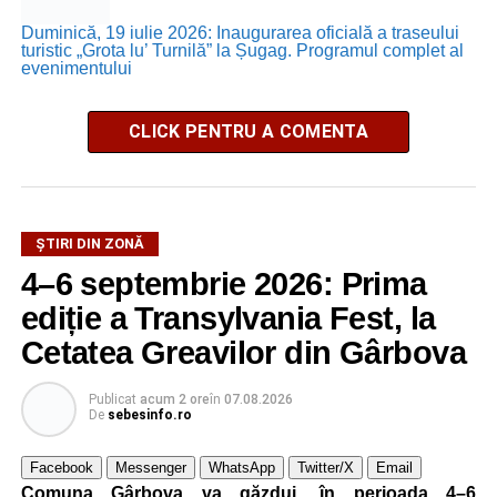
Duminică, 19 iulie 2026: Inaugurarea oficială a traseului
turistic „Grota lu’ Turnilă” la Șugag. Programul complet al
evenimentului
CLICK PENTRU A COMENTA
ȘTIRI DIN ZONĂ
4–6 septembrie 2026: Prima
ediție a Transylvania Fest, la
Cetatea Greavilor din Gârbova
Publicat
acum 2 ore
în
07.08.2026
De
sebesinfo.ro
Facebook
Messenger
WhatsApp
Twitter/X
Email
Comuna Gârbova va găzdui, în perioada 4–6