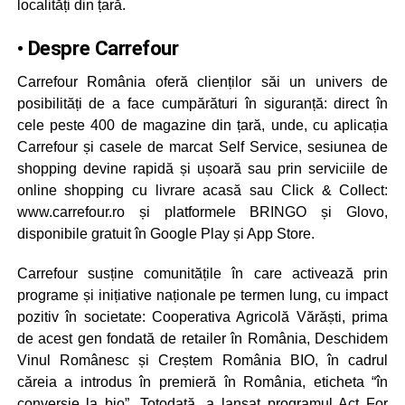
localități din țară.
• Despre Carrefour
Carrefour România oferă clienților săi un univers de
posibilități de a face cumpărături în siguranță: direct în
cele peste 400 de magazine din țară, unde, cu aplicația
Carrefour și casele de marcat Self Service, sesiunea de
shopping devine rapidă și ușoară sau prin serviciile de
online shopping cu livrare acasă sau Click & Collect:
www.carrefour.ro și platformele BRINGO și Glovo,
disponibile gratuit în Google Play și App Store.
Carrefour susține comunitățile în care activează prin
programe și inițiative naționale pe termen lung, cu impact
pozitiv în societate: Cooperativa Agricolă Vărăști, prima
de acest gen fondată de retailer în România, Deschidem
Vinul Românesc și Creștem România BIO, în cadrul
căreia a introdus în premieră în România, eticheta “în
conversie la bio”. Totodată, a lansat programul Act For