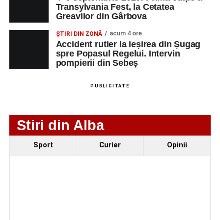
Transylvania Fest, la Cetatea
Greavilor din Gârbova
Ultimele știri din Sebeș
acum 4 ore
ȘTIRI DIN ZONĂ
4–6 septembrie 2026: Prima ediție a Transylvania
Accident rutier la ieșirea din Șugag
Fest, la Cetatea Greavilor din Gârbova
spre Popasul Regelui. Intervin
pompierii din Sebeș
Accident rutier la ieșirea din Șugag spre Popasul
Regelui. Intervin pompierii din Sebeș
PUBLICITATE
Biciclist de 70 de ani, rănit într-un accident rutier
produs pe strada Dorobanți din Sebeș
Stiri din Alba
Sport
Curier
Opinii
Facebook
Messenger
WhatsApp
Twitter/X
Email