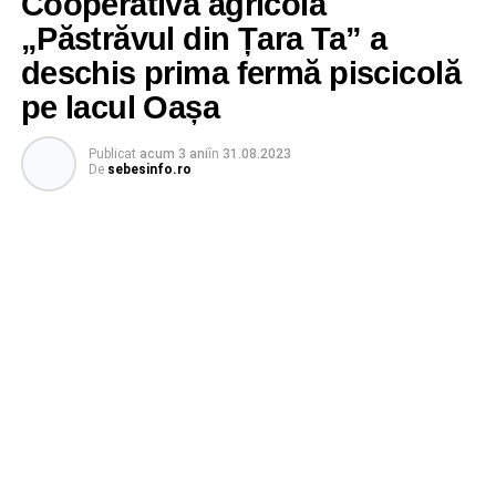
Cooperativa agricolă
„Păstrăvul din Țara Ta” a
deschis prima fermă piscicolă
pe lacul Oașa
Publicat
acum 3 ani
în
31.08.2023
De
sebesinfo.ro