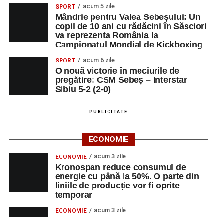
acum 5 zile
SPORT
Mândrie pentru Valea Sebeșului: Un
copil de 10 ani cu rădăcini în Săsciori
va reprezenta România la
Campionatul Mondial de Kickboxing
acum 6 zile
SPORT
O nouă victorie în meciurile de
pregătire: CSM Sebeș – Interstar
Sibiu 5-2 (2-0)
PUBLICITATE
ECONOMIE
acum 3 zile
ECONOMIE
Kronospan reduce consumul de
energie cu până la 50%. O parte din
liniile de producție vor fi oprite
temporar
acum 3 zile
ECONOMIE