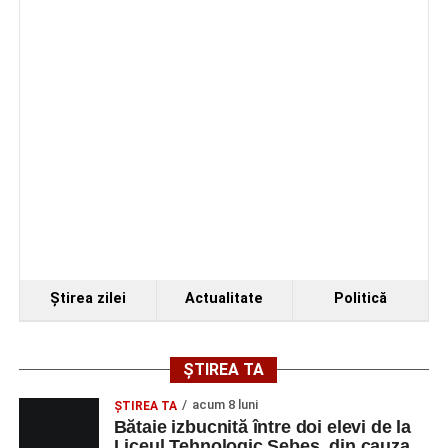
Ştirea zilei
Actualitate
Politică
ȘTIREA TA
acum 8 luni
ŞTIREA TA
Bătaie izbucnită între doi elevi de la
Liceul Tehnologic Sebeș, din cauza