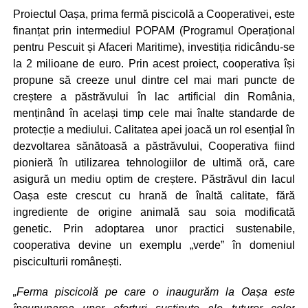
Proiectul Oașa, prima fermă piscicolă a Cooperativei, este
finanțat prin intermediul POPAM (Programul Operațional
pentru Pescuit și Afaceri Maritime), investiția ridicându-se
la 2 milioane de euro. Prin acest proiect, cooperativa își
propune să creeze unul dintre cel mai mari puncte de
creștere a păstrăvului în lac artificial din România,
menținând în același timp cele mai înalte standarde de
protecție a mediului. Calitatea apei joacă un rol esențial în
dezvoltarea sănătoasă a păstrăvului, Cooperativa fiind
pionieră în utilizarea tehnologiilor de ultimă oră, care
asigură un mediu optim de creștere. Păstrăvul din lacul
Oașa este crescut cu hrană de înaltă calitate, fără
ingrediente de origine animală sau soia modificată
genetic. Prin adoptarea unor practici sustenabile,
cooperativa devine un exemplu „verde” în domeniul
pisciculturii românești.
„Ferma piscicolă pe care o inaugurăm la Oașa este