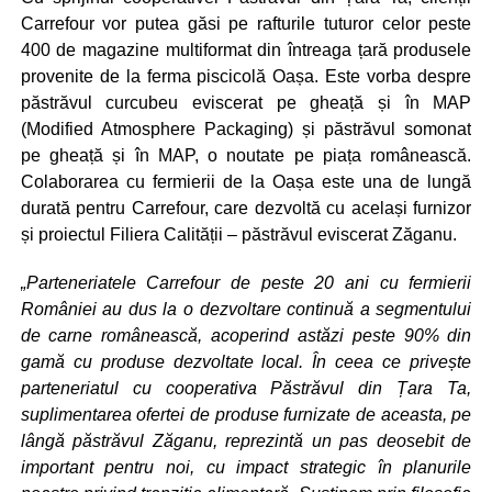
Carrefour vor putea găsi pe rafturile tuturor celor peste
400 de magazine multiformat din întreaga țară produsele
provenite de la ferma piscicolă Oașa. Este vorba despre
păstrăvul curcubeu eviscerat pe gheață și în MAP
(Modified Atmosphere Packaging) și păstrăvul somonat
pe gheață și în MAP, o noutate pe piața românească.
Colaborarea cu fermierii de la Oașa este una de lungă
durată pentru Carrefour, care dezvoltă cu același furnizor
și proiectul Filiera Calității – păstrăvul eviscerat Zăganu.
„Parteneriatele Carrefour de peste 20 ani cu fermierii
României au dus la o dezvoltare continuă a segmentului
de carne românească, acoperind astăzi peste 90% din
gamă cu produse dezvoltate local. În ceea ce privește
parteneriatul cu cooperativa Păstrăvul din Țara Ta,
suplimentarea ofertei de produse furnizate de aceasta, pe
lângă păstrăvul Zăganu, reprezintă un pas deosebit de
important pentru noi, cu impact strategic în planurile