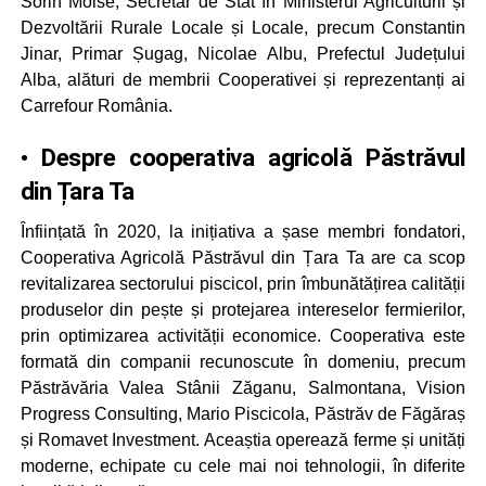
Sorin Moise, Secretar de Stat în Ministerul Agriculturii și
Dezvoltării Rurale Locale și Locale, precum Constantin
Jinar, Primar Șugag, Nicolae Albu, Prefectul Județului
Alba, alături de membrii Cooperativei și reprezentanți ai
Carrefour România.
• Despre cooperativa agricolă Păstrăvul
din Țara Ta
Înființată în 2020, la inițiativa a șase membri fondatori,
Cooperativa Agricolă Păstrăvul din Țara Ta are ca scop
revitalizarea sectorului piscicol, prin îmbunătățirea calității
produselor din pește și protejarea intereselor fermierilor,
prin optimizarea activității economice. Cooperativa este
formată din companii recunoscute în domeniu, precum
Păstrăvăria Valea Stânii Zăganu, Salmontana, Vision
Progress Consulting, Mario Piscicola, Păstrăv de Făgăraș
și Romavet Investment. Aceaștia operează ferme și unități
moderne, echipate cu cele mai noi tehnologii, în diferite