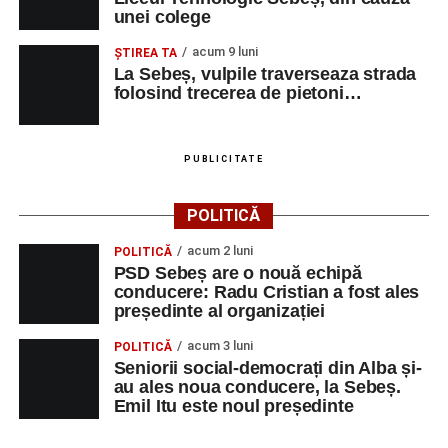
unei colege
acum 9 luni
ŞTIREA TA
La Sebeș, vulpile traverseaza strada
folosind trecerea de pietoni…
PUBLICITATE
POLITICĂ
acum 2 luni
POLITICĂ
PSD Sebeș are o nouă echipă
conducere: Radu Cristian a fost ales
președinte al organizației
acum 3 luni
POLITICĂ
Seniorii social-democrați din Alba și-
au ales noua conducere, la Sebeș.
Emil Itu este noul președinte