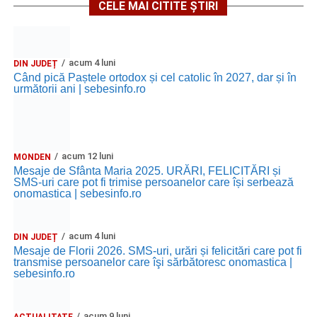
CELE MAI CITITE ȘTIRI
acum 4 luni
DIN JUDEȚ
Când pică Paștele ortodox și cel catolic în 2027, dar și în
următorii ani | sebesinfo.ro
acum 12 luni
MONDEN
Mesaje de Sfânta Maria 2025. URĂRI, FELICITĂRI și
SMS-uri care pot fi trimise persoanelor care își serbează
onomastica | sebesinfo.ro
acum 4 luni
DIN JUDEȚ
Mesaje de Florii 2026. SMS-uri, urări și felicitări care pot fi
transmise persoanelor care îşi sărbătoresc onomastica |
sebesinfo.ro
acum 9 luni
ACTUALITATE