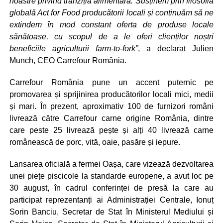
noastre privind tranziția alimentară. Susținem prin filosofia
globală Act for Food producătorii locali și continuăm să ne
extindem în mod constant oferta de produse locale
sănătoase, cu scopul de a le oferi clienților noștri
beneficiile agriculturii farm-to-fork”
, a declarat Julien
Munch, CEO Carrefour România.
Carrefour România pune un accent puternic pe
promovarea și sprijinirea producătorilor locali mici, medii
și mari. În prezent, aproximativ 100 de furnizori români
livrează către Carrefour carne origine România, dintre
care peste 25 livrează pește și alți 40 livrează carne
românească de porc, vită, oaie, pasăre și iepure.
Lansarea oficială a fermei Oașa, care vizează dezvoltarea
unei piețe piscicole la standarde europene, a avut loc pe
30 august, în cadrul conferinței de presă la care au
participat reprezentanți ai Administrației Centrale, Ionuț
Sorin Banciu, Secretar de Stat în Ministerul Mediului și