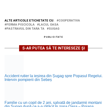
ALTE ARTICOLE ETICHETATE CU:
COOPERATIVA
FERMA PISCICOLA
LACUL OASA
PASTRAVUL DIN TARA TA
SUGAG
PUBLICITATE
S-AR PUTEA SĂ TE INTERESEZE ȘI
Accident rutier la ieșirea din Șugag spre Popasul Regelui.
Intervin pompierii din Sebeș
Familie cu un copil de 2 ani, salvată de jandarmii montani
din Șugag după ce s-a rătăcit în zona Oașa – Poiana