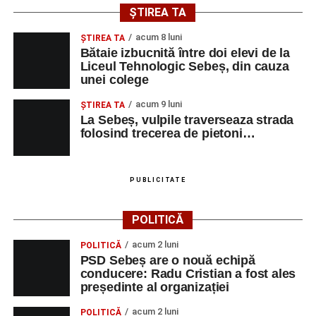
și de a lua parte la un veritabil schimb cultural prin
ȘTIREA TA
muzică.
acum 8 luni
ŞTIREA TA
Bătaie izbucnită între doi elevi de la
Liceul Tehnologic Sebeș, din cauza
unei colege
Adaugă-ne ca sursă preferată
acum 9 luni
ŞTIREA TA
La Sebeș, vulpile traverseaza strada
Urmărește-ne pe Google News
folosind trecerea de pietoni…
Ultimele știri din Sebeș
PUBLICITATE
Duminică, 23 august 2026, Râpa Roșie găzduiește
cea de-a III-a ediție a concursului „CicloAventurier
POLITICĂ
de Sebeș”
acum 2 luni
POLITICĂ
Primul concert din cadrul String Symphonic Camp
PSD Sebeș are o nouă echipă
2026 a adus emoție și aplauze la Sebeș
conducere: Radu Cristian a fost ales
președinte al organizației
În luna august, cele mai recente lucrări ale lui Eugen
Măcinic pot fi admirate la Primăria Sebeș
acum 2 luni
POLITICĂ