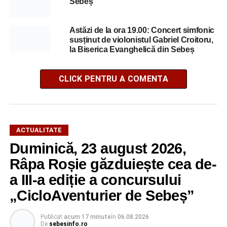
Sebeș
Astăzi de la ora 19.00: Concert simfonic
susținut de violonistul Gabriel Croitoru,
la Biserica Evanghelică din Sebeș
CLICK PENTRU A COMENTA
ACTUALITATE
Duminică, 23 august 2026,
Râpa Roșie găzduiește cea de-
a III-a ediție a concursului
„CicloAventurier de Sebeș”
Publicat
acum 17 minute
în
06.08.2026
De
sebesinfo.ro