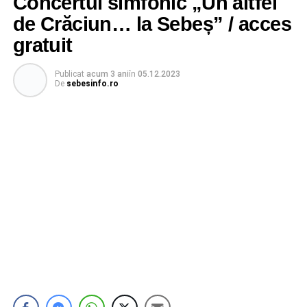
Concertul simfonic „Un altfel
de Crăciun… la Sebeș” / acces
gratuit
Publicat
acum 3 ani
în
05.12.2023
De
sebesinfo.ro