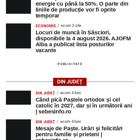
energie cu până la 50%. O parte din
liniile de producție vor fi oprite
temporar
acum 2 zile
ECONOMIE
Locuri de muncă în Săsciori,
disponibile la 4 august 2026. AJOFM
Alba a publicat lista posturilor
vacante
PUBLICITATE
DIN JUDEȚ
acum 4 luni
DIN JUDEȚ
Când pică Paștele ortodox și cel
catolic în 2027, dar și în următorii ani
| sebesinfo.ro
acum 4 luni
DIN JUDEȚ
Mesaje de Paște. Urări și felicitări
pentru familie și prieteni |