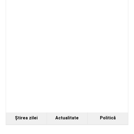
de a evolua împreună în fața publicului.
Organizatorii au transmis că recitalul de la Sebeș
reprezintă doar începutul unei serii de concerte care vor
Ştirea zilei
Actualitate
Politică
avea loc pe parcursul taberei, oferind comunității din
județul Alba ocazia de a descoperi tineri interpreți talentați