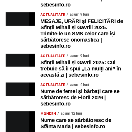
sebesinfo.ro
acum 9 luni
ACTUALITATE
MESAJE, URĂRI și FELICITĂRI de
Sfinții Mihail și Gavrill 2025.
Trimite-le un SMS celor care își
sărbătoresc onomastica |
sebesinfo.ro
acum 9 luni
ACTUALITATE
Sfinții Mihail și Gavril 2025: Cui
trebuie să îi spui „La mulţi ani” în
această zi | sebesinfo.ro
acum 4 luni
ACTUALITATE
Nume de femei și bărbați care se
sărbătoresc de Florii 2026 |
sebesinfo.ro
acum 12 luni
MONDEN
Nume care se sărbătoresc de
Sfânta Maria | sebesinfo.ro