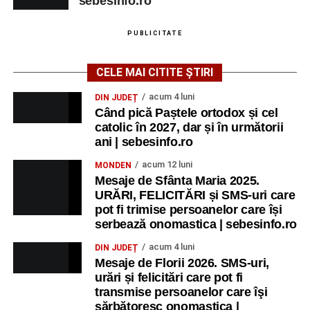
sebesinfo.ro
PUBLICITATE
CELE MAI CITITE ȘTIRI
acum 4 luni
DIN JUDEȚ
Când pică Paștele ortodox și cel
catolic în 2027, dar și în următorii
ani | sebesinfo.ro
acum 12 luni
MONDEN
Mesaje de Sfânta Maria 2025.
URĂRI, FELICITĂRI și SMS-uri care
pot fi trimise persoanelor care își
serbează onomastica | sebesinfo.ro
acum 4 luni
DIN JUDEȚ
Mesaje de Florii 2026. SMS-uri,
urări și felicitări care pot fi
transmise persoanelor care îşi
sărbătoresc onomastica |