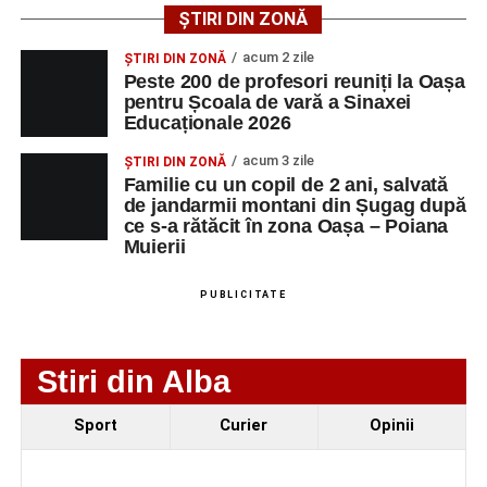
tinerilor muzicieni și munca depusă în cadrul taberei, iar
ȘTIRI DIN ZONĂ
spectatorii au răsplătit prestațiile cu aplauze îndelungate.
acum 2 zile
ȘTIRI DIN ZONĂ
Peste 200 de profesori reuniți la Oașa
pentru Școala de vară a Sinaxei
Educaționale 2026
acum 3 zile
ȘTIRI DIN ZONĂ
Familie cu un copil de 2 ani, salvată
de jandarmii montani din Șugag după
ce s-a rătăcit în zona Oașa – Poiana
Muierii
PUBLICITATE
Stiri din Alba
Evenimentul face parte din programul
String Symphonic
Sport
Curier
Opinii
Camp 2026
, proiect susținut de
Rotary Club Alba Iulia
,
care urmărește să ofere tinerilor muzicieni oportunitatea
de a se perfecționa, de a colabora cu artiști din alte țări și