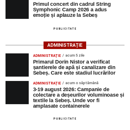
Primul concert din cadrul String
Adaugă-ne ca sursă preferată
perfecționare, repetiții și activități artistice desfășurate sub
Symphonic Camp 2026 a adus
îndrumarea unor profesori și mentori.
emoție și aplauze la Sebeș
Urmărește-ne pe Google News
PUBLICITATE
Ultimele știri din Sebeș
ADMINISTRAȚIE
Duminică, 23 august 2026, Râpa Roșie găzduiește
acum 5 zile
ADMINISTRAȚIE
cea de-a III-a ediție a concursului „CicloAventurier
Primarul Dorin Nistor a verificat
de Sebeș”
șantierele de apă și canalizare din
Sebeș. Care este stadiul lucrărilor
Primul concert din cadrul String Symphonic Camp
2026 a adus emoție și aplauze la Sebeș
acum o săptămână
ADMINISTRAȚIE
3-19 august 2026: Campanie de
În luna august, cele mai recente lucrări ale lui Eugen
colectare a deșeurilor voluminoase și
Măcinic pot fi admirate la Primăria Sebeș
textile la Sebeș. Unde vor fi
amplasate containerele
După mai multe zile de pregătire intensivă, participanții
au venit la Sebeș și au susținut un recital apreciat de
PUBLICITATE
public. Fiecare interpretare a evidențiat nivelul artistic al