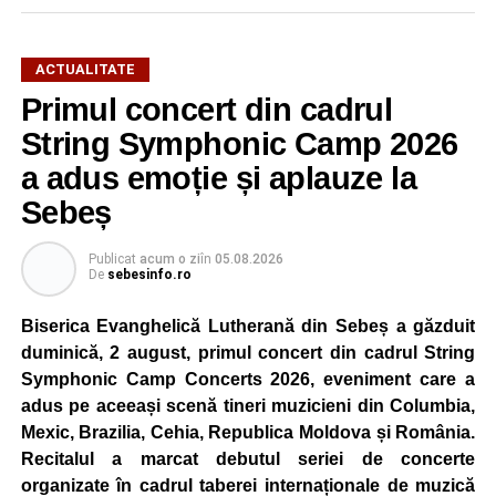
ACTUALITATE
Primul concert din cadrul
După două ediții organizate în Parcul Arini, competiția se
mută într-un nou decor, oferind participanților ocazia de a
String Symphonic Camp 2026
concura într-un cadru natural deosebit. Evenimentul este
a adus emoție și aplauze la
destinat copiilor și adolescenților cu vârste cuprinse între
Sebeș
5 și 18 ani, iar participarea este gratuită.
Publicat
acum o zi
în
05.08.2026
Organizatorii au pregătit trasee adaptate fiecărei categorii
De
sebesinfo.ro
de vârstă, astfel încât competiția să fie accesibilă atât
celor aflați la început de drum, cât și celor cu experiență în
Biserica Evanghelică Lutherană din Sebeș a găzduit
mountain bike. La finalul întrecerii, cei mai bine clasați
duminică, 2 august, primul concert din cadrul String
concurenți vor fi recompensați cu premii în bani și premii
Symphonic Camp Concerts 2026, eveniment care a
oferite de partenerii evenimentului.
adus pe aceeași scenă tineri muzicieni din Columbia,
Mexic, Brazilia, Cehia, Republica Moldova și România.
Înaintea zilei de concurs, participanții își vor putea ridica
Recitalul a marcat debutul seriei de concerte
numerele de concurs, confirma înscrierile online sau se
organizate în cadrul taberei internaționale de muzică