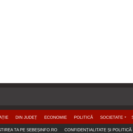
AȚIE
DIN JUDEȚ
ECONOMIE
POLITICĂ
SOCIETATE
ȘTIREA TA PE SEBEȘINFO.RO
CONFIDENȚIALITATE ȘI POLITICĂ