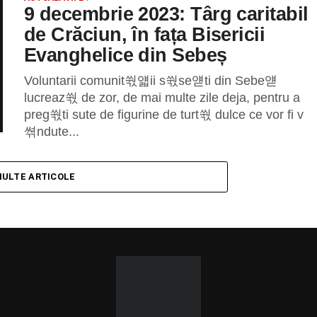
9 decembrie 2023: Târg caritabil
de Crăciun, în fața Bisericii
Evanghelice din Sebeș
Voluntarii comunit쒃얣ii s쒃se얟ti din Sebe얟
lucreaz쒃 de zor, de mai multe zile deja, pentru a
preg쒃ti sute de figurine de turt쒃 dulce ce vor fi v
쎢ndute...
MULTE ARTICOLE