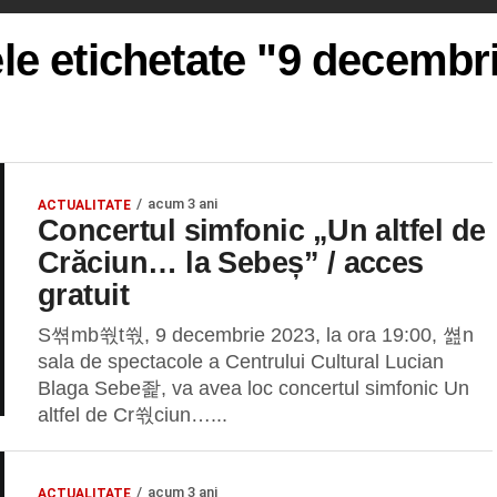
ele etichetate "9 decembr
acum 3 ani
ACTUALITATE
Concertul simfonic „Un altfel de
Crăciun… la Sebeș” / acces
gratuit
S쎢mb쒃t쒃, 9 decembrie 2023, la ora 19:00, 쎮n
sala de spectacole a Centrului Cultural Lucian
Blaga Sebe좙, va avea loc concertul simfonic Un
altfel de Cr쒃ciun…...
acum 3 ani
ACTUALITATE