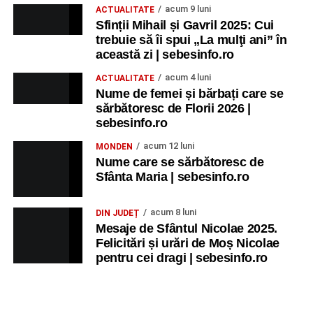
acum 9 luni
ACTUALITATE
Sfinții Mihail și Gavril 2025: Cui
trebuie să îi spui „La mulţi ani” în
această zi | sebesinfo.ro
acum 4 luni
ACTUALITATE
Nume de femei și bărbați care se
sărbătoresc de Florii 2026 |
sebesinfo.ro
acum 12 luni
MONDEN
Nume care se sărbătoresc de
Sfânta Maria | sebesinfo.ro
acum 8 luni
DIN JUDEȚ
Mesaje de Sfântul Nicolae 2025.
Felicitări și urări de Moș Nicolae
pentru cei dragi | sebesinfo.ro