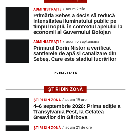
transmis ISU Alba.
acum 2 zile
ADMINISTRAȚIE
Primăria Sebeș a decis să reducă
intensitatea iluminatului public pe
timpul nopții, în contextul apelului la
Adaugă-ne ca sursă preferată
economii al Guvernului Bolojan
acum o săptămână
ADMINISTRAȚIE
Urmărește-ne pe Google News
Primarul Dorin Nistor a verificat
șantierele de apă și canalizare din
Sebeș. Care este stadiul lucrărilor
Ultimele știri din Sebeș
Femeie de 66 de ani, transportată în stare gravă la
PUBLICITATE
spital după ce a fost lovită de o motocicletă pe
strada Dorobanți din Sebeș
ȘTIRI DIN ZONĂ
Accident pe strada Dorobanți din Sebeș: fermeie
acum 19 ore
ȘTIRI DIN ZONĂ
de 66 de ani rănită grav, după ce a fost lovită de o
4–6 septembrie 2026: Prima ediție a
motocicletă
Transylvania Fest, la Cetatea
Greavilor din Gârbova
4–6 septembrie 2026: Prima ediție a Transylvania
Fest, la Cetatea Greavilor din Gârbova
acum 21 de ore
ȘTIRI DIN ZONĂ