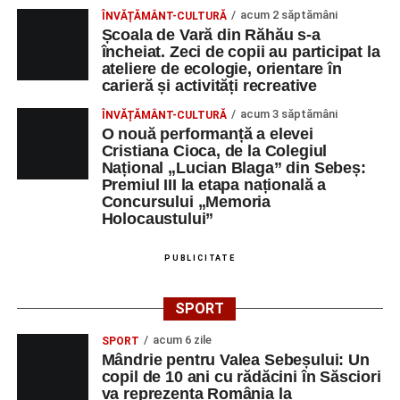
acum 2 săptămâni
ÎNVĂȚĂMÂNT-CULTURĂ
Școala de Vară din Răhău s-a
încheiat. Zeci de copii au participat la
ateliere de ecologie, orientare în
carieră și activități recreative
acum 3 săptămâni
ÎNVĂȚĂMÂNT-CULTURĂ
O nouă performanță a elevei
Cristiana Cioca, de la Colegiul
Național „Lucian Blaga” din Sebeș:
Premiul III la etapa națională a
Concursului „Memoria
Holocaustului”
PUBLICITATE
SPORT
acum 6 zile
SPORT
Mândrie pentru Valea Sebeșului: Un
copil de 10 ani cu rădăcini în Săsciori
va reprezenta România la