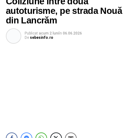
Coliziune între două
autoturisme, pe strada Nouă
din Lancrăm
Publicat
acum 2 luni
în
06.06.2026
De
sebesinfo.ro