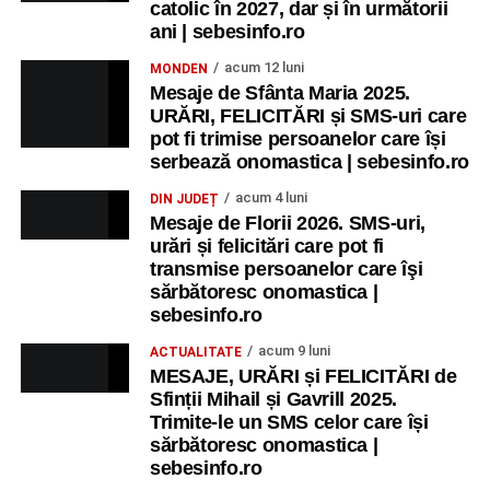
catolic în 2027, dar și în următorii
ani | sebesinfo.ro
acum 12 luni
MONDEN
Mesaje de Sfânta Maria 2025.
URĂRI, FELICITĂRI și SMS-uri care
pot fi trimise persoanelor care își
serbează onomastica | sebesinfo.ro
acum 4 luni
DIN JUDEȚ
Mesaje de Florii 2026. SMS-uri,
urări și felicitări care pot fi
transmise persoanelor care îşi
sărbătoresc onomastica |
sebesinfo.ro
acum 9 luni
ACTUALITATE
MESAJE, URĂRI și FELICITĂRI de
Sfinții Mihail și Gavrill 2025.
Trimite-le un SMS celor care își
sărbătoresc onomastica |
sebesinfo.ro