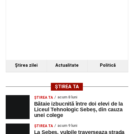
Ştirea zilei
Actualitate
Politică
ȘTIREA TA
acum 8 luni
ŞTIREA TA
Bătaie izbucnită între doi elevi de la
Liceul Tehnologic Sebeș, din cauza
unei colege
acum 9 luni
ŞTIREA TA
La Sebeș, vulpile traverseaza strada