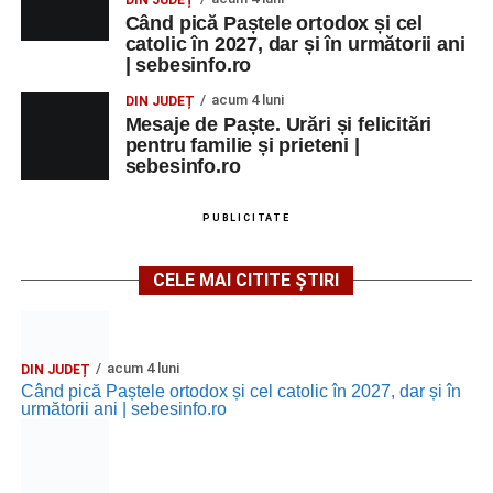
DIN JUDEȚ
Când pică Paștele ortodox și cel
catolic în 2027, dar și în următorii ani
| sebesinfo.ro
acum 4 luni
DIN JUDEȚ
Mesaje de Paște. Urări și felicitări
pentru familie și prieteni |
sebesinfo.ro
PUBLICITATE
CELE MAI CITITE ȘTIRI
acum 4 luni
DIN JUDEȚ
Când pică Paștele ortodox și cel catolic în 2027, dar și în
următorii ani | sebesinfo.ro