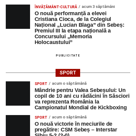
acum 3 săptămâni
ÎNVĂȚĂMÂNT-CULTURĂ
O nouă performanță a elevei
Cristiana Cioca, de la Colegiul
Național „Lucian Blaga” din Sebeș:
Premiul III la etapa națională a
Concursului „Memoria
Holocaustului”
PUBLICITATE
SPORT
acum o săptămână
SPORT
Mândrie pentru Valea Sebeșului: Un
copil de 10 ani cu rădăcini în Săsciori
va reprezenta România la
Campionatul Mondial de Kickboxing
acum o săptămână
SPORT
O nouă victorie în meciurile de
pregătire: CSM Sebeș – Interstar
Sibiu 5-2 (2-0)