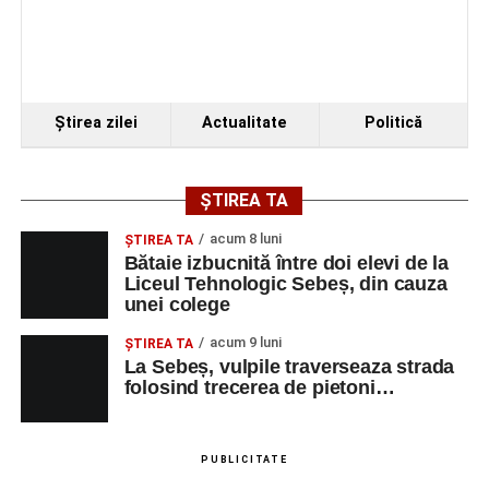
Ştirea zilei
Actualitate
Politică
ȘTIREA TA
acum 8 luni
ŞTIREA TA
Bătaie izbucnită între doi elevi de la
Liceul Tehnologic Sebeș, din cauza
unei colege
acum 9 luni
ŞTIREA TA
La Sebeș, vulpile traverseaza strada
folosind trecerea de pietoni…
PUBLICITATE