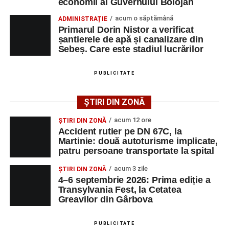
economii al Guvernului Bolojan
împrejurărilor în care s-a produs accidentul, în cadrul unui
dosar penal întocmit pentru săvârșirea infracțiunii de
acum o săptămână
ADMINISTRAȚIE
vătămare corporală din culpă.
Primarul Dorin Nistor a verificat
șantierele de apă și canalizare din
Sebeș. Care este stadiul lucrărilor
Adaugă-ne ca sursă preferată
PUBLICITATE
Urmărește-ne pe Google News
ȘTIRI DIN ZONĂ
acum 12 ore
ȘTIRI DIN ZONĂ
Ultimele știri din Sebeș
Accident rutier pe DN 67C, la
Martinie: două autoturisme implicate,
patru persoane transportate la spital
Accident rutier pe DN 67C, la Martinie: două
autoturisme implicate, patru persoane
acum 3 zile
ȘTIRI DIN ZONĂ
transportate la spital
4–6 septembrie 2026: Prima ediție a
Transylvania Fest, la Cetatea
Investiție majoră în energie verde la Sebeș:
Greavilor din Gârbova
centrală solară de 67,4 MWp și baterii de 181 MWh
O nouă viață salvată de pompierii din Sebeș. Un
PUBLICITATE