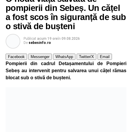
pompierii din Sebeș. Un cățel
a fost scos în siguranță de sub
o stivă de bușteni
Publicat
acum 19 ore
în
09.08.2026
De
sebesinfo.ro
Facebook
Messenger
WhatsApp
Twitter/X
Email
Pompierii din cadrul Detașamentului de Pompieri
Sebeș au intervenit pentru salvarea unui cățel rămas
blocat sub o stivă de bușteni.