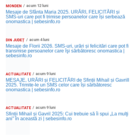
acum 12 luni
MONDEN
Mesaje de Sfânta Maria 2025. URĂRI, FELICITĂRI și
SMS-uri care pot fi trimise persoanelor care își serbează
onomastica | sebesinfo.ro
acum 4 luni
DIN JUDEȚ
Mesaje de Florii 2026. SMS-uri, urări și felicitări care pot fi
transmise persoanelor care îşi sărbătoresc onomastica |
sebesinfo.ro
acum 9 luni
ACTUALITATE
MESAJE, URĂRI și FELICITĂRI de Sfinții Mihail și Gavrill
2025. Trimite-le un SMS celor care își sărbătoresc
onomastica | sebesinfo.ro
acum 9 luni
ACTUALITATE
Sfinții Mihail și Gavril 2025: Cui trebuie să îi spui „La mulţi
ani” în această zi | sebesinfo.ro