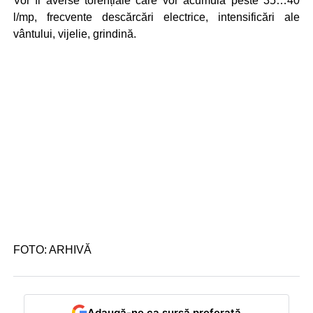
Vor fi averse torențiale care vor acumula peste 35…40
l/mp, frecvente descărcări electrice, intensificări ale
vântului, vijelie, grindină.
FOTO: ARHIVĂ
Adaugă-ne ca sursă preferată