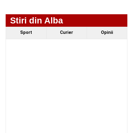
cățel a fost scos în siguranță de sub o stivă de
bușteni
Stiri din Alba
Sport
Curier
Opinii
Facebook
Messenger
WhatsApp
Twitter/X
Email