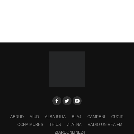
ABRUD
AIUD
ALBA IULIA
BLAJ
CAMPENI
CUGIR
OCNA MURES
TEIUS
ZLATNA
RADIO UNIREA FM
ZIAREONLINE24