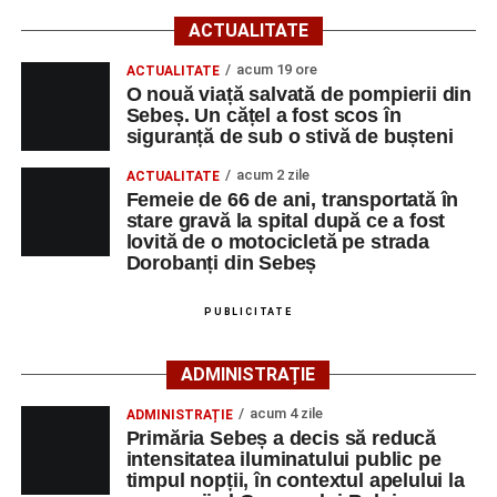
Potrivit informațiilor transmise de polițiști, în jurul orei
ACTUALITATE
09:39, Poliția Municipiului Sebeș a fost sesizată, prin
SNUAU 112, cu privire la producerea unui eveniment
acum 19 ore
ACTUALITATE
O nouă viață salvată de pompierii din
rutier soldat cu victime.
Sebeș. Un cățel a fost scos în
siguranță de sub o stivă de bușteni
La fața locului s-au deplasat polițiștii rutieri, care au
stabilit că un bărbat de 53 de ani, din Sebeș, conducea o
acum 2 zile
ACTUALITATE
motocicletă pe direcția Daia Română – Sebeș. Acesta ar
Femeie de 66 de ani, transportată în
stare gravă la spital după ce a fost
fi surprins și accidentat o femeie de 66 de ani, din Sebeș,
lovită de o motocicletă pe strada
care traversa strada printr-un loc nepermis.
Dorobanți din Sebeș
În urma impactului, femeia a suferit leziuni corporale
PUBLICITATE
grave și a fost transportată la spital pentru acordarea de
îngrijiri medicale de specialitate.
ADMINISTRAȚIE
Motociclistul a fost testat cu aparatul etilotest, rezultatul
acum 4 zile
ADMINISTRAȚIE
fiind negativ.
Primăria Sebeș a decis să reducă
intensitatea iluminatului public pe
Polițiștii continuă cercetările pentru stabilirea tuturor
timpul nopții, în contextul apelului la