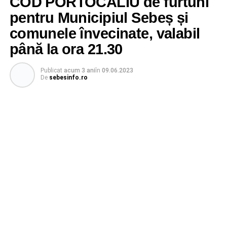
COD PORTOCALIU de furtuni
pentru Municipiul Sebeș și
comunele învecinate, valabil
până la ora 21.30
Publicat
acum 3 ani
în
09.06.2023
De
sebesinfo.ro