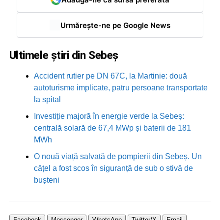
Urmărește-ne pe Google News
Ultimele știri din Sebeș
Accident rutier pe DN 67C, la Martinie: două
autoturisme implicate, patru persoane transportate
la spital
Investiție majoră în energie verde la Sebeș:
centrală solară de 67,4 MWp și baterii de 181
MWh
O nouă viață salvată de pompierii din Sebeș. Un
cățel a fost scos în siguranță de sub o stivă de
bușteni
Facebook
Messenger
WhatsApp
Twitter/X
Email