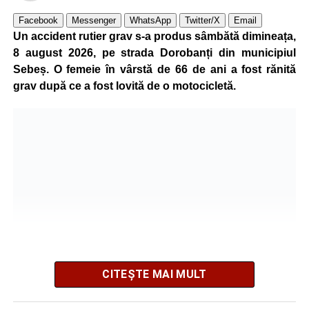
Adaugă-ne ca sursă preferată
Facebook
Messenger
WhatsApp
Twitter/X
Email
Un accident rutier grav s-a produs sâmbătă dimineața,
Urmărește-ne pe Google News
8 august 2026, pe strada Dorobanți din municipiul
Sebeș. O femeie în vârstă de 66 de ani a fost rănită
Ultimele știri din Sebeș
grav după ce a fost lovită de o motocicletă.
Accident rutier pe DN 67C, la Martinie: două
autoturisme implicate, patru persoane
transportate la spital
Investiție majoră în energie verde la Sebeș:
centrală solară de 67,4 MWp și baterii de 181 MWh
O nouă viață salvată de pompierii din Sebeș. Un
cățel a fost scos în siguranță de sub o stivă de
bușteni
CITEȘTE MAI MULT
Facebook
Messenger
WhatsApp
Twitter/X
Email