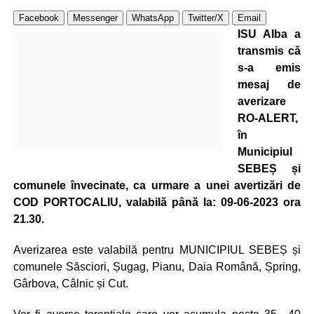
Facebook
Messenger
WhatsApp
Twitter/X
Email
ISU Alba a
transmis că
s-a emis
mesaj de
averizare
RO-ALERT,
în
Municipiul
SEBEȘ și
comunele învecinate, ca urmare a unei avertizări de
COD PORTOCALIU, valabilă până la: 09-06-2023 ora
21.30.
Averizarea este valabilă pentru MUNICIPIUL SEBEȘ și
comunele Săsciori, Șugag, Pianu, Daia Română, Șpring,
Gârbova, Câlnic și Cut.