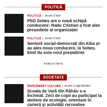
POLITICĂ
acum 2 luni
POLITICĂ
PSD Sebeș are o nouă echipă
conducere: Radu Cristian a fost ales
președinte al organizației
acum 3 luni
POLITICĂ
Seniorii social-democrați din Alba și-
au ales noua conducere, la Sebeș.
Emil Itu este noul președinte
PUBLICITATE
SOCIETATE
acum 2 săptămâni
ÎNVĂȚĂMÂNT-CULTURĂ
Școala de Vară din Răhău s-a
încheiat. Zeci de copii au participat la
ateliere de ecologie, orientare în
carieră și activități recreative