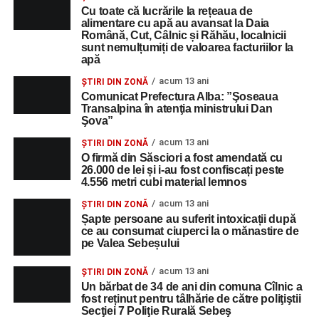
Cu toate că lucrările la rețeaua de
alimentare cu apă au avansat la Daia
Română, Cut, Câlnic și Răhău, localnicii
sunt nemulțumiți de valoarea facturiilor la
apă
acum 13 ani
ȘTIRI DIN ZONĂ
Comunicat Prefectura Alba: ”Şoseaua
Transalpina în atenţia ministrului Dan
Şova”
acum 13 ani
ȘTIRI DIN ZONĂ
O firmă din Săsciori a fost amendată cu
26.000 de lei și i-au fost confiscați peste
4.556 metri cubi material lemnos
acum 13 ani
ȘTIRI DIN ZONĂ
Șapte persoane au suferit intoxicații după
ce au consumat ciuperci la o mănastire de
pe Valea Sebeșului
acum 13 ani
ȘTIRI DIN ZONĂ
Un bărbat de 34 de ani din comuna Cîlnic a
fost reținut pentru tâlhărie de către poliţiştii
Secţiei 7 Poliţie Rurală Sebeş