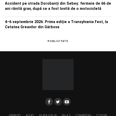
Accident pe strada Dorobanți din Sebeș: fermeie de 66 de
ani rănită grav, după ce a fost lovită de o motocicletă
4–6 septembrie 2026: Prima ediție a Transylvania Fest, la
Cetatea Greavilor din Gârbova
PUBLICITATE
ABRUD
AIUD
ALBA IULIA
BLAJ
CAMPENI
CUGIR