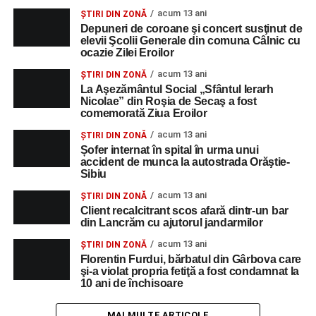
acum 13 ani
ȘTIRI DIN ZONĂ
Depuneri de coroane şi concert susţinut de
elevii Şcolii Generale din comuna Câlnic cu
ocazie Zilei Eroilor
acum 13 ani
ȘTIRI DIN ZONĂ
La Aşezământul Social „Sfântul Ierarh
Nicolae” din Roşia de Secaş a fost
comemorată Ziua Eroilor
acum 13 ani
ȘTIRI DIN ZONĂ
Șofer internat în spital în urma unui
accident de munca la autostrada Orăştie-
Sibiu
acum 13 ani
ȘTIRI DIN ZONĂ
Client recalcitrant scos afară dintr-un bar
din Lancrăm cu ajutorul jandarmilor
acum 13 ani
ȘTIRI DIN ZONĂ
Florentin Furdui, bărbatul din Gârbova care
şi-a violat propria fetiţă a fost condamnat la
10 ani de închisoare
MAI MULTE ARTICOLE