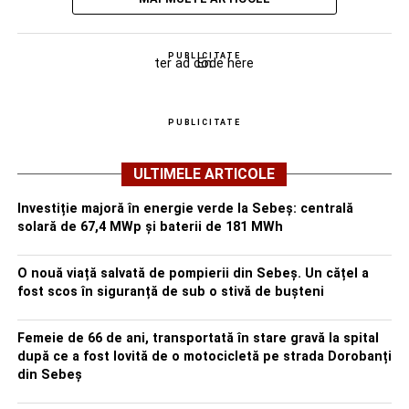
PUBLICITATE
ter ad code here
En
PUBLICITATE
ULTIMELE ARTICOLE
Investiție majoră în energie verde la Sebeș: centrală
solară de 67,4 MWp și baterii de 181 MWh
O nouă viață salvată de pompierii din Sebeș. Un cățel a
fost scos în siguranță de sub o stivă de bușteni
Femeie de 66 de ani, transportată în stare gravă la spital
după ce a fost lovită de o motocicletă pe strada Dorobanți
din Sebeș