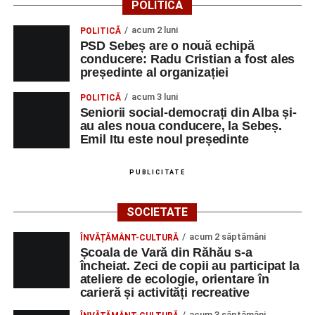
POLITICĂ
acum 2 luni
POLITICĂ
PSD Sebeș are o nouă echipă
conducere: Radu Cristian a fost ales
președinte al organizației
acum 3 luni
POLITICĂ
Seniorii social-democrați din Alba și-
au ales noua conducere, la Sebeș.
Emil Itu este noul președinte
PUBLICITATE
SOCIETATE
acum 2 săptămâni
ÎNVĂȚĂMÂNT-CULTURĂ
Școala de Vară din Răhău s-a
încheiat. Zeci de copii au participat la
ateliere de ecologie, orientare în
carieră și activități recreative
acum 3 săptămâni