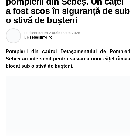
pompierii din Sebeș. Un cățel
a fost scos în siguranță de sub
o stivă de bușteni
Publicat
acum 2 ore
în
09.08.2026
De
sebesinfo.ro
Pompierii din cadrul Detașamentului de Pompieri
Sebeș au intervenit pentru salvarea unui cățel rămas
blocat sub o stivă de bușteni.