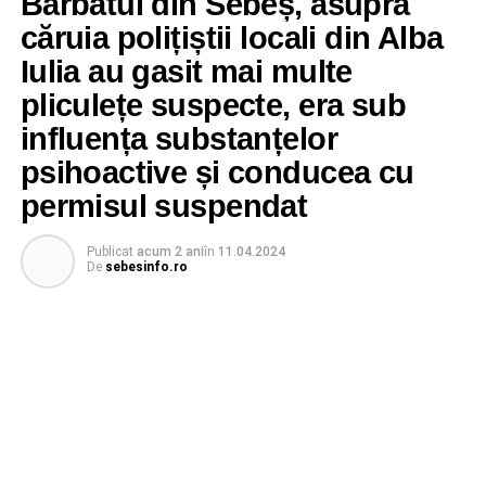
Bărbatul din Sebeș, asupra
căruia polițiștii locali din Alba
Iulia au gasit mai multe
pliculețe suspecte, era sub
influența substanțelor
psihoactive și conducea cu
permisul suspendat
Publicat
acum 2 ani
în
11.04.2024
De
sebesinfo.ro