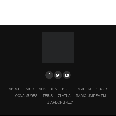
ABRUD
AIUD
ALBA IULIA
BLAJ
CAMPENI
CUGIR
OCNA MURES
TEIUS
ZLATNA
RADIO UNIREA FM
ZIAREONLINE24