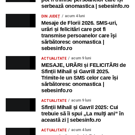
serbează onomastica | sebesinfo.ro
acum 4 luni
DIN JUDEȚ
Mesaje de Florii 2026. SMS-uri,
urări și felicitări care pot fi
transmise persoanelor care îşi
sărbătoresc onomastica |
sebesinfo.ro
acum 9 luni
ACTUALITATE
MESAJE, URĂRI și FELICITĂRI de
Sfinții Mihail și Gavrill 2025.
Trimite-le un SMS celor care își
sărbătoresc onomastica |
sebesinfo.ro
acum 9 luni
ACTUALITATE
Sfinții Mihail și Gavril 2025: Cui
trebuie să îi spui „La mulţi ani” în
această zi | sebesinfo.ro
acum 4 luni
ACTUALITATE