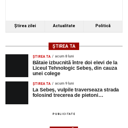
Ştirea zilei
Actualitate
Politică
ȘTIREA TA
acum 8 luni
ŞTIREA TA
Bătaie izbucnită între doi elevi de la
Liceul Tehnologic Sebeș, din cauza
unei colege
acum 9 luni
ŞTIREA TA
La Sebeș, vulpile traverseaza strada
folosind trecerea de pietoni…
PUBLICITATE