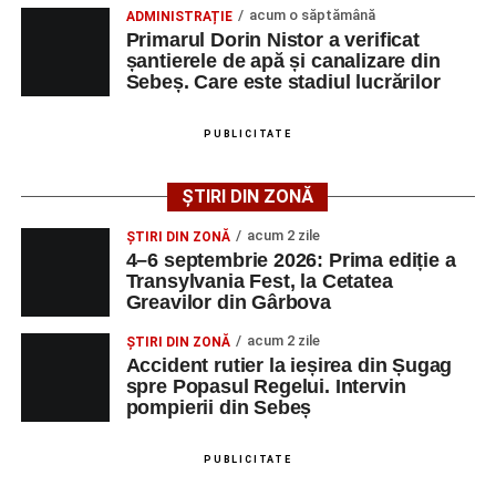
vătămare corporală din culpă.
acum o săptămână
ADMINISTRAȚIE
Primarul Dorin Nistor a verificat
șantierele de apă și canalizare din
Sebeș. Care este stadiul lucrărilor
Adaugă-ne ca sursă preferată
PUBLICITATE
Urmărește-ne pe Google News
ȘTIRI DIN ZONĂ
Ultimele știri din Sebeș
acum 2 zile
ȘTIRI DIN ZONĂ
4–6 septembrie 2026: Prima ediție a
O nouă viață salvată de pompierii din Sebeș. Un
Transylvania Fest, la Cetatea
Greavilor din Gârbova
cățel a fost scos în siguranță de sub o stivă de
bușteni
acum 2 zile
ȘTIRI DIN ZONĂ
Accident rutier la ieșirea din Șugag
Femeie de 66 de ani, transportată în stare gravă la
spre Popasul Regelui. Intervin
spital după ce a fost lovită de o motocicletă pe
pompierii din Sebeș
strada Dorobanți din Sebeș
Accident pe strada Dorobanți din Sebeș: fermeie
PUBLICITATE
de 66 de ani rănită grav, după ce a fost lovită de o