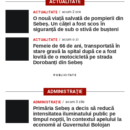
ACTUALITATE
SNUAU 112, cu privire la producerea unui eveniment
rutier soldat cu victime.
acum 2 ore
ACTUALITATE
O nouă viață salvată de pompierii din
Sebeș. Un cățel a fost scos în
La fața locului s-au deplasat polițiștii rutieri, care au
siguranță de sub o stivă de bușteni
stabilit că un bărbat de 53 de ani, din Sebeș, conducea o
motocicletă pe direcția Daia Română – Sebeș. Acesta ar
acum o zi
ACTUALITATE
fi surprins și accidentat o femeie de 66 de ani, din Sebeș,
Femeie de 66 de ani, transportată în
stare gravă la spital după ce a fost
care traversa strada printr-un loc nepermis.
lovită de o motocicletă pe strada
Dorobanți din Sebeș
În urma impactului, femeia a suferit leziuni corporale
grave și a fost transportată la spital pentru acordarea de
PUBLICITATE
îngrijiri medicale de specialitate.
ADMINISTRAȚIE
Motociclistul a fost testat cu aparatul etilotest, rezultatul
fiind negativ.
acum 3 zile
ADMINISTRAȚIE
Primăria Sebeș a decis să reducă
Polițiștii continuă cercetările pentru stabilirea tuturor
intensitatea iluminatului public pe
împrejurărilor în care s-a produs accidentul, în cadrul unui
timpul nopții, în contextul apelului la
economii al Guvernului Bolojan
dosar penal întocmit pentru săvârșirea infracțiunii de