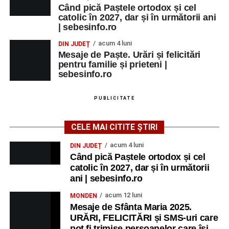
Când pică Paștele ortodox și cel
catolic în 2027, dar și în următorii ani
| sebesinfo.ro
acum 4 luni
DIN JUDEȚ
Mesaje de Paște. Urări și felicitări
pentru familie și prieteni |
sebesinfo.ro
PUBLICITATE
CELE MAI CITITE ȘTIRI
acum 4 luni
DIN JUDEȚ
Când pică Paștele ortodox și cel
catolic în 2027, dar și în următorii
ani | sebesinfo.ro
acum 12 luni
MONDEN
Mesaje de Sfânta Maria 2025.
URĂRI, FELICITĂRI și SMS-uri care
pot fi trimise persoanelor care își