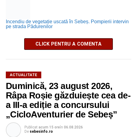
Incendiu de vegetație uscată în Sebeș. Pompierii intervin
pe strada Pădurenilor
CLICK PENTRU A COMENTA
ACTUALITATE
Duminică, 23 august 2026,
Râpa Roșie găzduiește cea de-
a III-a ediție a concursului
„CicloAventurier de Sebeș”
Publicat
acum 15 ore
în
06.08.2026
De
sebesinfo.ro