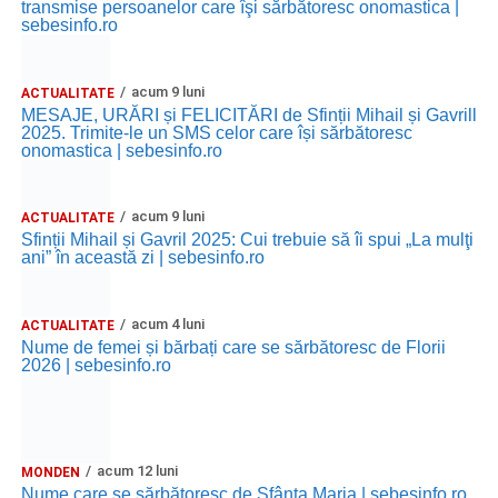
transmise persoanelor care îşi sărbătoresc onomastica |
sebesinfo.ro
acum 9 luni
ACTUALITATE
MESAJE, URĂRI și FELICITĂRI de Sfinții Mihail și Gavrill
2025. Trimite-le un SMS celor care își sărbătoresc
onomastica | sebesinfo.ro
acum 9 luni
ACTUALITATE
Sfinții Mihail și Gavril 2025: Cui trebuie să îi spui „La mulţi
ani” în această zi | sebesinfo.ro
acum 4 luni
ACTUALITATE
Nume de femei și bărbați care se sărbătoresc de Florii
2026 | sebesinfo.ro
acum 12 luni
MONDEN
Nume care se sărbătoresc de Sfânta Maria | sebesinfo.ro