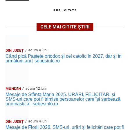
PUBLICITATE
CELE MAI CITITE ȘTIRI
acum 4 luni
DIN JUDEȚ
Când pică Paștele ortodox și cel catolic în 2027, dar și în
următorii ani | sebesinfo.ro
acum 12 luni
MONDEN
Mesaje de Sfânta Maria 2025. URĂRI, FELICITĂRI și
SMS-uri care pot fi trimise persoanelor care își serbează
onomastica | sebesinfo.ro
acum 4 luni
DIN JUDEȚ
Mesaje de Florii 2026. SMS-uri, urări și felicitări care pot fi