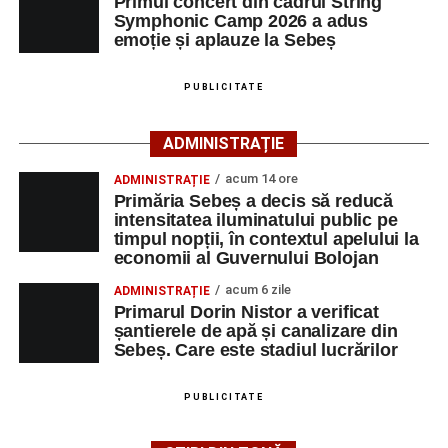
Primul concert din cadrul String
participă, timp de o săptămână, la cursuri de
Symphonic Camp 2026 a adus
Adaugă-ne ca sursă preferată
perfecționare, repetiții și activități artistice desfășurate sub
emoție și aplauze la Sebeș
îndrumarea unor profesori și mentori.
Urmărește-ne pe Google News
PUBLICITATE
Ultimele știri din Sebeș
ADMINISTRAȚIE
acum 14 ore
ADMINISTRAȚIE
Primăria Sebeș a decis să reducă intensitatea
Primăria Sebeș a decis să reducă
iluminatului public pe timpul nopții, în contextul
intensitatea iluminatului public pe
apelului la economii al Guvernului Bolojan
timpul nopții, în contextul apelului la
economii al Guvernului Bolojan
Duminică, 23 august 2026, Râpa Roșie găzduiește
cea de-a III-a ediție a concursului „CicloAventurier
acum 6 zile
ADMINISTRAȚIE
Primarul Dorin Nistor a verificat
de Sebeș”
șantierele de apă și canalizare din
Primul concert din cadrul String Symphonic Camp
Sebeș. Care este stadiul lucrărilor
2026 a adus emoție și aplauze la Sebeș
După mai multe zile de pregătire intensivă, participanții
PUBLICITATE
au venit la Sebeș și au susținut un recital apreciat de
public. Fiecare interpretare a evidențiat nivelul artistic al