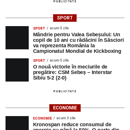
PUBLICITATE
SPORT
acum 5 zile
SPORT
Mândrie pentru Valea Sebeșului: Un
copil de 10 ani cu rădăcini în Săsciori
va reprezenta România la
Campionatul Mondial de Kickboxing
acum 5 zile
SPORT
O nouă victorie în meciurile de
pregătire: CSM Sebeș – Interstar
Sibiu 5-2 (2-0)
PUBLICITATE
ECONOMIE
acum 3 zile
ECONOMIE
Kronospan reduce consumul de
energie cu până la 50%. O parte din