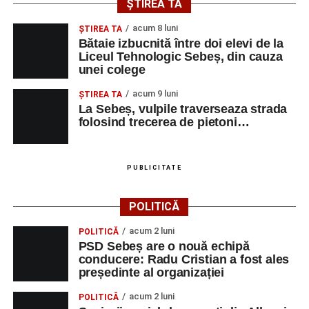
ȘTIREA TA
și de a lua parte la un veritabil schimb cultural prin
acum 8 luni
muzică.
ŞTIREA TA
Bătaie izbucnită între doi elevi de la
Liceul Tehnologic Sebeș, din cauza
unei colege
Adaugă-ne ca sursă preferată
acum 9 luni
ŞTIREA TA
La Sebeș, vulpile traverseaza strada
folosind trecerea de pietoni…
Urmărește-ne pe Google News
Ultimele știri din Sebeș
PUBLICITATE
Primăria Sebeș a decis să reducă intensitatea
POLITICĂ
iluminatului public pe timpul nopții, în contextul
apelului la economii al Guvernului Bolojan
acum 2 luni
POLITICĂ
PSD Sebeș are o nouă echipă
Duminică, 23 august 2026, Râpa Roșie găzduiește
conducere: Radu Cristian a fost ales
cea de-a III-a ediție a concursului „CicloAventurier
președinte al organizației
de Sebeș”
acum 2 luni
POLITICĂ