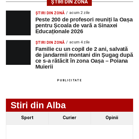
ȘTIRI DIN ZONĂ
Facebook
Messenger
WhatsApp
Twitter/X
Email
tinerilor muzicieni și munca depusă în cadrul taberei, iar
acum 2 zile
ȘTIRI DIN ZONĂ
spectatorii au răsplătit prestațiile cu aplauze îndelungate.
Peste 200 de profesori reuniți la Oașa
pentru Școala de vară a Sinaxei
Educaționale 2026
acum 4 zile
ȘTIRI DIN ZONĂ
Familie cu un copil de 2 ani, salvată
de jandarmii montani din Șugag după
ce s-a rătăcit în zona Oașa – Poiana
Muierii
PUBLICITATE
Stiri din Alba
Sport
Curier
Opinii
Evenimentul face parte din programul
String Symphonic
Camp 2026
, proiect susținut de
Rotary Club Alba Iulia
,
care urmărește să ofere tinerilor muzicieni oportunitatea