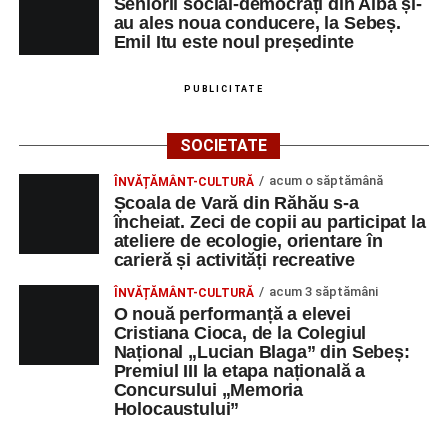
Primul concert din cadrul String Symphonic Camp
Seniorii social-democrați din Alba și-
au ales noua conducere, la Sebeș.
2026 a adus emoție și aplauze la Sebeș
Emil Itu este noul președinte
PUBLICITATE
Facebook
Messenger
WhatsApp
Twitter/X
Email
SOCIETATE
acum o săptămână
ÎNVĂȚĂMÂNT-CULTURĂ
Școala de Vară din Răhău s-a
încheiat. Zeci de copii au participat la
ateliere de ecologie, orientare în
carieră și activități recreative
acum 3 săptămâni
ÎNVĂȚĂMÂNT-CULTURĂ
O nouă performanță a elevei
Cristiana Cioca, de la Colegiul
Național „Lucian Blaga” din Sebeș:
Premiul III la etapa națională a
Concursului „Memoria
Holocaustului”