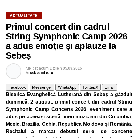
ACTUALITATE
Primul concert din cadrul
După două ediții organizate în Parcul Arini, competiția se
String Symphonic Camp 2026
mută într-un nou decor, oferind participanților ocazia de a
a adus emoție și aplauze la
concura într-un cadru natural deosebit. Evenimentul este
Sebeș
destinat copiilor și adolescenților cu vârste cuprinse între
5 și 18 ani, iar participarea este gratuită.
Publicat
acum 2 zile
în
05.08.2026
De
sebesinfo.ro
Organizatorii au pregătit trasee adaptate fiecărei categorii
de vârstă, astfel încât competiția să fie accesibilă atât
Facebook
Messenger
WhatsApp
Twitter/X
Email
celor aflați la început de drum, cât și celor cu experiență în
Biserica Evanghelică Lutherană din Sebeș a găzduit
mountain bike. La finalul întrecerii, cei mai bine clasați
duminică, 2 august, primul concert din cadrul String
concurenți vor fi recompensați cu premii în bani și premii
Symphonic Camp Concerts 2026, eveniment care a
oferite de partenerii evenimentului.
adus pe aceeași scenă tineri muzicieni din Columbia,
Mexic, Brazilia, Cehia, Republica Moldova și România.
Înaintea zilei de concurs, participanții își vor putea ridica
Recitalul a marcat debutul seriei de concerte
numerele de concurs, confirma înscrierile online sau se