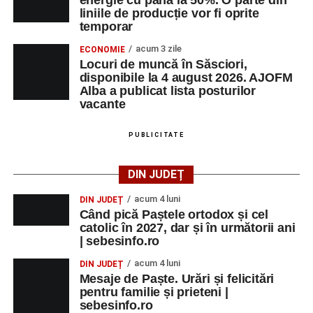
liniile de producție vor fi oprite
temporar
acum 3 zile
ECONOMIE
Locuri de muncă în Săsciori,
disponibile la 4 august 2026. AJOFM
Alba a publicat lista posturilor
vacante
PUBLICITATE
DIN JUDEȚ
acum 4 luni
DIN JUDEȚ
Când pică Paștele ortodox și cel
catolic în 2027, dar și în următorii ani
| sebesinfo.ro
acum 4 luni
DIN JUDEȚ
Mesaje de Paște. Urări și felicitări
pentru familie și prieteni |
sebesinfo.ro