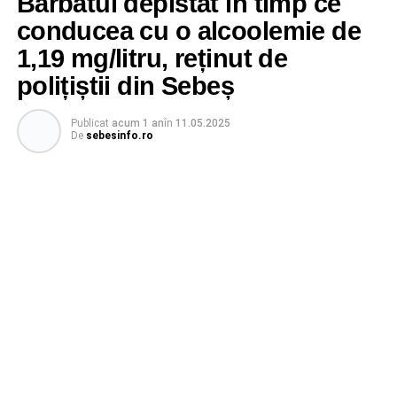
Bărbatul depistat în timp ce
conducea cu o alcoolemie de
1,19 mg/litru, reținut de
polițiștii din Sebeș
Publicat
acum 1 an
în
11.05.2025
De
sebesinfo.ro