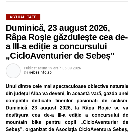
ACTUALITATE
Duminică, 23 august 2026,
Râpa Roșie găzduiește cea de-
a III-a ediție a concursului
„CicloAventurier de Sebeș”
Publicat
acum 19 ore
în
06.08.2026
De
sebesinfo.ro
Unul dintre cele mai spectaculoase obiective naturale
din județul Alba va deveni, în această vară, gazda unei
competiții dedicate tinerilor pasionați de ciclism.
Duminică, 23 august 2026, la Râpa Roșie se va
desfășura cea de-a III-a ediție a concursului de
mountain bike pentru copii „CicloAventurier de
Sebeș”, organizat de Asociația CicloAventura Sebeș,