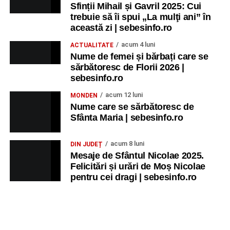
Sfinții Mihail și Gavril 2025: Cui
trebuie să îi spui „La mulţi ani” în
această zi | sebesinfo.ro
acum 4 luni
ACTUALITATE
Nume de femei și bărbați care se
sărbătoresc de Florii 2026 |
sebesinfo.ro
acum 12 luni
MONDEN
Nume care se sărbătoresc de
Sfânta Maria | sebesinfo.ro
acum 8 luni
DIN JUDEȚ
Mesaje de Sfântul Nicolae 2025.
Felicitări și urări de Moș Nicolae
pentru cei dragi | sebesinfo.ro