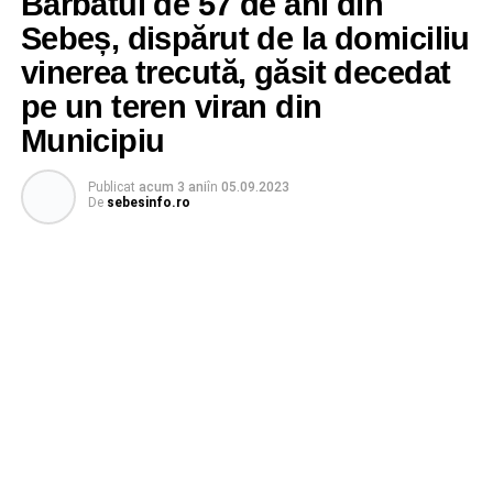
Bărbatul de 57 de ani din
Sebeș, dispărut de la domiciliu
vinerea trecută, găsit decedat
pe un teren viran din
Municipiu
Publicat
acum 3 ani
în
05.09.2023
De
sebesinfo.ro