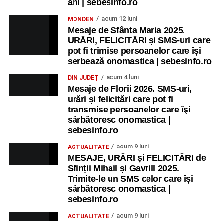
ani | sebesinfo.ro
acum 12 luni
MONDEN
Mesaje de Sfânta Maria 2025.
URĂRI, FELICITĂRI și SMS-uri care
pot fi trimise persoanelor care își
serbează onomastica | sebesinfo.ro
acum 4 luni
DIN JUDEȚ
Mesaje de Florii 2026. SMS-uri,
urări și felicitări care pot fi
transmise persoanelor care îşi
sărbătoresc onomastica |
sebesinfo.ro
acum 9 luni
ACTUALITATE
MESAJE, URĂRI și FELICITĂRI de
Sfinții Mihail și Gavrill 2025.
Trimite-le un SMS celor care își
sărbătoresc onomastica |
sebesinfo.ro
acum 9 luni
ACTUALITATE