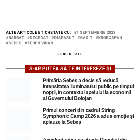
ALTE ARTICOLE ETICHETATE CU:
1 SEPTEMBRIE 2023
BARBAT
DECEDAT
DISPARUT
GASIT
KROROSPAN
SEBES
TEREN VIRAN
PUBLICITATE
S-AR PUTEA SĂ TE INTERESEZE ȘI
Primăria Sebeș a decis să reducă
intensitatea iluminatului public pe timpul
nopții, în contextul apelului la economii
al Guvernului Bolojan
Primul concert din cadrul String
Symphonic Camp 2026 a adus emoție și
aplauze la Sebeș
Accident rutier pe strada Decebal din