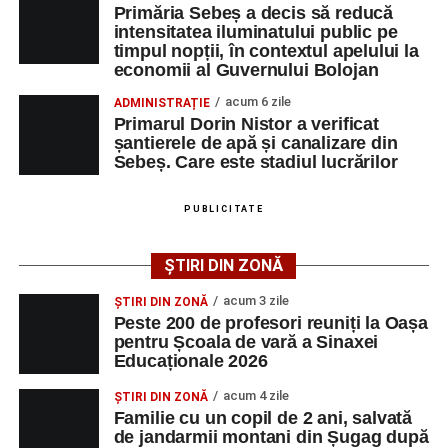
Primăria Sebeș a decis să reducă
apelului la economii al Guvernului Bolojan
intensitatea iluminatului public pe
timpul nopții, în contextul apelului la
Duminică, 23 august 2026, Râpa Roșie găzduiește
economii al Guvernului Bolojan
cea de-a III-a ediție a concursului „CicloAventurier
de Sebeș”
acum 6 zile
ADMINISTRAȚIE
Primarul Dorin Nistor a verificat
Primul concert din cadrul String Symphonic Camp
șantierele de apă și canalizare din
2026 a adus emoție și aplauze la Sebeș
Sebeș. Care este stadiul lucrărilor
După mai multe zile de pregătire intensivă, participanții
au venit la Sebeș și au susținut un recital apreciat de
PUBLICITATE
public. Fiecare interpretare a evidențiat nivelul artistic al
tinerilor muzicieni și munca depusă în cadrul taberei, iar
ȘTIRI DIN ZONĂ
spectatorii au răsplătit prestațiile cu aplauze îndelungate.
acum 3 zile
ȘTIRI DIN ZONĂ
Peste 200 de profesori reuniți la Oașa
pentru Școala de vară a Sinaxei
Educaționale 2026
acum 4 zile
ȘTIRI DIN ZONĂ
Familie cu un copil de 2 ani, salvată
de jandarmii montani din Șugag după