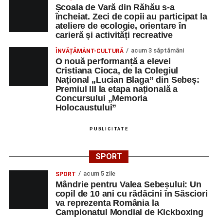
Școala de Vară din Răhău s-a
încheiat. Zeci de copii au participat la
ateliere de ecologie, orientare în
carieră și activități recreative
acum 3 săptămâni
ÎNVĂȚĂMÂNT-CULTURĂ
O nouă performanță a elevei
Cristiana Cioca, de la Colegiul
Național „Lucian Blaga” din Sebeș:
Premiul III la etapa națională a
Concursului „Memoria
Holocaustului”
PUBLICITATE
SPORT
acum 5 zile
SPORT
Mândrie pentru Valea Sebeșului: Un
copil de 10 ani cu rădăcini în Săsciori
va reprezenta România la
Campionatul Mondial de Kickboxing