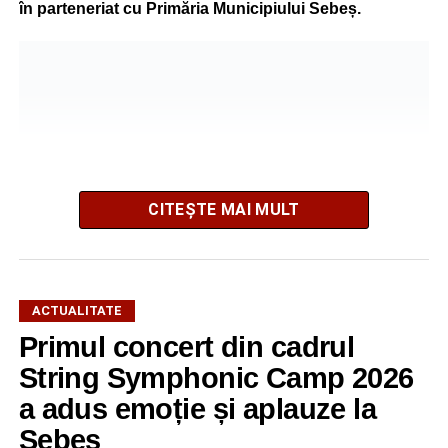
în parteneriat cu Primăria Municipiului Sebeș.
CITEȘTE MAI MULT
ACTUALITATE
Primul concert din cadrul
După două ediții organizate în Parcul Arini, competiția se
mută într-un nou decor, oferind participanților ocazia de a
String Symphonic Camp 2026
concura într-un cadru natural deosebit. Evenimentul este
a adus emoție și aplauze la
destinat copiilor și adolescenților cu vârste cuprinse între
Sebeș
5 și 18 ani, iar participarea este gratuită.