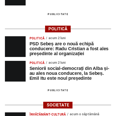
Ultimele știri din Sebeș
PUBLICITATE
Primăria Sebeș a decis să reducă intensitatea
iluminatului public pe timpul nopții, în contextul
POLITICĂ
apelului la economii al Guvernului Bolojan
acum 2 luni
POLITICĂ
Duminică, 23 august 2026, Râpa Roșie găzduiește
PSD Sebeș are o nouă echipă
cea de-a III-a ediție a concursului „CicloAventurier
conducere: Radu Cristian a fost ales
de Sebeș”
președinte al organizației
Primul concert din cadrul String Symphonic Camp
acum 2 luni
POLITICĂ
2026 a adus emoție și aplauze la Sebeș
Seniorii social-democrați din Alba și-
au ales noua conducere, la Sebeș.
Emil Itu este noul președinte
PUBLICITATE
SOCIETATE
acum o săptămână
ÎNVĂȚĂMÂNT-CULTURĂ