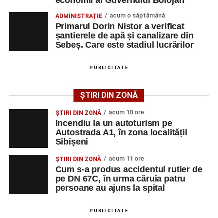
economii al Guvernului Bolojan
electronic de supraveghere, să urmeze lunar consiliere
protecție pentru 12 luni
acum o săptămână
ADMINISTRAȚIE
psihologică și să se prezinte periodic la poliție.
Primarul Dorin Nistor a verificat
Incendiu la un autoturism pe Autostrada A1, în zona
șantierele de apă și canalizare din
localității Sibișeni
Instanța a atras atenția că încălcarea măsurilor dispuse
Sebeș. Care este stadiul lucrărilor
prin ordinul de protecție constituie infracțiune și se
Școala de Fotbal Valea Frumoasei își întărește
pedepsește cu închisoarea de la 6 luni la 5 ani. Hotărârea
lotul pentru noul sezon. Trei achiziții și performanțe
PUBLICITATE
Judecătoriei Sebeș nu este definitivă, fiind contestată cu
importante la nivel juvenil
apel de către bărbat.
ȘTIRI DIN ZONĂ
acum 10 ore
ȘTIRI DIN ZONĂ
Incendiu la un autoturism pe
Adaugă-ne ca sursă preferată
Autostrada A1, în zona localității
Sibișeni
Urmărește-ne pe Google News
acum 11 ore
ȘTIRI DIN ZONĂ
Cum s-a produs accidentul rutier de
pe DN 67C, în urma căruia patru
Ultimele știri din Sebeș
persoane au ajuns la spital
Minoră din Sebeș, urmărită și amenințată de un
PUBLICITATE
bărbat căsătorit. Instanța a emis un ordin de