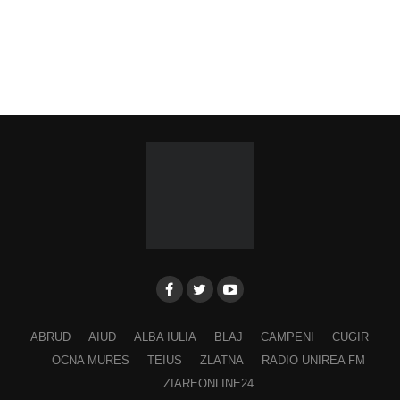
ABRUD
AIUD
ALBA IULIA
BLAJ
CAMPENI
CUGIR
OCNA MURES
TEIUS
ZLATNA
RADIO UNIREA FM
ZIAREONLINE24