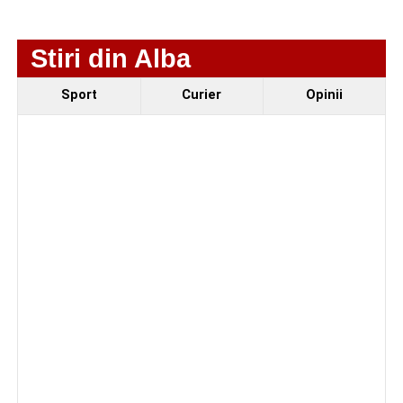
protecție pentru 12 luni
Incendiu la un autoturism pe Autostrada A1, în zona
Stiri din Alba
localității Sibișeni
Sport
Curier
Opinii
Școala de Fotbal Valea Frumoasei își întărește
lotul pentru noul sezon. Trei achiziții și performanțe
importante la nivel juvenil