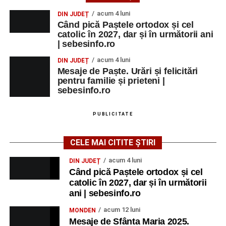
acum 4 luni
DIN JUDEȚ
Când pică Paștele ortodox și cel
catolic în 2027, dar și în următorii ani
| sebesinfo.ro
acum 4 luni
DIN JUDEȚ
Mesaje de Paște. Urări și felicitări
pentru familie și prieteni |
sebesinfo.ro
PUBLICITATE
CELE MAI CITITE ȘTIRI
acum 4 luni
DIN JUDEȚ
Când pică Paștele ortodox și cel
catolic în 2027, dar și în următorii
ani | sebesinfo.ro
acum 12 luni
MONDEN
Mesaje de Sfânta Maria 2025.