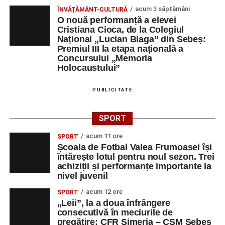
acum 3 săptămâni
ÎNVĂȚĂMÂNT-CULTURĂ
O nouă performanță a elevei
Cristiana Cioca, de la Colegiul
Național „Lucian Blaga” din Sebeș:
Premiul III la etapa națională a
Concursului „Memoria
Holocaustului”
PUBLICITATE
SPORT
acum 11 ore
SPORT
Școala de Fotbal Valea Frumoasei își
întărește lotul pentru noul sezon. Trei
achiziții și performanțe importante la
nivel juvenil
acum 12 ore
SPORT
„Leii”, la a doua înfrângere
consecutivă în meciurile de
pregătire: CFR Simeria – CSM Sebeș