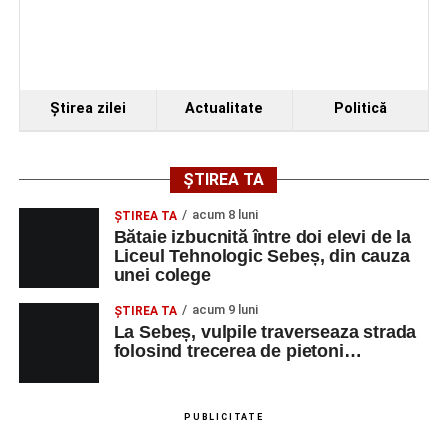
Ştirea zilei
Actualitate
Politică
ȘTIREA TA
acum 8 luni
ŞTIREA TA
Bătaie izbucnită între doi elevi de la
Liceul Tehnologic Sebeș, din cauza
unei colege
acum 9 luni
ŞTIREA TA
La Sebeș, vulpile traverseaza strada
folosind trecerea de pietoni…
PUBLICITATE