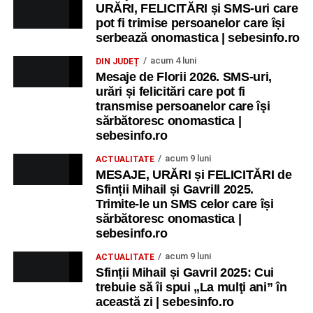
URĂRI, FELICITĂRI și SMS-uri care
pot fi trimise persoanelor care își
serbează onomastica | sebesinfo.ro
acum 4 luni
DIN JUDEȚ
Mesaje de Florii 2026. SMS-uri,
urări și felicitări care pot fi
transmise persoanelor care îşi
sărbătoresc onomastica |
sebesinfo.ro
acum 9 luni
ACTUALITATE
MESAJE, URĂRI și FELICITĂRI de
Sfinții Mihail și Gavrill 2025.
Trimite-le un SMS celor care își
sărbătoresc onomastica |
sebesinfo.ro
acum 9 luni
ACTUALITATE
Sfinții Mihail și Gavril 2025: Cui
trebuie să îi spui „La mulţi ani” în
această zi | sebesinfo.ro