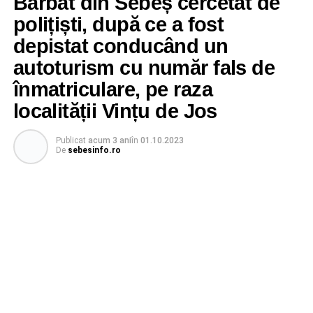
Bărbat din Sebeș cercetat de
polițiști, după ce a fost
depistat conducând un
autoturism cu număr fals de
înmatriculare, pe raza
localității Vințu de Jos
Publicat
acum 3 ani
în
01.10.2023
De
sebesinfo.ro