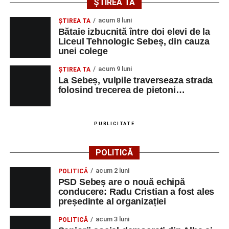
ȘTIREA TA
acum 8 luni
ŞTIREA TA
Bătaie izbucnită între doi elevi de la
Liceul Tehnologic Sebeș, din cauza
unei colege
acum 9 luni
ŞTIREA TA
La Sebeș, vulpile traverseaza strada
folosind trecerea de pietoni…
PUBLICITATE
POLITICĂ
acum 2 luni
POLITICĂ
PSD Sebeș are o nouă echipă
conducere: Radu Cristian a fost ales
președinte al organizației
acum 3 luni
POLITICĂ