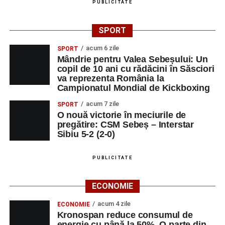
PUBLICITATE
SPORT
acum 6 zile
SPORT
Mândrie pentru Valea Sebeșului: Un
copil de 10 ani cu rădăcini în Săsciori
va reprezenta România la
Campionatul Mondial de Kickboxing
acum 7 zile
SPORT
O nouă victorie în meciurile de
pregătire: CSM Sebeș – Interstar
Sibiu 5-2 (2-0)
PUBLICITATE
ECONOMIE
acum 4 zile
ECONOMIE
Kronospan reduce consumul de
energie cu până la 50%. O parte din