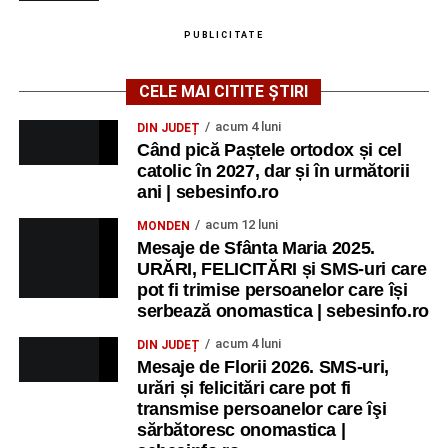
PUBLICITATE
CELE MAI CITITE ȘTIRI
acum 4 luni
DIN JUDEȚ
Când pică Paștele ortodox și cel
catolic în 2027, dar și în următorii
ani | sebesinfo.ro
acum 12 luni
MONDEN
Mesaje de Sfânta Maria 2025.
URĂRI, FELICITĂRI și SMS-uri care
pot fi trimise persoanelor care își
serbează onomastica | sebesinfo.ro
acum 4 luni
DIN JUDEȚ
Mesaje de Florii 2026. SMS-uri,
urări și felicitări care pot fi
transmise persoanelor care îşi
sărbătoresc onomastica |