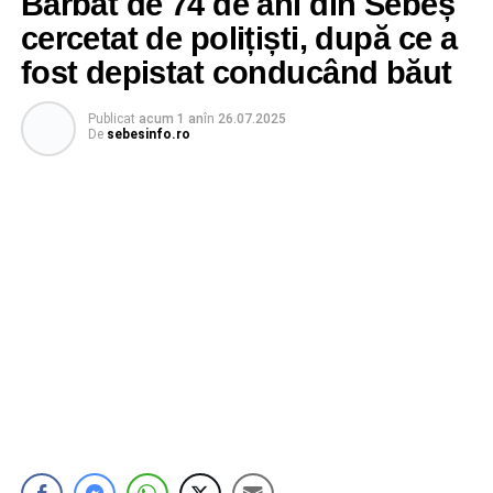
Bărbat de 74 de ani din Sebeș
cercetat de polițiști, după ce a
fost depistat conducând băut
Publicat
acum 1 an
în
26.07.2025
De
sebesinfo.ro