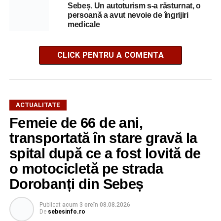
Sebeș. Un autoturism s-a răsturnat, o
persoană a avut nevoie de îngrijiri
medicale
CLICK PENTRU A COMENTA
ACTUALITATE
Femeie de 66 de ani,
transportată în stare gravă la
spital după ce a fost lovită de
o motocicletă pe strada
Dorobanți din Sebeș
Publicat
acum 3 ore
în
08.08.2026
De
sebesinfo.ro