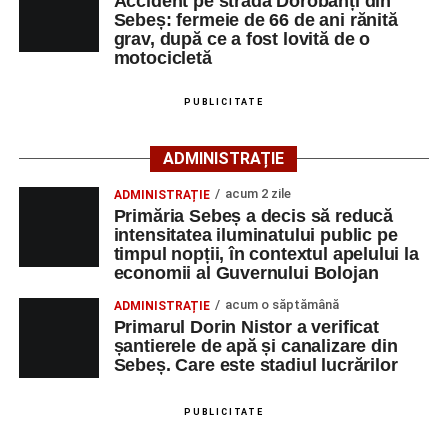
Accident pe strada Dorobanți din
Polițiștii s-au deplasat la fața locului pentru efectuarea
Fest, la Cetatea Greavilor din Gârbova
Sebeș: fermeie de 66 de ani rănită
cercetărilor și stabilirea împrejurărilor exacte în care s-a
grav, după ce a fost lovită de o
produs accidentul. De asemenea, aceștia acționează
motocicletă
pentru fluidizarea traficului rutier în zonă.
PUBLICITATE
ACTUALIZARE:
„Victima, o persoană de sex feminin de
66 ani, va fi transportată la UPU Alba Iulia”
, a mai
ADMINISTRAȚIE
transmis ISU Alba.
acum 2 zile
ADMINISTRAȚIE
Primăria Sebeș a decis să reducă
intensitatea iluminatului public pe
timpul nopții, în contextul apelului la
Adaugă-ne ca sursă preferată
economii al Guvernului Bolojan
acum o săptămână
ADMINISTRAȚIE
Urmărește-ne pe Google News
Primarul Dorin Nistor a verificat
șantierele de apă și canalizare din
Sebeș. Care este stadiul lucrărilor
Ultimele știri din Sebeș
Femeie de 66 de ani, transportată în stare gravă la
PUBLICITATE
spital după ce a fost lovită de o motocicletă pe