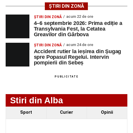
strada Dorobanți din Sebeș
ȘTIRI DIN ZONĂ
Accident pe strada Dorobanți din Sebeș: fermeie
acum 22 de ore
ȘTIRI DIN ZONĂ
de 66 de ani rănită grav, după ce a fost lovită de o
4–6 septembrie 2026: Prima ediție a
motocicletă
Transylvania Fest, la Cetatea
Greavilor din Gârbova
4–6 septembrie 2026: Prima ediție a Transylvania
Fest, la Cetatea Greavilor din Gârbova
acum 24 de ore
ȘTIRI DIN ZONĂ
Accident rutier la ieșirea din Șugag
spre Popasul Regelui. Intervin
pompierii din Sebeș
PUBLICITATE
Stiri din Alba
Sport
Curier
Opinii