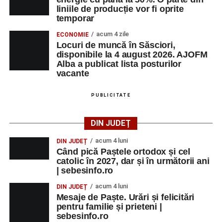
liniile de producție vor fi oprite
temporar
acum 4 zile
ECONOMIE
Locuri de muncă în Săsciori,
disponibile la 4 august 2026. AJOFM
Alba a publicat lista posturilor
vacante
PUBLICITATE
DIN JUDEȚ
acum 4 luni
DIN JUDEȚ
Când pică Paștele ortodox și cel
catolic în 2027, dar și în următorii ani
| sebesinfo.ro
acum 4 luni
DIN JUDEȚ
Mesaje de Paște. Urări și felicitări
pentru familie și prieteni |
sebesinfo.ro