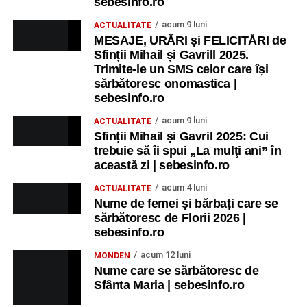
sebesinfo.ro
acum 9 luni
ACTUALITATE
MESAJE, URĂRI și FELICITĂRI de
Sfinții Mihail și Gavrill 2025.
Trimite-le un SMS celor care își
sărbătoresc onomastica |
sebesinfo.ro
acum 9 luni
ACTUALITATE
Sfinții Mihail și Gavril 2025: Cui
trebuie să îi spui „La mulţi ani” în
această zi | sebesinfo.ro
acum 4 luni
ACTUALITATE
Nume de femei și bărbați care se
sărbătoresc de Florii 2026 |
sebesinfo.ro
acum 12 luni
MONDEN
Nume care se sărbătoresc de
Sfânta Maria | sebesinfo.ro