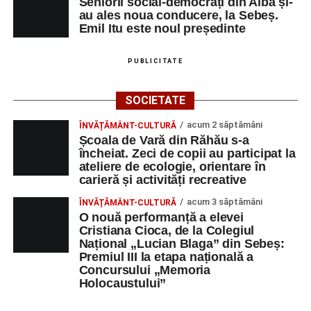
Seniorii social-democrați din Alba și-
au ales noua conducere, la Sebeș.
Emil Itu este noul președinte
PUBLICITATE
SOCIETATE
acum 2 săptămâni
ÎNVĂȚĂMÂNT-CULTURĂ
Școala de Vară din Răhău s-a
încheiat. Zeci de copii au participat la
ateliere de ecologie, orientare în
carieră și activități recreative
acum 3 săptămâni
ÎNVĂȚĂMÂNT-CULTURĂ
O nouă performanță a elevei
Cristiana Cioca, de la Colegiul
Național „Lucian Blaga” din Sebeș:
Premiul III la etapa națională a
Concursului „Memoria
Holocaustului”