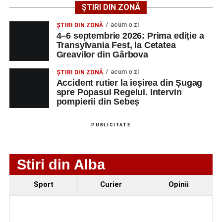
ȘTIRI DIN ZONĂ
Urmărește-ne pe Google News
acum o zi
ȘTIRI DIN ZONĂ
4–6 septembrie 2026: Prima ediție a
Transylvania Fest, la Cetatea
Ultimele știri din Sebeș
Greavilor din Gârbova
Femeie de 66 de ani, transportată în stare gravă la
acum o zi
ȘTIRI DIN ZONĂ
spital după ce a fost lovită de o motocicletă pe
Accident rutier la ieșirea din Șugag
spre Popasul Regelui. Intervin
strada Dorobanți din Sebeș
pompierii din Sebeș
Accident pe strada Dorobanți din Sebeș: fermeie
de 66 de ani rănită grav, după ce a fost lovită de o
PUBLICITATE
motocicletă
4–6 septembrie 2026: Prima ediție a Transylvania
Stiri din Alba
Fest, la Cetatea Greavilor din Gârbova
Sport
Curier
Opinii