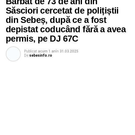
Bărbat de 73 de ani din
Săsciori cercetat de polițiștii
din Sebeș, după ce a fost
depistat coducând fără a avea
permis, pe DJ 67C
Publicat
acum 1 an
în
31.03.2025
De
sebesinfo.ro