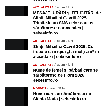
acum 9 luni
ACTUALITATE
MESAJE, URĂRI și FELICITĂRI de
Sfinții Mihail și Gavrill 2025.
Trimite-le un SMS celor care își
sărbătoresc onomastica |
sebesinfo.ro
acum 9 luni
ACTUALITATE
Sfinții Mihail și Gavril 2025: Cui
trebuie să îi spui „La mulţi ani” în
această zi | sebesinfo.ro
acum 4 luni
ACTUALITATE
Nume de femei și bărbați care se
sărbătoresc de Florii 2026 |
sebesinfo.ro
acum 12 luni
MONDEN
Nume care se sărbătoresc de
Sfânta Maria | sebesinfo.ro