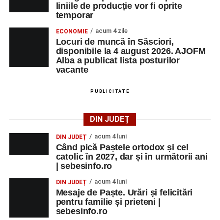
liniile de producție vor fi oprite
temporar
acum 4 zile
ECONOMIE
Locuri de muncă în Săsciori,
disponibile la 4 august 2026. AJOFM
Alba a publicat lista posturilor
vacante
PUBLICITATE
DIN JUDEȚ
acum 4 luni
DIN JUDEȚ
Când pică Paștele ortodox și cel
catolic în 2027, dar și în următorii ani
| sebesinfo.ro
acum 4 luni
DIN JUDEȚ
Mesaje de Paște. Urări și felicitări
pentru familie și prieteni |
sebesinfo.ro