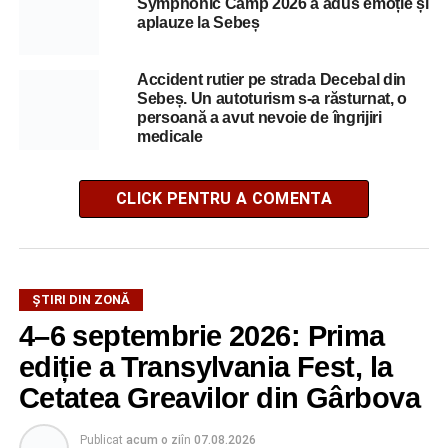
Symphonic Camp 2026 a adus emoție și
aplauze la Sebeș
Accident rutier pe strada Decebal din
Sebeș. Un autoturism s-a răsturnat, o
persoană a avut nevoie de îngrijiri
medicale
CLICK PENTRU A COMENTA
ȘTIRI DIN ZONĂ
4–6 septembrie 2026: Prima
ediție a Transylvania Fest, la
Cetatea Greavilor din Gârbova
Publicat
acum o zi
în
07.08.2026