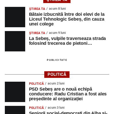
acum 8 luni
ŞTIREA TA
Bătaie izbucnită între doi elevi de la
Liceul Tehnologic Sebeș, din cauza
unei colege
acum 9 luni
ŞTIREA TA
La Sebeș, vulpile traverseaza strada
folosind trecerea de pietoni…
PUBLICITATE
POLITICĂ
acum 2 luni
POLITICĂ
PSD Sebeș are o nouă echipă
conducere: Radu Cristian a fost ales
președinte al organizației
acum 3 luni
POLITICĂ
Seniorii social-democrați din Alba și-