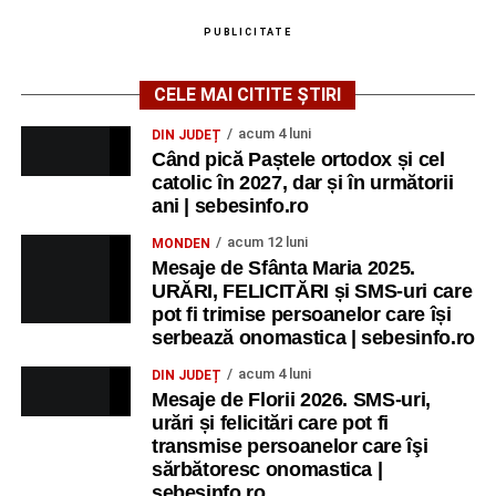
PUBLICITATE
CELE MAI CITITE ȘTIRI
acum 4 luni
DIN JUDEȚ
Când pică Paștele ortodox și cel
catolic în 2027, dar și în următorii
ani | sebesinfo.ro
acum 12 luni
MONDEN
Mesaje de Sfânta Maria 2025.
URĂRI, FELICITĂRI și SMS-uri care
pot fi trimise persoanelor care își
serbează onomastica | sebesinfo.ro
acum 4 luni
DIN JUDEȚ
Mesaje de Florii 2026. SMS-uri,
urări și felicitări care pot fi
transmise persoanelor care îşi
sărbătoresc onomastica |
sebesinfo.ro