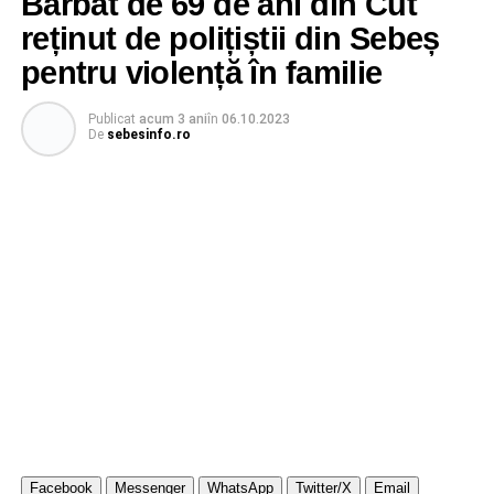
Bărbat de 69 de ani din Cut
reținut de polițiștii din Sebeș
pentru violență în familie
Publicat
acum 3 ani
în
06.10.2023
De
sebesinfo.ro
Facebook
Messenger
WhatsApp
Twitter/X
Email