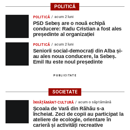
organizatorii pentru buna desfășurare a evenimentului.
POLITICĂ
Am descoperit că multa știință ori funcția sau statutul nu
acum 2 luni
POLITICĂ
ține loc de caracter, de omenie. Voi păstra gândul ferm că
PSD Sebeș are o nouă echipă
omul sfințește locul.”
(Prof. Ciobanu Crenguța Vasilica)
conducere: Radu Cristian a fost ales
președinte al organizației
„O mare familie, o comunitate pentru trup, minte și suflet,
acum 2 luni
POLITICĂ
un mod de a lua o gură de aer într-un bombardament
Seniorii social-democrați din Alba și-
informatic, mediatic și psihologic.”
(Prof. Boncea Niculina
au ales noua conducere, la Sebeș.
Maria)
Emil Itu este noul președinte
„Voi merge acasă cu gândul că educația și nu numai are
PUBLICITATE
la bază doi piloni: OMUL SFINȚEȘTE LOCUL și VORBA
DULCE MULT ADUCE. De la elev până la părinte și mai
SOCIETATE
apoi în viața noastră, modul de adresare, tonul și gestica
sunt vitale.”
(Prof. Ciura Marinela)
acum o săptămână
ÎNVĂȚĂMÂNT-CULTURĂ
Școala de Vară din Răhău s-a
Privind spre ediția următoare
încheiat. Zeci de copii au participat la
ateliere de ecologie, orientare în
carieră și activități recreative
În încheierea evenimentului, organizatorii au anunțat tema