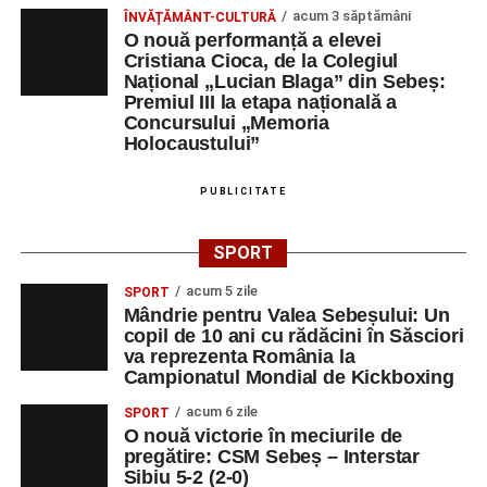
ediției din 2027, dedicată relației dintre caracter, valori și
acum 3 săptămâni
ÎNVĂȚĂMÂNT-CULTURĂ
educație. După trei ediții care au abordat comunicarea
O nouă performanță a elevei
Cristiana Cioca, de la Colegiul
didactică, dinamica diferențelor, participarea și luarea
Național „Lucian Blaga” din Sebeș:
deciziilor, comunitatea Sinaxa Educațională își propune
Premiul III la etapa națională a
să revină la întrebările fundamentale despre valorile care
Concursului „Memoria
stau la baza actului educațional și despre rolul
Holocaustului”
profesorului în formarea caracterului tinerilor.
PUBLICITATE
Despre comunitatea Sinaxa Educațională
SPORT
Asociația
„Sinaxa Educațională”
este o comunitate de
profesori, dedicată susținerii unei educații centrate pe
acum 5 zile
SPORT
Mândrie pentru Valea Sebeșului: Un
valorile creștin-ortodoxe și pe formarea caracterului
copil de 10 ani cu rădăcini în Săsciori
elevilor. Născută din experiența duhovnicească și
va reprezenta România la
formativă a Mănăstirii Oașa, Sinaxa își propune să
Campionatul Mondial de Kickboxing
sprijine profesorii în regăsirea motivației interioare,
acum 6 zile
SPORT
oferindu-le nu doar instrumente metodice actuale, ci și
O nouă victorie în meciurile de
contexte de sprijin reciproc, colaborare și reconectare la
pregătire: CSM Sebeș – Interstar
vocația pedagogică autentică.
Sibiu 5-2 (2-0)