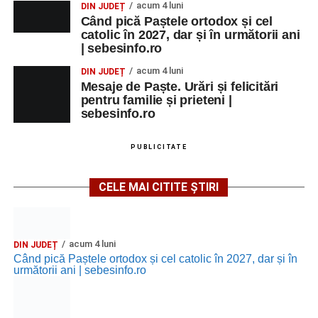
acum 4 luni
DIN JUDEȚ
Când pică Paștele ortodox și cel
catolic în 2027, dar și în următorii ani
Facebook
Messenger
WhatsApp
Twitter/X
Email
| sebesinfo.ro
acum 4 luni
DIN JUDEȚ
Mesaje de Paște. Urări și felicitări
pentru familie și prieteni |
sebesinfo.ro
PUBLICITATE
CELE MAI CITITE ȘTIRI
acum 4 luni
DIN JUDEȚ
Când pică Paștele ortodox și cel catolic în 2027, dar și în
următorii ani | sebesinfo.ro