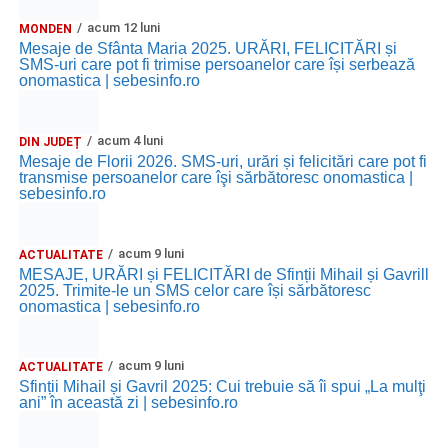
acum 12 luni
MONDEN
Mesaje de Sfânta Maria 2025. URĂRI, FELICITĂRI și
SMS-uri care pot fi trimise persoanelor care își serbează
onomastica | sebesinfo.ro
acum 4 luni
DIN JUDEȚ
Mesaje de Florii 2026. SMS-uri, urări și felicitări care pot fi
transmise persoanelor care îşi sărbătoresc onomastica |
sebesinfo.ro
acum 9 luni
ACTUALITATE
MESAJE, URĂRI și FELICITĂRI de Sfinții Mihail și Gavrill
2025. Trimite-le un SMS celor care își sărbătoresc
onomastica | sebesinfo.ro
acum 9 luni
ACTUALITATE
Sfinții Mihail și Gavril 2025: Cui trebuie să îi spui „La mulţi
ani” în această zi | sebesinfo.ro