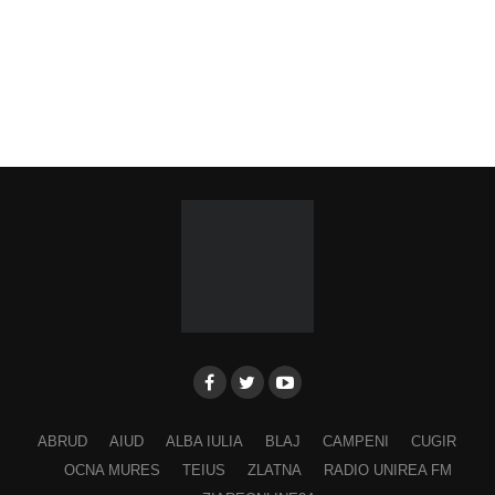
ABRUD
AIUD
ALBA IULIA
BLAJ
CAMPENI
CUGIR
OCNA MURES
TEIUS
ZLATNA
RADIO UNIREA FM