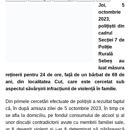
Joi, 5
octombrie
2023,
polițiștii din
cadrul
Secției 7 de
Poliție
Rurală
Sebeș au
luat măsura
reținerii pentru 24 de ore, față de un bărbat de 69 de
ani, din localitatea Cut, care este cercetat sub
aspectul săvârșirii infracțiunii de violență în familie.
Din primele cercetări efectuate de polițiști a rezultat faptul
că, în după amiaza zilei de 5 octombrie 2023, în timp ce
se afla la domiciliu, pe fondul consumului de alcool și al
unor discuții contradictorii avute cu membrii familiei sale,
ar fi devenit violent și i-ar fi determinat să părăsească