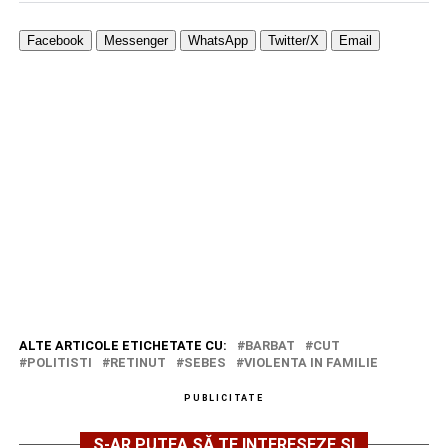
Facebook
Messenger
WhatsApp
Twitter/X
Email
ALTE ARTICOLE ETICHETATE CU:
BARBAT
CUT
POLITISTI
RETINUT
SEBES
VIOLENTA IN FAMILIE
PUBLICITATE
S-AR PUTEA SĂ TE INTERESEZE ȘI