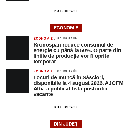
PUBLICITATE
Adaugă-ne ca sursă preferată
ECONOMIE
Urmărește-ne pe Google News
acum 3 zile
ECONOMIE
Kronospan reduce consumul de
energie cu până la 50%. O parte din
Ultimele știri din Sebeș
liniile de producție vor fi oprite
temporar
Primăria Sebeș a decis să reducă intensitatea
acum 3 zile
ECONOMIE
iluminatului public pe timpul nopții, în contextul
Locuri de muncă în Săsciori,
apelului la economii al Guvernului Bolojan
disponibile la 4 august 2026. AJOFM
Alba a publicat lista posturilor
Duminică, 23 august 2026, Râpa Roșie găzduiește
vacante
cea de-a III-a ediție a concursului „CicloAventurier
de Sebeș”
PUBLICITATE
Primul concert din cadrul String Symphonic Camp
2026 a adus emoție și aplauze la Sebeș
DIN JUDEȚ