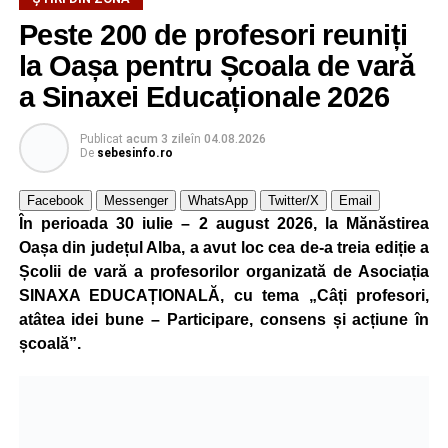
Peste 200 de profesori reuniți
la Oașa pentru Școala de vară
a Sinaxei Educaționale 2026
Publicat
acum 3 zile
în
04.08.2026
De
sebesinfo.ro
Facebook
Messenger
WhatsApp
Twitter/X
Email
În perioada 30 iulie – 2 august 2026, la Mănăstirea
Oașa din județul Alba, a avut loc cea de-a treia ediție a
Școlii de vară a profesorilor organizată de Asociația
SINAXA EDUCAȚIONALĂ, cu tema „Câți profesori,
atâtea idei bune – Participare, consens și acțiune în
școală”.