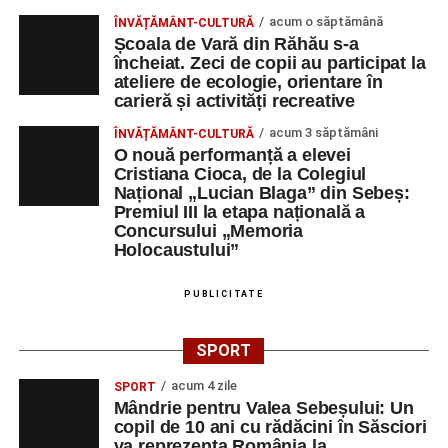
acum o săptămână
ÎNVĂȚĂMÂNT-CULTURĂ
Privind spre ediția următoare
Școala de Vară din Răhău s-a
încheiat. Zeci de copii au participat la
În încheierea evenimentului, organizatorii au anunțat tema
ateliere de ecologie, orientare în
carieră și activități recreative
ediției din 2027, dedicată relației dintre caracter, valori și
educație. După trei ediții care au abordat comunicarea
acum 3 săptămâni
ÎNVĂȚĂMÂNT-CULTURĂ
didactică, dinamica diferențelor, participarea și luarea
O nouă performanță a elevei
Cristiana Cioca, de la Colegiul
deciziilor, comunitatea Sinaxa Educațională își propune
Național „Lucian Blaga” din Sebeș:
să revină la întrebările fundamentale despre valorile care
Premiul III la etapa națională a
stau la baza actului educațional și despre rolul
Concursului „Memoria
profesorului în formarea caracterului tinerilor.
Holocaustului”
Despre comunitatea Sinaxa Educațională
PUBLICITATE
Asociația
„Sinaxa Educațională”
este o comunitate de
SPORT
profesori, dedicată susținerii unei educații centrate pe
valorile creștin-ortodoxe și pe formarea caracterului
acum 4 zile
SPORT
Mândrie pentru Valea Sebeșului: Un
elevilor. Născută din experiența duhovnicească și
copil de 10 ani cu rădăcini în Săsciori
formativă a Mănăstirii Oașa, Sinaxa își propune să
va reprezenta România la