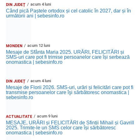
acum 4 luni
DIN JUDEȚ
Când pică Paștele ortodox și cel catolic în 2027, dar și în
următorii ani | sebesinfo.ro
acum 12 luni
MONDEN
Mesaje de Sfânta Maria 2025. URĂRI, FELICITĂRI și
SMS-uri care pot fi trimise persoanelor care își serbează
onomastica | sebesinfo.ro
acum 4 luni
DIN JUDEȚ
Mesaje de Florii 2026. SMS-uri, urări și felicitări care pot fi
transmise persoanelor care îşi sărbătoresc onomastica |
sebesinfo.ro
acum 9 luni
ACTUALITATE
MESAJE, URĂRI și FELICITĂRI de Sfinții Mihail și Gavrill
2025. Trimite-le un SMS celor care își sărbătoresc
onomastica | sebesinfo.ro