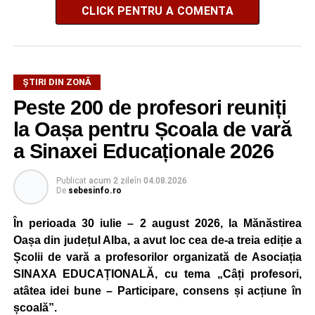
CLICK PENTRU A COMENTA
ȘTIRI DIN ZONĂ
Peste 200 de profesori reuniți
la Oașa pentru Școala de vară
a Sinaxei Educaționale 2026
Publicat
acum 2 zile
în
04.08.2026
De
sebesinfo.ro
În perioada 30 iulie – 2 august 2026, la Mănăstirea
Oașa din județul Alba, a avut loc cea de-a treia ediție a
Școlii de vară a profesorilor organizată de Asociația
SINAXA EDUCAȚIONALĂ, cu tema „Câți profesori,
atâtea idei bune – Participare, consens și acțiune în
școală”.