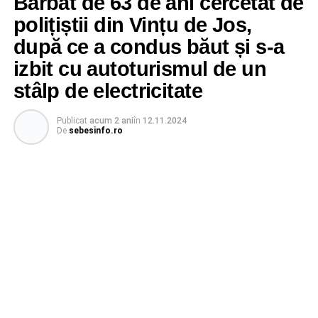
Bărbat de 63 de ani cercetat de
polițiștii din Vințu de Jos,
după ce a condus băut și s-a
izbit cu autoturismul de un
stâlp de electricitate
Publicat
acum 2 ani
în
12.11.2024
De
sebesinfo.ro