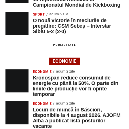
sprijine profesorii în regăsirea motivației interioare,
Campionatul Mondial de Kickboxing
oferindu-le nu doar instrumente metodice actuale, ci și
acum 5 zile
SPORT
contexte de sprijin reciproc, colaborare și reconectare la
O nouă victorie în meciurile de
vocația pedagogică autentică.
pregătire: CSM Sebeș – Interstar
Sibiu 5-2 (2-0)
PUBLICITATE
Adaugă-ne ca sursă preferată
ECONOMIE
Urmărește-ne pe Google News
acum 2 zile
ECONOMIE
Kronospan reduce consumul de
Ultimele știri din Sebeș
energie cu până la 50%. O parte din
liniile de producție vor fi oprite
Primăria Sebeș a decis să reducă intensitatea
temporar
iluminatului public pe timpul nopții, în contextul
acum 2 zile
ECONOMIE
apelului la economii al Guvernului Bolojan
Locuri de muncă în Săsciori,
disponibile la 4 august 2026. AJOFM
Duminică, 23 august 2026, Râpa Roșie găzduiește
Alba a publicat lista posturilor
cea de-a III-a ediție a concursului „CicloAventurier
vacante