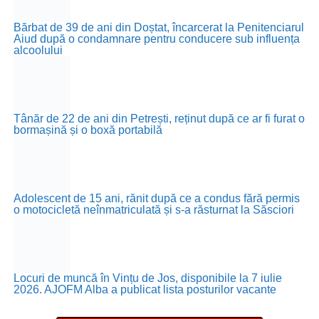
Bărbat de 39 de ani din Doștat, încarcerat la Penitenciarul
Aiud după o condamnare pentru conducere sub influența
alcoolului
Tânăr de 22 de ani din Petrești, reținut după ce ar fi furat o
bormașină și o boxă portabilă
Adolescent de 15 ani, rănit după ce a condus fără permis
o motocicletă neînmatriculată și s-a răsturnat la Săsciori
Locuri de muncă în Vințu de Jos, disponibile la 7 iulie
2026. AJOFM Alba a publicat lista posturilor vacante