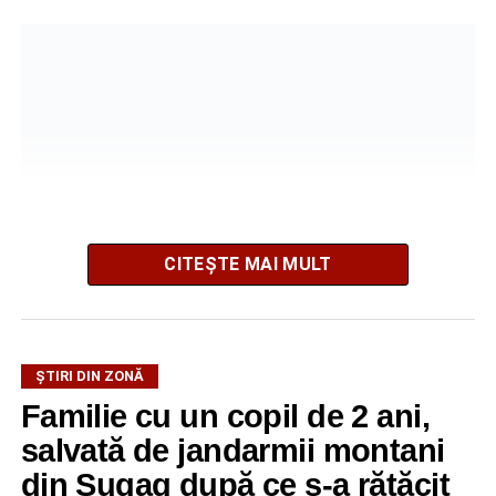
CITEȘTE MAI MULT
La ediția din acest an au participat peste 200 de cadre
ȘTIRI DIN ZONĂ
didactice din întreaga țară. Printre participanți s-au aflat
Familie cu un copil de 2 ani,
profesori debutanți, profesori cu experiență, inspectori
școlari, directori de școli, consilieri școlari, educatori și
salvată de jandarmii montani
învățători, reprezentând aproape toate disciplinele din
din Șugag după ce s-a rătăcit
sistemul de învățământ.