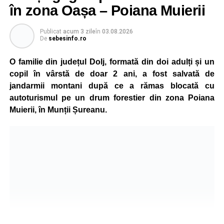
în zona Oașa – Poiana Muierii
Participare, consens și asumare în școală
Publicat
acum 3 zile
în
03.08.2026
De
sebesinfo.ro
Tema ediției din acest an a pornit de la convingerea că
școala românească dispune de una dintre cele mai
O familie din județul Dolj, formată din doi adulți și un
importante resurse: experiența profesorilor. Provocarea nu
copil în vârstă de doar 2 ani, a fost salvată de
este lipsa ideilor, ci identificarea unor contexte în care
jandarmii montani după ce a rămas blocată cu
acestea să poată fi ascultate, validate și transformate în
autoturismul pe un drum forestier din zona Poiana
proiecte comune.
Muierii, în Munții Șureanu.
Pe parcursul celor patru zile, participanții au analizat
procesele de luare a deciziilor, construirea consensului,
gestionarea situațiilor dificile din viața școlii și importanța
asumării responsabilității în actul educațional. Atelierele
interactive, studiile de caz, exercițiile de grup și jocurile
de rol au oferit profesorilor oportunitatea de a analiza
situații reale din mediul școlar și de a căuta împreună
soluții aplicabile în activitatea de zi cu zi.