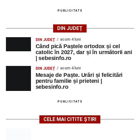
de Sebeș”
PUBLICITATE
Primul concert din cadrul String Symphonic Camp
2026 a adus emoție și aplauze la Sebeș
DIN JUDEȚ
acum 4 luni
DIN JUDEȚ
Când pică Paștele ortodox și cel
catolic în 2027, dar și în următorii ani
| sebesinfo.ro
acum 4 luni
DIN JUDEȚ
Mesaje de Paște. Urări și felicitări
pentru familie și prieteni |
sebesinfo.ro
PUBLICITATE
CELE MAI CITITE ȘTIRI