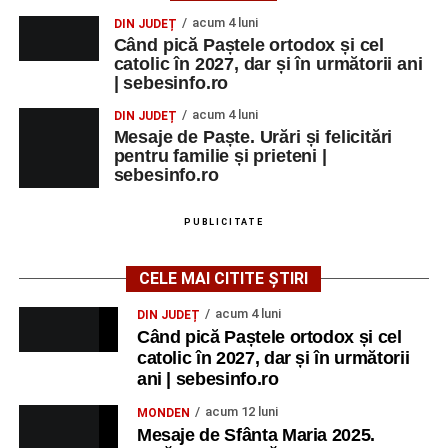
acum 4 luni
DIN JUDEȚ
Când pică Paștele ortodox și cel
catolic în 2027, dar și în următorii ani
| sebesinfo.ro
acum 4 luni
DIN JUDEȚ
Mesaje de Paște. Urări și felicitări
pentru familie și prieteni |
sebesinfo.ro
PUBLICITATE
CELE MAI CITITE ȘTIRI
acum 4 luni
DIN JUDEȚ
Când pică Paștele ortodox și cel
catolic în 2027, dar și în următorii
ani | sebesinfo.ro
acum 12 luni
MONDEN
Mesaje de Sfânta Maria 2025.