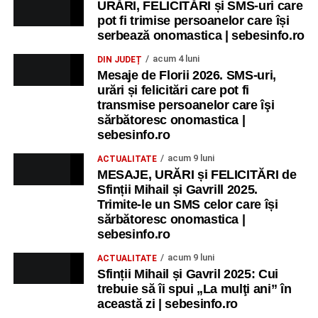
URĂRI, FELICITĂRI și SMS-uri care
pot fi trimise persoanelor care își
serbează onomastica | sebesinfo.ro
acum 4 luni
DIN JUDEȚ
Mesaje de Florii 2026. SMS-uri,
urări și felicitări care pot fi
transmise persoanelor care îşi
sărbătoresc onomastica |
sebesinfo.ro
acum 9 luni
ACTUALITATE
MESAJE, URĂRI și FELICITĂRI de
Sfinții Mihail și Gavrill 2025.
Trimite-le un SMS celor care își
sărbătoresc onomastica |
sebesinfo.ro
acum 9 luni
ACTUALITATE
Sfinții Mihail și Gavril 2025: Cui
trebuie să îi spui „La mulţi ani” în
această zi | sebesinfo.ro