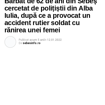
Bărbat de 62 de ani din Sebeș
cercetat de polițiștii din Alba
Iulia, după ce a provocat un
accident rutier soldat cu
rănirea unei femei
Publicat
acum 5 ani
în
12.01.2022
De
sebesinfo.ro