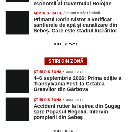
economii al Guvernului Bolojan
acum o săptămână
ADMINISTRAȚIE
Urmărește-ne pe Google News
Primarul Dorin Nistor a verificat
șantierele de apă și canalizare din
Sebeș. Care este stadiul lucrărilor
Ultimele știri din Sebeș
Femeie de 66 de ani, transportată în stare gravă la
PUBLICITATE
spital după ce a fost lovită de o motocicletă pe
strada Dorobanți din Sebeș
ȘTIRI DIN ZONĂ
Accident pe strada Dorobanți din Sebeș: fermeie
acum o zi
ȘTIRI DIN ZONĂ
de 66 de ani rănită grav, după ce a fost lovită de o
4–6 septembrie 2026: Prima ediție a
motocicletă
Transylvania Fest, la Cetatea
Greavilor din Gârbova
4–6 septembrie 2026: Prima ediție a Transylvania
Fest, la Cetatea Greavilor din Gârbova
acum o zi
ȘTIRI DIN ZONĂ
Accident rutier la ieșirea din Șugag
spre Popasul Regelui. Intervin
pompierii din Sebeș
PUBLICITATE