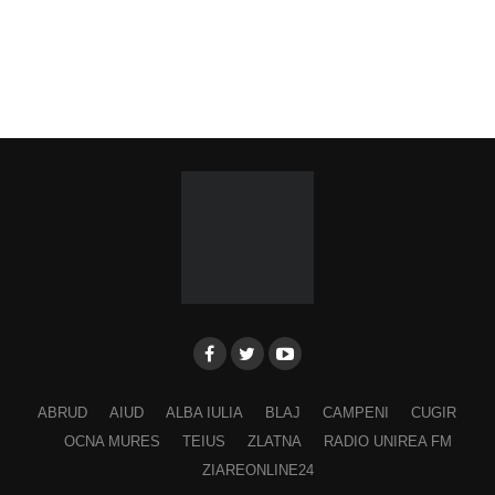
ABRUD
AIUD
ALBA IULIA
BLAJ
CAMPENI
CUGIR
OCNA MURES
TEIUS
ZLATNA
RADIO UNIREA FM
ZIAREONLINE24