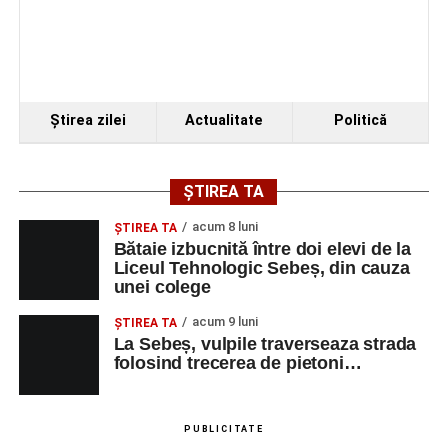
Ştirea zilei
Actualitate
Politică
ȘTIREA TA
acum 8 luni
ŞTIREA TA
Bătaie izbucnită între doi elevi de la
Liceul Tehnologic Sebeș, din cauza
unei colege
acum 9 luni
ŞTIREA TA
La Sebeș, vulpile traverseaza strada
folosind trecerea de pietoni…
PUBLICITATE