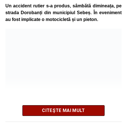
grave și a fost transportată la spital pentru acordarea de
Un accident rutier s-a produs, sâmbătă dimineața, pe
îngrijiri medicale de specialitate.
strada Dorobanți din municipiul Sebeș. În eveniment
au fost implicate o motocicletă și un pieton.
Motociclistul a fost testat cu aparatul etilotest, rezultatul
fiind negativ.
Polițiștii continuă cercetările pentru stabilirea tuturor
împrejurărilor în care s-a produs accidentul, în cadrul unui
dosar penal întocmit pentru săvârșirea infracțiunii de
vătămare corporală din culpă.
Adaugă-ne ca sursă preferată
Urmărește-ne pe Google News
CITEȘTE MAI MULT
Potrivit informațiilor transmise de pompieri, o femeie de 66
Ultimele știri din Sebeș
de ani, din municipiul Sebeș, a fost găsită inconștientă în