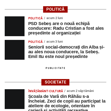
POLITICĂ
acum 2 luni
POLITICĂ
PSD Sebeș are o nouă echipă
conducere: Radu Cristian a fost ales
președinte al organizației
acum 3 luni
POLITICĂ
Seniorii social-democrați din Alba și-
au ales noua conducere, la Sebeș.
Emil Itu este noul președinte
PUBLICITATE
SOCIETATE
acum 2 săptămâni
ÎNVĂȚĂMÂNT-CULTURĂ
Școala de Vară din Răhău s-a
încheiat. Zeci de copii au participat la
ateliere de ecologie, orientare în
carieră și activități recreative