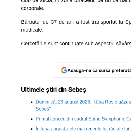
ciob de sticlă, în zona toracelui, pe un bărbat
corporale.
Bărbatul de 37 de ani a fost transportat la Spi
medicale.
Cercetările sunt continuate sub aspectul săvârșiri
Adaugă-ne ca sursă preferat
Ultimele știri din Sebeș
Duminică, 23 august 2026, Râpa Roșie găzduieș
Sebeș”
Primul concert din cadrul String Symphonic 
În luna august, cele mai recente lucrări ale lu