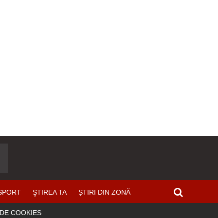
SPORT
ŞTIREA TA
ȘTIRI DIN ZONĂ
 DE COOKIES