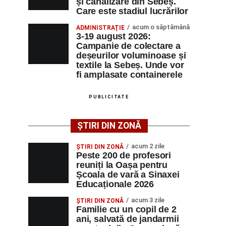
și canalizare din Sebeș.
Care este stadiul lucrărilor
acum o săptămână
ADMINISTRAȚIE
3-19 august 2026:
Campanie de colectare a
deșeurilor voluminoase și
textile la Sebeș. Unde vor
fi amplasate containerele
PUBLICITATE
ȘTIRI DIN ZONĂ
acum 2 zile
ȘTIRI DIN ZONĂ
Peste 200 de profesori
reuniți la Oașa pentru
Școala de vară a Sinaxei
Educaționale 2026
acum 3 zile
ȘTIRI DIN ZONĂ
Familie cu un copil de 2
ani, salvată de jandarmii