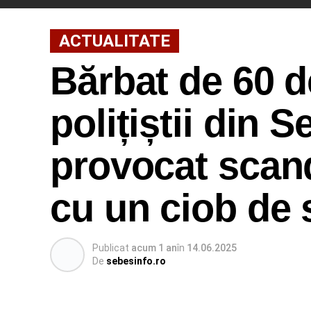
ACTUALITATE
Bărbat de 60 d
polițiștii din 
provocat scanda
cu un ciob de s
Publicat
acum 1 an
în
14.06.2025
De
sebesinfo.ro