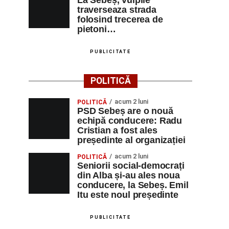
La Sebeș, vulpile
traverseaza strada
folosind trecerea de
pietoni…
PUBLICITATE
POLITICĂ
acum 2 luni
POLITICĂ
PSD Sebeș are o nouă
echipă conducere: Radu
Cristian a fost ales
președinte al organizației
acum 2 luni
POLITICĂ
Seniorii social-democrați
din Alba și-au ales noua
conducere, la Sebeș. Emil
Itu este noul președinte
PUBLICITATE