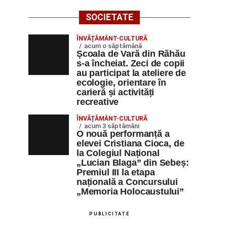
SOCIETATE
ÎNVĂȚĂMÂNT-CULTURĂ
acum o săptămână
Școala de Vară din Răhău
s-a încheiat. Zeci de copii
au participat la ateliere de
ecologie, orientare în
carieră și activități
recreative
ÎNVĂȚĂMÂNT-CULTURĂ
acum 3 săptămâni
O nouă performanță a
elevei Cristiana Cioca, de
la Colegiul Național
„Lucian Blaga” din Sebeș:
Premiul III la etapa
națională a Concursului
„Memoria Holocaustului”
PUBLICITATE