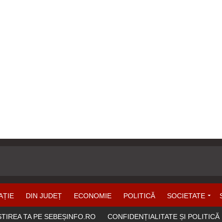
AȚIE
DIN JUDEȚ
ECONOMIE
POLITICĂ
SOCIETATE
ȘTIREA TA PE SEBEȘINFO.RO
CONFIDENȚIALITATE ȘI POLITICĂ