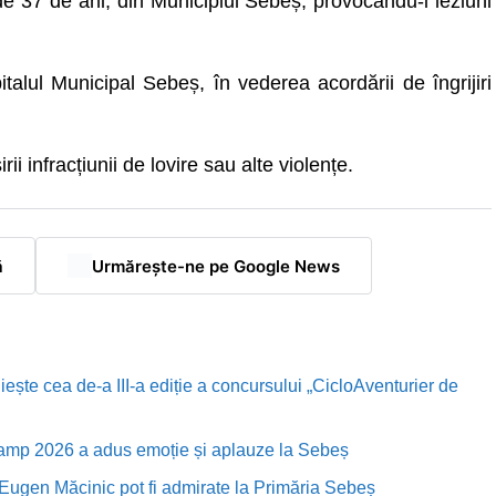
 de 37 de ani, din Municipiul Sebeș, provocându-i leziuni
talul Municipal Sebeș, în vederea acordării de îngrijiri
i infracțiunii de lovire sau alte violențe.
ă
Urmărește-ne pe Google News
te cea de-a III-a ediție a concursului „CicloAventurier de
Camp 2026 a adus emoție și aplauze la Sebeș
i Eugen Măcinic pot fi admirate la Primăria Sebeș