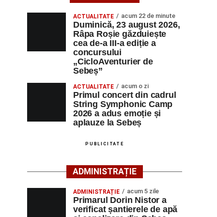
acum 22 de minute
ACTUALITATE
Duminică, 23 august 2026,
Râpa Roșie găzduiește
cea de-a III-a ediție a
concursului
„CicloAventurier de
Sebeș”
acum o zi
ACTUALITATE
Primul concert din cadrul
String Symphonic Camp
2026 a adus emoție și
aplauze la Sebeș
PUBLICITATE
ADMINISTRAȚIE
acum 5 zile
ADMINISTRAȚIE
Primarul Dorin Nistor a
verificat șantierele de apă