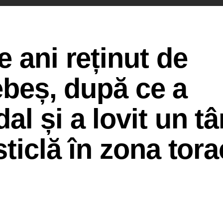
e ani reținut de
Sebeș, după ce a
l și a lovit un tâ
ticlă în zona tora