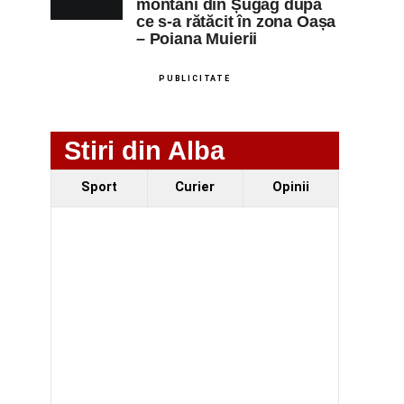
montani din Șugag după
ce s-a rătăcit în zona Oașa
– Poiana Muierii
PUBLICITATE
Stiri din Alba
Sport
Curier
Opinii