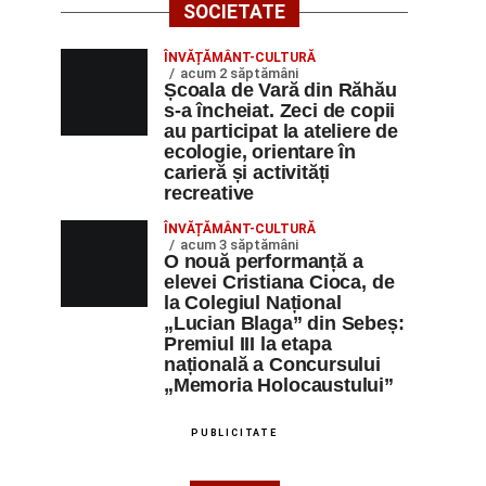
SOCIETATE
ÎNVĂȚĂMÂNT-CULTURĂ
acum 2 săptămâni
Școala de Vară din Răhău
s-a încheiat. Zeci de copii
au participat la ateliere de
ecologie, orientare în
carieră și activități
recreative
ÎNVĂȚĂMÂNT-CULTURĂ
acum 3 săptămâni
O nouă performanță a
elevei Cristiana Cioca, de
la Colegiul Național
„Lucian Blaga” din Sebeș:
Premiul III la etapa
națională a Concursului
„Memoria Holocaustului”
PUBLICITATE