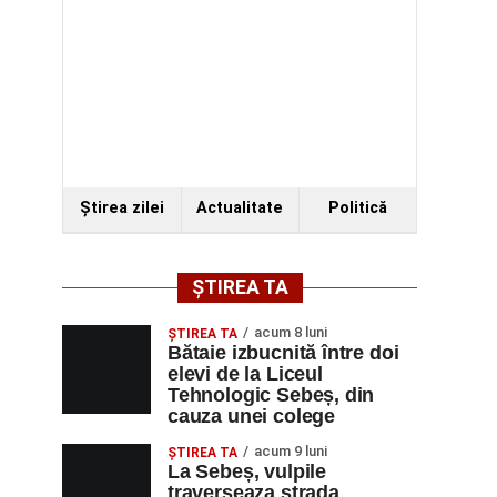
Ştirea zilei
Actualitate
Politică
ȘTIREA TA
acum 8 luni
ŞTIREA TA
Bătaie izbucnită între doi
elevi de la Liceul
Tehnologic Sebeș, din
cauza unei colege
acum 9 luni
ŞTIREA TA
La Sebeș, vulpile
traverseaza strada