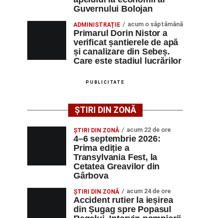
Guvernului Bolojan
acum o săptămână
ADMINISTRAȚIE
Primarul Dorin Nistor a
verificat șantierele de apă
și canalizare din Sebeș.
Care este stadiul lucrărilor
PUBLICITATE
ȘTIRI DIN ZONĂ
acum 22 de ore
ȘTIRI DIN ZONĂ
4–6 septembrie 2026:
Prima ediție a
Transylvania Fest, la
Cetatea Greavilor din
Gârbova
acum 24 de ore
ȘTIRI DIN ZONĂ
Accident rutier la ieșirea
din Șugag spre Popasul