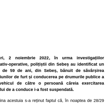
uri, 2 noiembrie 2022, în urma investigațiilor
ativ-operative, polițiștii din Sebeș au identificat un
t de 59 de ani, din Sebeș, bănuit de săvârșirea
țiunilor de furt și conducerea pe drumurile publice a
vehicul de către o persoană căreia exercitarea
lui de a conduce i-a fost suspendată.
cina acestuia s-a reținut faptul că, în noaptea de 28/29