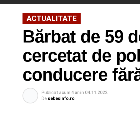
ACTUALITATE
Bărbat de 59 d
cercetat de poli
conducere făr
Publicat
acum 4 ani
în
04.11.2022
De
sebesinfo.ro