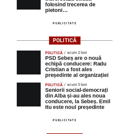
folosind trecerea de
pietoni…
PUBLICITATE
POLITICĂ
acum 2 luni
POLITICĂ
PSD Sebeș are o nouă
echipă conducere: Radu
Cristian a fost ales
președinte al organizației
acum 3 luni
POLITICĂ
Seniorii social-democrați
din Alba și-au ales noua
conducere, la Sebeș. Emil
Itu este noul președinte
PUBLICITATE