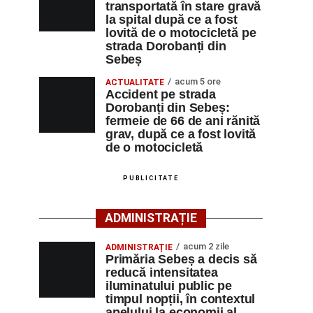
transportată în stare gravă
la spital după ce a fost
lovită de o motocicletă pe
strada Dorobanți din
Sebeș
acum 5 ore
ACTUALITATE
Accident pe strada
Dorobanți din Sebeș:
fermeie de 66 de ani rănită
grav, după ce a fost lovită
de o motocicletă
PUBLICITATE
ADMINISTRAȚIE
acum 2 zile
ADMINISTRAȚIE
Primăria Sebeș a decis să
reducă intensitatea
iluminatului public pe
timpul nopții, în contextul
apelului la economii al