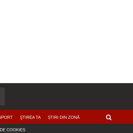
SPORT
ŞTIREA TA
ȘTIRI DIN ZONĂ
 DE COOKIES