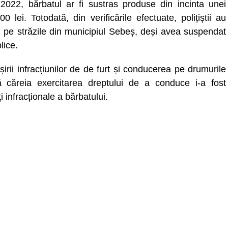
e 2022, bărbatul ar fi sustras produse din incinta unei
 lei. Totodată, din verificările efectuate, polițiștii au
m pe străzile din municipiul Sebeș, deși avea suspendat
lice.
irii infracțiunilor de de furt și conducerea pe drumurile
 căreia exercitarea dreptului de a conduce i-a fost
ți infracționale a bărbatului.