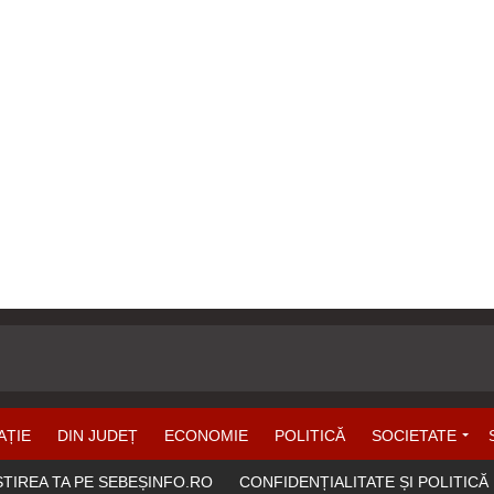
AȚIE
DIN JUDEȚ
ECONOMIE
POLITICĂ
SOCIETATE
ȘTIREA TA PE SEBEȘINFO.RO
CONFIDENȚIALITATE ȘI POLITICĂ