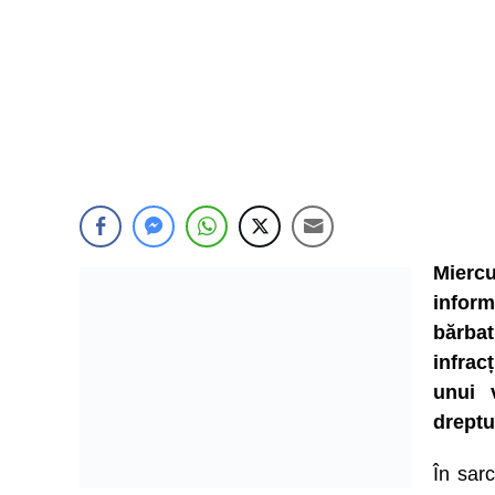
Mierc
inform
bărba
infrac
unui 
dreptu
În sar