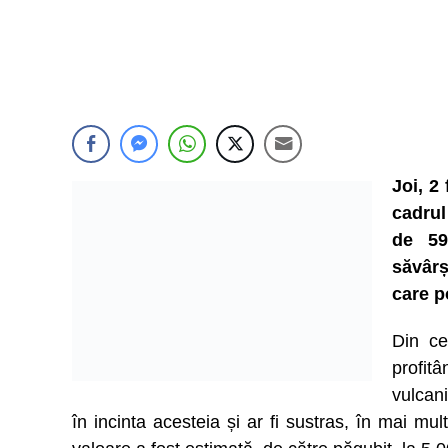
Joi, 2 
cadrul
de 59
săvârș
care po
Din ce
profit
vulcani
în incinta acesteia și ar fi sustras, în mai mu