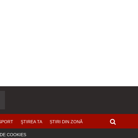
SPORT
ŞTIREA TA
ȘTIRI DIN ZONĂ
 DE COOKIES