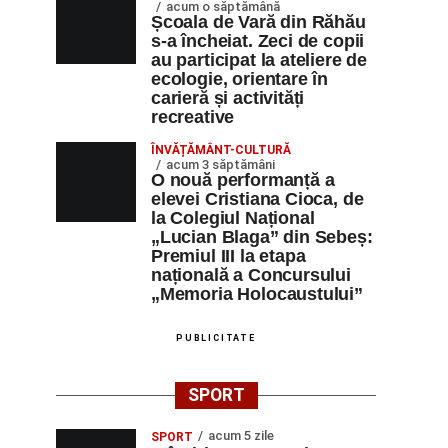
acum o săptămână
Școala de Vară din Răhău
s-a încheiat. Zeci de copii
au participat la ateliere de
ecologie, orientare în
carieră și activități
recreative
ÎNVĂȚĂMÂNT-CULTURĂ
acum 3 săptămâni
O nouă performanță a
elevei Cristiana Cioca, de
la Colegiul Național
„Lucian Blaga” din Sebeș:
Premiul III la etapa
națională a Concursului
„Memoria Holocaustului”
PUBLICITATE
SPORT
acum 5 zile
SPORT