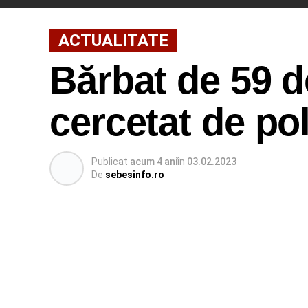
ACTUALITATE
Bărbat de 59 d
cercetat de pol
Publicat
acum 4 ani
în
03.02.2023
De
sebesinfo.ro