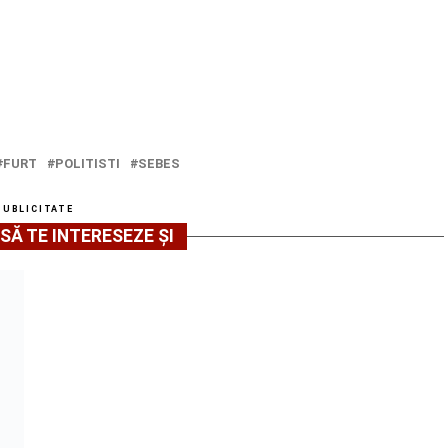
FURT
POLITISTI
SEBES
PUBLICITATE
SĂ TE INTERESEZE ȘI