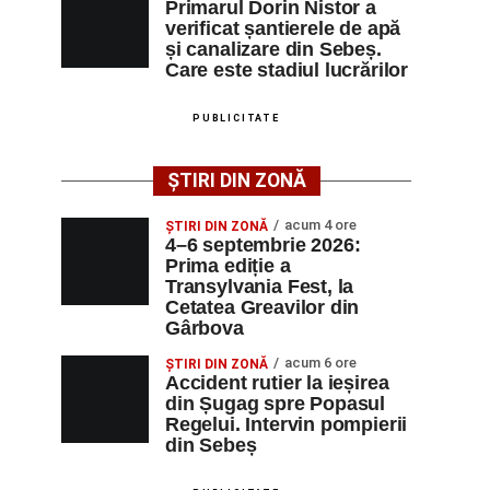
Primarul Dorin Nistor a
verificat șantierele de apă
și canalizare din Sebeș.
Care este stadiul lucrărilor
PUBLICITATE
ȘTIRI DIN ZONĂ
acum 4 ore
ȘTIRI DIN ZONĂ
4–6 septembrie 2026:
Prima ediție a
Transylvania Fest, la
Cetatea Greavilor din
Gârbova
acum 6 ore
ȘTIRI DIN ZONĂ
Accident rutier la ieșirea
din Șugag spre Popasul
Regelui. Intervin pompierii
din Sebeș