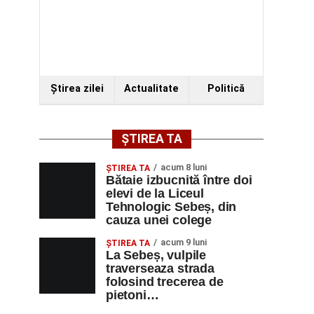
Ştirea zilei
Actualitate
Politică
ȘTIREA TA
acum 8 luni
ŞTIREA TA
Bătaie izbucnită între doi
elevi de la Liceul
Tehnologic Sebeș, din
cauza unei colege
acum 9 luni
ŞTIREA TA
La Sebeș, vulpile
traverseaza strada
folosind trecerea de
pietoni…