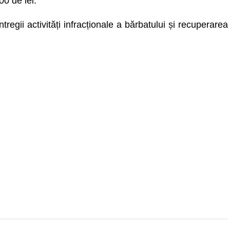
00 de lei.
tregii activități infracționale a bărbatului și recuperarea