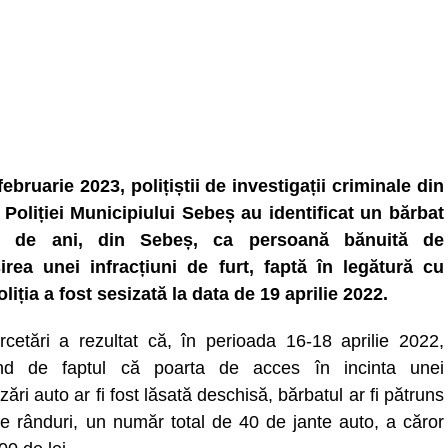
februarie 2023, polițiștii de investigații criminale din
 Poliției Municipiului Sebeș au identificat un bărbat
 de ani, din Sebeș, ca persoană bănuită de
irea unei infracțiuni de furt, faptă în legătură cu
liția a fost sesizată la data de 19 aprilie 2022.
rcetări a rezultat că, în perioada 16-18 aprilie 2022,
ând de faptul că poarta de acces în incinta unei
zări auto ar fi fost lăsată deschisă, bărbatul ar fi pătruns
lte rânduri, un număr total de 40 de jante auto, a căror