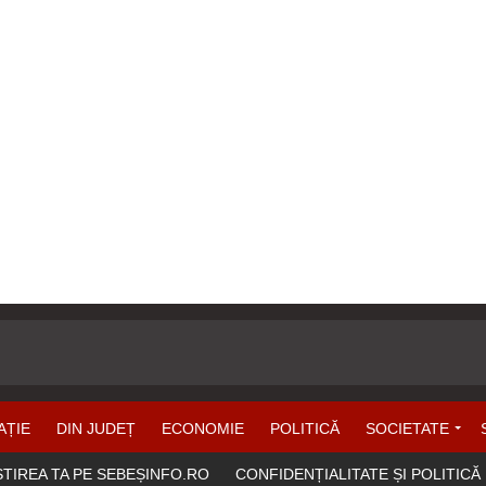
AȚIE
DIN JUDEȚ
ECONOMIE
POLITICĂ
SOCIETATE
ȘTIREA TA PE SEBEȘINFO.RO
CONFIDENȚIALITATE ȘI POLITICĂ