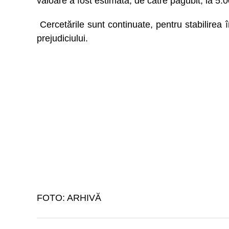
valoare a fost estimată, de către păgubit, la 5.0
Cercetările sunt continuate, pentru stabilirea în
prejudiciului.
FOTO: ARHIVĂ