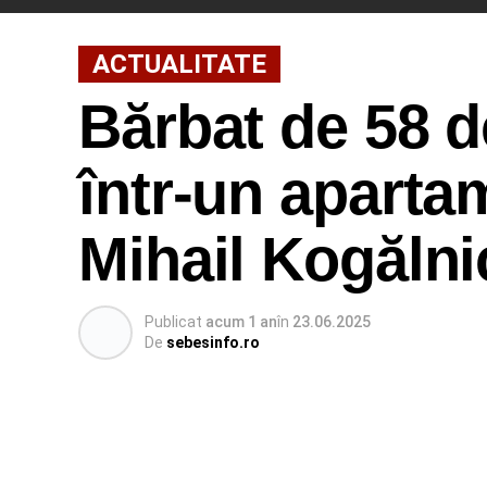
ACTUALITATE
Bărbat de 58 d
într-un aparta
Mihail Kogălni
Publicat
acum 1 an
în
23.06.2025
De
sebesinfo.ro