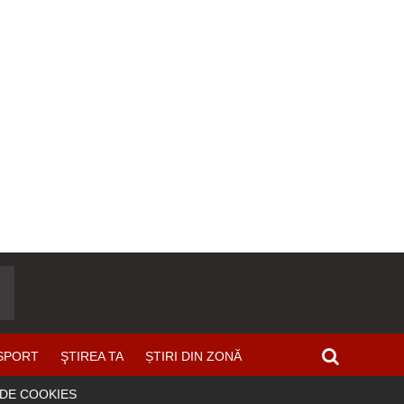
SPORT
ŞTIREA TA
ȘTIRI DIN ZONĂ
 DE COOKIES