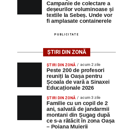
Campanie de colectare a
deșeurilor voluminoase și
textile la Sebeș. Unde vor
fi amplasate containerele
PUBLICITATE
ȘTIRI DIN ZONĂ
acum 2 zile
ȘTIRI DIN ZONĂ
Peste 200 de profesori
reuniți la Oașa pentru
Școala de vară a Sinaxei
Educaționale 2026
acum 3 zile
ȘTIRI DIN ZONĂ
Familie cu un copil de 2
ani, salvată de jandarmii
montani din Șugag după
ce s-a rătăcit în zona Oașa
– Poiana Muierii