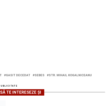
T
GASIT DECEDAT
SEBES
STR. MIHAIL KOGALNICEANU
PUBLICITATE
SĂ TE INTERESEZE ȘI