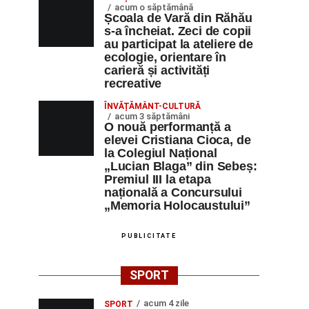
acum o săptămână
Școala de Vară din Răhău
s-a încheiat. Zeci de copii
au participat la ateliere de
ecologie, orientare în
carieră și activități
recreative
ÎNVĂȚĂMÂNT-CULTURĂ
acum 3 săptămâni
O nouă performanță a
elevei Cristiana Cioca, de
la Colegiul Național
„Lucian Blaga” din Sebeș:
Premiul III la etapa
națională a Concursului
„Memoria Holocaustului”
PUBLICITATE
SPORT
acum 4 zile
SPORT