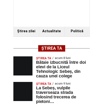
Ştirea zilei
Actualitate
Politică
ȘTIREA TA
acum 8 luni
ŞTIREA TA
Bătaie izbucnită între doi
elevi de la Liceul
Tehnologic Sebeș, din
cauza unei colege
acum 9 luni
ŞTIREA TA
La Sebeș, vulpile
traverseaza strada
folosind trecerea de
pietoni…