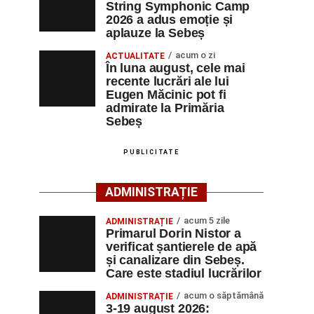
String Symphonic Camp
2026 a adus emoție și
aplauze la Sebeș
acum o zi
ACTUALITATE
În luna august, cele mai
recente lucrări ale lui
Eugen Măcinic pot fi
admirate la Primăria
Sebeș
PUBLICITATE
ADMINISTRAȚIE
acum 5 zile
ADMINISTRAȚIE
Primarul Dorin Nistor a
verificat șantierele de apă
și canalizare din Sebeș.
Care este stadiul lucrărilor
acum o săptămână
ADMINISTRAȚIE
3-19 august 2026: