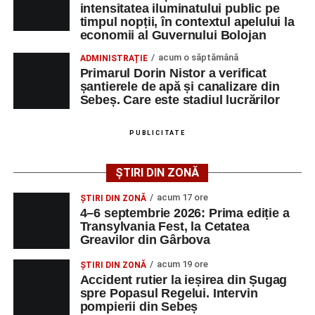
Adaugă-ne ca sursă preferată
intensitatea iluminatului public pe
timpul nopții, în contextul apelului la
economii al Guvernului Bolojan
Urmărește-ne pe Google News
acum o săptămână
ADMINISTRAȚIE
Primarul Dorin Nistor a verificat
Ultimele știri din Sebeș
șantierele de apă și canalizare din
Sebeș. Care este stadiul lucrărilor
Accident pe strada Dorobanți din Sebeș: fermeie
de 66 de ani rănită grav, după ce a fost lovită de o
PUBLICITATE
motocicletă
4–6 septembrie 2026: Prima ediție a Transylvania
ȘTIRI DIN ZONĂ
Fest, la Cetatea Greavilor din Gârbova
acum 17 ore
ȘTIRI DIN ZONĂ
Accident rutier la ieșirea din Șugag spre Popasul
4–6 septembrie 2026: Prima ediție a
Regelui. Intervin pompierii din Sebeș
Transylvania Fest, la Cetatea
Greavilor din Gârbova
acum 19 ore
ȘTIRI DIN ZONĂ
Accident rutier la ieșirea din Șugag
spre Popasul Regelui. Intervin
pompierii din Sebeș