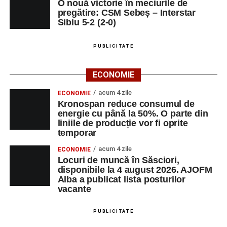
O nouă victorie în meciurile de
pregătire: CSM Sebeș – Interstar
Sibiu 5-2 (2-0)
PUBLICITATE
ECONOMIE
acum 4 zile
ECONOMIE
Kronospan reduce consumul de
energie cu până la 50%. O parte din
liniile de producție vor fi oprite
temporar
acum 4 zile
ECONOMIE
Locuri de muncă în Săsciori,
disponibile la 4 august 2026. AJOFM
Alba a publicat lista posturilor
vacante
PUBLICITATE