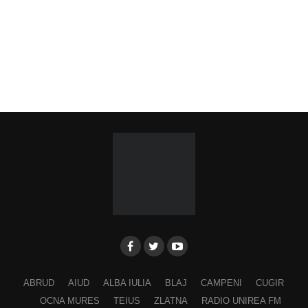
ABRUD
AIUD
ALBA IULIA
BLAJ
CAMPENI
CUGIR
OCNA MURES
TEIUS
ZLATNA
RADIO UNIREA FM