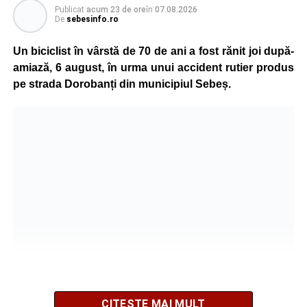
Publicat
acum 23 de ore
în
07.08.2026
Polițiștii s-au deplasat la fața locului pentru efectuarea
De
sebesinfo.ro
cercetărilor și stabilirea împrejurărilor exacte în care s-a
produs accidentul. De asemenea, aceștia acționează
Un biciclist în vârstă de 70 de ani a fost rănit joi după-
pentru fluidizarea traficului rutier în zonă.
amiază, 6 august, în urma unui accident rutier produs
pe strada Dorobanți din municipiul Sebeș.
Cercetările sunt în desfășurare.
Adaugă-ne ca sursă preferată
Urmărește-ne pe Google News
Ultimele știri din Sebeș
Accident pe strada Dorobanți din Sebeș: fermeie
de 66 de ani rănită grav, după ce a fost lovită de o
motocicletă
CITEȘTE MAI MULT