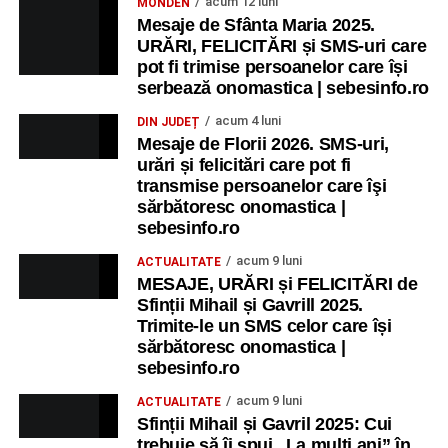
acum 12 luni
MONDEN
Mesaje de Sfânta Maria 2025.
URĂRI, FELICITĂRI și SMS-uri care
pot fi trimise persoanelor care își
serbează onomastica | sebesinfo.ro
acum 4 luni
DIN JUDEȚ
Mesaje de Florii 2026. SMS-uri,
urări și felicitări care pot fi
transmise persoanelor care îşi
sărbătoresc onomastica |
sebesinfo.ro
acum 9 luni
ACTUALITATE
MESAJE, URĂRI și FELICITĂRI de
Sfinții Mihail și Gavrill 2025.
Trimite-le un SMS celor care își
sărbătoresc onomastica |
sebesinfo.ro
acum 9 luni
ACTUALITATE
Sfinții Mihail și Gavril 2025: Cui
trebuie să îi spui „La mulţi ani” în