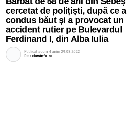
Bărbat de 58 de ani din Sebeș
cercetat de polițiști, după ce a
condus băut și a provocat un
accident rutier pe Bulevardul
Ferdinand I, din Alba Iulia
Publicat
acum 4 ani
în
29.08.2022
De
sebesinfo.ro