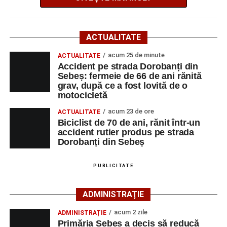
Potrivit informațiilor transmise de polițiști, în jurul orei
4–6 septembrie 2026: Prima ediție a Transylvania
16:28, un șofer de 65 de ani, din comuna Daia Română,
Fest, la Cetatea Greavilor din Gârbova
aflat la volanul unui autoturism, l-ar fi acroșat pe biciclist.
ACTUALITATE
Accident rutier la ieșirea din Șugag spre Popasul
În urma impactului, bărbatul a fost proiectat în două
Regelui. Intervin pompierii din Sebeș
autoturisme parcate regulamentar pe marginea drumului.
acum 25 de minute
ACTUALITATE
Accident pe strada Dorobanți din
Sebeș: fermeie de 66 de ani rănită
Victima a suferit leziuni și a fost transportată la spital
grav, după ce a fost lovită de o
pentru investigații și îngrijiri medicale.
motocicletă
Atât conducătorul auto, cât și biciclistul au fost testați cu
acum 23 de ore
ACTUALITATE
Biciclist de 70 de ani, rănit într-un
aparatul etilotest, rezultatele fiind negative.
accident rutier produs pe strada
Dorobanți din Sebeș
Polițiștii au deschis un dosar penal și continuă cercetările
pentru vătămare corporală din culpă, urmând să
PUBLICITATE
stabilească toate împrejurările în care s-a produs
accidentul.
ADMINISTRAȚIE
acum 2 zile
ADMINISTRAȚIE
Primăria Sebeș a decis să reducă