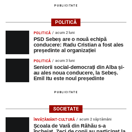
PUBLICITATE
POLITICĂ
acum 2 luni
POLITICĂ
PSD Sebeș are o nouă echipă
conducere: Radu Cristian a fost ales
președinte al organizației
acum 3 luni
POLITICĂ
Seniorii social-democrați din Alba și-
au ales noua conducere, la Sebeș.
Emil Itu este noul președinte
PUBLICITATE
SOCIETATE
acum 2 săptămâni
ÎNVĂȚĂMÂNT-CULTURĂ
Școala de Vară din Răhău s-a
încheiat. Zeci de copii au participat la