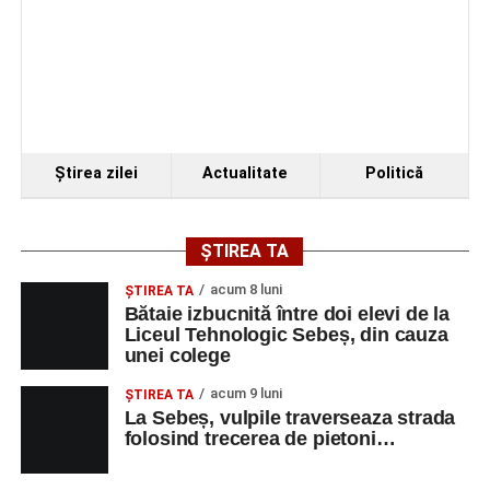
Ştirea zilei
Actualitate
Politică
ȘTIREA TA
acum 8 luni
ŞTIREA TA
Bătaie izbucnită între doi elevi de la
Liceul Tehnologic Sebeș, din cauza
unei colege
acum 9 luni
ŞTIREA TA
La Sebeș, vulpile traverseaza strada
folosind trecerea de pietoni…