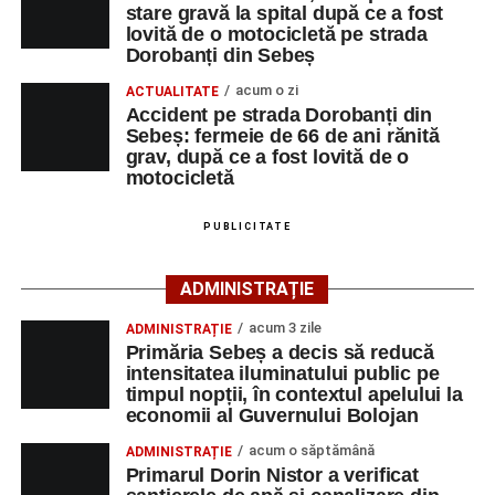
Accident pe strada Dorobanți din Sebeș: fermeie
stare gravă la spital după ce a fost
Sebeș, cu o autospecială de stingere cu apă și spumă și
lovită de o motocicletă pe strada
de 66 de ani rănită grav, după ce a fost lovită de o
un echipaj de Terapie Intensivă Mobilă, pentru acordarea
Dorobanți din Sebeș
motocicletă
primului ajutor medical și asigurarea măsurilor specifice.
acum o zi
ACTUALITATE
4–6 septembrie 2026: Prima ediție a Transylvania
Accident pe strada Dorobanți din
Polițiștii s-au deplasat la fața locului pentru efectuarea
Fest, la Cetatea Greavilor din Gârbova
Sebeș: fermeie de 66 de ani rănită
cercetărilor și stabilirea împrejurărilor exacte în care s-a
grav, după ce a fost lovită de o
produs accidentul. De asemenea, aceștia acționează
motocicletă
pentru fluidizarea traficului rutier în zonă.
PUBLICITATE
ACTUALIZARE:
„Victima, o persoană de sex feminin de
66 ani, va fi transportată la UPU Alba Iulia”
, a mai
ADMINISTRAȚIE
transmis ISU Alba.
acum 3 zile
ADMINISTRAȚIE
Primăria Sebeș a decis să reducă
intensitatea iluminatului public pe
timpul nopții, în contextul apelului la
Adaugă-ne ca sursă preferată
economii al Guvernului Bolojan
acum o săptămână
ADMINISTRAȚIE
Urmărește-ne pe Google News
Primarul Dorin Nistor a verificat