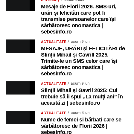
Mesaje de Florii 2026. SMS-uri,
urări și felicitări care pot fi
transmise persoanelor care îşi
sărbătoresc onomastica |
sebesinfo.ro
acum 9 luni
ACTUALITATE
MESAJE, URĂRI și FELICITĂRI de
Sfinții Mihail și Gavrill 2025.
Trimite-le un SMS celor care își
sărbătoresc onomastica |
sebesinfo.ro
acum 9 luni
ACTUALITATE
Sfinții Mihail și Gavril 2025: Cui
trebuie să îi spui „La mulţi ani” în
această zi | sebesinfo.ro
acum 4 luni
ACTUALITATE
Nume de femei și bărbați care se
sărbătoresc de Florii 2026 |
sebesinfo.ro