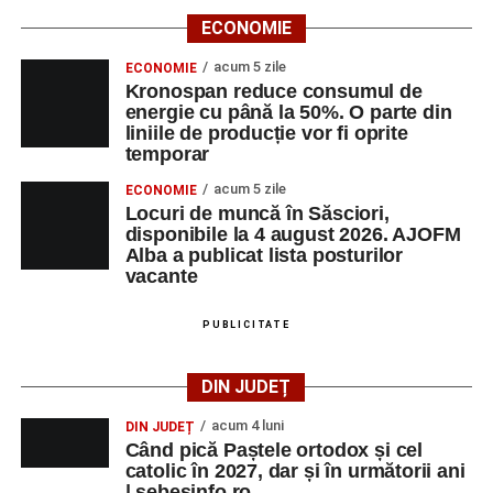
ECONOMIE
acum 5 zile
ECONOMIE
Kronospan reduce consumul de
energie cu până la 50%. O parte din
liniile de producție vor fi oprite
temporar
acum 5 zile
ECONOMIE
Locuri de muncă în Săsciori,
disponibile la 4 august 2026. AJOFM
Alba a publicat lista posturilor
vacante
PUBLICITATE
DIN JUDEȚ
acum 4 luni
DIN JUDEȚ
Când pică Paștele ortodox și cel
catolic în 2027, dar și în următorii ani
| sebesinfo.ro