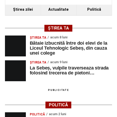
Ştirea zilei
Actualitate
Politică
ȘTIREA TA
acum 8 luni
ŞTIREA TA
Bătaie izbucnită între doi elevi de la
Liceul Tehnologic Sebeș, din cauza
unei colege
acum 9 luni
ŞTIREA TA
La Sebeș, vulpile traverseaza strada
folosind trecerea de pietoni…
PUBLICITATE
POLITICĂ
acum 2 luni
POLITICĂ