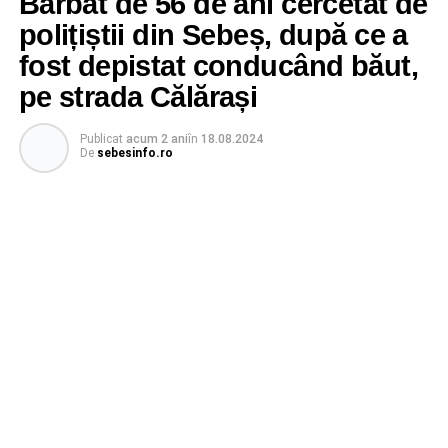
Bărbat de 56 de ani cercetat de
polițiștii din Sebeș, după ce a
fost depistat conducând băut,
pe strada Călărași
Publicat
acum 2 ani
în
18.08.2024
De
sebesinfo.ro