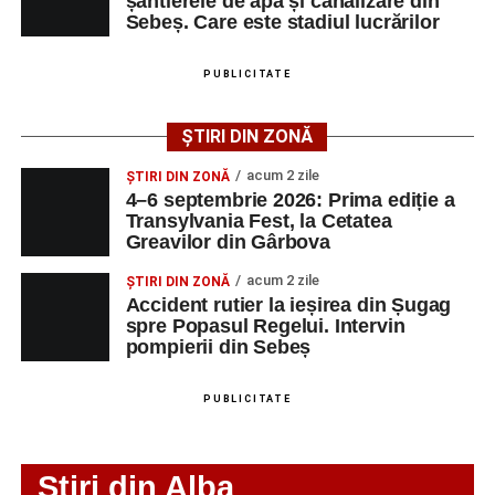
șantierele de apă și canalizare din
Sebeș. Care este stadiul lucrărilor
Ultimele știri din Sebeș
Femeie de 66 de ani, transportată în stare gravă la
PUBLICITATE
spital după ce a fost lovită de o motocicletă pe
strada Dorobanți din Sebeș
ȘTIRI DIN ZONĂ
Accident pe strada Dorobanți din Sebeș: fermeie
acum 2 zile
ȘTIRI DIN ZONĂ
de 66 de ani rănită grav, după ce a fost lovită de o
4–6 septembrie 2026: Prima ediție a
motocicletă
Transylvania Fest, la Cetatea
Greavilor din Gârbova
4–6 septembrie 2026: Prima ediție a Transylvania
Fest, la Cetatea Greavilor din Gârbova
acum 2 zile
ȘTIRI DIN ZONĂ
Accident rutier la ieșirea din Șugag
spre Popasul Regelui. Intervin
pompierii din Sebeș
PUBLICITATE
Stiri din Alba