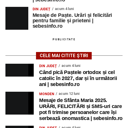
acum 4 luni
DIN JUDEȚ
Mesaje de Paște. Urări și felicitări
pentru familie și prieteni |
sebesinfo.ro
PUBLICITATE
CELE MAI CITITE ȘTIRI
acum 4 luni
DIN JUDEȚ
Când pică Paștele ortodox și cel
catolic în 2027, dar și în următorii
ani | sebesinfo.ro
acum 12 luni
MONDEN
Mesaje de Sfânta Maria 2025.
URĂRI, FELICITĂRI și SMS-uri care
pot fi trimise persoanelor care își
serbează onomastica | sebesinfo.ro
acum 4 luni
DIN JUDEȚ