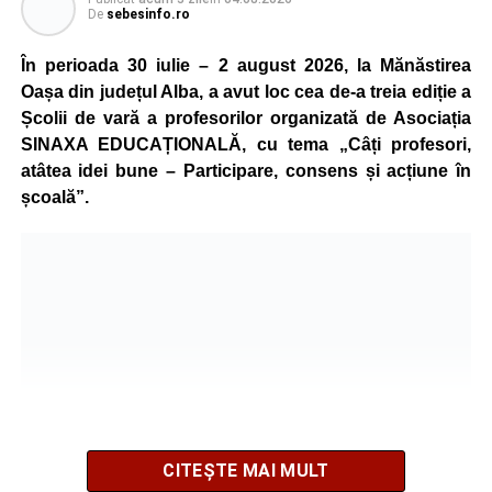
De
sebesinfo.ro
În perioada 30 iulie – 2 august 2026, la Mănăstirea
Oașa din județul Alba, a avut loc cea de-a treia ediție a
Școlii de vară a profesorilor organizată de Asociația
SINAXA EDUCAȚIONALĂ, cu tema „Câți profesori,
atâtea idei bune – Participare, consens și acțiune în
școală”.
CITEȘTE MAI MULT