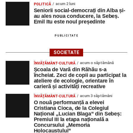
acum 2 luni
POLITICĂ
informatic, mediatic și psihologic.”
(Prof. Boncea Niculina
Seniorii social-democrați din Alba și-
Maria)
au ales noua conducere, la Sebeș.
Emil Itu este noul președinte
„Voi merge acasă cu gândul că educația și nu numai are
la bază doi piloni: OMUL SFINȚEȘTE LOCUL și VORBA
PUBLICITATE
DULCE MULT ADUCE. De la elev până la părinte și mai
apoi în viața noastră, modul de adresare, tonul și gestica
SOCIETATE
sunt vitale.”
(Prof. Ciura Marinela)
acum o săptămână
ÎNVĂȚĂMÂNT-CULTURĂ
Privind spre ediția următoare
Școala de Vară din Răhău s-a
încheiat. Zeci de copii au participat la
În încheierea evenimentului, organizatorii au anunțat tema
ateliere de ecologie, orientare în
carieră și activități recreative
ediției din 2027, dedicată relației dintre caracter, valori și
educație. După trei ediții care au abordat comunicarea
acum 3 săptămâni
ÎNVĂȚĂMÂNT-CULTURĂ
didactică, dinamica diferențelor, participarea și luarea
O nouă performanță a elevei
Cristiana Cioca, de la Colegiul
deciziilor, comunitatea Sinaxa Educațională își propune
Național „Lucian Blaga” din Sebeș:
să revină la întrebările fundamentale despre valorile care
Premiul III la etapa națională a
stau la baza actului educațional și despre rolul
Concursului „Memoria
profesorului în formarea caracterului tinerilor.
Holocaustului”