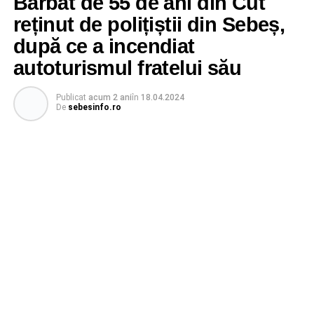
Bărbat de 55 de ani din Cut
reținut de polițiștii din Sebeș,
după ce a incendiat
autoturismul fratelui său
Publicat
acum 2 ani
în
18.04.2024
De
sebesinfo.ro