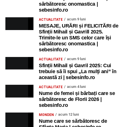
sărbătoresc onomastica |
sebesinfo.ro
acum 9 luni
ACTUALITATE
MESAJE, URĂRI și FELICITĂRI de
Sfinții Mihail și Gavrill 2025.
Trimite-le un SMS celor care își
sărbătoresc onomastica |
sebesinfo.ro
acum 9 luni
ACTUALITATE
Sfinții Mihail și Gavril 2025: Cui
trebuie să îi spui „La mulţi ani” în
această zi | sebesinfo.ro
acum 4 luni
ACTUALITATE
Nume de femei și bărbați care se
sărbătoresc de Florii 2026 |
sebesinfo.ro
acum 12 luni
MONDEN
Nume care se sărbătoresc de