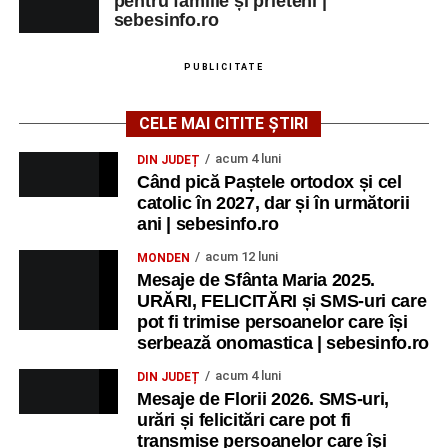
pentru familie și prieteni |
sebesinfo.ro
PUBLICITATE
CELE MAI CITITE ȘTIRI
acum 4 luni
DIN JUDEȚ
Când pică Paștele ortodox și cel
catolic în 2027, dar și în următorii
ani | sebesinfo.ro
acum 12 luni
MONDEN
Mesaje de Sfânta Maria 2025.
URĂRI, FELICITĂRI și SMS-uri care
pot fi trimise persoanelor care își
serbează onomastica | sebesinfo.ro
acum 4 luni
DIN JUDEȚ
Mesaje de Florii 2026. SMS-uri,
urări și felicitări care pot fi
transmise persoanelor care îşi