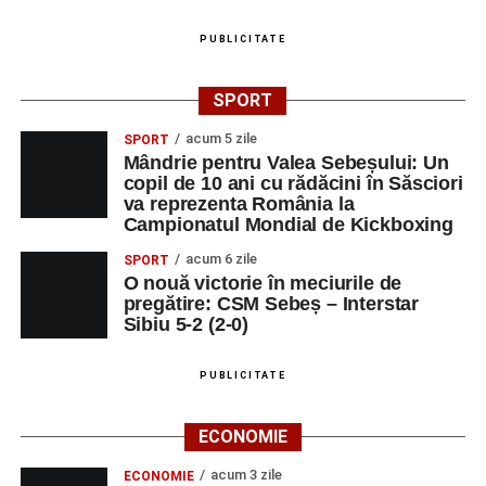
Despre comunitatea Sinaxa Educațională
PUBLICITATE
Asociația
„Sinaxa Educațională”
este o comunitate de
SPORT
profesori, dedicată susținerii unei educații centrate pe
valorile creștin-ortodoxe și pe formarea caracterului
acum 5 zile
SPORT
Mândrie pentru Valea Sebeșului: Un
elevilor. Născută din experiența duhovnicească și
copil de 10 ani cu rădăcini în Săsciori
formativă a Mănăstirii Oașa, Sinaxa își propune să
va reprezenta România la
sprijine profesorii în regăsirea motivației interioare,
Campionatul Mondial de Kickboxing
oferindu-le nu doar instrumente metodice actuale, ci și
acum 6 zile
SPORT
contexte de sprijin reciproc, colaborare și reconectare la
O nouă victorie în meciurile de
vocația pedagogică autentică.
pregătire: CSM Sebeș – Interstar
Sibiu 5-2 (2-0)
PUBLICITATE
Adaugă-ne ca sursă preferată
ECONOMIE
Urmărește-ne pe Google News
acum 3 zile
ECONOMIE