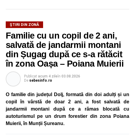
La ediția din acest an au participat peste 200 de cadre
ȘTIRI DIN ZONĂ
didactice din întreaga țară. Printre participanți s-au aflat
Familie cu un copil de 2 ani,
profesori debutanți, profesori cu experiență, inspectori
școlari, directori de școli, consilieri școlari, educatori și
salvată de jandarmii montani
învățători, reprezentând aproape toate disciplinele din
din Șugag după ce s-a rătăcit
sistemul de învățământ.
în zona Oașa – Poiana Muierii
Participare, consens și asumare în școală
Publicat
acum 4 zile
în
03.08.2026
De
sebesinfo.ro
Tema ediției din acest an a pornit de la convingerea că
școala românească dispune de una dintre cele mai
O familie din județul Dolj, formată din doi adulți și un
importante resurse: experiența profesorilor. Provocarea nu
copil în vârstă de doar 2 ani, a fost salvată de
este lipsa ideilor, ci identificarea unor contexte în care
jandarmii montani după ce a rămas blocată cu
acestea să poată fi ascultate, validate și transformate în
autoturismul pe un drum forestier din zona Poiana
proiecte comune.
Muierii, în Munții Șureanu.
Pe parcursul celor patru zile, participanții au analizat