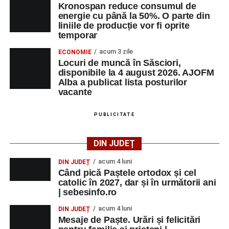
Kronospan reduce consumul de
Ultimele știri din Sebeș
energie cu până la 50%. O parte din
liniile de producție vor fi oprite
Primăria Sebeș a decis să reducă intensitatea
temporar
iluminatului public pe timpul nopții, în contextul
acum 3 zile
ECONOMIE
apelului la economii al Guvernului Bolojan
Locuri de muncă în Săsciori,
disponibile la 4 august 2026. AJOFM
Duminică, 23 august 2026, Râpa Roșie găzduiește
Alba a publicat lista posturilor
cea de-a III-a ediție a concursului „CicloAventurier
vacante
de Sebeș”
PUBLICITATE
Primul concert din cadrul String Symphonic Camp
2026 a adus emoție și aplauze la Sebeș
DIN JUDEȚ
acum 4 luni
DIN JUDEȚ
Când pică Paștele ortodox și cel
catolic în 2027, dar și în următorii ani
| sebesinfo.ro
acum 4 luni
DIN JUDEȚ
Mesaje de Paște. Urări și felicitări