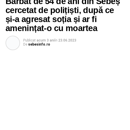
Bărbat de 54 de ani din Sebeș
cercetat de polițiști, după ce
și-a agresat soția și ar fi
amenințat-o cu moartea
Publicat
acum 3 ani
în
23.06.2023
De
sebesinfo.ro