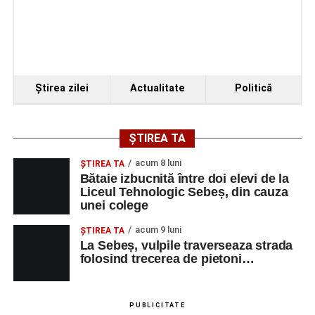
Ştirea zilei
Actualitate
Politică
ȘTIREA TA
acum 8 luni
ŞTIREA TA
Bătaie izbucnită între doi elevi de la
Liceul Tehnologic Sebeș, din cauza
unei colege
acum 9 luni
ŞTIREA TA
La Sebeș, vulpile traverseaza strada
folosind trecerea de pietoni…
PUBLICITATE