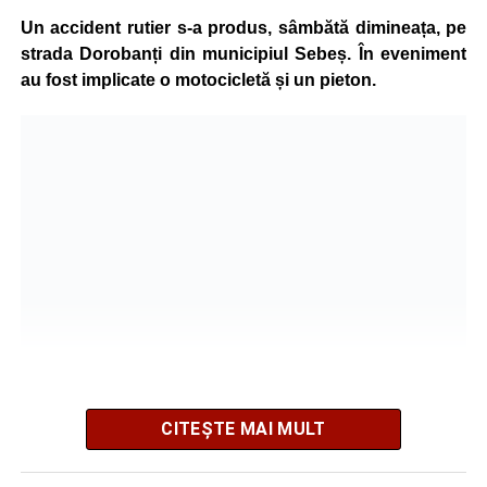
grave și a fost transportată la spital pentru acordarea de
Un accident rutier s-a produs, sâmbătă dimineața, pe
îngrijiri medicale de specialitate.
strada Dorobanți din municipiul Sebeș. În eveniment
au fost implicate o motocicletă și un pieton.
Motociclistul a fost testat cu aparatul etilotest, rezultatul
fiind negativ.
Polițiștii continuă cercetările pentru stabilirea tuturor
împrejurărilor în care s-a produs accidentul, în cadrul unui
dosar penal întocmit pentru săvârșirea infracțiunii de
vătămare corporală din culpă.
Adaugă-ne ca sursă preferată
Urmărește-ne pe Google News
CITEȘTE MAI MULT
Potrivit informațiilor transmise de pompieri, o femeie de 66
Ultimele știri din Sebeș
de ani, din municipiul Sebeș, a fost găsită inconștientă în