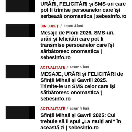
URĂRI, FELICITĂRI și SMS-uri care
pot fi trimise persoanelor care își
serbează onomastica | sebesinfo.ro
acum 4 luni
DIN JUDEȚ
Mesaje de Florii 2026. SMS-uri,
urări și felicitări care pot fi
transmise persoanelor care îşi
sărbătoresc onomastica |
sebesinfo.ro
acum 9 luni
ACTUALITATE
MESAJE, URĂRI și FELICITĂRI de
Sfinții Mihail și Gavrill 2025.
Trimite-le un SMS celor care își
sărbătoresc onomastica |
sebesinfo.ro
acum 9 luni
ACTUALITATE
Sfinții Mihail și Gavril 2025: Cui
trebuie să îi spui „La mulţi ani” în
această zi | sebesinfo.ro