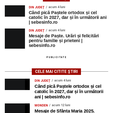
acum 4 luni
DIN JUDEȚ
Când pică Paștele ortodox și cel
catolic în 2027, dar și în următorii ani
| sebesinfo.ro
acum 4 luni
DIN JUDEȚ
Mesaje de Paște. Urări și felicitări
pentru familie și prieteni |
sebesinfo.ro
PUBLICITATE
CELE MAI CITITE ȘTIRI
acum 4 luni
DIN JUDEȚ
Când pică Paștele ortodox și cel
catolic în 2027, dar și în următorii
ani | sebesinfo.ro
acum 12 luni
MONDEN
Mesaje de Sfânta Maria 2025.