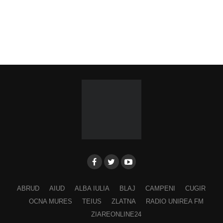
ABRUD
AIUD
ALBA IULIA
BLAJ
CAMPENI
CUGIR
OCNA MURES
TEIUS
ZLATNA
RADIO UNIREA FM
ZIAREONLINE24