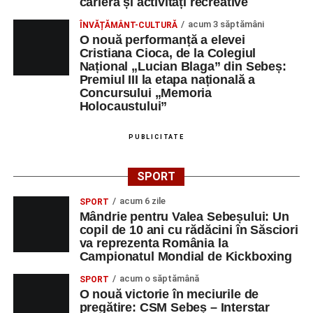
carieră și activități recreative
acum 3 săptămâni
ÎNVĂȚĂMÂNT-CULTURĂ
O nouă performanță a elevei
Cristiana Cioca, de la Colegiul
Național „Lucian Blaga” din Sebeș:
Premiul III la etapa națională a
Concursului „Memoria
Holocaustului”
PUBLICITATE
SPORT
acum 6 zile
SPORT
Mândrie pentru Valea Sebeșului: Un
copil de 10 ani cu rădăcini în Săsciori
va reprezenta România la
Campionatul Mondial de Kickboxing
acum o săptămână
SPORT
O nouă victorie în meciurile de
pregătire: CSM Sebeș – Interstar