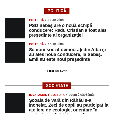
POLITICĂ
acum 2 luni
POLITICĂ
PSD Sebeș are o nouă echipă
conducere: Radu Cristian a fost ales
președinte al organizației
acum 3 luni
POLITICĂ
Seniorii social-democrați din Alba și-
au ales noua conducere, la Sebeș.
Emil Itu este noul președinte
PUBLICITATE
SOCIETATE
acum 2 săptămâni
ÎNVĂȚĂMÂNT-CULTURĂ
Școala de Vară din Răhău s-a
încheiat. Zeci de copii au participat la
ateliere de ecologie, orientare în