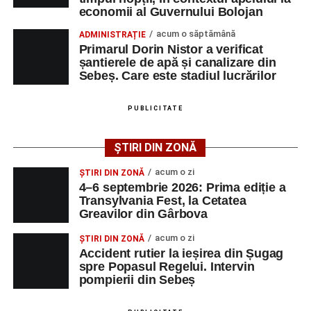
Adaugă-ne ca sursă preferată
economii al Guvernului Bolojan
acum o săptămână
ADMINISTRAȚIE
Urmărește-ne pe Google News
Primarul Dorin Nistor a verificat
șantierele de apă și canalizare din
Sebeș. Care este stadiul lucrărilor
Ultimele știri din Sebeș
Femeie de 66 de ani, transportată în stare gravă la
PUBLICITATE
spital după ce a fost lovită de o motocicletă pe
strada Dorobanți din Sebeș
ȘTIRI DIN ZONĂ
Accident pe strada Dorobanți din Sebeș: fermeie
acum o zi
ȘTIRI DIN ZONĂ
de 66 de ani rănită grav, după ce a fost lovită de o
4–6 septembrie 2026: Prima ediție a
motocicletă
Transylvania Fest, la Cetatea
Greavilor din Gârbova
4–6 septembrie 2026: Prima ediție a Transylvania
Fest, la Cetatea Greavilor din Gârbova
acum o zi
ȘTIRI DIN ZONĂ
Accident rutier la ieșirea din Șugag
spre Popasul Regelui. Intervin
pompierii din Sebeș