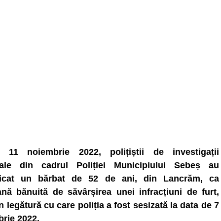
i, 11 noiembrie 2022, polițiștii de investigații
nale din cadrul Poliției Municipiului Sebeș au
ificat un bărbat de 52 de ani, din Lancrăm, ca
nă bănuită de săvârșirea unei infracțiuni de furt,
în legătură cu care poliția a fost sesizată la data de 7
rie 2022.