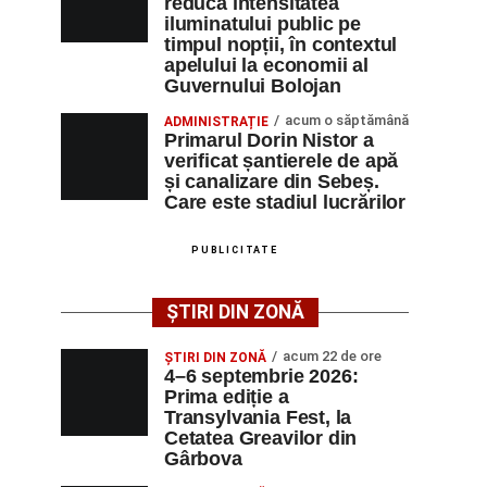
reducă intensitatea
iluminatului public pe
timpul nopții, în contextul
apelului la economii al
Guvernului Bolojan
acum o săptămână
ADMINISTRAȚIE
Primarul Dorin Nistor a
verificat șantierele de apă
și canalizare din Sebeș.
Care este stadiul lucrărilor
PUBLICITATE
ȘTIRI DIN ZONĂ
acum 22 de ore
ȘTIRI DIN ZONĂ
4–6 septembrie 2026:
Prima ediție a
Transylvania Fest, la
Cetatea Greavilor din
Gârbova