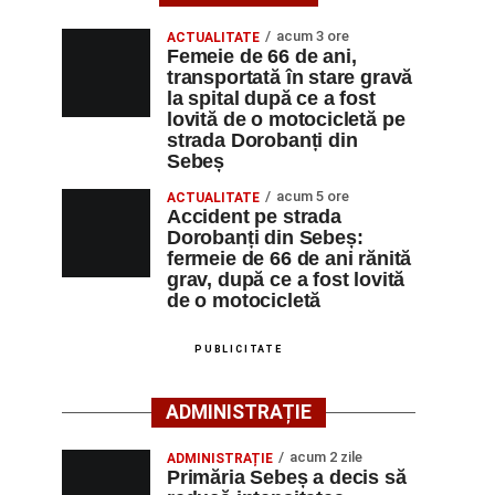
acum 3 ore
ACTUALITATE
Femeie de 66 de ani,
transportată în stare gravă
la spital după ce a fost
lovită de o motocicletă pe
strada Dorobanți din
Sebeș
acum 5 ore
ACTUALITATE
Accident pe strada
Dorobanți din Sebeș:
fermeie de 66 de ani rănită
grav, după ce a fost lovită
de o motocicletă
PUBLICITATE
ADMINISTRAȚIE
acum 2 zile
ADMINISTRAȚIE
Primăria Sebeș a decis să