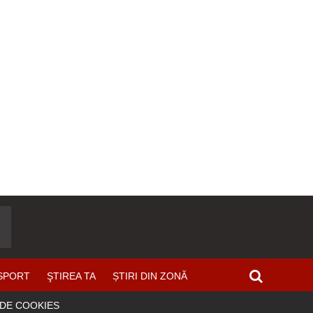
SPORT
ŞTIREA TA
ȘTIRI DIN ZONĂ
 DE COOKIES