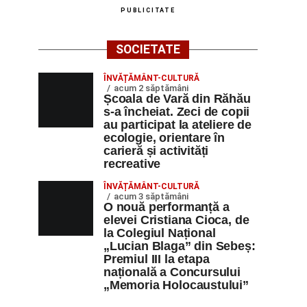
PUBLICITATE
SOCIETATE
ÎNVĂȚĂMÂNT-CULTURĂ
acum 2 săptămâni
Școala de Vară din Răhău
s-a încheiat. Zeci de copii
au participat la ateliere de
ecologie, orientare în
carieră și activități
recreative
ÎNVĂȚĂMÂNT-CULTURĂ
acum 3 săptămâni
O nouă performanță a
elevei Cristiana Cioca, de
la Colegiul Național
„Lucian Blaga” din Sebeș:
Premiul III la etapa
națională a Concursului
„Memoria Holocaustului”