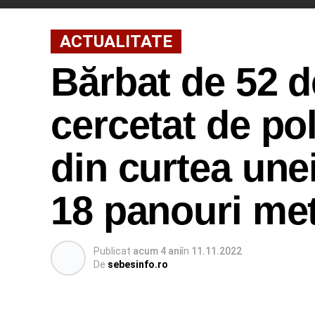
ACTUALITATE
Bărbat de 52 d
cercetat de pol
din curtea une
18 panouri met
Publicat
acum 4 ani
în
11.11.2022
De
sebesinfo.ro