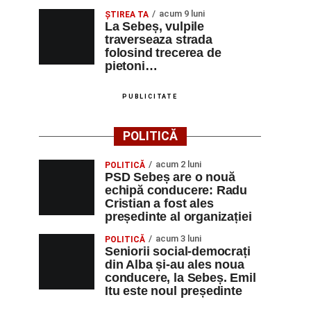
acum 9 luni
ŞTIREA TA
La Sebeș, vulpile
traverseaza strada
folosind trecerea de
pietoni…
PUBLICITATE
POLITICĂ
acum 2 luni
POLITICĂ
PSD Sebeș are o nouă
echipă conducere: Radu
Cristian a fost ales
președinte al organizației
acum 3 luni
POLITICĂ
Seniorii social-democrați
din Alba și-au ales noua
conducere, la Sebeș. Emil
Itu este noul președinte