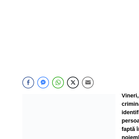
Viner
crimi
ident
persoa
faptă 
noiemb