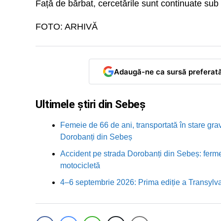
Față de bărbat, cercetările sunt continuate sub as
FOTO: ARHIVĂ
Adaugă-ne ca sursă preferat
Ultimele știri din Sebeș
Femeie de 66 de ani, transportată în stare grav
Dorobanți din Sebeș
Accident pe strada Dorobanți din Sebeș: fermei
motocicletă
4–6 septembrie 2026: Prima ediție a Transylva