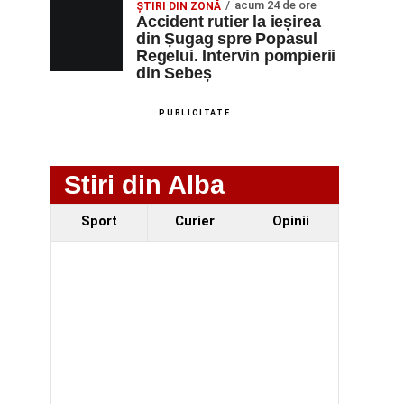
acum 24 de ore
ȘTIRI DIN ZONĂ
Accident rutier la ieșirea
din Șugag spre Popasul
Regelui. Intervin pompierii
din Sebeș
PUBLICITATE
Stiri din Alba
Sport
Curier
Opinii