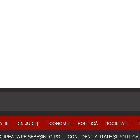
AȚIE
DIN JUDEȚ
ECONOMIE
POLITICĂ
SOCIETATE
ȘTIREA TA PE SEBEȘINFO.RO
CONFIDENȚIALITATE ȘI POLITICĂ