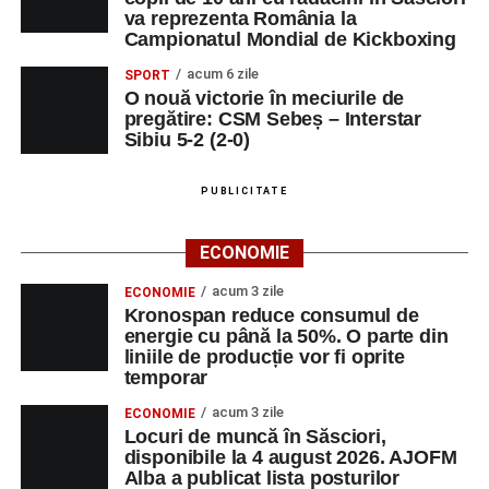
Râpa Roșie
va reprezenta România la
Campionatul Mondial de Kickboxing
Ora 10.00
–
„Cicloaventurier de Sebeș”
– startul oficial
acum 6 zile
SPORT
al competiției MTB pentru copii.
O nouă victorie în meciurile de
pregătire: CSM Sebeș – Interstar
Sibiu 5-2 (2-0)
LUNI, 24 AUGUST 2026
Casa Fanfarei din Petrești
PUBLICITATE
Ora 18.00
– Activități recreative pentru copii, susținute de
ECONOMIE
trupele de teatru
„Gepetto”
și
„Pied Piper”
.
acum 3 zile
ECONOMIE
Kronospan reduce consumul de
Ora 19.00
–
Seară cu tradiții săsești
, cu participarea:
energie cu până la 50%. O parte din
liniile de producție vor fi oprite
Fanfarei din Petrești;
temporar
Trupei de Dansuri Săsești;
acum 3 zile
ECONOMIE
Locuri de muncă în Săsciori,
Alexandrei Pamfilie;
disponibile la 4 august 2026. AJOFM
Alba a publicat lista posturilor
Alfred Dahinten.