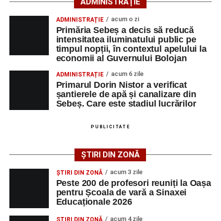
ADMINISTRAȚIE
Festivalul va cuprinde și o seară dedicată tradițiilor
acum o zi
ADMINISTRAȚIE
săsești, precum și un spectacol folcloric organizat în
Primăria Sebeș a decis să reducă
memoria interpretului Felician Fărcașiu.
intensitatea iluminatului public pe
timpul nopții, în contextul apelului la
Printre momentele de atracție se numără spectacolul de
economii al Guvernului Bolojan
vals și tango din Piața Primăriei, dar și concertul de rock
acum 6 zile
ADMINISTRAȚIE
simfonic susținut în Grădina Muzeului Municipal „Ioan
Primarul Dorin Nistor a verificat
Raica”, sub bagheta dirijorului
Remus Grama
, alături de
șantierele de apă și canalizare din
muzicieni români de prestigiu.
Sebeș. Care este stadiul lucrărilor
Și în acest an, pe scenă vor urca atât artiști consacrați, cât
PUBLICITATE
și interpreți originari din Sebeș, care și-au construit
cariere de succes în țară și în străinătate.
ȘTIRI DIN ZONĂ
Festivalul include și o componentă cinematografică
acum 3 zile
ȘTIRI DIN ZONĂ
importantă. Publicul va putea urmări mai multe producții
Peste 200 de profesori reuniți la Oașa
pentru Școala de vară a Sinaxei
realizate cu implicarea producătoarei
Gabi Suciu
,
Educaționale 2026
originară din Sebeș, prezentă de-a lungul timpului la
unele dintre cele mai importante festivaluri europene de
acum 4 zile
ȘTIRI DIN ZONĂ