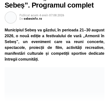
aparatul etilotest, rezultatele fiind negative.
Sebeș”. Programul complet
Polițiștii au deschis un dosar penal și continuă cercetările
Publicat
acum 4 ore
în
07.08.2026
pentru vătămare corporală din culpă, urmând să
De
sebesinfo.ro
stabilească toate împrejurările în care s-a produs
Municipiul Sebeș va găzdui, în perioada 21–30 august
accidentul.
2026, o nouă ediție a festivalului de vară „Armonii în
Sebeș”, un eveniment care va reuni concerte,
spectacole, proiecții de film, activități recreative,
Adaugă-ne ca sursă preferată
manifestări culturale și competiții sportive dedicate
întregii comunități.
Urmărește-ne pe Google News
Ultimele știri din Sebeș
Biciclist de 70 de ani, rănit într-un accident rutier
produs pe strada Dorobanți din Sebeș
Zilele Municipiului Sebeș 2026: zece zile de