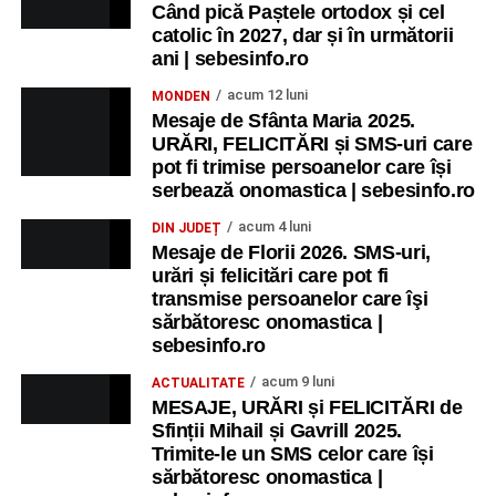
Când pică Paștele ortodox și cel
Copiii în armonia orașului
catolic în 2027, dar și în următorii
ani | sebesinfo.ro
Ora 10.00
– Școala din Răhău: activități recreative pentru
copii.
acum 12 luni
MONDEN
Mesaje de Sfânta Maria 2025.
Ora 11.00
– Curtea Școlii „M. Kogălniceanu”: activități
URĂRI, FELICITĂRI și SMS-uri care
pot fi trimise persoanelor care își
recreative pentru copii.
serbează onomastica | sebesinfo.ro
Ora 17.00
– Grădina Muzeului Municipal „Ioan Raica”
acum 4 luni
DIN JUDEȚ
Sebeș: încheierea Școlii de vară
„Curcubeul Prieteniei”
.
Mesaje de Florii 2026. SMS-uri,
urări și felicitări care pot fi
Ora 18.30
– Aula Primăriei Municipiului Sebeș:
transmise persoanelor care îşi
festivitatea de premiere a șefilor de promoție și a elevilor
sărbătoresc onomastica |
sebesinfo.ro
care au obținut rezultate remarcabile la examenele de
Evaluare Națională și Bacalaureat.
acum 9 luni
ACTUALITATE
MESAJE, URĂRI și FELICITĂRI de
Ora 19.00
– Parcul Tineretului:
Spectacol pentru copii și
Sfinții Mihail și Gavrill 2025.
Spuma Party
.
Trimite-le un SMS celor care își
sărbătoresc onomastica |