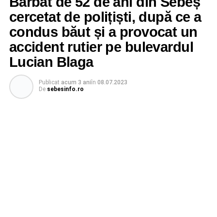
Bărbat de 52 de ani din Sebeș
cercetat de polițiști, după ce a
condus băut și a provocat un
accident rutier pe bulevardul
Lucian Blaga
Publicat
acum 3 ani
în
08.07.2023
De
sebesinfo.ro