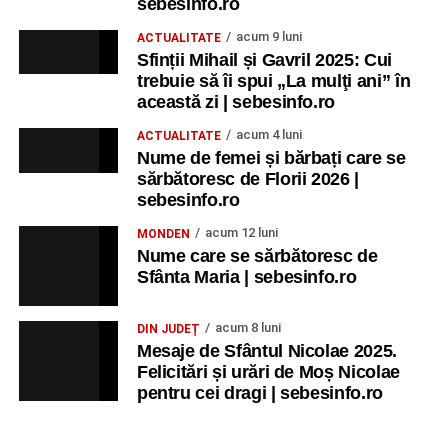
Participă:
sebesinfo.ro
acum 9 luni
ACTUALITATE
Alexandra Pamfilie și Școala de muzică
„DoReMi”
;
Sfinții Mihail și Gavril 2025: Cui
trebuie să îi spui „La mulţi ani” în
Ancuța Stănuș și grupul de folclor;
această zi | sebesinfo.ro
Trupa de Dansuri Săsești.
acum 4 luni
ACTUALITATE
Ora 20.30
– Parcul Tineretului: proiecția filmului pentru
Nume de femei și bărbați care se
sărbătoresc de Florii 2026 |
copii
„Străjerii Deltei”
(România, 2021), film de familie și
sebesinfo.ro
aventură, AG.
acum 12 luni
MONDEN
JOI, 27 AUGUST 2026
Nume care se sărbătoresc de
Sfânta Maria | sebesinfo.ro
Grădina Muzeului Municipal „Ioan
acum 8 luni
DIN JUDEȚ
Raica” Sebeș
Mesaje de Sfântul Nicolae 2025.
Felicitări și urări de Moș Nicolae
Ora 19.00
–
Sărbătoarea Seniorilor
– festivitatea de
pentru cei dragi | sebesinfo.ro
premiere a cuplurilor care aniversează 50 de ani de
căsătorie.