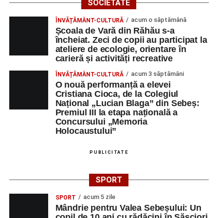
SOCIETATE
Orele 10.00–20.00
– Punct oficial de înscrieri și informații
(Race Office) pentru competiția
„Cicloaventurier de
acum o săptămână
ÎNVĂȚĂMÂNT-CULTURĂ
Sebeș”
.
Școala de Vară din Răhău s-a
încheiat. Zeci de copii au participat la
ateliere de ecologie, orientare în
Râpa Roșie
carieră și activități recreative
Orele 17.00–20.00
– Antrenamente libere pe traseul de
acum 3 săptămâni
ÎNVĂȚĂMÂNT-CULTURĂ
concurs.
O nouă performanță a elevei
Cristiana Cioca, de la Colegiul
Național „Lucian Blaga” din Sebeș:
Centrul Cultural „Lucian Blaga”
Premiul III la etapa națională a
Concursului „Memoria
Sebeș – Sala de spectacole
Holocaustului”
Ora 19.00
– Proiecție cinematografică:
„Unde merg
PUBLICITATE
elefanții”
(România, 2023), black comedy, în regia lui
Gabi Virginia Șarga și Cătălin Rotaru, producător Gabi
Suciu.
SPORT
acum 5 zile
SPORT
DUMINICĂ, 23 AUGUST 2026
Mândrie pentru Valea Sebeșului: Un
copil de 10 ani cu rădăcini în Săsciori