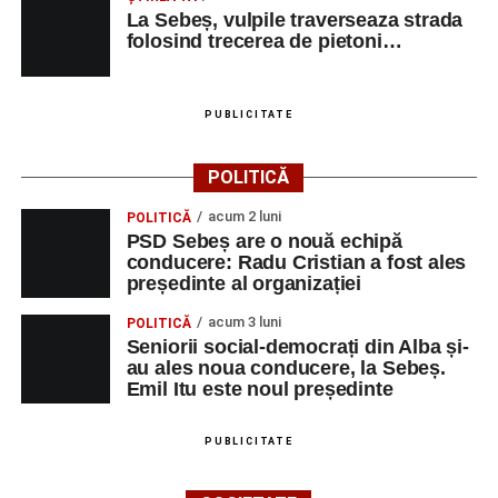
Milena Vădan – vioară
La Sebeș, vulpile traverseaza strada
folosind trecerea de pietoni…
Emanuel Elcean – contrabas
Adrian Lup – violoncel
PUBLICITATE
Dansatori:
Ioana Lascu și Horia Călin Pop
,
Raluca și
Vlad Dordea
.
POLITICĂ
Piața Primăriei
acum 2 luni
POLITICĂ
PSD Sebeș are o nouă echipă
conducere: Radu Cristian a fost ales
Orele 17.00–20.00
– Punct oficial de înscrieri și informații
președinte al organizației
(Race Office) pentru competiția
„Cicloaventurier de
Sebeș”
.
acum 3 luni
POLITICĂ
Seniorii social-democrați din Alba și-
SÂMBĂTĂ, 22 AUGUST 2026
au ales noua conducere, la Sebeș.
Emil Itu este noul președinte
Platoul Centrului Cultural „Lucian
PUBLICITATE
Blaga” Sebeș