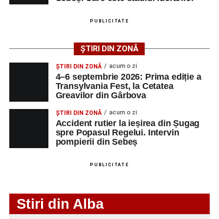
Ultimele știri din Sebeș
Femeie de 66 de ani, transportată în stare gravă la
PUBLICITATE
spital după ce a fost lovită de o motocicletă pe
strada Dorobanți din Sebeș
ȘTIRI DIN ZONĂ
Accident pe strada Dorobanți din Sebeș: fermeie
acum o zi
ȘTIRI DIN ZONĂ
de 66 de ani rănită grav, după ce a fost lovită de o
4–6 septembrie 2026: Prima ediție a
motocicletă
Transylvania Fest, la Cetatea
Greavilor din Gârbova
4–6 septembrie 2026: Prima ediție a Transylvania
Fest, la Cetatea Greavilor din Gârbova
acum o zi
ȘTIRI DIN ZONĂ
Accident rutier la ieșirea din Șugag
spre Popasul Regelui. Intervin
pompierii din Sebeș
PUBLICITATE
Stiri din Alba