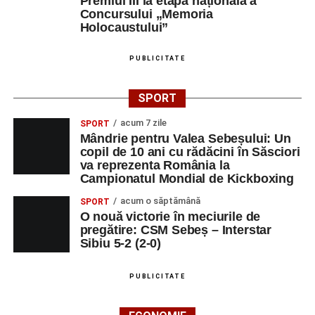
Premiul III la etapa națională a
Concursului „Memoria
Holocaustului”
PUBLICITATE
SPORT
acum 7 zile
SPORT
Mândrie pentru Valea Sebeșului: Un
copil de 10 ani cu rădăcini în Săsciori
va reprezenta România la
Campionatul Mondial de Kickboxing
acum o săptămână
SPORT
O nouă victorie în meciurile de
pregătire: CSM Sebeș – Interstar
Sibiu 5-2 (2-0)
PUBLICITATE