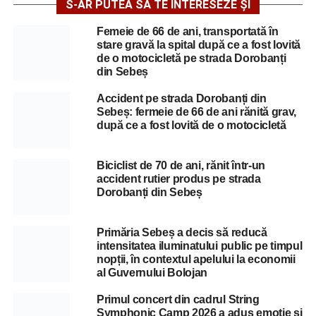
S-AR PUTEA SĂ TE INTERESEZE ȘI
Femeie de 66 de ani, transportată în
stare gravă la spital după ce a fost lovită
de o motocicletă pe strada Dorobanți
din Sebeș
Accident pe strada Dorobanți din
Sebeș: fermeie de 66 de ani rănită grav,
după ce a fost lovită de o motocicletă
Biciclist de 70 de ani, rănit într-un
accident rutier produs pe strada
Dorobanți din Sebeș
Primăria Sebeș a decis să reducă
intensitatea iluminatului public pe timpul
nopții, în contextul apelului la economii
al Guvernului Bolojan
Primul concert din cadrul String
Symphonic Camp 2026 a adus emoție și