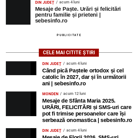
acum 4 luni
DIN JUDEȚ
Mesaje de Paște. Urări și felicitări
pentru familie și prieteni |
sebesinfo.ro
PUBLICITATE
CELE MAI CITITE ȘTIRI
acum 4 luni
DIN JUDEȚ
Când pică Paștele ortodox și cel
catolic în 2027, dar și în următorii
ani | sebesinfo.ro
acum 12 luni
MONDEN
Mesaje de Sfânta Maria 2025.
URĂRI, FELICITĂRI și SMS-uri care
pot fi trimise persoanelor care își
serbează onomastica | sebesinfo.ro
acum 4 luni
DIN JUDEȚ
Mesaje de Florii 2026. SMS-uri,