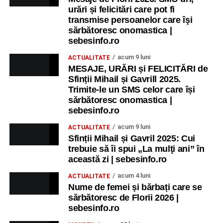
urări și felicitări care pot fi
transmise persoanelor care îşi
sărbătoresc onomastica |
sebesinfo.ro
acum 9 luni
ACTUALITATE
MESAJE, URĂRI și FELICITĂRI de
Sfinții Mihail și Gavrill 2025.
Trimite-le un SMS celor care își
sărbătoresc onomastica |
sebesinfo.ro
acum 9 luni
ACTUALITATE
Sfinții Mihail și Gavril 2025: Cui
trebuie să îi spui „La mulţi ani” în
această zi | sebesinfo.ro
acum 4 luni
ACTUALITATE
Nume de femei și bărbați care se
sărbătoresc de Florii 2026 |
sebesinfo.ro