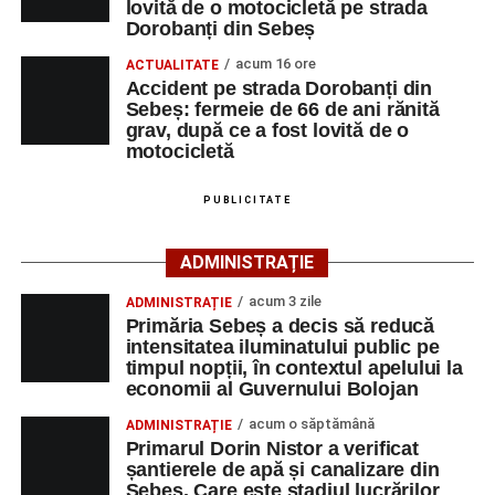
lovită de o motocicletă pe strada
de 66 de ani rănită grav, după ce a fost lovită de o
un echipaj de Terapie Intensivă Mobilă, pentru acordarea
Dorobanți din Sebeș
motocicletă
primului ajutor medical și asigurarea măsurilor specifice.
acum 16 ore
ACTUALITATE
4–6 septembrie 2026: Prima ediție a Transylvania
Accident pe strada Dorobanți din
Polițiștii s-au deplasat la fața locului pentru efectuarea
Fest, la Cetatea Greavilor din Gârbova
Sebeș: fermeie de 66 de ani rănită
cercetărilor și stabilirea împrejurărilor exacte în care s-a
grav, după ce a fost lovită de o
produs accidentul. De asemenea, aceștia acționează
motocicletă
pentru fluidizarea traficului rutier în zonă.
PUBLICITATE
ACTUALIZARE:
„Victima, o persoană de sex feminin de
66 ani, va fi transportată la UPU Alba Iulia”
, a mai
ADMINISTRAȚIE
transmis ISU Alba.
acum 3 zile
ADMINISTRAȚIE
Primăria Sebeș a decis să reducă
intensitatea iluminatului public pe
timpul nopții, în contextul apelului la
Adaugă-ne ca sursă preferată
economii al Guvernului Bolojan
acum o săptămână
ADMINISTRAȚIE
Urmărește-ne pe Google News
Primarul Dorin Nistor a verificat
șantierele de apă și canalizare din
Sebeș. Care este stadiul lucrărilor