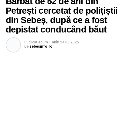
Bărbat de 52 de ani din
Petrești cercetat de polițiștii
din Sebeș, după ce a fost
depistat conducând băut
Publicat
acum 1 an
în
24.03.2025
De
sebesinfo.ro