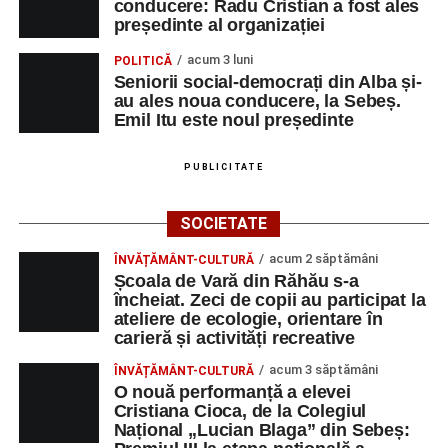
conducere: Radu Cristian a fost ales
președinte al organizației
acum 3 luni
POLITICĂ
Seniorii social-democrați din Alba și-
au ales noua conducere, la Sebeș.
Emil Itu este noul președinte
PUBLICITATE
SOCIETATE
acum 2 săptămâni
ÎNVĂȚĂMÂNT-CULTURĂ
Școala de Vară din Răhău s-a
încheiat. Zeci de copii au participat la
ateliere de ecologie, orientare în
carieră și activități recreative
acum 3 săptămâni
ÎNVĂȚĂMÂNT-CULTURĂ
O nouă performanță a elevei
Cristiana Cioca, de la Colegiul
Național „Lucian Blaga” din Sebeș: