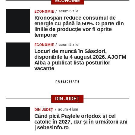
ECONOMIE
acum 5 zile
ECONOMIE
Kronospan reduce consumul de
energie cu până la 50%. O parte din
liniile de producție vor fi oprite
temporar
acum 5 zile
ECONOMIE
Locuri de muncă în Săsciori,
disponibile la 4 august 2026. AJOFM
Alba a publicat lista posturilor
vacante
PUBLICITATE
DIN JUDEȚ
acum 4 luni
DIN JUDEȚ
Când pică Paștele ortodox și cel
catolic în 2027, dar și în următorii ani
| sebesinfo.ro