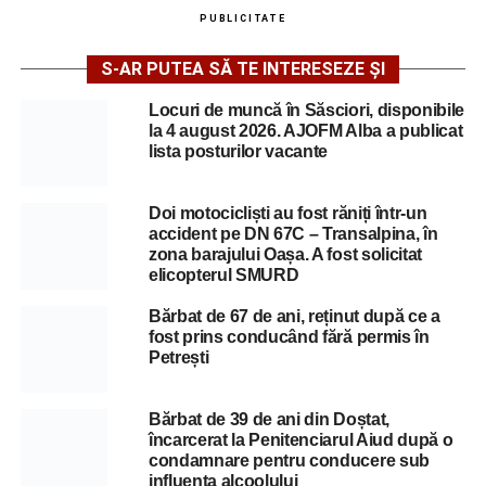
PUBLICITATE
S-AR PUTEA SĂ TE INTERESEZE ȘI
Locuri de muncă în Săsciori, disponibile
la 4 august 2026. AJOFM Alba a publicat
lista posturilor vacante
Doi motocicliști au fost răniți într-un
accident pe DN 67C – Transalpina, în
zona barajului Oașa. A fost solicitat
elicopterul SMURD
Bărbat de 67 de ani, reținut după ce a
fost prins conducând fără permis în
Petrești
Bărbat de 39 de ani din Doștat,
încarcerat la Penitenciarul Aiud după o
condamnare pentru conducere sub
influența alcoolului