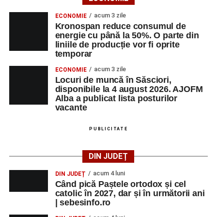
Urmărește-ne pe Google News
acum 3 zile
ECONOMIE
Kronospan reduce consumul de
Ultimele știri din Sebeș
energie cu până la 50%. O parte din
liniile de producție vor fi oprite
Primăria Sebeș a decis să reducă intensitatea
temporar
iluminatului public pe timpul nopții, în contextul
acum 3 zile
ECONOMIE
apelului la economii al Guvernului Bolojan
Locuri de muncă în Săsciori,
disponibile la 4 august 2026. AJOFM
Duminică, 23 august 2026, Râpa Roșie găzduiește
Alba a publicat lista posturilor
cea de-a III-a ediție a concursului „CicloAventurier
vacante
de Sebeș”
PUBLICITATE
Primul concert din cadrul String Symphonic Camp
2026 a adus emoție și aplauze la Sebeș
DIN JUDEȚ
acum 4 luni
DIN JUDEȚ
Când pică Paștele ortodox și cel
catolic în 2027, dar și în următorii ani
| sebesinfo.ro