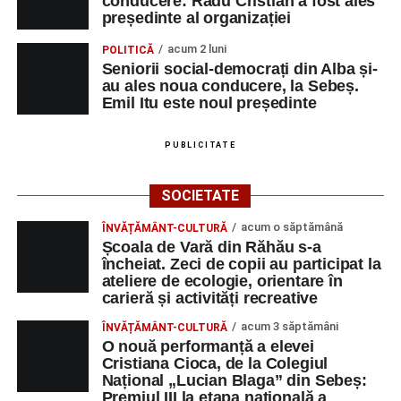
conducere: Radu Cristian a fost ales
„O mare familie, o comunitate pentru trup, minte și suflet,
președinte al organizației
un mod de a lua o gură de aer într-un bombardament
acum 2 luni
POLITICĂ
informatic, mediatic și psihologic.”
(Prof. Boncea Niculina
Seniorii social-democrați din Alba și-
Maria)
au ales noua conducere, la Sebeș.
Emil Itu este noul președinte
„Voi merge acasă cu gândul că educația și nu numai are
la bază doi piloni: OMUL SFINȚEȘTE LOCUL și VORBA
PUBLICITATE
DULCE MULT ADUCE. De la elev până la părinte și mai
apoi în viața noastră, modul de adresare, tonul și gestica
SOCIETATE
sunt vitale.”
(Prof. Ciura Marinela)
acum o săptămână
ÎNVĂȚĂMÂNT-CULTURĂ
Privind spre ediția următoare
Școala de Vară din Răhău s-a
încheiat. Zeci de copii au participat la
În încheierea evenimentului, organizatorii au anunțat tema
ateliere de ecologie, orientare în
carieră și activități recreative
ediției din 2027, dedicată relației dintre caracter, valori și
educație. După trei ediții care au abordat comunicarea
acum 3 săptămâni
ÎNVĂȚĂMÂNT-CULTURĂ
didactică, dinamica diferențelor, participarea și luarea
O nouă performanță a elevei
Cristiana Cioca, de la Colegiul
deciziilor, comunitatea Sinaxa Educațională își propune
Național „Lucian Blaga” din Sebeș:
să revină la întrebările fundamentale despre valorile care
Premiul III la etapa națională a