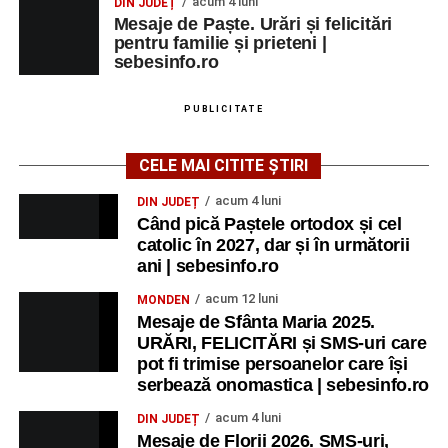
acum 4 luni
DIN JUDEȚ
Mesaje de Paște. Urări și felicitări
pentru familie și prieteni |
sebesinfo.ro
PUBLICITATE
CELE MAI CITITE ȘTIRI
acum 4 luni
DIN JUDEȚ
Când pică Paștele ortodox și cel
catolic în 2027, dar și în următorii
ani | sebesinfo.ro
acum 12 luni
MONDEN
Mesaje de Sfânta Maria 2025.
URĂRI, FELICITĂRI și SMS-uri care
pot fi trimise persoanelor care își
serbează onomastica | sebesinfo.ro
acum 4 luni
DIN JUDEȚ
Mesaje de Florii 2026. SMS-uri,