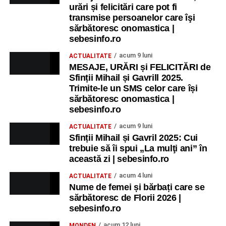
urări și felicitări care pot fi
transmise persoanelor care îşi
sărbătoresc onomastica |
sebesinfo.ro
acum 9 luni
ACTUALITATE
MESAJE, URĂRI și FELICITĂRI de
Sfinții Mihail și Gavrill 2025.
Trimite-le un SMS celor care își
sărbătoresc onomastica |
sebesinfo.ro
acum 9 luni
ACTUALITATE
Sfinții Mihail și Gavril 2025: Cui
trebuie să îi spui „La mulţi ani” în
această zi | sebesinfo.ro
acum 4 luni
ACTUALITATE
Nume de femei și bărbați care se
sărbătoresc de Florii 2026 |
sebesinfo.ro
acum 12 luni
MONDEN