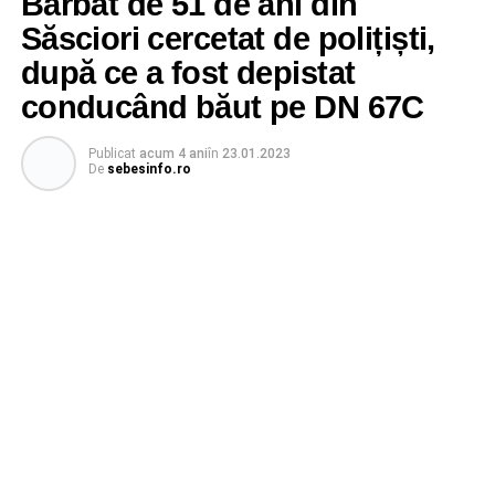
Bărbat de 51 de ani din
Săsciori cercetat de polițiști,
după ce a fost depistat
conducând băut pe DN 67C
Publicat
acum 4 ani
în
23.01.2023
De
sebesinfo.ro