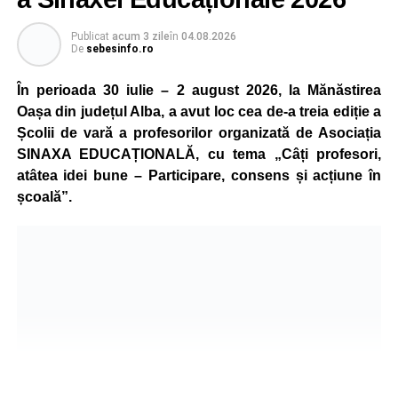
Publicat
acum 3 zile
în
04.08.2026
De
sebesinfo.ro
În perioada 30 iulie – 2 august 2026, la Mănăstirea
Oașa din județul Alba, a avut loc cea de-a treia ediție a
Școlii de vară a profesorilor organizată de Asociația
SINAXA EDUCAȚIONALĂ, cu tema „Câți profesori,
atâtea idei bune – Participare, consens și acțiune în
școală”.