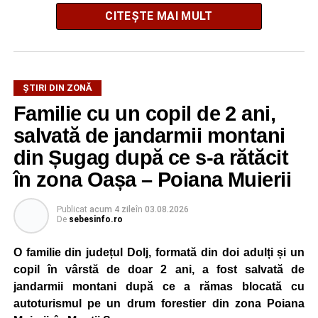
CITEȘTE MAI MULT
La ediția din acest an au participat peste 200 de cadre
ȘTIRI DIN ZONĂ
didactice din întreaga țară. Printre participanți s-au aflat
Familie cu un copil de 2 ani,
profesori debutanți, profesori cu experiență, inspectori
școlari, directori de școli, consilieri școlari, educatori și
salvată de jandarmii montani
învățători, reprezentând aproape toate disciplinele din
din Șugag după ce s-a rătăcit
sistemul de învățământ.
în zona Oașa – Poiana Muierii
Participare, consens și asumare în școală
Publicat
acum 4 zile
în
03.08.2026
De
sebesinfo.ro
Tema ediției din acest an a pornit de la convingerea că
școala românească dispune de una dintre cele mai
O familie din județul Dolj, formată din doi adulți și un
importante resurse: experiența profesorilor. Provocarea nu
copil în vârstă de doar 2 ani, a fost salvată de
este lipsa ideilor, ci identificarea unor contexte în care
jandarmii montani după ce a rămas blocată cu
acestea să poată fi ascultate, validate și transformate în
autoturismul pe un drum forestier din zona Poiana
proiecte comune.