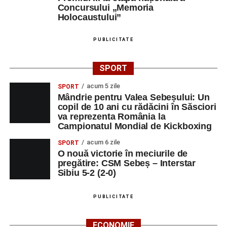
stau la baza actului educațional și despre rolul
Concursului „Memoria
profesorului în formarea caracterului tinerilor.
Holocaustului”
Despre comunitatea Sinaxa Educațională
PUBLICITATE
Asociația
„Sinaxa Educațională”
este o comunitate de
SPORT
profesori, dedicată susținerii unei educații centrate pe
valorile creștin-ortodoxe și pe formarea caracterului
acum 5 zile
SPORT
Mândrie pentru Valea Sebeșului: Un
elevilor. Născută din experiența duhovnicească și
copil de 10 ani cu rădăcini în Săsciori
formativă a Mănăstirii Oașa, Sinaxa își propune să
va reprezenta România la
sprijine profesorii în regăsirea motivației interioare,
Campionatul Mondial de Kickboxing
oferindu-le nu doar instrumente metodice actuale, ci și
acum 6 zile
SPORT
contexte de sprijin reciproc, colaborare și reconectare la
O nouă victorie în meciurile de
vocația pedagogică autentică.
pregătire: CSM Sebeș – Interstar
Sibiu 5-2 (2-0)
PUBLICITATE
Adaugă-ne ca sursă preferată
ECONOMIE