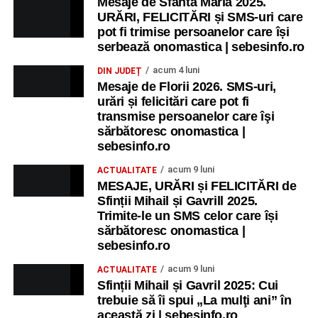
Mesaje de Sfânta Maria 2025.
URĂRI, FELICITĂRI și SMS-uri care
pot fi trimise persoanelor care își
serbează onomastica | sebesinfo.ro
acum 4 luni
DIN JUDEȚ
Mesaje de Florii 2026. SMS-uri,
urări și felicitări care pot fi
transmise persoanelor care îşi
sărbătoresc onomastica |
sebesinfo.ro
acum 9 luni
ACTUALITATE
MESAJE, URĂRI și FELICITĂRI de
Sfinții Mihail și Gavrill 2025.
Trimite-le un SMS celor care își
sărbătoresc onomastica |
sebesinfo.ro
acum 9 luni
ACTUALITATE
Sfinții Mihail și Gavril 2025: Cui
trebuie să îi spui „La mulţi ani” în
această zi | sebesinfo.ro