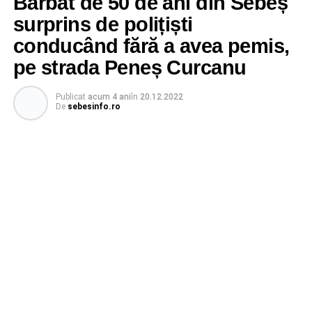
Bărbat de 50 de ani din Sebeș
surprins de polițiști
conducând fără a avea pemis,
pe strada Peneș Curcanu
Publicat
acum 4 ani
în
20.12.2022
De
sebesinfo.ro