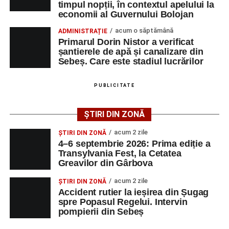
timpul nopții, în contextul apelului la
Adaugă-ne ca sursă preferată
economii al Guvernului Bolojan
acum o săptămână
ADMINISTRAȚIE
Urmărește-ne pe Google News
Primarul Dorin Nistor a verificat
șantierele de apă și canalizare din
Sebeș. Care este stadiul lucrărilor
Ultimele știri din Sebeș
Femeie de 66 de ani, transportată în stare gravă la
PUBLICITATE
spital după ce a fost lovită de o motocicletă pe
strada Dorobanți din Sebeș
ȘTIRI DIN ZONĂ
Accident pe strada Dorobanți din Sebeș: fermeie
acum 2 zile
ȘTIRI DIN ZONĂ
de 66 de ani rănită grav, după ce a fost lovită de o
4–6 septembrie 2026: Prima ediție a
motocicletă
Transylvania Fest, la Cetatea
Greavilor din Gârbova
4–6 septembrie 2026: Prima ediție a Transylvania
Fest, la Cetatea Greavilor din Gârbova
acum 2 zile
ȘTIRI DIN ZONĂ
Accident rutier la ieșirea din Șugag
spre Popasul Regelui. Intervin
pompierii din Sebeș