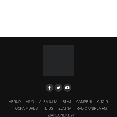
ABRUD
AIUD
ALBA IULIA
BLAJ
CAMPENI
CUGIR
OCNA MURES
TEIUS
ZLATNA
RADIO UNIREA FM
ZIAREONLINE24