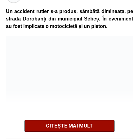
În urma impactului, femeia a suferit leziuni corporale
grave și a fost transportată la spital pentru acordarea de
Un accident rutier s-a produs, sâmbătă dimineața, pe
îngrijiri medicale de specialitate.
strada Dorobanți din municipiul Sebeș. În eveniment
au fost implicate o motocicletă și un pieton.
Motociclistul a fost testat cu aparatul etilotest, rezultatul
fiind negativ.
Polițiștii continuă cercetările pentru stabilirea tuturor
împrejurărilor în care s-a produs accidentul, în cadrul unui
dosar penal întocmit pentru săvârșirea infracțiunii de
vătămare corporală din culpă.
Adaugă-ne ca sursă preferată
Urmărește-ne pe Google News
CITEȘTE MAI MULT
Potrivit informațiilor transmise de pompieri, o femeie de 66
Ultimele știri din Sebeș
de ani, din municipiul Sebeș, a fost găsită inconștientă în