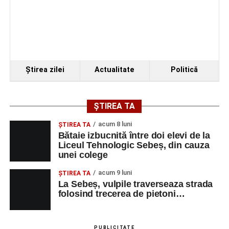
Ştirea zilei
Actualitate
Politică
ȘTIREA TA
acum 8 luni
ŞTIREA TA
Bătaie izbucnită între doi elevi de la
Liceul Tehnologic Sebeș, din cauza
unei colege
acum 9 luni
ŞTIREA TA
La Sebeș, vulpile traverseaza strada
folosind trecerea de pietoni…
PUBLICITATE