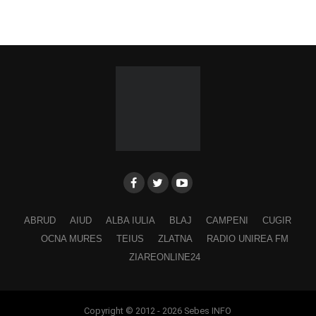
ABRUD
AIUD
ALBA IULIA
BLAJ
CAMPENI
CUGIR
OCNA MURES
TEIUS
ZLATNA
RADIO UNIREA FM
ZIAREONLINE24
Copyright © 2012 - 2026 Sebes INFO