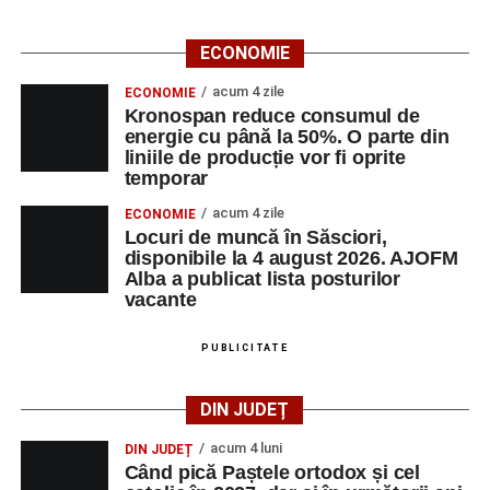
ECONOMIE
acum 4 zile
ECONOMIE
Kronospan reduce consumul de
energie cu până la 50%. O parte din
liniile de producție vor fi oprite
temporar
acum 4 zile
ECONOMIE
Locuri de muncă în Săsciori,
disponibile la 4 august 2026. AJOFM
Alba a publicat lista posturilor
vacante
PUBLICITATE
DIN JUDEȚ
acum 4 luni
DIN JUDEȚ
Când pică Paștele ortodox și cel