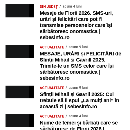
acum 4 luni
DIN JUDEȚ
Mesaje de Florii 2026. SMS-uri,
urări și felicitări care pot fi
transmise persoanelor care îşi
sărbătoresc onomastica |
sebesinfo.ro
acum 9 luni
ACTUALITATE
MESAJE, URĂRI și FELICITĂRI de
Sfinții Mihail și Gavrill 2025.
Trimite-le un SMS celor care își
sărbătoresc onomastica |
sebesinfo.ro
acum 9 luni
ACTUALITATE
Sfinții Mihail și Gavril 2025: Cui
trebuie să îi spui „La mulţi ani” în
această zi | sebesinfo.ro
acum 4 luni
ACTUALITATE
Nume de femei și bărbați care se
sărbătoresc de Florii 2026 |