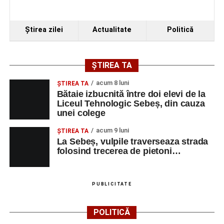
Ştirea zilei
Actualitate
Politică
ȘTIREA TA
acum 8 luni
ŞTIREA TA
Bătaie izbucnită între doi elevi de la
Liceul Tehnologic Sebeș, din cauza
unei colege
acum 9 luni
ŞTIREA TA
La Sebeș, vulpile traverseaza strada
folosind trecerea de pietoni…
PUBLICITATE
POLITICĂ