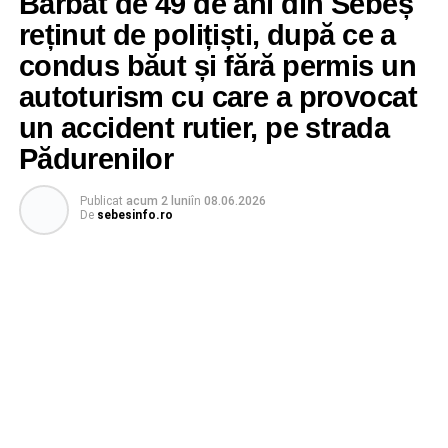
Bărbat de 49 de ani din Sebeș
reținut de polițiști, după ce a
condus băut și fără permis un
autoturism cu care a provocat
un accident rutier, pe strada
Pădurenilor
Publicat
acum 2 luni
în
08.06.2026
De
sebesinfo.ro