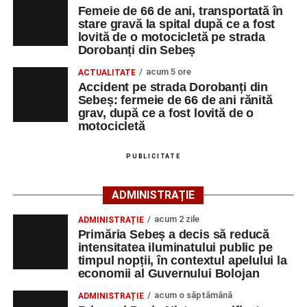
strada Dorobanți din Sebeș
La locul accidentului intervine Detașamentul de Pompieri
Femeie de 66 de ani, transportată în
Accident pe strada Dorobanți din Sebeș: fermeie
stare gravă la spital după ce a fost
Sebeș, cu o autospecială de stingere cu apă și spumă și
lovită de o motocicletă pe strada
de 66 de ani rănită grav, după ce a fost lovită de o
un echipaj de Terapie Intensivă Mobilă, pentru acordarea
Dorobanți din Sebeș
motocicletă
primului ajutor medical și asigurarea măsurilor specifice.
acum 5 ore
ACTUALITATE
4–6 septembrie 2026: Prima ediție a Transylvania
Accident pe strada Dorobanți din
Polițiștii s-au deplasat la fața locului pentru efectuarea
Fest, la Cetatea Greavilor din Gârbova
Sebeș: fermeie de 66 de ani rănită
cercetărilor și stabilirea împrejurărilor exacte în care s-a
grav, după ce a fost lovită de o
produs accidentul. De asemenea, aceștia acționează
motocicletă
pentru fluidizarea traficului rutier în zonă.
PUBLICITATE
ACTUALIZARE:
„Victima, o persoană de sex feminin de
66 ani, va fi transportată la UPU Alba Iulia”
, a mai
ADMINISTRAȚIE
transmis ISU Alba.
acum 2 zile
ADMINISTRAȚIE
Primăria Sebeș a decis să reducă
intensitatea iluminatului public pe
timpul nopții, în contextul apelului la
Adaugă-ne ca sursă preferată
economii al Guvernului Bolojan
acum o săptămână
ADMINISTRAȚIE
Urmărește-ne pe Google News