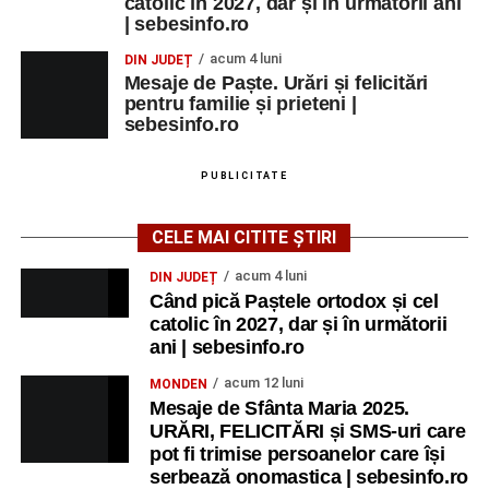
catolic în 2027, dar și în următorii ani
| sebesinfo.ro
acum 4 luni
DIN JUDEȚ
Mesaje de Paște. Urări și felicitări
pentru familie și prieteni |
sebesinfo.ro
PUBLICITATE
CELE MAI CITITE ȘTIRI
acum 4 luni
DIN JUDEȚ
Când pică Paștele ortodox și cel
catolic în 2027, dar și în următorii
ani | sebesinfo.ro
acum 12 luni
MONDEN
Mesaje de Sfânta Maria 2025.
URĂRI, FELICITĂRI și SMS-uri care
pot fi trimise persoanelor care își
serbează onomastica | sebesinfo.ro