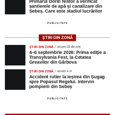
Primarul Dorin Nistor a verificat
șantierele de apă și canalizare din
Sebeș. Care este stadiul lucrărilor
Ultimele știri din Sebeș
Femeie de 66 de ani, transportată în stare gravă la
PUBLICITATE
spital după ce a fost lovită de o motocicletă pe
strada Dorobanți din Sebeș
ȘTIRI DIN ZONĂ
Accident pe strada Dorobanți din Sebeș: fermeie
acum 22 de ore
ȘTIRI DIN ZONĂ
de 66 de ani rănită grav, după ce a fost lovită de o
4–6 septembrie 2026: Prima ediție a
motocicletă
Transylvania Fest, la Cetatea
Greavilor din Gârbova
4–6 septembrie 2026: Prima ediție a Transylvania
Fest, la Cetatea Greavilor din Gârbova
acum o zi
ȘTIRI DIN ZONĂ
Accident rutier la ieșirea din Șugag
spre Popasul Regelui. Intervin
pompierii din Sebeș
PUBLICITATE