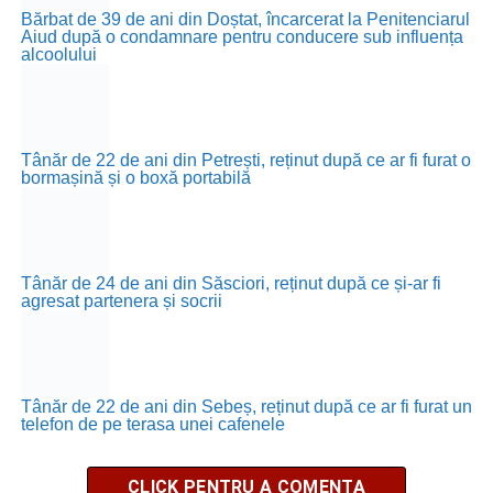
Bărbat de 39 de ani din Doștat, încarcerat la Penitenciarul
Aiud după o condamnare pentru conducere sub influența
alcoolului
Tânăr de 22 de ani din Petrești, reținut după ce ar fi furat o
bormașină și o boxă portabilă
Tânăr de 24 de ani din Săsciori, reținut după ce și-ar fi
agresat partenera și socrii
Tânăr de 22 de ani din Sebeș, reținut după ce ar fi furat un
telefon de pe terasa unei cafenele
CLICK PENTRU A COMENTA