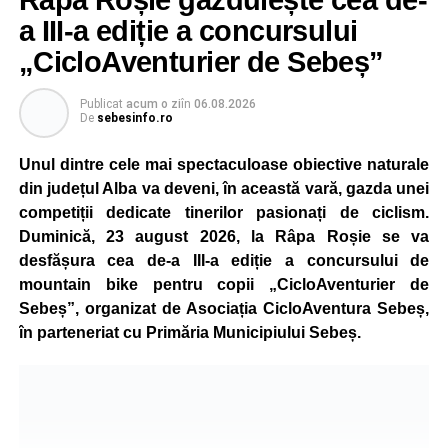
recreative în mai multe zone ale municipiului – Răhău,
a III-a ediție a concursului
cartierul „Mihail Kogălniceanu”, Petrești și Parcul
„CicloAventurier de Sebeș”
Tineretului. Programul include spectacole pentru cei mici,
proiecții de film, petrecerea cu spumă și cea de-a treia
Publicat
acum o zi
în
06.08.2026
ediție a concursului MTB
„Cicloaventurier de Sebeș”
,
De
sebesinfo.ro
care se va desfășura la Râpa Roșie.
Unul dintre cele mai spectaculoase obiective naturale
Publicul adult va avea la dispoziție o serie de evenimente
din județul Alba va deveni, în această vară, gazda unei
culturale, printre care proiecții cinematografice, întâlniri cu
competiții dedicate tinerilor pasionați de ciclism.
artiști locali și salonul literar
„Armonia artelor”
.
Duminică, 23 august 2026, la Râpa Roșie se va
Festivalul va cuprinde și o seară dedicată tradițiilor
desfășura cea de-a III-a ediție a concursului de
săsești, precum și un spectacol folcloric organizat în
mountain bike pentru copii „CicloAventurier de
memoria interpretului Felician Fărcașiu.
Sebeș”, organizat de Asociația CicloAventura Sebeș,
în parteneriat cu Primăria Municipiului Sebeș.
Printre momentele de atracție se numără spectacolul de
vals și tango din Piața Primăriei, dar și concertul de rock
simfonic susținut în Grădina Muzeului Municipal „Ioan
Raica”, sub bagheta dirijorului
Remus Grama
, alături de
muzicieni români de prestigiu.