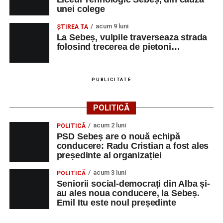
Miercuri, 27 august
unei colege
De la ora 10:00:
activități dedicate copiilor, în
acum 9 luni
ŞTIREA TA
cadrul programului
„Copiii în armonia orașului”
;
La Sebeș, vulpile traverseaza strada
folosind trecerea de pietoni…
Ora 18:30 – Aula Primăriei Sebeș:
festivitatea
de premiere a șefilor de promoție și a elevilor cu
rezultate deosebite la Evaluarea Națională și
PUBLICITATE
Bacalaureat;
Ora 19:30 – Parcul Tineretului:
momente
POLITICĂ
artistice susținute de Școala de Muzică „DoReMi”,
acum 2 luni
POLITICĂ
Cavalerii de Mühlbach și Trupa de Dansuri Săsești
PSD Sebeș are o nouă echipă
Sebeș;
conducere: Radu Cristian a fost ales
președinte al organizației
Ora 20:30 – Parcul Tineretului:
proiecția filmului
de animație
„Buffalo Kids”
(2024).
acum 3 luni
POLITICĂ
Seniorii social-democrați din Alba și-
Joi, 28 august
au ales noua conducere, la Sebeș.
Emil Itu este noul președinte
Ora 10:00 – Aula Primăriei Sebeș:
festivitatea