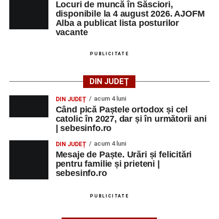
Locuri de muncă în Săsciori,
disponibile la 4 august 2026. AJOFM
Orele 10:00–14:00 – Stadionul Pielarul:
ultimele
Alba a publicat lista posturilor
meciuri din cadrul
Cupei Sebeșului la Fotbal
vacante
Juniori
;
PUBLICITATE
Ora 17:00 – Parcul Zăvoi din Petrești:
spectacolul folcloric
„Tradiții la Petrești”
, cu
participarea unor îndrăgiți interpreți de muzică
DIN JUDEȚ
populară și ansambluri folclorice din județ;
acum 4 luni
DIN JUDEȚ
Orele 16:00–24:00 – Parcul Arini:
parc de
Când pică Paștele ortodox și cel
catolic în 2027, dar și în următorii ani
distracții.
| sebesinfo.ro
acum 4 luni
DIN JUDEȚ
Mesaje de Paște. Urări și felicitări
pentru familie și prieteni |
Adaugă-ne ca sursă preferată
sebesinfo.ro
Urmărește-ne pe Google News
PUBLICITATE