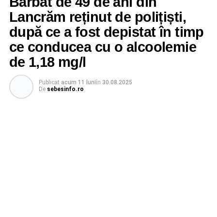
Bărbat de 49 de ani din
Lancrăm reținut de polițiști,
după ce a fost depistat în timp
ce conducea cu o alcoolemie
de 1,18 mg/l
Publicat
acum 11 luni
în
30.08.2025
De
sebesinfo.ro