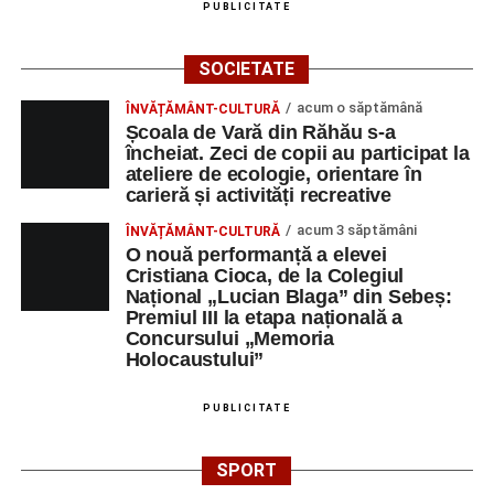
de premiere a medicilor și preoților retrași din
PUBLICITATE
activitate;
Ora 19:00 – Grădina Muzeului Municipal „Ioan
SOCIETATE
Raica”:
Concert extraordinar cu muzică din
acum o săptămână
ÎNVĂȚĂMÂNT-CULTURĂ
filme
, susținut de
Remus Grama and The
Școala de Vară din Răhău s-a
Concert Band
, alcătuit din membri ai Orchestrei
încheiat. Zeci de copii au participat la
ateliere de ecologie, orientare în
Filarmonicii de Stat Târgu Mureș.
carieră și activități recreative
Vineri, 29 august
acum 3 săptămâni
ÎNVĂȚĂMÂNT-CULTURĂ
O nouă performanță a elevei
Ora 11:00 – Aula Primăriei Sebeș:
„Armonia
Cristiana Cioca, de la Colegiul
Național „Lucian Blaga” din Sebeș:
prieteniei”
, întâlnire oficială cu reprezentanții
Premiul III la etapa națională a
orașelor înfrățite;
Concursului „Memoria
Holocaustului”
Ora 19:00 – Grădina Muzeului Municipal:
Sărbătoarea Seniorilor
, cu premierea cuplurilor
PUBLICITATE
care împlinesc 50 de ani de căsătorie, urmată de un
concert susținut de
Gheorghe Gheorghiu
și
Cooperativa 9
;
SPORT