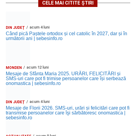
Ultimele știri din Sebeș
CELE MAI CITITE ȘTIRI
Zilele Municipiului Sebeș 2026: zece zile de
spectacole, filme, sport și evenimente culturale, la
acum 4 luni
DIN JUDEȚ
festivalul „Armonii în Sebeș”. Programul complet
Când pică Paștele ortodox și cel catolic în 2027, dar și în
următorii ani | sebesinfo.ro
Primăria Sebeș a decis să reducă intensitatea
iluminatului public pe timpul nopții, în contextul
apelului la economii al Guvernului Bolojan
Duminică, 23 august 2026, Râpa Roșie găzduiește
acum 12 luni
MONDEN
cea de-a III-a ediție a concursului „CicloAventurier
Mesaje de Sfânta Maria 2025. URĂRI, FELICITĂRI și
SMS-uri care pot fi trimise persoanelor care își serbează
de Sebeș”
onomastica | sebesinfo.ro
acum 4 luni
DIN JUDEȚ
Mesaje de Florii 2026. SMS-uri, urări și felicitări care pot fi
transmise persoanelor care îşi sărbătoresc onomastica |
sebesinfo.ro
acum 9 luni