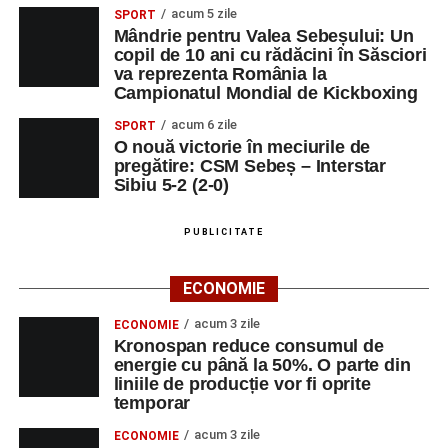
Orele 10:00–19:00 – Stadionul Pielarul:
Cupa
acum 5 zile
SPORT
Sebeșului la Fotbal Juniori
, ediția I (Under 9 și
Mândrie pentru Valea Sebeșului: Un
copil de 10 ani cu rădăcini în Săsciori
Under 11);
va reprezenta România la
Campionatul Mondial de Kickboxing
Orele 16:00–24:00 – Parcul Arini:
parc de
distracții.
acum 6 zile
SPORT
O nouă victorie în meciurile de
Sâmbătă, 30 august
pregătire: CSM Sebeș – Interstar
Sibiu 5-2 (2-0)
Ora 18:00 – Parcul Tineretului:
concerte
susținute de
Nexxt Band
,
Red Ravine
,
Alexandra
PUBLICITATE
Pamfilie și Alfred Dahinten
,
Dublu Click
și
Loutfire
;
ECONOMIE
Orele 10:00–19:00 – Stadionul Pielarul:
Cupa
acum 3 zile
ECONOMIE
Sebeșului la Fotbal Juniori
, ediția I;
Kronospan reduce consumul de
energie cu până la 50%. O parte din
Orele 16:00–24:00 – Parcul Arini:
parc de
liniile de producție vor fi oprite
distracții.
temporar
Duminică, 31 august
acum 3 zile
ECONOMIE