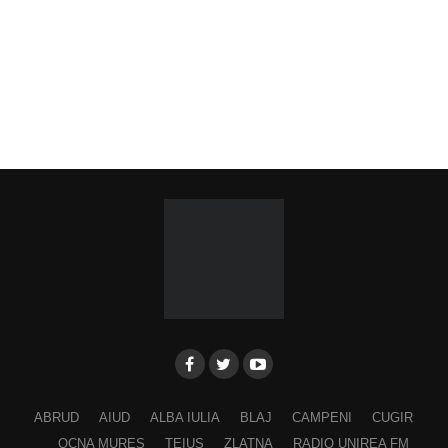
ABRUD
AIUD
ALBA IULIA
BLAJ
CAMPENI
CUGIR
OCNA MURES
TEIUS
ZLATNA
RADIO UNIREA FM