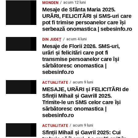
acum 12 luni
MONDEN
Mesaje de Sfânta Maria 2025.
URĂRI, FELICITĂRI și SMS-uri care
pot fi trimise persoanelor care își
serbează onomastica | sebesinfo.ro
acum 4 luni
DIN JUDEȚ
Mesaje de Florii 2026. SMS-uri,
urări și felicitări care pot fi
transmise persoanelor care îşi
sărbătoresc onomastica |
sebesinfo.ro
acum 9 luni
ACTUALITATE
MESAJE, URĂRI și FELICITĂRI de
Sfinții Mihail și Gavrill 2025.
Trimite-le un SMS celor care își
sărbătoresc onomastica |
sebesinfo.ro
acum 9 luni
ACTUALITATE
Sfinții Mihail și Gavril 2025: Cui