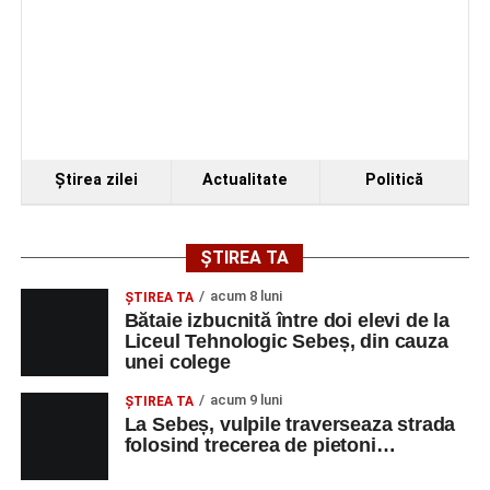
Ştirea zilei
Actualitate
Politică
ȘTIREA TA
acum 8 luni
ŞTIREA TA
Bătaie izbucnită între doi elevi de la
Liceul Tehnologic Sebeș, din cauza
unei colege
acum 9 luni
ŞTIREA TA
La Sebeș, vulpile traverseaza strada
folosind trecerea de pietoni…