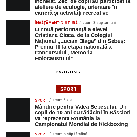
încheiat. Zeci de copii au participat la
ateliere de ecologie, orientare în
carieră și activități recreative
acum 3 săptămâni
ÎNVĂȚĂMÂNT-CULTURĂ
O nouă performanță a elevei
Cristiana Cioca, de la Colegiul
Național „Lucian Blaga” din Sebeș:
Premiul III la etapa națională a
Concursului „Memoria
Holocaustului”
PUBLICITATE
SPORT
acum 6 zile
SPORT
Mândrie pentru Valea Sebeșului: Un
copil de 10 ani cu rădăcini în Săsciori
va reprezenta România la
Campionatul Mondial de Kickboxing
acum o săptămână
SPORT