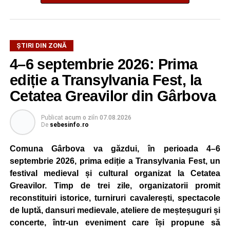
ȘTIRI DIN ZONĂ
4–6 septembrie 2026: Prima
ediție a Transylvania Fest, la
Cetatea Greavilor din Gârbova
Publicat
acum o zi
în
07.08.2026
De
sebesinfo.ro
Comuna Gârbova va găzdui, în perioada 4–6
septembrie 2026, prima ediție a Transylvania Fest, un
festival medieval și cultural organizat la Cetatea
Greavilor. Timp de trei zile, organizatorii promit
reconstituiri istorice, turniruri cavalerești, spectacole
de luptă, dansuri medievale, ateliere de meșteșuguri și
concerte, într-un eveniment care își propune să