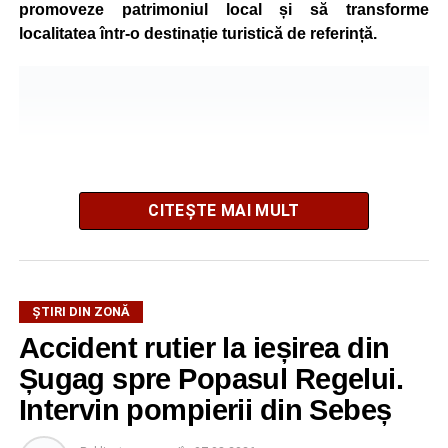
promoveze patrimoniul local și să transforme
localitatea într-o destinație turistică de referință.
CITEȘTE MAI MULT
ȘTIRI DIN ZONĂ
Festivalul este organizat de
Asociația AGORA – Născuți
Accident rutier la ieșirea din
Liberi
, în parteneriat cu
Primăria Comunei Gârbova
și
Șugag spre Popasul Regelui.
Ordinul Cetății Mühlbach
, iar accesul publicului va fi
gratuit pe întreaga durată a manifestării.
Intervin pompierii din Sebeș
Cetatea Greavilor și zona centrală a comunei vor fi