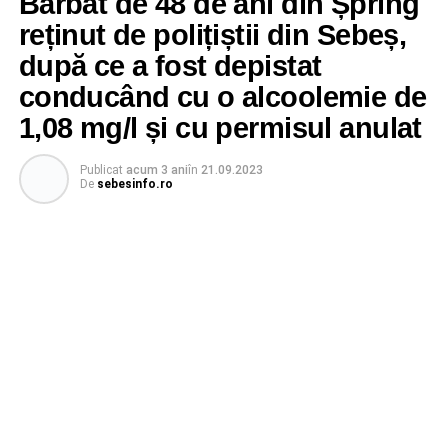
Bărbat de 48 de ani din Șpring
reținut de polițiștii din Sebeș,
după ce a fost depistat
conducând cu o alcoolemie de
1,08 mg/l și cu permisul anulat
Publicat
acum 3 ani
în
21.09.2023
De
sebesinfo.ro