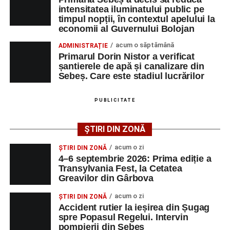
spital după ce a fost lovită de o motocicletă pe
dezvoltare pentru prezent”
, a declarat Alexandru Radu,
intensitatea iluminatului public pe
strada Dorobanți din Sebeș
timpul nopții, în contextul apelului la
președintele Asociației AGORA – Născuți Liberi.
economii al Guvernului Bolojan
Accident pe strada Dorobanți din Sebeș: fermeie
Transylvania Fest va avea loc în perioada
4–6
acum o săptămână
ADMINISTRAȚIE
de 66 de ani rănită grav, după ce a fost lovită de o
septembrie 2026
, la
Cetatea Greavilor din Gârbova
.
Primarul Dorin Nistor a verificat
motocicletă
șantierele de apă și canalizare din
Intrarea este liberă pe întreaga durată a evenimentului.
Sebeș. Care este stadiul lucrărilor
4–6 septembrie 2026: Prima ediție a Transylvania
Fest, la Cetatea Greavilor din Gârbova
PUBLICITATE
Adaugă-ne ca sursă preferată
ȘTIRI DIN ZONĂ
Urmărește-ne pe Google News
acum o zi
ȘTIRI DIN ZONĂ
4–6 septembrie 2026: Prima ediție a
Transylvania Fest, la Cetatea
Ultimele știri din Sebeș
Greavilor din Gârbova
Femeie de 66 de ani, transportată în stare gravă la
acum o zi
ȘTIRI DIN ZONĂ
spital după ce a fost lovită de o motocicletă pe
Accident rutier la ieșirea din Șugag
spre Popasul Regelui. Intervin
strada Dorobanți din Sebeș
pompierii din Sebeș