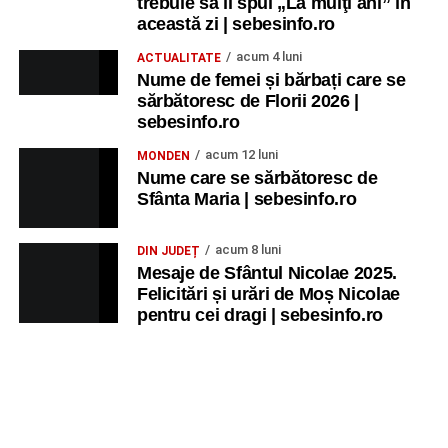
trebuie să îi spui „La mulţi ani” în
această zi | sebesinfo.ro
acum 4 luni
ACTUALITATE
Nume de femei și bărbați care se
sărbătoresc de Florii 2026 |
sebesinfo.ro
acum 12 luni
MONDEN
Nume care se sărbătoresc de
Sfânta Maria | sebesinfo.ro
acum 8 luni
DIN JUDEȚ
Mesaje de Sfântul Nicolae 2025.
Felicitări și urări de Moș Nicolae
pentru cei dragi | sebesinfo.ro