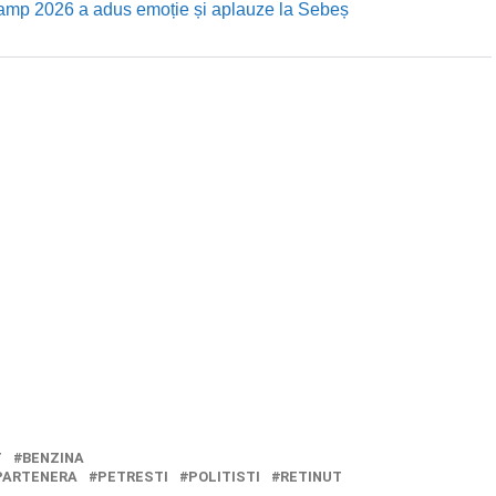
Camp 2026 a adus emoție și aplauze la Sebeș
T
BENZINA
PARTENERA
PETRESTI
POLITISTI
RETINUT