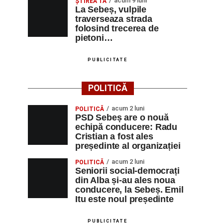
acum 9 luni
ŞTIREA TA
La Sebeș, vulpile
traverseaza strada
folosind trecerea de
pietoni…
PUBLICITATE
POLITICĂ
acum 2 luni
POLITICĂ
PSD Sebeș are o nouă
echipă conducere: Radu
Cristian a fost ales
președinte al organizației
acum 2 luni
POLITICĂ
Seniorii social-democrați
din Alba și-au ales noua
conducere, la Sebeș. Emil
Itu este noul președinte
PUBLICITATE