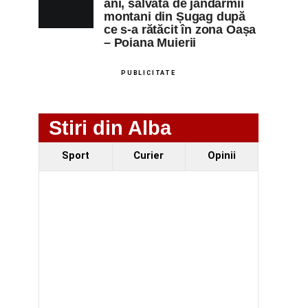
ani, salvată de jandarmii
montani din Șugag după
ce s-a rătăcit în zona Oașa
– Poiana Muierii
PUBLICITATE
Stiri din Alba
Sport
Curier
Opinii