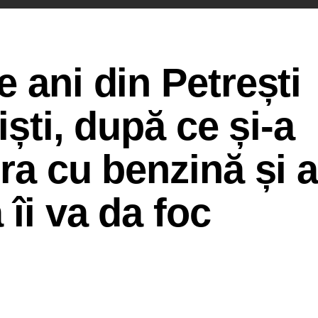
 ani din Petrești
iști, după ce și-a
ra cu benzină și 
îi va da foc