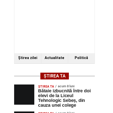
Ştirea zilei
Actualitate
Politică
ȘTIREA TA
acum 8 luni
ŞTIREA TA
Bătaie izbucnită între doi
elevi de la Liceul
Tehnologic Sebeș, din
cauza unei colege