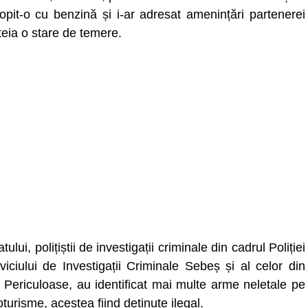
tropit-o cu benzină și i-ar adresat amenințări partenerei
teia o stare de temere.
ului, polițiștii de investigații criminale din cadrul Poliției
rviciului de Investigații Criminale Sebeș și al celor din
e Periculoase, au identificat mai multe arme neletale pe
toturisme, acestea fiind deținute ilegal.