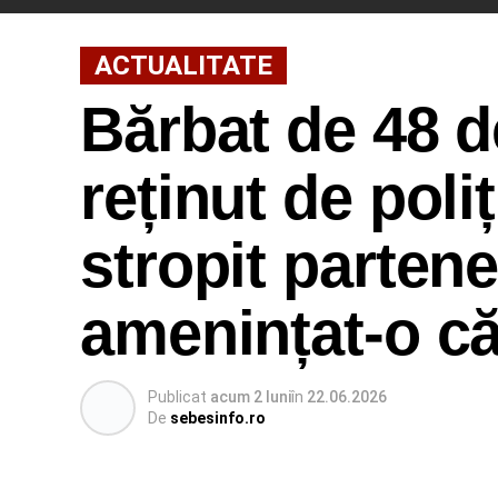
ACTUALITATE
Bărbat de 48 de
reținut de poliț
stropit partene
amenințat-o că 
Publicat
acum 2 luni
în
22.06.2026
De
sebesinfo.ro