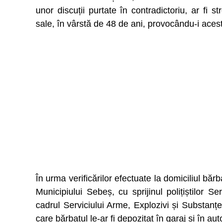
unor discuții purtate în contradictoriu, ar fi s
sale, în vârstă de 48 de ani, provocându-i aces
În urma verificărilor efectuate la domiciliul bărbat
Municipiului Sebeș, cu sprijinul polițiștilor Se
cadrul Serviciului Arme, Explozivi și Substanț
care bărbatul le-ar fi depozitat în garaj și în au