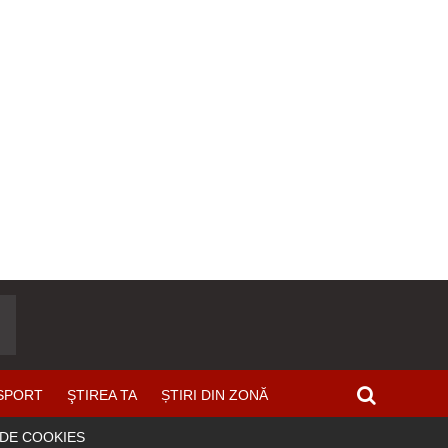
SPORT
ŞTIREA TA
ȘTIRI DIN ZONĂ
 DE COOKIES