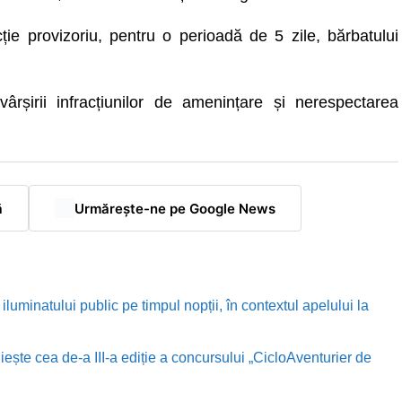
cție provizoriu, pentru o perioadă de 5 zile, bărbatului
ârșirii infracțiunilor de amenințare și nerespectarea
ă
Urmărește-ne pe Google News
luminatului public pe timpul nopții, în contextul apelului la
te cea de-a III-a ediție a concursului „CicloAventurier de