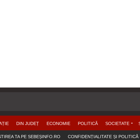
AȚIE
DIN JUDEȚ
ECONOMIE
POLITICĂ
SOCIETATE
ȘTIREA TA PE SEBEȘINFO.RO
CONFIDENȚIALITATE ȘI POLITICĂ