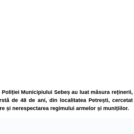
l Poliției Municipiului Sebeș au luat măsura reținerii,
stă de 48 de ani, din localitatea Petrești, cercetat
re și nerespectarea regimului armelor și munițiilor.