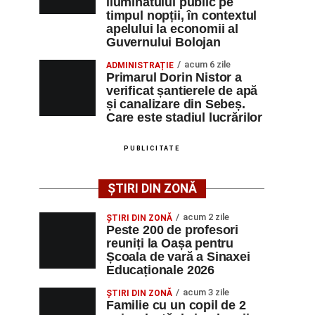
iluminatului public pe
timpul nopții, în contextul
apelului la economii al
Guvernului Bolojan
acum 6 zile
ADMINISTRAȚIE
Primarul Dorin Nistor a
verificat șantierele de apă
și canalizare din Sebeș.
Care este stadiul lucrărilor
PUBLICITATE
ȘTIRI DIN ZONĂ
acum 2 zile
ȘTIRI DIN ZONĂ
Peste 200 de profesori
reuniți la Oașa pentru
Școala de vară a Sinaxei
Educaționale 2026
acum 3 zile
ȘTIRI DIN ZONĂ
Familie cu un copil de 2