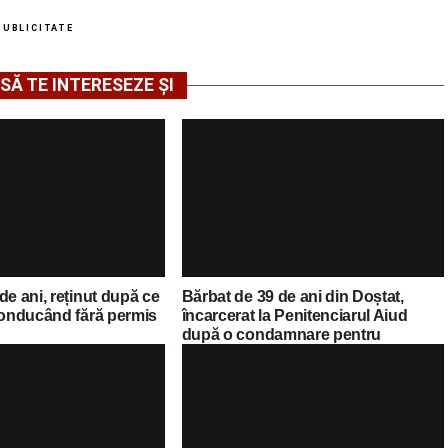
PUBLICITATE
SĂ TE INTERESEZE ȘI
de ani, reținut după ce
Bărbat de 39 de ani din Doștat,
 conducând fără permis
încarcerat la Penitenciarul Aiud
după o condamnare pentru
conducere sub influența alcoolului