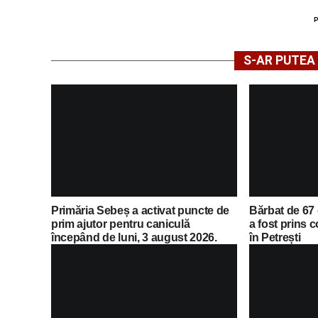
S-AR PUTEA 
Primăria Sebeș a activat puncte de
Bărbat de 67 
prim ajutor pentru caniculă
a fost prins
începând de luni, 3 august 2026.
în Petrești
Lista completă a locațiilor