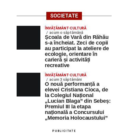
SOCIETATE
ÎNVĂȚĂMÂNT-CULTURĂ
acum o săptămână
Școala de Vară din Răhău
s-a încheiat. Zeci de copii
au participat la ateliere de
ecologie, orientare în
carieră și activități
recreative
ÎNVĂȚĂMÂNT-CULTURĂ
acum 3 săptămâni
O nouă performanță a
elevei Cristiana Cioca, de
la Colegiul Național
„Lucian Blaga” din Sebeș:
Premiul III la etapa
națională a Concursului
„Memoria Holocaustului”
PUBLICITATE