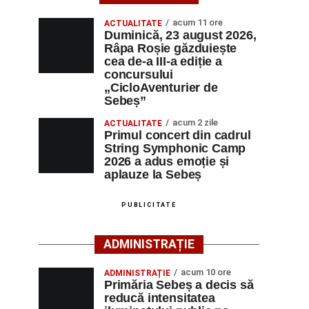
acum 11 ore
ACTUALITATE
Duminică, 23 august 2026,
Râpa Roșie găzduiește
cea de-a III-a ediție a
concursului
„CicloAventurier de
Sebeș”
acum 2 zile
ACTUALITATE
Primul concert din cadrul
String Symphonic Camp
2026 a adus emoție și
aplauze la Sebeș
PUBLICITATE
ADMINISTRAȚIE
acum 10 ore
ADMINISTRAȚIE
Primăria Sebeș a decis să
reducă intensitatea