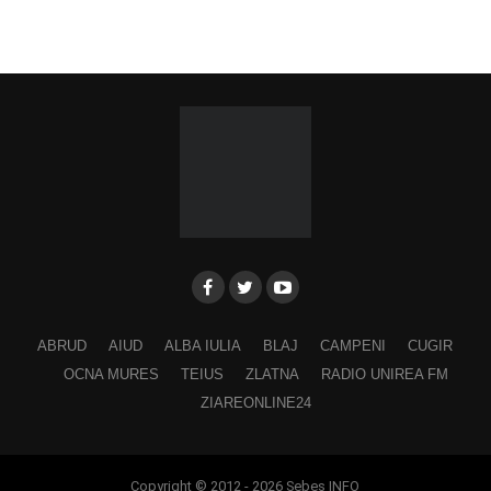
ABRUD
AIUD
ALBA IULIA
BLAJ
CAMPENI
CUGIR
OCNA MURES
TEIUS
ZLATNA
RADIO UNIREA FM
ZIAREONLINE24
Copyright © 2012 - 2026 Sebes INFO