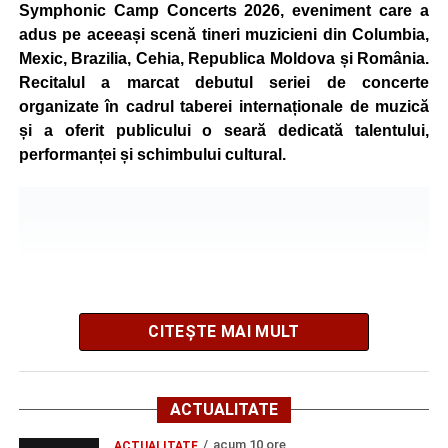
concurenți vor fi recompensați cu premii în bani și premii
Symphonic Camp Concerts 2026, eveniment care a
oferite de partenerii evenimentului.
adus pe aceeași scenă tineri muzicieni din Columbia,
Mexic, Brazilia, Cehia, Republica Moldova și România.
Înaintea zilei de concurs, participanții își vor putea ridica
Recitalul a marcat debutul seriei de concerte
numerele de concurs, confirma înscrierile online sau se
organizate în cadrul taberei internaționale de muzică
vor putea înscrie direct la competiție în cadrul Punctului
și a oferit publicului o seară dedicată talentului,
Oficial de Înscrieri și Informații (Race Office), care va
performanței și schimbului cultural.
funcționa după următorul program:
• vineri, 21 august, între orele 17:00 și 20:00, în Piața
Primăriei Sebeș;
• sâmbătă, 22 august, între orele 10:00 și 20:00, pe platoul
Centrului Cultural „Lucian Blaga” Sebeș;
• sâmbătă, 22 august, între orele 17:00 și 20:00, la Râpa
Roșie, unde vor avea loc și antrenamente libere pe
CITEȘTE MAI MULT
traseul de concurs.
Startul competiției va fi dat duminică, 23 august 2026, la
ACTUALITATE
ora 10:00, la Râpa Roșie.
acum 10 ore
ACTUALITATE