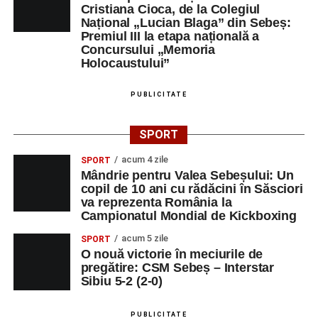
Cristiana Cioca, de la Colegiul
Național „Lucian Blaga” din Sebeș:
Premiul III la etapa națională a
Concursului „Memoria
Holocaustului”
PUBLICITATE
SPORT
acum 4 zile
SPORT
Mândrie pentru Valea Sebeșului: Un
copil de 10 ani cu rădăcini în Săsciori
va reprezenta România la
Campionatul Mondial de Kickboxing
acum 5 zile
SPORT
O nouă victorie în meciurile de
pregătire: CSM Sebeș – Interstar
Sibiu 5-2 (2-0)
PUBLICITATE