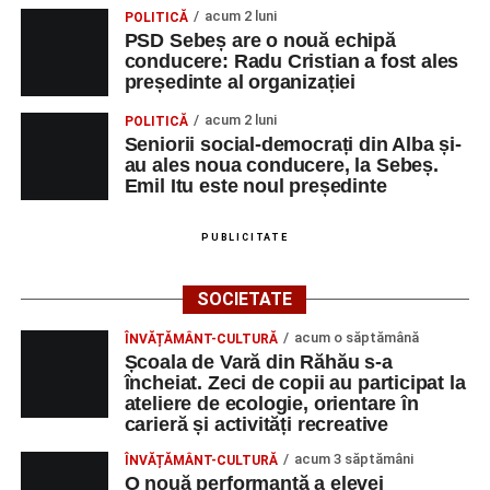
acum 2 luni
POLITICĂ
Duminică, 23 august 2026, Râpa Roșie găzduiește
PSD Sebeș are o nouă echipă
cea de-a III-a ediție a concursului „CicloAventurier
conducere: Radu Cristian a fost ales
de Sebeș”
președinte al organizației
Primul concert din cadrul String Symphonic Camp
acum 2 luni
POLITICĂ
2026 a adus emoție și aplauze la Sebeș
Seniorii social-democrați din Alba și-
au ales noua conducere, la Sebeș.
Emil Itu este noul președinte
PUBLICITATE
SOCIETATE
acum o săptămână
ÎNVĂȚĂMÂNT-CULTURĂ
Școala de Vară din Răhău s-a
încheiat. Zeci de copii au participat la
ateliere de ecologie, orientare în
carieră și activități recreative
acum 3 săptămâni
ÎNVĂȚĂMÂNT-CULTURĂ
O nouă performanță a elevei