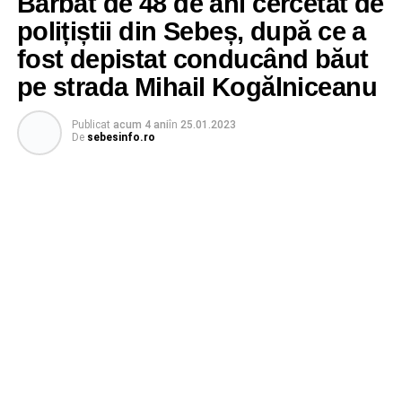
Bărbat de 48 de ani cercetat de
polițiștii din Sebeș, după ce a
fost depistat conducând băut
pe strada Mihail Kogălniceanu
Publicat
acum 4 ani
în
25.01.2023
De
sebesinfo.ro