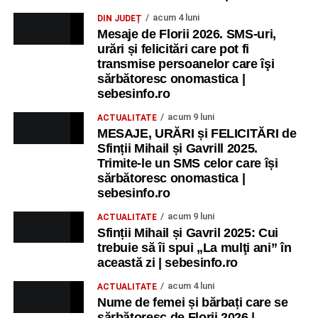
acum 4 luni
DIN JUDEȚ
Mesaje de Florii 2026. SMS-uri,
urări și felicitări care pot fi
transmise persoanelor care îşi
sărbătoresc onomastica |
sebesinfo.ro
acum 9 luni
ACTUALITATE
MESAJE, URĂRI și FELICITĂRI de
Sfinții Mihail și Gavrill 2025.
Trimite-le un SMS celor care își
sărbătoresc onomastica |
sebesinfo.ro
acum 9 luni
ACTUALITATE
Sfinții Mihail și Gavril 2025: Cui
trebuie să îi spui „La mulţi ani” în
această zi | sebesinfo.ro
acum 4 luni
ACTUALITATE
Nume de femei și bărbați care se
sărbătoresc de Florii 2026 |