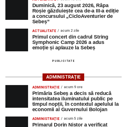
Duminică, 23 august 2026, Râpa
Înscrierile online sunt deschise până în 22 august 2026 și
Roșie găzduiește cea de-a III-a ediție
pot fi efectuate pe site-ul
www.cicloaventura.ro
.
String Symphonic Camp 2026 reunește tineri
a concursului „CicloAventurier de
instrumentiști din 6 țări, alături de voluntari și foști elevi ai
Sebeș”
Liceului de Arte „Regina Maria”, din Alba Iulia, care
acum 2 zile
ACTUALITATE
participă, timp de o săptămână, la cursuri de
Primul concert din cadrul String
Adaugă-ne ca sursă preferată
perfecționare, repetiții și activități artistice desfășurate sub
Symphonic Camp 2026 a adus
îndrumarea unor profesori și mentori.
emoție și aplauze la Sebeș
Urmărește-ne pe Google News
PUBLICITATE
Ultimele știri din Sebeș
ADMINISTRAȚIE
Primăria Sebeș a decis să reducă intensitatea
acum 9 ore
ADMINISTRAȚIE
iluminatului public pe timpul nopții, în contextul
Primăria Sebeș a decis să reducă
apelului la economii al Guvernului Bolojan
intensitatea iluminatului public pe
timpul nopții, în contextul apelului la
Duminică, 23 august 2026, Râpa Roșie găzduiește
economii al Guvernului Bolojan
cea de-a III-a ediție a concursului „CicloAventurier
de Sebeș”
acum 5 zile
ADMINISTRAȚIE
Primarul Dorin Nistor a verificat