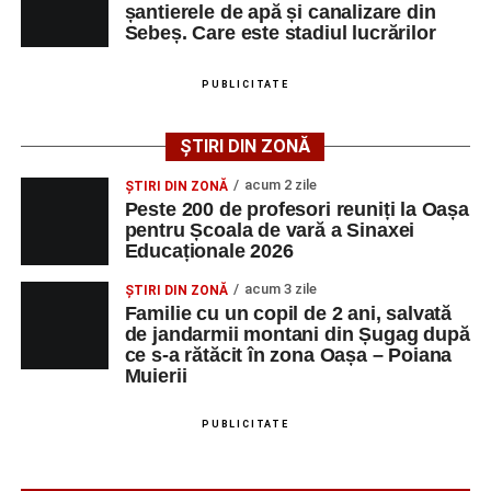
Primul concert din cadrul String Symphonic Camp
șantierele de apă și canalizare din
2026 a adus emoție și aplauze la Sebeș
Sebeș. Care este stadiul lucrărilor
După mai multe zile de pregătire intensivă, participanții
au venit la Sebeș și au susținut un recital apreciat de
PUBLICITATE
public. Fiecare interpretare a evidențiat nivelul artistic al
tinerilor muzicieni și munca depusă în cadrul taberei, iar
ȘTIRI DIN ZONĂ
spectatorii au răsplătit prestațiile cu aplauze îndelungate.
acum 2 zile
ȘTIRI DIN ZONĂ
Peste 200 de profesori reuniți la Oașa
pentru Școala de vară a Sinaxei
Educaționale 2026
acum 3 zile
ȘTIRI DIN ZONĂ
Familie cu un copil de 2 ani, salvată
de jandarmii montani din Șugag după
ce s-a rătăcit în zona Oașa – Poiana
Muierii
PUBLICITATE