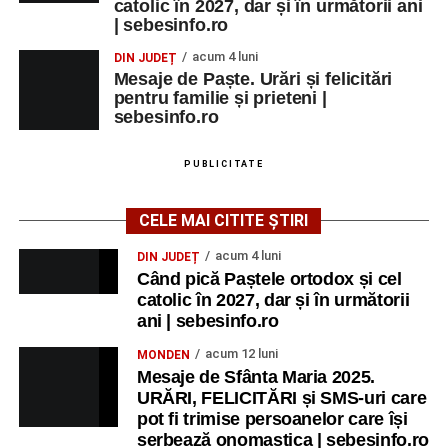
catolic în 2027, dar și în următorii ani
| sebesinfo.ro
acum 4 luni
DIN JUDEȚ
Mesaje de Paște. Urări și felicitări
pentru familie și prieteni |
sebesinfo.ro
PUBLICITATE
CELE MAI CITITE ȘTIRI
acum 4 luni
DIN JUDEȚ
Când pică Paștele ortodox și cel
catolic în 2027, dar și în următorii
ani | sebesinfo.ro
acum 12 luni
MONDEN
Mesaje de Sfânta Maria 2025.
URĂRI, FELICITĂRI și SMS-uri care
pot fi trimise persoanelor care își
serbează onomastica | sebesinfo.ro