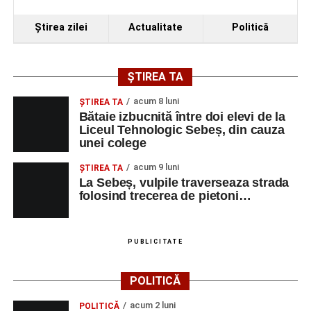
Ştirea zilei
Actualitate
Politică
ȘTIREA TA
acum 8 luni
ŞTIREA TA
Bătaie izbucnită între doi elevi de la
Liceul Tehnologic Sebeș, din cauza
unei colege
acum 9 luni
ŞTIREA TA
La Sebeș, vulpile traverseaza strada
folosind trecerea de pietoni…
PUBLICITATE
POLITICĂ
acum 2 luni
POLITICĂ