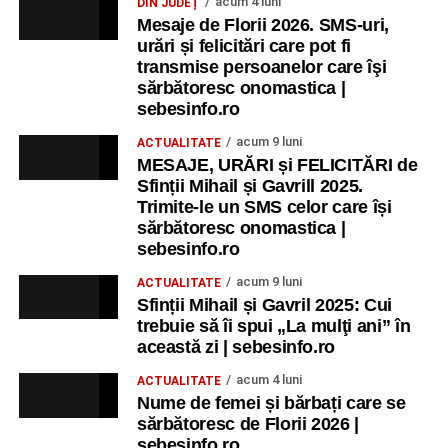
acum 4 luni
DIN JUDEȚ
Mesaje de Florii 2026. SMS-uri,
urări și felicitări care pot fi
transmise persoanelor care îşi
sărbătoresc onomastica |
sebesinfo.ro
acum 9 luni
ACTUALITATE
MESAJE, URĂRI și FELICITĂRI de
Sfinții Mihail și Gavrill 2025.
Trimite-le un SMS celor care își
sărbătoresc onomastica |
sebesinfo.ro
acum 9 luni
ACTUALITATE
Sfinții Mihail și Gavril 2025: Cui
trebuie să îi spui „La mulţi ani” în
această zi | sebesinfo.ro
acum 4 luni
ACTUALITATE
Nume de femei și bărbați care se
sărbătoresc de Florii 2026 |
sebesinfo.ro