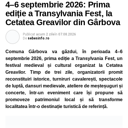
4–6 septembrie 2026: Prima
ediție a Transylvania Fest, la
Cetatea Greavilor din Gârbova
Publicat
acum 2 zile
în
07.08.2026
De
sebesinfo.ro
Comuna Gârbova va găzdui, în perioada 4–6
septembrie 2026, prima ediție a Transylvania Fest, un
festival medieval și cultural organizat la Cetatea
Greavilor. Timp de trei zile, organizatorii promit
reconstituiri istorice, turniruri cavalerești, spectacole
de luptă, dansuri medievale, ateliere de meșteșuguri și
concerte, într-un eveniment care își propune să
promoveze patrimoniul local și să transforme
localitatea într-o destinație turistică de referință.