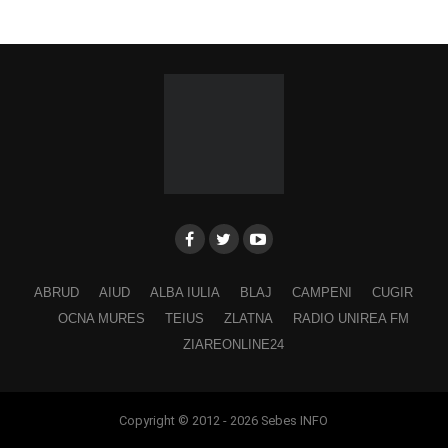
ABRUD
AIUD
ALBA IULIA
BLAJ
CAMPENI
CUGIR
OCNA MURES
TEIUS
ZLATNA
RADIO UNIREA FM
ZIAREONLINE24
Copyright © 2012 - 2026 Sebes INFO