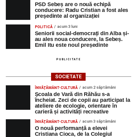
PSD Sebeș are o nouă echipă
conducere: Radu Cristian a fost ales
președinte al organizației
acum 3 luni
POLITICĂ
Seniorii social-democrați din Alba și-
au ales noua conducere, la Sebeș.
Emil Itu este noul președinte
PUBLICITATE
SOCIETATE
acum 2 săptămâni
ÎNVĂȚĂMÂNT-CULTURĂ
Școala de Vară din Răhău s-a
încheiat. Zeci de copii au participat la
ateliere de ecologie, orientare în
carieră și activități recreative
acum 3 săptămâni
ÎNVĂȚĂMÂNT-CULTURĂ
O nouă performanță a elevei
Cristiana Cioca, de la Colegiul