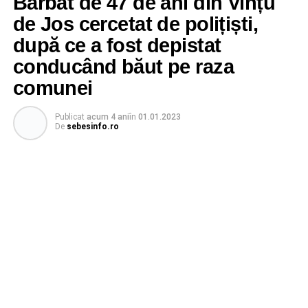
Bărbat de 47 de ani din Vințu
de Jos cercetat de polițiști,
după ce a fost depistat
conducând băut pe raza
comunei
Publicat
acum 4 ani
în
01.01.2023
De
sebesinfo.ro