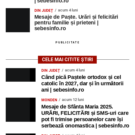
| sebesinfo.ro
acum 4 luni
DIN JUDEȚ
Mesaje de Paște. Urări și felicitări
pentru familie și prieteni |
sebesinfo.ro
PUBLICITATE
CELE MAI CITITE ȘTIRI
acum 4 luni
DIN JUDEȚ
Când pică Paștele ortodox și cel
catolic în 2027, dar și în următorii
ani | sebesinfo.ro
acum 12 luni
MONDEN
Mesaje de Sfânta Maria 2025.
URĂRI, FELICITĂRI și SMS-uri care
pot fi trimise persoanelor care își
serbează onomastica | sebesinfo.ro