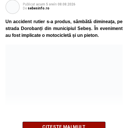
Publicat
acum 5 ore
în
08.08.2026
De
sebesinfo.ro
În urma impactului, femeia a suferit leziuni corporale
grave și a fost transportată la spital pentru acordarea de
Un accident rutier s-a produs, sâmbătă dimineața, pe
îngrijiri medicale de specialitate.
strada Dorobanți din municipiul Sebeș. În eveniment
au fost implicate o motocicletă și un pieton.
Motociclistul a fost testat cu aparatul etilotest, rezultatul
fiind negativ.
Polițiștii continuă cercetările pentru stabilirea tuturor
împrejurărilor în care s-a produs accidentul, în cadrul unui
dosar penal întocmit pentru săvârșirea infracțiunii de
vătămare corporală din culpă.
Adaugă-ne ca sursă preferată
Urmărește-ne pe Google News
CITEȘTE MAI MULT