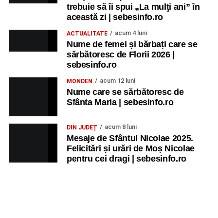
trebuie să îi spui „La mulţi ani” în
această zi | sebesinfo.ro
acum 4 luni
ACTUALITATE
Nume de femei și bărbați care se
sărbătoresc de Florii 2026 |
sebesinfo.ro
acum 12 luni
MONDEN
Nume care se sărbătoresc de
Sfânta Maria | sebesinfo.ro
acum 8 luni
DIN JUDEȚ
Mesaje de Sfântul Nicolae 2025.
Felicitări și urări de Moș Nicolae
pentru cei dragi | sebesinfo.ro