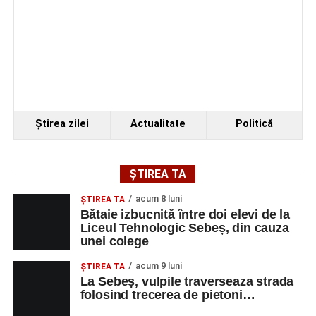
Ştirea zilei
Actualitate
Politică
ȘTIREA TA
acum 8 luni
ŞTIREA TA
Bătaie izbucnită între doi elevi de la
Liceul Tehnologic Sebeș, din cauza
unei colege
acum 9 luni
ŞTIREA TA
La Sebeș, vulpile traverseaza strada
folosind trecerea de pietoni…