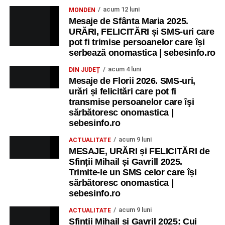
acum 12 luni
MONDEN
Mesaje de Sfânta Maria 2025.
URĂRI, FELICITĂRI și SMS-uri care
pot fi trimise persoanelor care își
serbează onomastica | sebesinfo.ro
acum 4 luni
DIN JUDEȚ
Mesaje de Florii 2026. SMS-uri,
urări și felicitări care pot fi
transmise persoanelor care îşi
sărbătoresc onomastica |
sebesinfo.ro
acum 9 luni
ACTUALITATE
MESAJE, URĂRI și FELICITĂRI de
Sfinții Mihail și Gavrill 2025.
Trimite-le un SMS celor care își
sărbătoresc onomastica |
sebesinfo.ro
acum 9 luni
ACTUALITATE
Sfinții Mihail și Gavril 2025: Cui