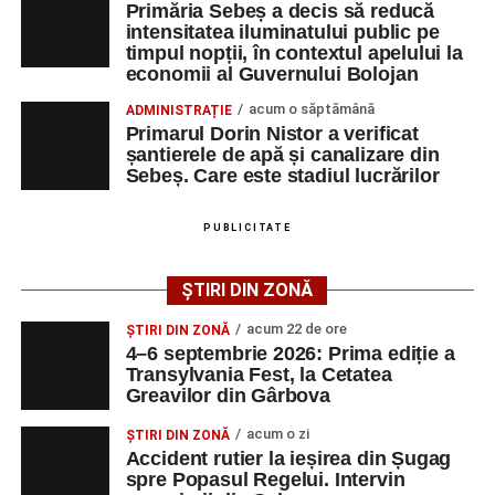
Primăria Sebeș a decis să reducă
intensitatea iluminatului public pe
timpul nopții, în contextul apelului la
Adaugă-ne ca sursă preferată
economii al Guvernului Bolojan
acum o săptămână
ADMINISTRAȚIE
Urmărește-ne pe Google News
Primarul Dorin Nistor a verificat
șantierele de apă și canalizare din
Sebeș. Care este stadiul lucrărilor
Ultimele știri din Sebeș
Femeie de 66 de ani, transportată în stare gravă la
PUBLICITATE
spital după ce a fost lovită de o motocicletă pe
strada Dorobanți din Sebeș
ȘTIRI DIN ZONĂ
Accident pe strada Dorobanți din Sebeș: fermeie
acum 22 de ore
ȘTIRI DIN ZONĂ
de 66 de ani rănită grav, după ce a fost lovită de o
4–6 septembrie 2026: Prima ediție a
motocicletă
Transylvania Fest, la Cetatea
Greavilor din Gârbova
4–6 septembrie 2026: Prima ediție a Transylvania
Fest, la Cetatea Greavilor din Gârbova
acum o zi
ȘTIRI DIN ZONĂ
Accident rutier la ieșirea din Șugag
spre Popasul Regelui. Intervin