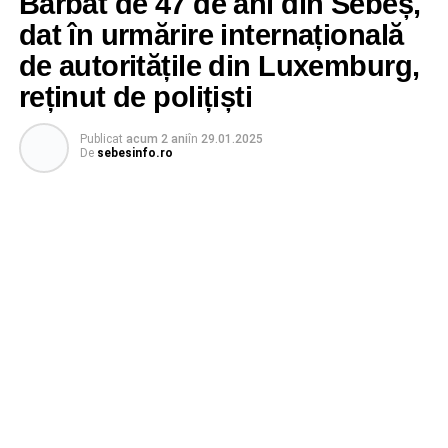
Bărbat de 47 de ani din Sebeș,
dat în urmărire internațională
de autoritățile din Luxemburg,
reținut de polițiști
Publicat
acum 2 ani
în
29.01.2025
De
sebesinfo.ro