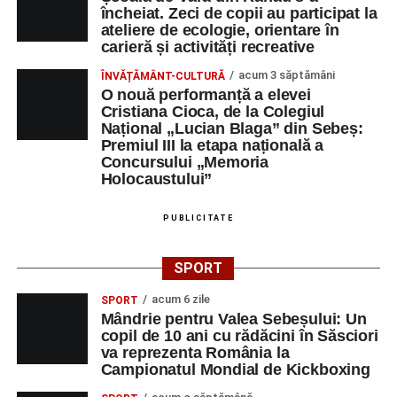
încheiat. Zeci de copii au participat la
ateliere de ecologie, orientare în
carieră și activități recreative
acum 3 săptămâni
ÎNVĂȚĂMÂNT-CULTURĂ
O nouă performanță a elevei
Cristiana Cioca, de la Colegiul
Național „Lucian Blaga” din Sebeș:
Premiul III la etapa națională a
Concursului „Memoria
Holocaustului”
PUBLICITATE
SPORT
acum 6 zile
SPORT
Mândrie pentru Valea Sebeșului: Un
copil de 10 ani cu rădăcini în Săsciori
va reprezenta România la
Campionatul Mondial de Kickboxing