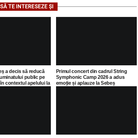
SĂ TE INTERESEZE ȘI
eș a decis să reducă
Primul concert din cadrul String
luminatului public pe
Symphonic Camp 2026 a adus
 în contextul apelului la
emoție și aplauze la Sebeș
Guvernului Bolojan