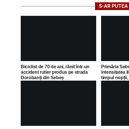
S-AR PUTEA 
Biciclist de 70 de ani, rănit într-un
Primăria Seb
accident rutier produs pe strada
intensitatea i
Dorobanți din Sebeș
timpul nopții,
economii al 