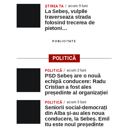
acum 9 luni
ŞTIREA TA
La Sebeș, vulpile
traverseaza strada
folosind trecerea de
pietoni…
PUBLICITATE
POLITICĂ
acum 2 luni
POLITICĂ
PSD Sebeș are o nouă
echipă conducere: Radu
Cristian a fost ales
președinte al organizației
acum 3 luni
POLITICĂ
Seniorii social-democrați
din Alba și-au ales noua
conducere, la Sebeș. Emil
Itu este noul președinte