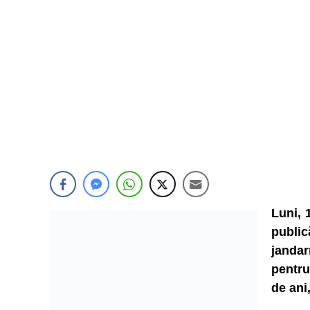
Luni, 1
publi
jandar
pentru
de ani