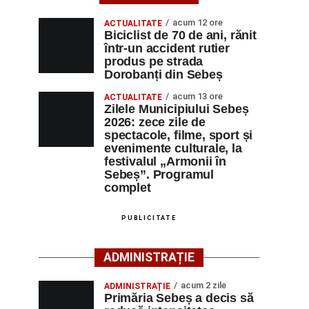
acum 12 ore
ACTUALITATE
Biciclist de 70 de ani, rănit
într-un accident rutier
produs pe strada
Dorobanți din Sebeș
acum 13 ore
ACTUALITATE
Zilele Municipiului Sebeș
2026: zece zile de
spectacole, filme, sport și
evenimente culturale, la
festivalul „Armonii în
Sebeș”. Programul
complet
PUBLICITATE
ADMINISTRAȚIE
acum 2 zile
ADMINISTRAȚIE
Primăria Sebeș a decis să