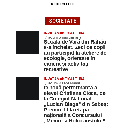
PUBLICITATE
SOCIETATE
ÎNVĂȚĂMÂNT-CULTURĂ
acum o săptămână
Școala de Vară din Răhău
s-a încheiat. Zeci de copii
au participat la ateliere de
ecologie, orientare în
carieră și activități
recreative
ÎNVĂȚĂMÂNT-CULTURĂ
acum 3 săptămâni
O nouă performanță a
elevei Cristiana Cioca, de
la Colegiul Național
„Lucian Blaga” din Sebeș:
Premiul III la etapa
națională a Concursului
„Memoria Holocaustului”