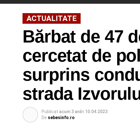
ACTUALITATE
Bărbat de 47 d
cercetat de pol
surprins cond
strada Izvorulu
Publicat
acum 3 ani
în
10.04.2023
De
sebesinfo.ro