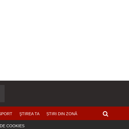
SPORT
ŞTIREA TA
ȘTIRI DIN ZONĂ
 DE COOKIES