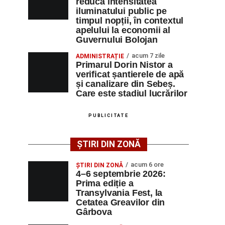
reducă intensitatea
iluminatului public pe
timpul nopții, în contextul
apelului la economii al
Guvernului Bolojan
acum 7 zile
ADMINISTRAȚIE
Primarul Dorin Nistor a
verificat șantierele de apă
și canalizare din Sebeș.
Care este stadiul lucrărilor
PUBLICITATE
ȘTIRI DIN ZONĂ
acum 6 ore
ȘTIRI DIN ZONĂ
4–6 septembrie 2026:
Prima ediție a
Transylvania Fest, la
Cetatea Greavilor din
Gârbova