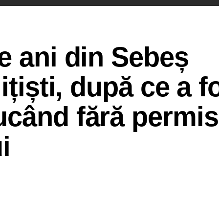
e ani din Sebeș
ițiști, după ce a f
ucând fără permis
i