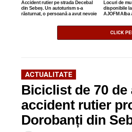
Accident rutier pe strada Decebal
Locuri de mu
din Sebeș. Un autoturism s-a
disponibile l
răsturnat, o persoană a avut nevoie
AJOFM Alba a 
de îngrijiri medicale
posturilor va
CLICK P
ACTUALITATE
Biciclist de 70 de 
accident rutier p
Dorobanți din Se