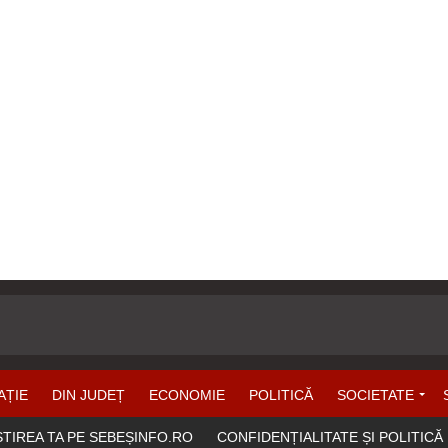
AȚIE
DIN JUDEȚ
ECONOMIE
POLITICĂ
SOCIETATE
ȘTIREA TA PE SEBEȘINFO.RO
CONFIDENȚIALITATE ȘI POLITICĂ