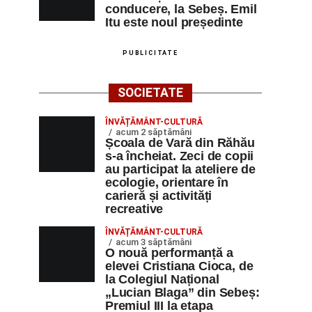
conducere, la Sebeș. Emil
Itu este noul președinte
PUBLICITATE
SOCIETATE
ÎNVĂȚĂMÂNT-CULTURĂ
acum 2 săptămâni
Școala de Vară din Răhău
s-a încheiat. Zeci de copii
au participat la ateliere de
ecologie, orientare în
carieră și activități
recreative
ÎNVĂȚĂMÂNT-CULTURĂ
acum 3 săptămâni
O nouă performanță a
elevei Cristiana Cioca, de
la Colegiul Național
„Lucian Blaga” din Sebeș:
Premiul III la etapa