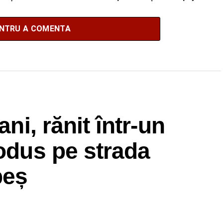
populației
ENTRU A COMENTA
ani, rănit într-un
rodus pe strada
beș