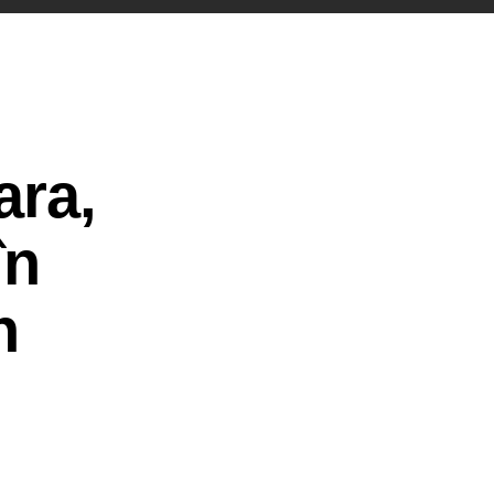
ara,
în
n