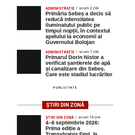
acum 2 zile
ADMINISTRAȚIE
Primăria Sebeș a decis să
reducă intensitatea
iluminatului public pe
timpul nopții, în contextul
apelului la economii al
Guvernului Bolojan
acum 7 zile
ADMINISTRAȚIE
Primarul Dorin Nistor a
verificat șantierele de apă
și canalizare din Sebeș.
Care este stadiul lucrărilor
PUBLICITATE
ȘTIRI DIN ZONĂ
acum 14 ore
ȘTIRI DIN ZONĂ
4–6 septembrie 2026:
Prima ediție a
Transylvania Fest, la