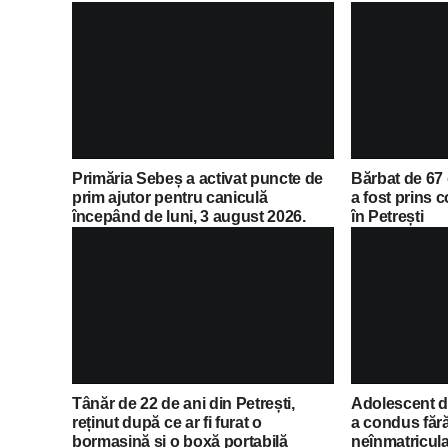
Primăria Sebeș a activat puncte de
Bărbat de 67 
prim ajutor pentru caniculă
a fost prins
începând de luni, 3 august 2026.
în Petrești
Lista completă a locațiilor
Tânăr de 22 de ani din Petrești,
Adolescent de
reținut după ce ar fi furat o
a condus făr
bormașină și o boxă portabilă
neînmatriculat