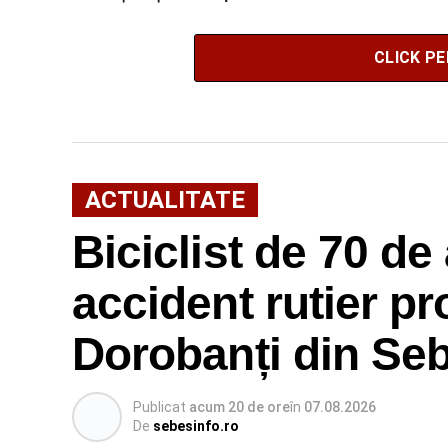
Săsciori
CLICK P
ACTUALITATE
Biciclist de 70 de 
accident rutier p
Dorobanți din Se
Publicat
acum 20 de ore
în
07.08.2026
De
sebesinfo.ro