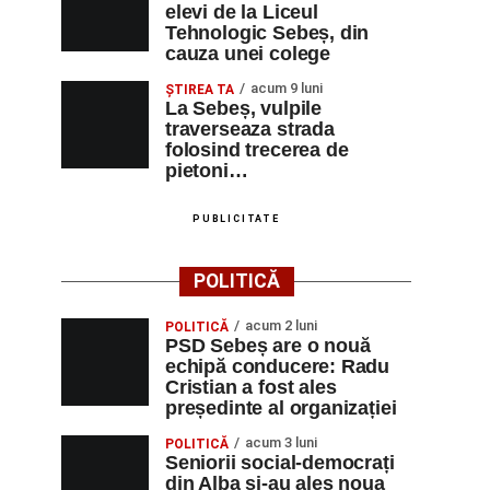
elevi de la Liceul
Tehnologic Sebeș, din
cauza unei colege
acum 9 luni
ŞTIREA TA
La Sebeș, vulpile
traverseaza strada
folosind trecerea de
pietoni…
PUBLICITATE
POLITICĂ
acum 2 luni
POLITICĂ
PSD Sebeș are o nouă
echipă conducere: Radu
Cristian a fost ales
președinte al organizației
acum 3 luni
POLITICĂ
Seniorii social-democrați
din Alba și-au ales noua