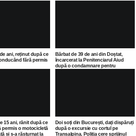
de ani, reținut după ce
Bărbat de 39 de ani din Doștat,
 conducând fără permis
încarcerat la Penitenciarul Aiud
după o condamnare pentru
conducere sub influența alcoolului
 15 ani, rănit după ce
Doi soți din București, dați dispăruți
ă permis o motocicletă
după o excursie cu cortul pe
ă și s-a răsturnat la
Transalpina. Poliția cere sprijinul