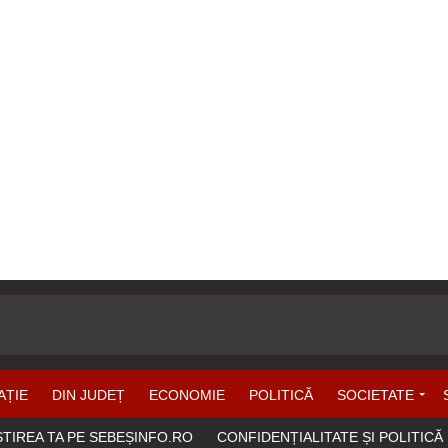
AȚIE
DIN JUDEȚ
ECONOMIE
POLITICĂ
SOCIETATE
ȘTIREA TA PE SEBEȘINFO.RO
CONFIDENȚIALITATE ȘI POLITICĂ