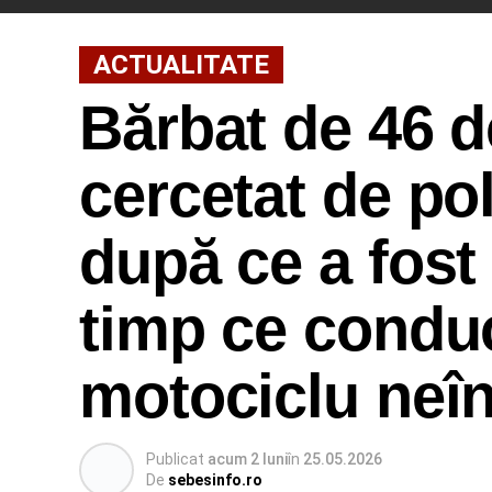
ACTUALITATE
Bărbat de 46 de
cercetat de pol
după ce a fost
timp ce condu
motociclu neîn
Publicat
acum 2 luni
în
25.05.2026
De
sebesinfo.ro