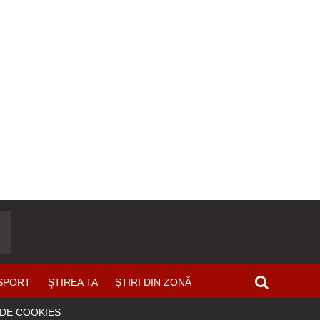
SPORT
ŞTIREA TA
ȘTIRI DIN ZONĂ
 DE COOKIES