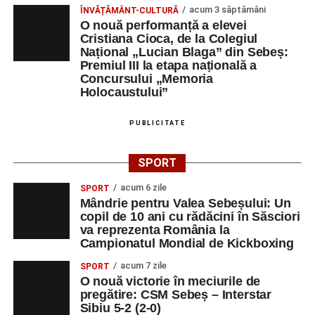
acum 3 săptămâni
ÎNVĂȚĂMÂNT-CULTURĂ
O nouă performanță a elevei
Cristiana Cioca, de la Colegiul
Național „Lucian Blaga” din Sebeș:
Premiul III la etapa națională a
Concursului „Memoria
Holocaustului”
PUBLICITATE
SPORT
acum 6 zile
SPORT
Mândrie pentru Valea Sebeșului: Un
copil de 10 ani cu rădăcini în Săsciori
va reprezenta România la
Campionatul Mondial de Kickboxing
acum 7 zile
SPORT
O nouă victorie în meciurile de
pregătire: CSM Sebeș – Interstar
Sibiu 5-2 (2-0)