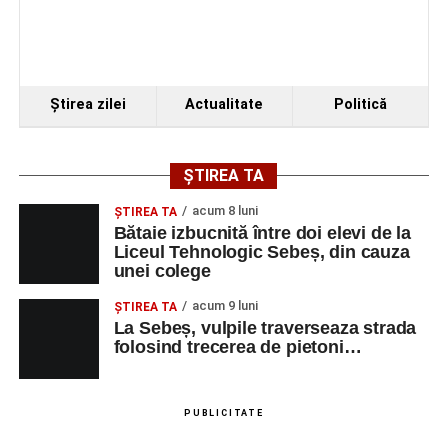
Ştirea zilei
Actualitate
Politică
ȘTIREA TA
acum 8 luni
ŞTIREA TA
Bătaie izbucnită între doi elevi de la
Liceul Tehnologic Sebeș, din cauza
unei colege
acum 9 luni
ŞTIREA TA
La Sebeș, vulpile traverseaza strada
folosind trecerea de pietoni…
PUBLICITATE