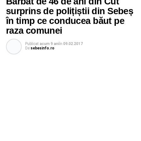
Bărbat de 46 de ani din Cut
surprins de polițiștii din Sebeș
în timp ce conducea băut pe
raza comunei
Publicat
acum 9 ani
în
09.02.2017
De
sebesinfo.ro