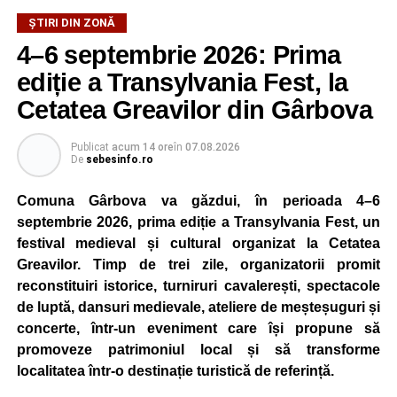
ȘTIRI DIN ZONĂ
4–6 septembrie 2026: Prima
ediție a Transylvania Fest, la
Cetatea Greavilor din Gârbova
Publicat
acum 14 ore
în
07.08.2026
De
sebesinfo.ro
Comuna Gârbova va găzdui, în perioada 4–6
septembrie 2026, prima ediție a Transylvania Fest, un
festival medieval și cultural organizat la Cetatea
Greavilor. Timp de trei zile, organizatorii promit
reconstituiri istorice, turniruri cavalerești, spectacole
de luptă, dansuri medievale, ateliere de meșteșuguri și
concerte, într-un eveniment care își propune să
promoveze patrimoniul local și să transforme
localitatea într-o destinație turistică de referință.