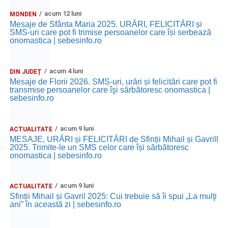
acum 12 luni
MONDEN
Mesaje de Sfânta Maria 2025. URĂRI, FELICITĂRI și
SMS-uri care pot fi trimise persoanelor care își serbează
onomastica | sebesinfo.ro
acum 4 luni
DIN JUDEȚ
Mesaje de Florii 2026. SMS-uri, urări și felicitări care pot fi
transmise persoanelor care îşi sărbătoresc onomastica |
sebesinfo.ro
acum 9 luni
ACTUALITATE
MESAJE, URĂRI și FELICITĂRI de Sfinții Mihail și Gavrill
2025. Trimite-le un SMS celor care își sărbătoresc
onomastica | sebesinfo.ro
acum 9 luni
ACTUALITATE
Sfinții Mihail și Gavril 2025: Cui trebuie să îi spui „La mulţi
ani” în această zi | sebesinfo.ro