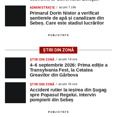
Regelui. Intervin pompierii din Sebeș
Transylvania Fest va avea loc în perioada
4–6
acum 7 zile
ADMINISTRAȚIE
Biciclist de 70 de ani, rănit într-un accident rutier
septembrie 2026
, la
Cetatea Greavilor din Gârbova
.
Primarul Dorin Nistor a verificat
produs pe strada Dorobanți din Sebeș
șantierele de apă și canalizare din
Intrarea este liberă pe întreaga durată a evenimentului.
Sebeș. Care este stadiul lucrărilor
PUBLICITATE
Adaugă-ne ca sursă preferată
ȘTIRI DIN ZONĂ
Urmărește-ne pe Google News
acum 14 ore
ȘTIRI DIN ZONĂ
4–6 septembrie 2026: Prima ediție a
Transylvania Fest, la Cetatea
Ultimele știri din Sebeș
Greavilor din Gârbova
4–6 septembrie 2026: Prima ediție a Transylvania
acum 16 ore
ȘTIRI DIN ZONĂ
Fest, la Cetatea Greavilor din Gârbova
Accident rutier la ieșirea din Șugag
spre Popasul Regelui. Intervin
Accident rutier la ieșirea din Șugag spre Popasul
pompierii din Sebeș
Regelui. Intervin pompierii din Sebeș
Biciclist de 70 de ani, rănit într-un accident rutier
PUBLICITATE