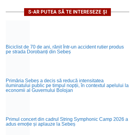
S-AR PUTEA SĂ TE INTERESEZE ȘI
Biciclist de 70 de ani, rănit într-un accident rutier produs
pe strada Dorobanți din Sebeș
Primăria Sebeș a decis să reducă intensitatea
iluminatului public pe timpul nopții, în contextul apelului la
economii al Guvernului Bolojan
Primul concert din cadrul String Symphonic Camp 2026 a
adus emoție și aplauze la Sebeș