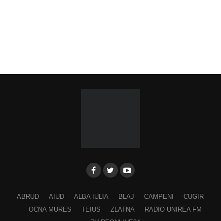
ABRUD
AIUD
ALBA IULIA
BLAJ
CAMPENI
CUGIR
OCNA MURES
TEIUS
ZLATNA
RADIO UNIREA FM