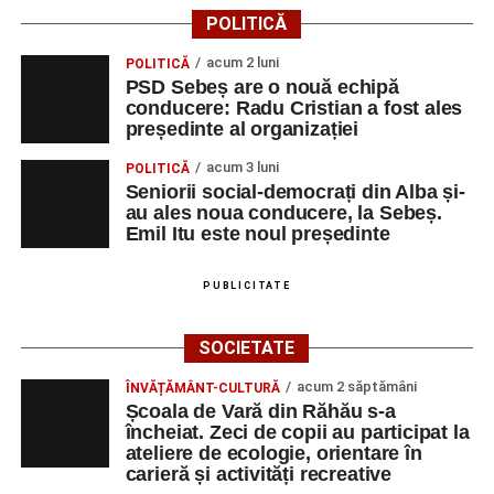
POLITICĂ
acum 2 luni
POLITICĂ
PSD Sebeș are o nouă echipă
conducere: Radu Cristian a fost ales
președinte al organizației
acum 3 luni
POLITICĂ
Seniorii social-democrați din Alba și-
au ales noua conducere, la Sebeș.
Emil Itu este noul președinte
PUBLICITATE
SOCIETATE
acum 2 săptămâni
ÎNVĂȚĂMÂNT-CULTURĂ
Școala de Vară din Răhău s-a
încheiat. Zeci de copii au participat la
ateliere de ecologie, orientare în
carieră și activități recreative