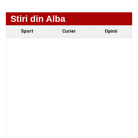
produs pe strada Dorobanți din Sebeș
Stiri din Alba
Sport
Curier
Opinii