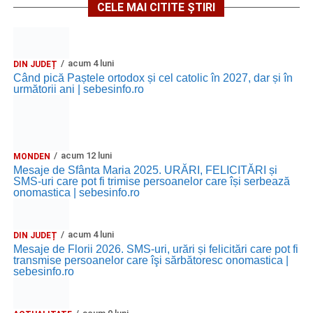
CELE MAI CITITE ȘTIRI
acum 4 luni
DIN JUDEȚ
Când pică Paștele ortodox și cel catolic în 2027, dar și în
următorii ani | sebesinfo.ro
acum 12 luni
MONDEN
Mesaje de Sfânta Maria 2025. URĂRI, FELICITĂRI și
SMS-uri care pot fi trimise persoanelor care își serbează
onomastica | sebesinfo.ro
acum 4 luni
DIN JUDEȚ
Mesaje de Florii 2026. SMS-uri, urări și felicitări care pot fi
transmise persoanelor care îşi sărbătoresc onomastica |
sebesinfo.ro