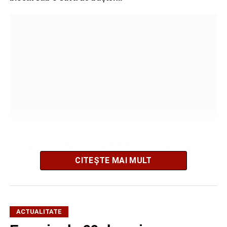
Salvatorii s-au deplasat de îndată la locul intervenției, iar
după o operațiune de scurtă durată au reușit să extragă
CITEȘTE MAI MULT
animalul în siguranță. Cățelul a fost scos teafăr și
nevătămat, spre bucuria celor care au asistat la
intervenție.
ACTUALITATE
Pentru pompierii din Sebeș, fiecare misiune este