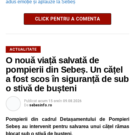
adus emoție și aplauze la Sebeș
CLICK PENTRU A COMENTA
ACTUALITATE
O nouă viață salvată de
pompierii din Sebeș. Un cățel
a fost scos în siguranță de sub
o stivă de bușteni
Publicat
acum 15 ore
în
09.08.2026
De
sebesinfo.ro
Pompierii din cadrul Detașamentului de Pompieri
Sebeș au intervenit pentru salvarea unui cățel rămas
blocat sub o stivă de bușteni.