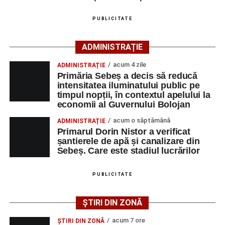
În urma impactului, femeia a suferit leziuni corporale
grave și a fost transportată la spital pentru acordarea de
PUBLICITATE
îngrijiri medicale de specialitate.
ADMINISTRAȚIE
Motociclistul a fost testat cu aparatul etilotest, rezultatul
fiind negativ.
acum 4 zile
ADMINISTRAȚIE
Primăria Sebeș a decis să reducă
Polițiștii continuă cercetările pentru stabilirea tuturor
intensitatea iluminatului public pe
împrejurărilor în care s-a produs accidentul, în cadrul unui
timpul nopții, în contextul apelului la
economii al Guvernului Bolojan
dosar penal întocmit pentru săvârșirea infracțiunii de
vătămare corporală din culpă.
acum o săptămână
ADMINISTRAȚIE
Primarul Dorin Nistor a verificat
șantierele de apă și canalizare din
Sebeș. Care este stadiul lucrărilor
Adaugă-ne ca sursă preferată
PUBLICITATE
Urmărește-ne pe Google News
ȘTIRI DIN ZONĂ
Ultimele știri din Sebeș
acum 7 ore
ȘTIRI DIN ZONĂ