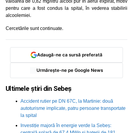
valoarea de 0,82 mg/litru alcool pur în aerul expirat, motiv
pentru care a fost condus la spital, în vederea stabilirii
alcoolemiei.
Cercetările sunt continuate.
Adaugă-ne ca sursă preferată
Urmărește-ne pe Google News
Ultimele știri din Sebeș
Accident rutier pe DN 67C, la Martinie: două
autoturisme implicate, patru persoane transportate
la spital
Investiție majoră în energie verde la Sebeș:
centrală solară de 67,4 MWp și baterii de 181