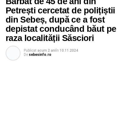
Bărbat de 45 de ani din
Petrești cercetat de polițiștii
din Sebeș, după ce a fost
depistat conducând băut pe
raza localității Săsciori
Publicat
acum 2 ani
în
10.11.2024
De
sebesinfo.ro