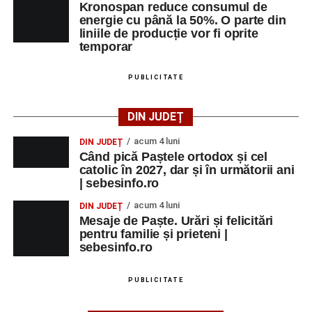
Kronospan reduce consumul de
energie cu până la 50%. O parte din
liniile de producție vor fi oprite
temporar
PUBLICITATE
DIN JUDEȚ
acum 4 luni
DIN JUDEȚ
Când pică Paștele ortodox și cel
catolic în 2027, dar și în următorii ani
| sebesinfo.ro
acum 4 luni
DIN JUDEȚ
Mesaje de Paște. Urări și felicitări
pentru familie și prieteni |
sebesinfo.ro
PUBLICITATE