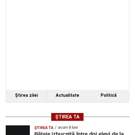
Ştirea zilei
Actualitate
Politică
ȘTIREA TA
acum 8 luni
ŞTIREA TA
Bătaie izbucnită între doi elevi de la