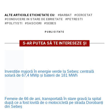
ALTE ARTICOLE ETICHETATE CU:
BARBAT
CERCETAT
CONDUCERE IN STARE DE EBRIETATE
PETRESTI
POLITISTI
SASCIORI
SEBES
PUBLICITATE
S-AR PUTEA SĂ TE INTERESEZE ȘI
Investiție majoră în energie verde la Sebeș: centrală
solară de 67,4 MWp și baterii de 181 MWh
Femeie de 66 de ani, transportată în stare gravă la spital
după ce a fost lovită de o motocicletă pe strada Dorobanți
din Sebeș