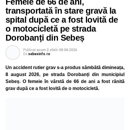
Femeie de 66 de ani,
importantă, indiferent dacă este vorba despre salvarea
transportată în stare gravă la
unei persoane sau a unui animal.
spital după ce a fost lovită de
„Pentru noi, fiecare viață contează!”
, au transmis
o motocicletă pe strada
reprezentanții ISU Alba.
Dorobanți din Sebeș
Publicat
acum 2 zile
în
08.08.2026
Adaugă-ne ca sursă preferată
De
sebesinfo.ro
Un accident rutier grav s-a produs sâmbătă dimineața,
Urmărește-ne pe Google News
8 august 2026, pe strada Dorobanți din municipiul
Sebeș. O femeie în vârstă de 66 de ani a fost rănită
Ultimele știri din Sebeș
grav după ce a fost lovită de o motocicletă.
Accident rutier pe DN 67C, la Martinie: două
autoturisme implicate, patru persoane
transportate la spital
Investiție majoră în energie verde la Sebeș: