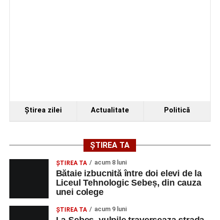
Programul festivalului
„Armonii în Sebeș” 2026
VINERI, 21 AUGUST 2026
Piața Primăriei
Ora 19.00
–
Spectacol de vals și tango „Armonii în
Ştirea zilei
Actualitate
Politică
pași de dans”
Solistă:
Iulia Merca
(Opera Națională Română Cluj-
ȘTIREA TA
Napoca).
acum 8 luni
ŞTIREA TA
Acompaniază
Cluj Tango Orchestra
:
Bătaie izbucnită între doi elevi de la
Liceul Tehnologic Sebeș, din cauza
unei colege
Irina Indrei – pian
acum 9 luni
Robert Indrei – bandoneon
ŞTIREA TA
La Sebeș, vulpile traverseaza strada