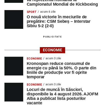
Râpa Roșie
Campionatul Mondial de Kickboxing
acum 6 zile
SPORT
Ora 10.00
–
„Cicloaventurier de Sebeș”
– startul oficial
O nouă victorie în meciurile de
al competiției MTB pentru copii.
pregătire: CSM Sebeș – Interstar
Sibiu 5-2 (2-0)
LUNI, 24 AUGUST 2026
PUBLICITATE
Casa Fanfarei din Petrești
ECONOMIE
Ora 18.00
– Activități recreative pentru copii, susținute de
trupele de teatru
„Gepetto”
și
„Pied Piper”
.
acum 3 zile
ECONOMIE
Kronospan reduce consumul de
Ora 19.00
–
Seară cu tradiții săsești
, cu participarea:
energie cu până la 50%. O parte din
liniile de producție vor fi oprite
temporar
Fanfarei din Petrești;
acum 3 zile
ECONOMIE
Trupei de Dansuri Săsești;
Locuri de muncă în Săsciori,
disponibile la 4 august 2026. AJOFM
Alexandrei Pamfilie;
Alba a publicat lista posturilor
Alfred Dahinten.
vacante