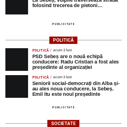
Milena Vădan – vioară
folosind trecerea de pietoni…
Emanuel Elcean – contrabas
Adrian Lup – violoncel
PUBLICITATE
Dansatori:
Ioana Lascu și Horia Călin Pop
,
Raluca și
POLITICĂ
Vlad Dordea
.
acum 2 luni
POLITICĂ
Piața Primăriei
PSD Sebeș are o nouă echipă
conducere: Radu Cristian a fost ales
Orele 17.00–20.00
– Punct oficial de înscrieri și informații
președinte al organizației
(Race Office) pentru competiția
„Cicloaventurier de
acum 3 luni
POLITICĂ
Sebeș”
.
Seniorii social-democrați din Alba și-
au ales noua conducere, la Sebeș.
SÂMBĂTĂ, 22 AUGUST 2026
Emil Itu este noul președinte
Platoul Centrului Cultural „Lucian
PUBLICITATE
Blaga” Sebeș
SOCIETATE