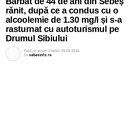
Bărbat de 44 de ani din Sebeș
rănit, după ce a condus cu o
alcoolemie de 1.30 mg/l și s-a
rasturnat cu autoturismul pe
Drumul Sibiului
Publicat
acum 2 luni
în
30.05.2026
De
sebesinfo.ro