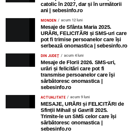
catolic în 2027, dar și în următorii
Copiii în armonia orașului
ani | sebesinfo.ro
Ora 10.00
– Școala din Răhău: activități recreative pentru
acum 12 luni
MONDEN
copii.
Mesaje de Sfânta Maria 2025.
URĂRI, FELICITĂRI și SMS-uri care
Ora 11.00
– Curtea Școlii „M. Kogălniceanu”: activități
pot fi trimise persoanelor care își
recreative pentru copii.
serbează onomastica | sebesinfo.ro
acum 4 luni
DIN JUDEȚ
Ora 17.00
– Grădina Muzeului Municipal „Ioan Raica”
Mesaje de Florii 2026. SMS-uri,
Sebeș: încheierea Școlii de vară
„Curcubeul Prieteniei”
.
urări și felicitări care pot fi
transmise persoanelor care îşi
Ora 18.30
– Aula Primăriei Municipiului Sebeș:
sărbătoresc onomastica |
festivitatea de premiere a șefilor de promoție și a elevilor
sebesinfo.ro
care au obținut rezultate remarcabile la examenele de
acum 9 luni
ACTUALITATE
Evaluare Națională și Bacalaureat.
MESAJE, URĂRI și FELICITĂRI de
Sfinții Mihail și Gavrill 2025.
Ora 19.00
– Parcul Tineretului:
Spectacol pentru copii și
Trimite-le un SMS celor care își
Spuma Party
.
sărbătoresc onomastica |
sebesinfo.ro
Participă: