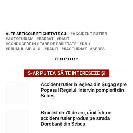
ALTE ARTICOLE ETICHETATE CU:
ACCIDENT RUTIER
AUTOTURISM
BARBAT
BAUT
CONDUCERE IN STARE DE EBRIETATE
DN 1
DRUMUL SIBIULUI
RANIT
RASTURNAT
SEBES
PUBLICITATE
S-AR PUTEA SĂ TE INTERESEZE ȘI
Accident rutier la ieșirea din Șugag spre
Popasul Regelui. Intervin pompierii din
Sebeș
Biciclist de 70 de ani, rănit într-un
accident rutier produs pe strada
Dorobanți din Sebeș