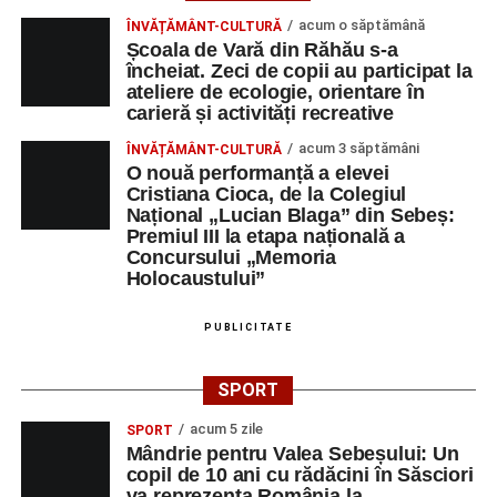
Orele 10.00–20.00
– Punct oficial de înscrieri și informații
acum o săptămână
ÎNVĂȚĂMÂNT-CULTURĂ
(Race Office) pentru competiția
„Cicloaventurier de
Școala de Vară din Răhău s-a
Sebeș”
.
încheiat. Zeci de copii au participat la
ateliere de ecologie, orientare în
Râpa Roșie
carieră și activități recreative
acum 3 săptămâni
ÎNVĂȚĂMÂNT-CULTURĂ
Orele 17.00–20.00
– Antrenamente libere pe traseul de
O nouă performanță a elevei
concurs.
Cristiana Cioca, de la Colegiul
Național „Lucian Blaga” din Sebeș:
Premiul III la etapa națională a
Centrul Cultural „Lucian Blaga”
Concursului „Memoria
Sebeș – Sala de spectacole
Holocaustului”
Ora 19.00
– Proiecție cinematografică:
„Unde merg
PUBLICITATE
elefanții”
(România, 2023), black comedy, în regia lui
Gabi Virginia Șarga și Cătălin Rotaru, producător Gabi
SPORT
Suciu.
acum 5 zile
SPORT
Mândrie pentru Valea Sebeșului: Un
DUMINICĂ, 23 AUGUST 2026
copil de 10 ani cu rădăcini în Săsciori
va reprezenta România la