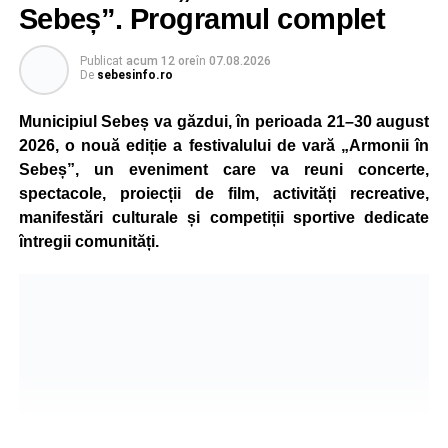
aparatul etilotest, rezultatele fiind negative.
Sebeș”. Programul complet
Polițiștii au deschis un dosar penal și continuă cercetările
Publicat
acum 12 ore
în
07.08.2026
pentru vătămare corporală din culpă, urmând să
De
sebesinfo.ro
stabilească toate împrejurările în care s-a produs
Municipiul Sebeș va găzdui, în perioada 21–30 august
accidentul.
2026, o nouă ediție a festivalului de vară „Armonii în
Sebeș”, un eveniment care va reuni concerte,
spectacole, proiecții de film, activități recreative,
Adaugă-ne ca sursă preferată
manifestări culturale și competiții sportive dedicate
întregii comunități.
Urmărește-ne pe Google News
Ultimele știri din Sebeș
4–6 septembrie 2026: Prima ediție a Transylvania
Fest, la Cetatea Greavilor din Gârbova
Accident rutier la ieșirea din Șugag spre Popasul