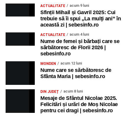
acum 9 luni
ACTUALITATE
Sfinții Mihail și Gavril 2025: Cui
Alexandra Pamfilie și Școala de muzică
„DoReMi”
;
trebuie să îi spui „La mulţi ani” în
Ancuța Stănuș și grupul de folclor;
această zi | sebesinfo.ro
Trupa de Dansuri Săsești.
acum 4 luni
ACTUALITATE
Nume de femei și bărbați care se
Ora 20.30
– Parcul Tineretului: proiecția filmului pentru
sărbătoresc de Florii 2026 |
copii
„Străjerii Deltei”
(România, 2021), film de familie și
sebesinfo.ro
aventură, AG.
acum 12 luni
MONDEN
Nume care se sărbătoresc de
JOI, 27 AUGUST 2026
Sfânta Maria | sebesinfo.ro
Grădina Muzeului Municipal „Ioan
acum 8 luni
DIN JUDEȚ
Raica” Sebeș
Mesaje de Sfântul Nicolae 2025.
Felicitări și urări de Moș Nicolae
pentru cei dragi | sebesinfo.ro
Ora 19.00
–
Sărbătoarea Seniorilor
– festivitatea de
premiere a cuplurilor care aniversează 50 de ani de
căsătorie.