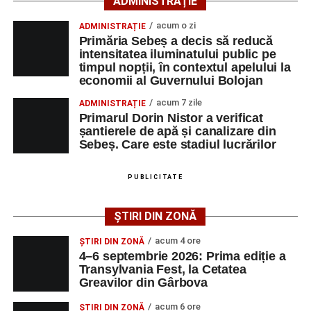
ADMINISTRAȚIE
Festivalul va cuprinde și o seară dedicată tradițiilor
acum o zi
ADMINISTRAȚIE
săsești, precum și un spectacol folcloric organizat în
Primăria Sebeș a decis să reducă
memoria interpretului Felician Fărcașiu.
intensitatea iluminatului public pe
timpul nopții, în contextul apelului la
Printre momentele de atracție se numără spectacolul de
economii al Guvernului Bolojan
vals și tango din Piața Primăriei, dar și concertul de rock
acum 7 zile
ADMINISTRAȚIE
simfonic susținut în Grădina Muzeului Municipal „Ioan
Primarul Dorin Nistor a verificat
Raica”, sub bagheta dirijorului
Remus Grama
, alături de
șantierele de apă și canalizare din
muzicieni români de prestigiu.
Sebeș. Care este stadiul lucrărilor
Și în acest an, pe scenă vor urca atât artiști consacrați, cât
PUBLICITATE
și interpreți originari din Sebeș, care și-au construit
cariere de succes în țară și în străinătate.
ȘTIRI DIN ZONĂ
Festivalul include și o componentă cinematografică
acum 4 ore
ȘTIRI DIN ZONĂ
importantă. Publicul va putea urmări mai multe producții
4–6 septembrie 2026: Prima ediție a
Transylvania Fest, la Cetatea
realizate cu implicarea producătoarei
Gabi Suciu
,
Greavilor din Gârbova
originară din Sebeș, prezentă de-a lungul timpului la
unele dintre cele mai importante festivaluri europene de
acum 6 ore
ȘTIRI DIN ZONĂ