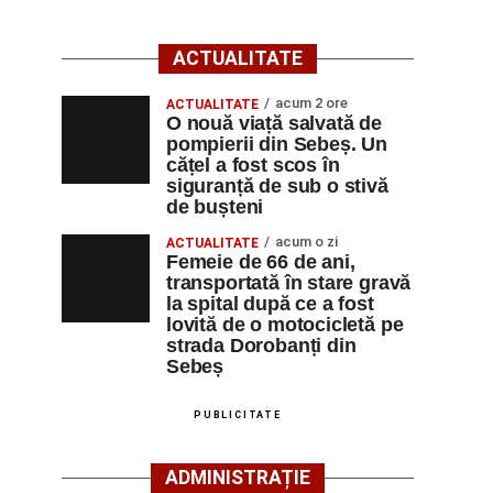
ACTUALITATE
acum 2 ore
ACTUALITATE
O nouă viață salvată de
pompierii din Sebeș. Un
cățel a fost scos în
siguranță de sub o stivă
de bușteni
acum o zi
ACTUALITATE
Femeie de 66 de ani,
transportată în stare gravă
la spital după ce a fost
lovită de o motocicletă pe
strada Dorobanți din
Sebeș
PUBLICITATE
ADMINISTRAȚIE