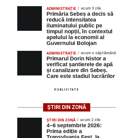
acum 3 zile
ADMINISTRAȚIE
Primăria Sebeș a decis să
reducă intensitatea
iluminatului public pe
timpul nopții, în contextul
apelului la economii al
Guvernului Bolojan
acum o săptămână
ADMINISTRAȚIE
Primarul Dorin Nistor a
verificat șantierele de apă
și canalizare din Sebeș.
Care este stadiul lucrărilor
PUBLICITATE
ȘTIRI DIN ZONĂ
acum 2 zile
ȘTIRI DIN ZONĂ
4–6 septembrie 2026:
Prima ediție a
Transylvania Fest, la