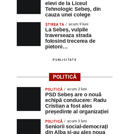
elevi de la Liceul
Tehnologic Sebeș, din
cauza unei colege
acum 9 luni
ŞTIREA TA
La Sebeș, vulpile
traverseaza strada
folosind trecerea de
pietoni…
PUBLICITATE
POLITICĂ
acum 2 luni
POLITICĂ
PSD Sebeș are o nouă
echipă conducere: Radu
Cristian a fost ales
președinte al organizației
acum 3 luni
POLITICĂ
Seniorii social-democrați
din Alba și-au ales noua