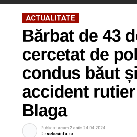
ACTUALITATE
Bărbat de 43 d
cercetat de pol
condus băut și
accident rutie
Blaga
Publicat
acum 2 ani
în
24.04.2024
De
sebesinfo.ro