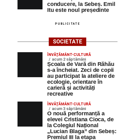
conducere, la Sebeș. Emil
Itu este noul președinte
PUBLICITATE
SOCIETATE
ÎNVĂȚĂMÂNT-CULTURĂ
acum 2 săptămâni
Școala de Vară din Răhău
s-a încheiat. Zeci de copii
au participat la ateliere de
ecologie, orientare în
carieră și activități
recreative
ÎNVĂȚĂMÂNT-CULTURĂ
acum 3 săptămâni
O nouă performanță a
elevei Cristiana Cioca, de
la Colegiul Național
„Lucian Blaga” din Sebeș:
Premiul III la etapa