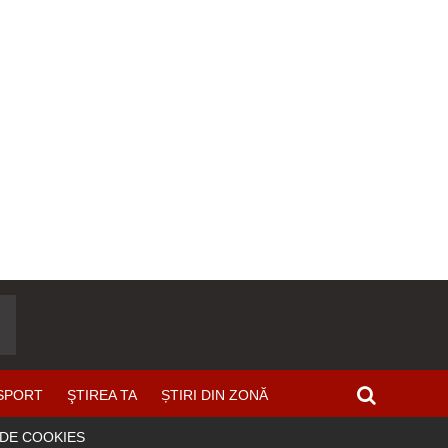
SPORT
ŞTIREA TA
ȘTIRI DIN ZONĂ
 DE COOKIES