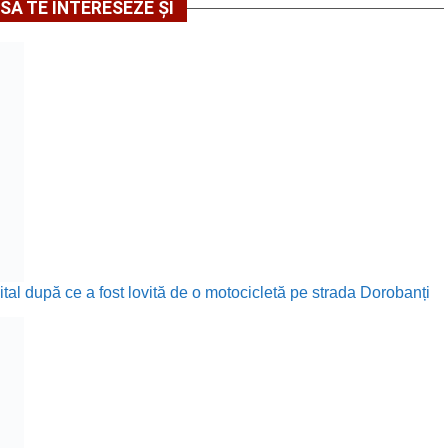
SĂ TE INTERESEZE ȘI
ital după ce a fost lovită de o motocicletă pe strada Dorobanți