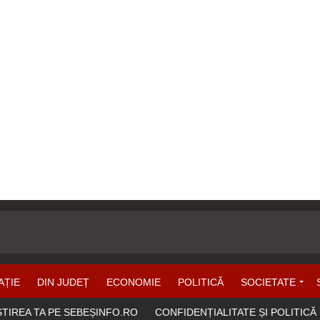
AȚIE
DIN JUDEȚ
ECONOMIE
POLITICĂ
SOCIETATE
ȘTIREA TA PE SEBEȘINFO.RO
CONFIDENȚIALITATE ȘI POLITICĂ