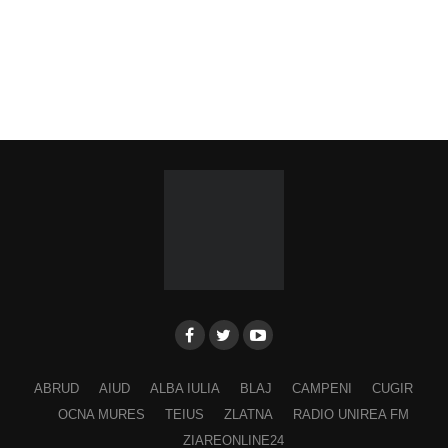
ABRUD
AIUD
ALBA IULIA
BLAJ
CAMPENI
CUGIR
OCNA MURES
TEIUS
ZLATNA
RADIO UNIREA FM
ZIAREONLINE24