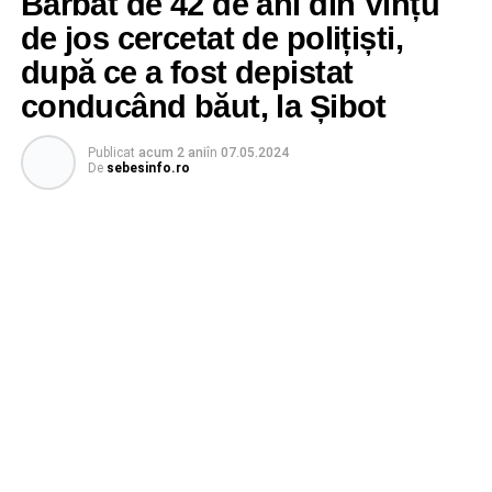
Bărbat de 42 de ani din Vințu
de jos cercetat de polițiști,
după ce a fost depistat
conducând băut, la Șibot
Publicat
acum 2 ani
în
07.05.2024
De
sebesinfo.ro