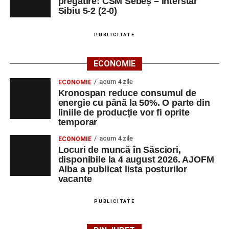
pregătire: CSM Sebeș – Interstar
Sibiu 5-2 (2-0)
PUBLICITATE
ECONOMIE
acum 4 zile
ECONOMIE
Kronospan reduce consumul de
energie cu până la 50%. O parte din
liniile de producție vor fi oprite
temporar
acum 4 zile
ECONOMIE
Locuri de muncă în Săsciori,
disponibile la 4 august 2026. AJOFM
Alba a publicat lista posturilor
vacante
PUBLICITATE