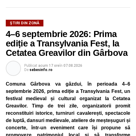
ȘTIRI DIN ZONĂ
4–6 septembrie 2026: Prima
ediție a Transylvania Fest, la
Cetatea Greavilor din Gârbova
Publicat
acum 17 ore
în
07.08.2026
De
sebesinfo.ro
Comuna Gârbova va găzdui, în perioada 4–6
septembrie 2026, prima ediție a Transylvania Fest, un
festival medieval și cultural organizat la Cetatea
Greavilor. Timp de trei zile, organizatorii promit
reconstituiri istorice, turniruri cavalerești, spectacole
de luptă, dansuri medievale, ateliere de meșteșuguri și
concerte, într-un eveniment care își propune să
promoveze patrimoniul local și să transforme