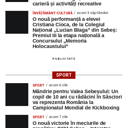
carieră și activități recreative
acum 3 săptămâni
ÎNVĂȚĂMÂNT-CULTURĂ
O nouă performanță a elevei
Cristiana Cioca, de la Colegiul
Național „Lucian Blaga” din Sebeș:
Premiul III la etapa națională a
Concursului „Memoria
Holocaustului”
PUBLICITATE
SPORT
acum 6 zile
SPORT
Mândrie pentru Valea Sebeșului: Un
copil de 10 ani cu rădăcini în Săsciori
va reprezenta România la
Campionatul Mondial de Kickboxing
acum 7 zile
SPORT
O nouă victorie în meciurile de