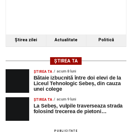
Ştirea zilei
Actualitate
Politică
ȘTIREA TA
acum 8 luni
ŞTIREA TA
Bătaie izbucnită între doi elevi de la
Liceul Tehnologic Sebeș, din cauza
unei colege
acum 9 luni
ŞTIREA TA
La Sebeș, vulpile traverseaza strada
folosind trecerea de pietoni…
PUBLICITATE