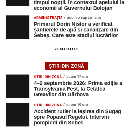
dezvoltare pentru prezent”
, a declarat Alexandru Radu,
timpul nopții, în contextul apelului la
motocicletă
economii al Guvernului Bolojan
președintele Asociației AGORA – Născuți Liberi.
4–6 septembrie 2026: Prima ediție a Transylvania
acum o săptămână
ADMINISTRAȚIE
Transylvania Fest va avea loc în perioada
4–6
Fest, la Cetatea Greavilor din Gârbova
Primarul Dorin Nistor a verificat
septembrie 2026
, la
Cetatea Greavilor din Gârbova
.
șantierele de apă și canalizare din
Accident rutier la ieșirea din Șugag spre Popasul
Sebeș. Care este stadiul lucrărilor
Intrarea este liberă pe întreaga durată a evenimentului.
Regelui. Intervin pompierii din Sebeș
PUBLICITATE
Adaugă-ne ca sursă preferată
ȘTIRI DIN ZONĂ
acum 17 ore
Urmărește-ne pe Google News
ȘTIRI DIN ZONĂ
4–6 septembrie 2026: Prima ediție a
Transylvania Fest, la Cetatea
Greavilor din Gârbova
Ultimele știri din Sebeș
acum 19 ore
ȘTIRI DIN ZONĂ
Accident pe strada Dorobanți din Sebeș: fermeie
Accident rutier la ieșirea din Șugag
de 66 de ani rănită grav, după ce a fost lovită de o
spre Popasul Regelui. Intervin
motocicletă
pompierii din Sebeș
4–6 septembrie 2026: Prima ediție a Transylvania