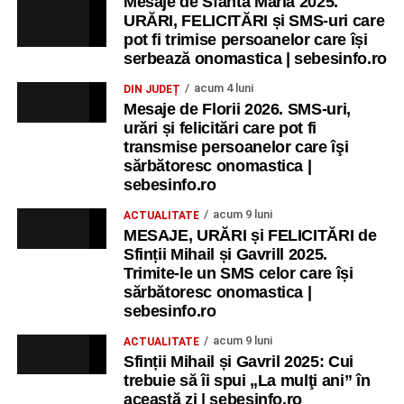
Mesaje de Sfânta Maria 2025.
URĂRI, FELICITĂRI și SMS-uri care
pot fi trimise persoanelor care își
serbează onomastica | sebesinfo.ro
acum 4 luni
DIN JUDEȚ
Mesaje de Florii 2026. SMS-uri,
urări și felicitări care pot fi
transmise persoanelor care îşi
sărbătoresc onomastica |
sebesinfo.ro
acum 9 luni
ACTUALITATE
MESAJE, URĂRI și FELICITĂRI de
Sfinții Mihail și Gavrill 2025.
Trimite-le un SMS celor care își
sărbătoresc onomastica |
sebesinfo.ro
acum 9 luni
ACTUALITATE
Sfinții Mihail și Gavril 2025: Cui
trebuie să îi spui „La mulţi ani” în
această zi | sebesinfo.ro