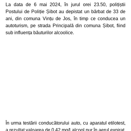
La data de 6 mai 2024, în jurul orei 23.50, polițiștii
Postului de Poliție Șibot au depistat un bărbat de 33 de
ani, din comuna Vințu de Jos, în timp ce conducea un
autoturism, pe strada Principală din comuna Șibot, fiind
sub influența băuturilor alcoolice.
În urma testării conducătorului auto, cu aparatul etilotest,
a rezultat valoarea de 0,42 mg/l alcool pur în aerul expirat,