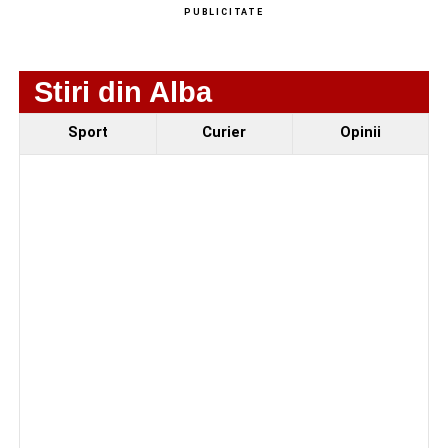
PUBLICITATE
Fest, la Cetatea Greavilor din Gârbova
Accident rutier la ieșirea din Șugag spre Popasul
Regelui. Intervin pompierii din Sebeș
Stiri din Alba
Sport
Curier
Opinii