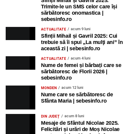
Sfinții Mihail și Gavrill 2025.
Trimite-le un SMS celor care își
sărbătoresc onomastica |
sebesinfo.ro
acum 9 luni
ACTUALITATE
Sfinții Mihail și Gavril 2025: Cui
trebuie să îi spui „La mulţi ani” în
această zi | sebesinfo.ro
acum 4 luni
ACTUALITATE
Nume de femei și bărbați care se
sărbătoresc de Florii 2026 |
sebesinfo.ro
acum 12 luni
MONDEN
Nume care se sărbătoresc de
Sfânta Maria | sebesinfo.ro
acum 8 luni
DIN JUDEȚ
Mesaje de Sfântul Nicolae 2025.
Felicitări și urări de Moș Nicolae