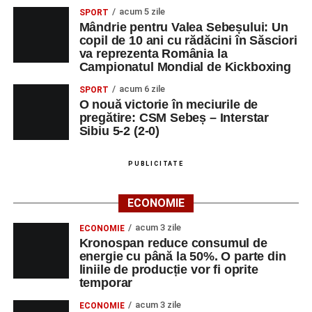
elevilor. Născută din experiența duhovnicească și
acum 5 zile
SPORT
formativă a Mănăstirii Oașa, Sinaxa își propune să
Mândrie pentru Valea Sebeșului: Un
sprijine profesorii în regăsirea motivației interioare,
copil de 10 ani cu rădăcini în Săsciori
oferindu-le nu doar instrumente metodice actuale, ci și
va reprezenta România la
Campionatul Mondial de Kickboxing
contexte de sprijin reciproc, colaborare și reconectare la
vocația pedagogică autentică.
acum 6 zile
SPORT
O nouă victorie în meciurile de
pregătire: CSM Sebeș – Interstar
Sibiu 5-2 (2-0)
Adaugă-ne ca sursă preferată
PUBLICITATE
Urmărește-ne pe Google News
ECONOMIE
Ultimele știri din Sebeș
acum 3 zile
ECONOMIE
Kronospan reduce consumul de
energie cu până la 50%. O parte din
Zilele Municipiului Sebeș 2026: zece zile de
liniile de producție vor fi oprite
spectacole, filme, sport și evenimente culturale, la
temporar
festivalul „Armonii în Sebeș”. Programul complet
acum 3 zile
ECONOMIE