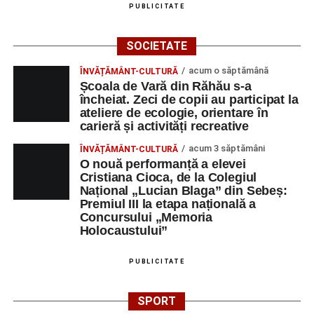
apoi în viața noastră, modul de adresare, tonul și gestica
PUBLICITATE
sunt vitale.”
(Prof. Ciura Marinela)
SOCIETATE
Privind spre ediția următoare
acum o săptămână
ÎNVĂȚĂMÂNT-CULTURĂ
Școala de Vară din Răhău s-a
În încheierea evenimentului, organizatorii au anunțat tema
încheiat. Zeci de copii au participat la
ediției din 2027, dedicată relației dintre caracter, valori și
ateliere de ecologie, orientare în
educație. După trei ediții care au abordat comunicarea
carieră și activități recreative
didactică, dinamica diferențelor, participarea și luarea
acum 3 săptămâni
ÎNVĂȚĂMÂNT-CULTURĂ
deciziilor, comunitatea Sinaxa Educațională își propune
O nouă performanță a elevei
să revină la întrebările fundamentale despre valorile care
Cristiana Cioca, de la Colegiul
stau la baza actului educațional și despre rolul
Național „Lucian Blaga” din Sebeș:
Premiul III la etapa națională a
profesorului în formarea caracterului tinerilor.
Concursului „Memoria
Holocaustului”
Despre comunitatea Sinaxa Educațională
PUBLICITATE
Asociația
„Sinaxa Educațională”
este o comunitate de
profesori, dedicată susținerii unei educații centrate pe
valorile creștin-ortodoxe și pe formarea caracterului
SPORT