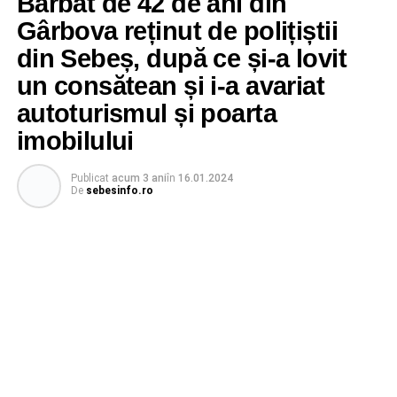
Bărbat de 42 de ani din
Gârbova reținut de polițiștii
din Sebeș, după ce și-a lovit
un consătean și i-a avariat
autoturismul și poarta
imobilului
Publicat
acum 3 ani
în
16.01.2024
De
sebesinfo.ro