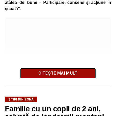
atâtea idei bune – Participare, consens și acțiune în
școală”.
CITEȘTE MAI MULT
La ediția din acest an au participat peste 200 de cadre
ȘTIRI DIN ZONĂ
didactice din întreaga țară. Printre participanți s-au aflat
Familie cu un copil de 2 ani,
profesori debutanți, profesori cu experiență, inspectori
școlari, directori de școli, consilieri școlari, educatori și