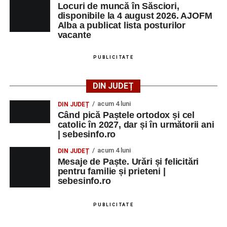
Primăria Sebeș a decis să reducă intensitatea
Locuri de muncă în Săsciori,
iluminatului public pe timpul nopții, în contextul
disponibile la 4 august 2026. AJOFM
Alba a publicat lista posturilor
apelului la economii al Guvernului Bolojan
vacante
Duminică, 23 august 2026, Râpa Roșie găzduiește
cea de-a III-a ediție a concursului „CicloAventurier
PUBLICITATE
de Sebeș”
DIN JUDEȚ
acum 4 luni
DIN JUDEȚ
Când pică Paștele ortodox și cel
catolic în 2027, dar și în următorii ani
| sebesinfo.ro
acum 4 luni
DIN JUDEȚ
Mesaje de Paște. Urări și felicitări
pentru familie și prieteni |
sebesinfo.ro
PUBLICITATE