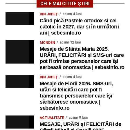
CELE MAI CITITE ȘTIRI
acum 4 luni
DIN JUDEȚ
Când pică Paștele ortodox și cel
catolic în 2027, dar și în următorii
ani | sebesinfo.ro
acum 12 luni
MONDEN
Mesaje de Sfânta Maria 2025.
URĂRI, FELICITĂRI și SMS-uri care
pot fi trimise persoanelor care își
serbează onomastica | sebesinfo.ro
acum 4 luni
DIN JUDEȚ
Mesaje de Florii 2026. SMS-uri,
urări și felicitări care pot fi
transmise persoanelor care îşi
sărbătoresc onomastica |
sebesinfo.ro
acum 9 luni
ACTUALITATE
MESAJE, URĂRI și FELICITĂRI de