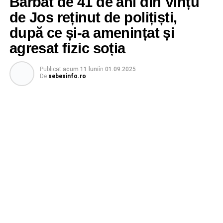
Bărbat de 41 de ani din Vințu
de Jos reținut de polițiști,
după ce și-a amenințat și
agresat fizic soția
Publicat
acum 11 luni
în
01.09.2025
De
sebesinfo.ro