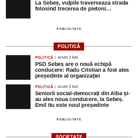
La Sebeș, vulpile traverseaza strada
folosind trecerea de pietoni…
PUBLICITATE
POLITICĂ
acum 2 luni
POLITICĂ
PSD Sebeș are o nouă echipă
conducere: Radu Cristian a fost ales
președinte al organizației
acum 3 luni
POLITICĂ
Seniorii social-democrați din Alba și-
au ales noua conducere, la Sebeș.
Emil Itu este noul președinte
PUBLICITATE
SOCIETATE