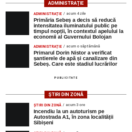
ADMINISTRAȚIE
bărbatul de 62 de ani – au suferit leziuni corporale.
acum 4 zile
ADMINISTRAȚIE
Cele patru persoane au fost transportate la Spitalul
Primăria Sebeș a decis să reducă
Județean de Urgență Alba Iulia pentru acordarea
intensitatea iluminatului public pe
timpul nopții, în contextul apelului la
îngrijirilor medicale de specialitate.
economii al Guvernului Bolojan
Cei doi conducători auto nu au putut fi testați cu aparatul
acum o săptămână
ADMINISTRAȚIE
etilotest, motiv pentru care le-au fost prelevate mostre
Primarul Dorin Nistor a verificat
șantierele de apă și canalizare din
biologice, în vederea stabilirii alcoolemiei.
Sebeș. Care este stadiul lucrărilor
Polițiștii continuă cercetările pentru stabilirea tuturor
împrejurărilor în care s-a produs accidentul, în cadrul unui
PUBLICITATE
dosar penal întocmit sub aspectul săvârșirii infracțiunii de
vătămare corporală din culpă.
ȘTIRI DIN ZONĂ
acum 3 ore
ȘTIRI DIN ZONĂ
Incendiu la un autoturism pe
Autostrada A1, în zona localității
Adaugă-ne ca sursă preferată
Sibișeni