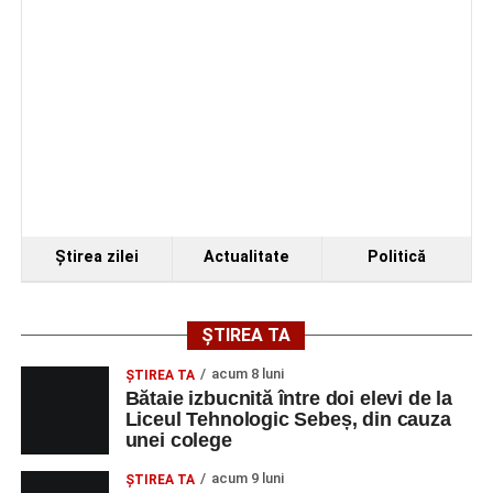
Ştirea zilei
Actualitate
Politică
ȘTIREA TA
acum 8 luni
ŞTIREA TA
Bătaie izbucnită între doi elevi de la
Liceul Tehnologic Sebeș, din cauza
unei colege
acum 9 luni
ŞTIREA TA