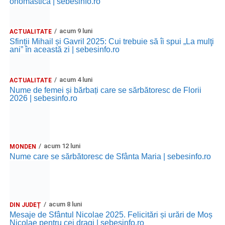
onomastica | sebesinfo.ro
acum 9 luni
ACTUALITATE
Sfinții Mihail și Gavril 2025: Cui trebuie să îi spui „La mulţi
ani” în această zi | sebesinfo.ro
acum 4 luni
ACTUALITATE
Nume de femei și bărbați care se sărbătoresc de Florii
2026 | sebesinfo.ro
acum 12 luni
MONDEN
Nume care se sărbătoresc de Sfânta Maria | sebesinfo.ro
acum 8 luni
DIN JUDEȚ
Mesaje de Sfântul Nicolae 2025. Felicitări și urări de Moș
Nicolae pentru cei dragi | sebesinfo.ro