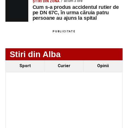
acum 3 ore
ȘTIRI DIN ZONĂ
Urmărește-ne pe Google News
Cum s-a produs accidentul rutier de
pe DN 67C, în urma căruia patru
persoane au ajuns la spital
Ultimele știri din Sebeș
Incendiu la un autoturism pe Autostrada A1, în zona
PUBLICITATE
localității Sibișeni
Școala de Fotbal Valea Frumoasei își întărește
Stiri din Alba
lotul pentru noul sezon. Trei achiziții și performanțe
importante la nivel juvenil
Sport
Curier
Opinii
Cum s-a produs accidentul rutier de pe DN 67C, în
urma căruia patru persoane au ajuns la spital