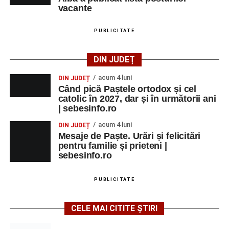
vacante
PUBLICITATE
DIN JUDEȚ
acum 4 luni
DIN JUDEȚ
Când pică Paștele ortodox și cel
catolic în 2027, dar și în următorii ani
| sebesinfo.ro
acum 4 luni
DIN JUDEȚ
Mesaje de Paște. Urări și felicitări
pentru familie și prieteni |
sebesinfo.ro
PUBLICITATE
CELE MAI CITITE ȘTIRI