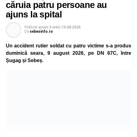
căruia patru persoane au
Adaugă-ne ca sursă preferată
ajuns la spital
Urmărește-ne pe Google News
Publicat
acum 3 ore
în
10.08.2026
De
sebesinfo.ro
Ultimele știri din Sebeș
Un accident rutier soldat cu patru victime s-a produs
Incendiu la un autoturism pe Autostrada A1, în zona
duminică seara, 9 august 2026, pe DN 67C, între
localității Sibișeni
Șugag și Sebeș.
Școala de Fotbal Valea Frumoasei își întărește
lotul pentru noul sezon. Trei achiziții și performanțe
importante la nivel juvenil
Cum s-a produs accidentul rutier de pe DN 67C, în
urma căruia patru persoane au ajuns la spital