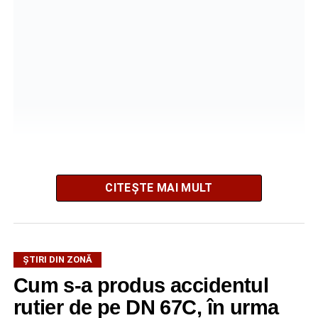
La fața locului intervine Detașamentul de Pompieri
CITEȘTE MAI MULT
Sebeș, cu o autospecială de stingere cu apă și spumă.
Pompierii acționează pentru localizarea și lichidarea
incendiului. Deocamdată, nu au fost comunicate informații
ȘTIRI DIN ZONĂ
privind existența unor victime sau cauza izbucnirii focului.
Cum s-a produs accidentul
rutier de pe DN 67C, în urma