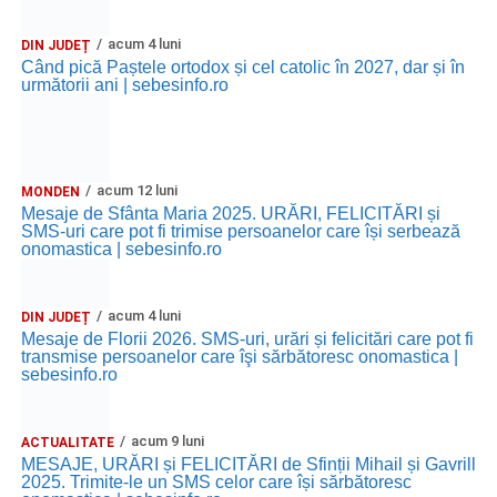
acum 4 luni
DIN JUDEȚ
Când pică Paștele ortodox și cel catolic în 2027, dar și în
următorii ani | sebesinfo.ro
acum 12 luni
MONDEN
Mesaje de Sfânta Maria 2025. URĂRI, FELICITĂRI și
SMS-uri care pot fi trimise persoanelor care își serbează
onomastica | sebesinfo.ro
acum 4 luni
DIN JUDEȚ
Mesaje de Florii 2026. SMS-uri, urări și felicitări care pot fi
transmise persoanelor care îşi sărbătoresc onomastica |
sebesinfo.ro
acum 9 luni
ACTUALITATE
MESAJE, URĂRI și FELICITĂRI de Sfinții Mihail și Gavrill
2025. Trimite-le un SMS celor care își sărbătoresc