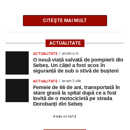
CITEȘTE MAI MULT
Poliția Municipiului Sebeș a fost sesizată, prin SNUAU
112, în jurul orei 20:41, cu privire la producerea
evenimentului rutier.
ACTUALITATE
Din primele cercetări efectuate la fața locului, polițiștii au
acum o zi
ACTUALITATE
stabilit că o femeie de 29 de ani, din municipiul Sebeș,
O nouă viață salvată de pompierii din
Sebeș. Un cățel a fost scos în
care conducea un autoturism pe direcția Șugag – Sebeș,
siguranță de sub o stivă de bușteni
a intrat în coliziune cu un alt autoturism, condus
regulamentar din sens opus, respectiv Sebeș – Șugag, de
acum 2 zile
ACTUALITATE
un bărbat de 62 de ani, din orașul Petrila, județul
Femeie de 66 de ani, transportată în
stare gravă la spital după ce a fost
Hunedoara.
lovită de o motocicletă pe strada
Dorobanți din Sebeș
În urma impactului, ambii conducători auto, precum și
două pasagere – o femeie de 22 de ani, aflată în
PUBLICITATE
autoturismul condus de femeia de 29 de ani, și o femeie
de 55 de ani, pasageră în autoturismul condus de