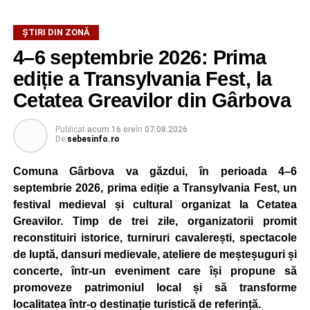
ȘTIRI DIN ZONĂ
4–6 septembrie 2026: Prima
ediție a Transylvania Fest, la
Cetatea Greavilor din Gârbova
Publicat
acum 16 ore
în
07.08.2026
De
sebesinfo.ro
Comuna Gârbova va găzdui, în perioada 4–6
septembrie 2026, prima ediție a Transylvania Fest, un
festival medieval și cultural organizat la Cetatea
Greavilor. Timp de trei zile, organizatorii promit
reconstituiri istorice, turniruri cavalerești, spectacole
de luptă, dansuri medievale, ateliere de meșteșuguri și
concerte, într-un eveniment care își propune să
promoveze patrimoniul local și să transforme
localitatea într-o destinație turistică de referință.