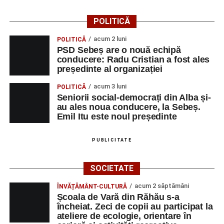
POLITICĂ
acum 2 luni
POLITICĂ
PSD Sebeș are o nouă echipă
conducere: Radu Cristian a fost ales
președinte al organizației
acum 3 luni
POLITICĂ
Seniorii social-democrați din Alba și-
au ales noua conducere, la Sebeș.
Emil Itu este noul președinte
PUBLICITATE
SOCIETATE
acum 2 săptămâni
ÎNVĂȚĂMÂNT-CULTURĂ
Școala de Vară din Răhău s-a
încheiat. Zeci de copii au participat la
ateliere de ecologie, orientare în