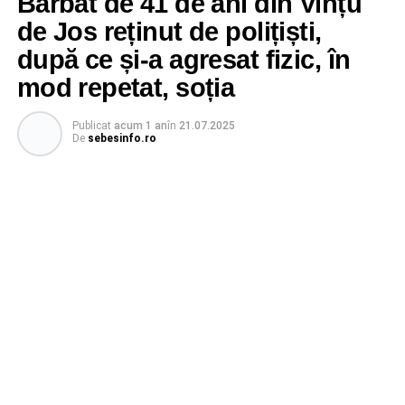
Bărbat de 41 de ani din Vințu
de Jos reținut de polițiști,
după ce și-a agresat fizic, în
mod repetat, soția
Publicat
acum 1 an
în
21.07.2025
De
sebesinfo.ro