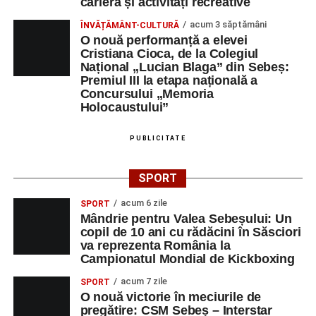
carieră și activități recreative
acum 3 săptămâni
ÎNVĂȚĂMÂNT-CULTURĂ
O nouă performanță a elevei
Cristiana Cioca, de la Colegiul
Național „Lucian Blaga” din Sebeș:
Premiul III la etapa națională a
Concursului „Memoria
Holocaustului”
PUBLICITATE
SPORT
acum 6 zile
SPORT
Mândrie pentru Valea Sebeșului: Un
copil de 10 ani cu rădăcini în Săsciori
va reprezenta România la
Campionatul Mondial de Kickboxing
acum 7 zile
SPORT
O nouă victorie în meciurile de
pregătire: CSM Sebeș – Interstar