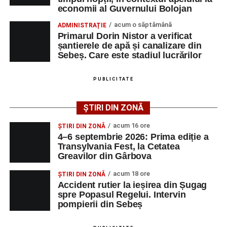
Accident rutier la ieșirea din Șugag spre Popasul
economii al Guvernului Bolojan
Regelui. Intervin pompierii din Sebeș
Transylvania Fest va avea loc în perioada
4–6
acum o săptămână
ADMINISTRAȚIE
Biciclist de 70 de ani, rănit într-un accident rutier
septembrie 2026
, la
Cetatea Greavilor din Gârbova
.
Primarul Dorin Nistor a verificat
produs pe strada Dorobanți din Sebeș
șantierele de apă și canalizare din
Intrarea este liberă pe întreaga durată a evenimentului.
Sebeș. Care este stadiul lucrărilor
PUBLICITATE
Adaugă-ne ca sursă preferată
ȘTIRI DIN ZONĂ
Urmărește-ne pe Google News
acum 16 ore
ȘTIRI DIN ZONĂ
4–6 septembrie 2026: Prima ediție a
Transylvania Fest, la Cetatea
Ultimele știri din Sebeș
Greavilor din Gârbova
4–6 septembrie 2026: Prima ediție a Transylvania
acum 18 ore
ȘTIRI DIN ZONĂ
Fest, la Cetatea Greavilor din Gârbova
Accident rutier la ieșirea din Șugag
spre Popasul Regelui. Intervin
Accident rutier la ieșirea din Șugag spre Popasul
pompierii din Sebeș
Regelui. Intervin pompierii din Sebeș