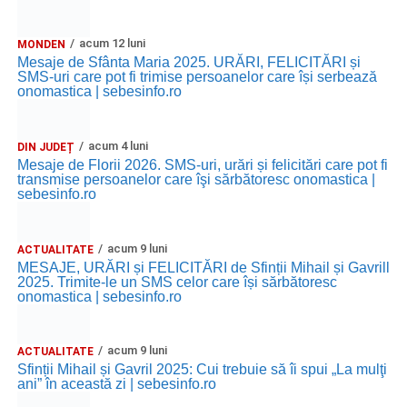
acum 12 luni
MONDEN
Mesaje de Sfânta Maria 2025. URĂRI, FELICITĂRI și
SMS-uri care pot fi trimise persoanelor care își serbează
onomastica | sebesinfo.ro
acum 4 luni
DIN JUDEȚ
Mesaje de Florii 2026. SMS-uri, urări și felicitări care pot fi
transmise persoanelor care îşi sărbătoresc onomastica |
sebesinfo.ro
acum 9 luni
ACTUALITATE
MESAJE, URĂRI și FELICITĂRI de Sfinții Mihail și Gavrill
2025. Trimite-le un SMS celor care își sărbătoresc
onomastica | sebesinfo.ro
acum 9 luni
ACTUALITATE
Sfinții Mihail și Gavril 2025: Cui trebuie să îi spui „La mulţi
ani” în această zi | sebesinfo.ro