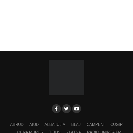
ABRUD
AIUD
ALBA IULIA
BLAJ
CAMPENI
CUGIR
OCNA MURES
TEIUS
ZLATNA
RADIO UNIREA FM