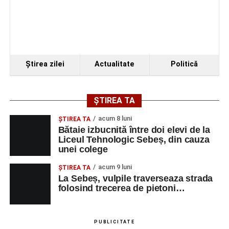
Ştirea zilei
Actualitate
Politică
ȘTIREA TA
acum 8 luni
ŞTIREA TA
Bătaie izbucnită între doi elevi de la
Liceul Tehnologic Sebeș, din cauza
unei colege
acum 9 luni
ŞTIREA TA
La Sebeș, vulpile traverseaza strada
folosind trecerea de pietoni…
PUBLICITATE