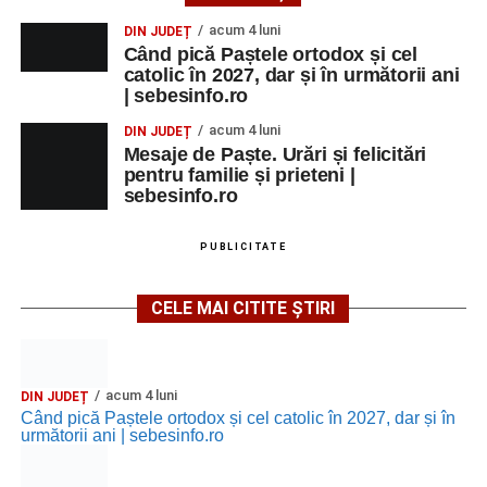
acum 4 luni
DIN JUDEȚ
Când pică Paștele ortodox și cel
catolic în 2027, dar și în următorii ani
| sebesinfo.ro
acum 4 luni
DIN JUDEȚ
Mesaje de Paște. Urări și felicitări
pentru familie și prieteni |
sebesinfo.ro
PUBLICITATE
CELE MAI CITITE ȘTIRI
acum 4 luni
DIN JUDEȚ
Când pică Paștele ortodox și cel catolic în 2027, dar și în
următorii ani | sebesinfo.ro