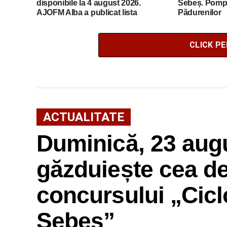
disponibile la 4 august 2026.
Sebeș. Pompie
AJOFM Alba a publicat lista
Pădurenilor
posturilor vacante
CLICK P
ACTUALITATE
Duminică, 23 aug
găzduiește cea de-a
concursului „Cicl
Sebeș”