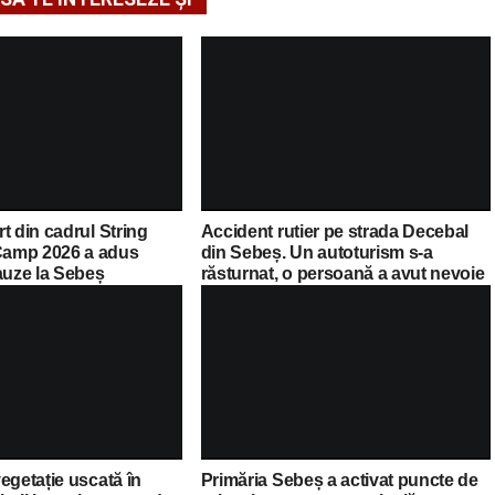
t din cadrul String
Accident rutier pe strada Decebal
amp 2026 a adus
din Sebeș. Un autoturism s-a
auze la Sebeș
răsturnat, o persoană a avut nevoie
de îngrijiri medicale
egetație uscată în
Primăria Sebeș a activat puncte de