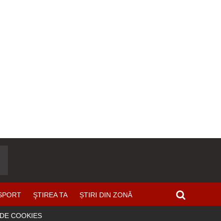
SPORT
ŞTIREA TA
ȘTIRI DIN ZONĂ
 DE COOKIES