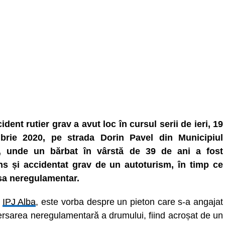
ident rutier grav a avut loc în cursul serii de ieri, 19
brie 2020, pe strada Dorin Pavel din Municipiul
, unde un bărbat în vârstă de 39 de ani a fost
ns și accidentat grav de un autoturism, în timp ce
sa neregulamentar.
t
IPJ Alba
, este vorba despre un pieton care s-a angajat
versarea neregulamentară a drumului, fiind acroșat de un