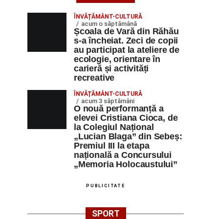
ÎNVĂȚĂMÂNT-CULTURĂ
acum o săptămână
Școala de Vară din Răhău
s-a încheiat. Zeci de copii
au participat la ateliere de
ecologie, orientare în
carieră și activități
recreative
ÎNVĂȚĂMÂNT-CULTURĂ
acum 3 săptămâni
O nouă performanță a
elevei Cristiana Cioca, de
la Colegiul Național
„Lucian Blaga” din Sebeș:
Premiul III la etapa
națională a Concursului
„Memoria Holocaustului”
PUBLICITATE
SPORT