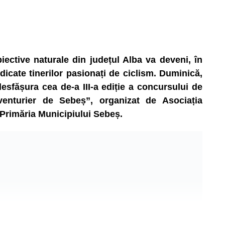
ective naturale din județul Alba va deveni, în
icate tinerilor pasionați de ciclism. Duminică,
sfășura cea de-a III-a ediție a concursului de
venturier de Sebeș”, organizat de Asociația
 Primăria Municipiului Sebeș.