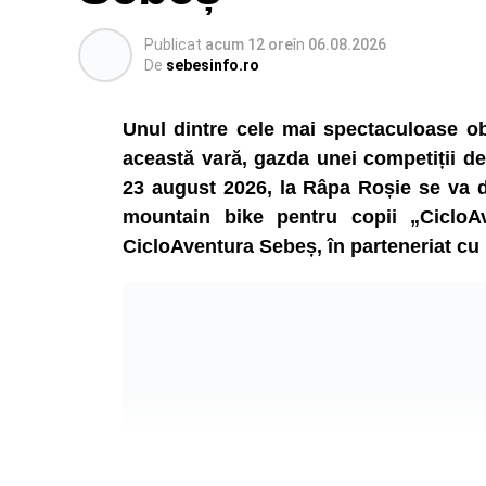
Publicat
acum 12 ore
în
06.08.2026
De
sebesinfo.ro
Unul dintre cele mai spectaculoase obi
această vară, gazda unei competiții ded
23 august 2026, la Râpa Roșie se va de
mountain bike pentru copii „CicloA
CicloAventura Sebeș, în parteneriat cu