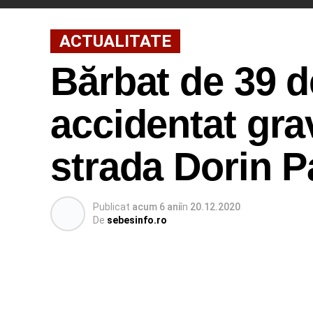
ACTUALITATE
Bărbat de 39 d
accidentat grav
strada Dorin P
Publicat
acum 6 ani
în
20.12.2020
De
sebesinfo.ro