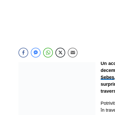
Un acc
decem
Sebeș
surpri
traver
Potrivi
în tra