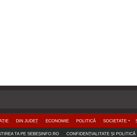
AȚIE
DIN JUDEȚ
ECONOMIE
POLITICĂ
SOCIETATE
ȘTIREA TA PE SEBEȘINFO.RO
CONFIDENȚIALITATE ȘI POLITICĂ