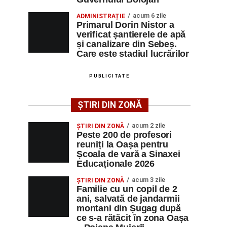
acum 6 zile
ADMINISTRAȚIE
Primarul Dorin Nistor a
verificat șantierele de apă
și canalizare din Sebeș.
Care este stadiul lucrărilor
PUBLICITATE
ȘTIRI DIN ZONĂ
acum 2 zile
ȘTIRI DIN ZONĂ
Peste 200 de profesori
reuniți la Oașa pentru
Școala de vară a Sinaxei
Educaționale 2026
acum 3 zile
ȘTIRI DIN ZONĂ
Familie cu un copil de 2
ani, salvată de jandarmii
montani din Șugag după
ce s-a rătăcit în zona Oașa