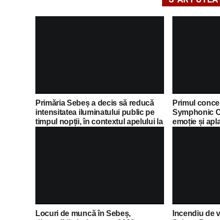
Primăria Sebeș a decis să reducă
Primul concer
intensitatea iluminatului public pe
Symphonic C
timpul nopții, în contextul apelului la
emoție și apl
economii al Guvernului Bolojan
Locuri de muncă în Sebeș,
Incendiu de v