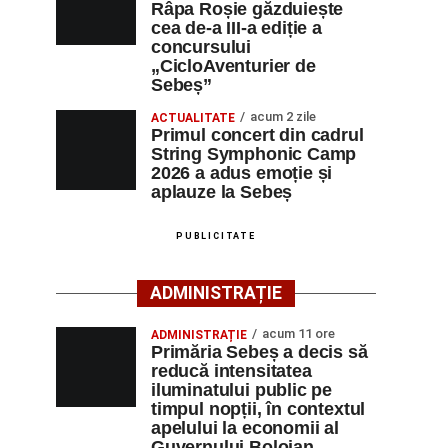
Râpa Roșie găzduiește
cea de-a III-a ediție a
concursului
„CicloAventurier de
Sebeș”
acum 2 zile
ACTUALITATE
Primul concert din cadrul
String Symphonic Camp
2026 a adus emoție și
aplauze la Sebeș
PUBLICITATE
ADMINISTRAȚIE
acum 11 ore
ADMINISTRAȚIE
Primăria Sebeș a decis să
reducă intensitatea
iluminatului public pe
timpul nopții, în contextul
apelului la economii al
Guvernului Bolojan