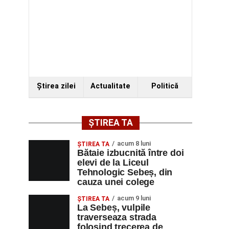
Ştirea zilei
Actualitate
Politică
ȘTIREA TA
acum 8 luni
ŞTIREA TA
Bătaie izbucnită între doi
elevi de la Liceul
Tehnologic Sebeș, din
cauza unei colege
acum 9 luni
ŞTIREA TA
La Sebeș, vulpile
traverseaza strada
folosind trecerea de