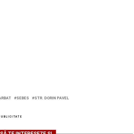
ARBAT
SEBES
STR. DORIN PAVEL
PUBLICITATE
SĂ TE INTERESEZE ȘI