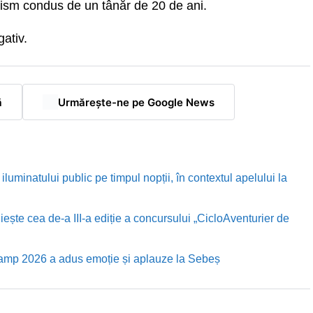
rism condus de un tânăr de 20 de ani.
gativ.
ă
Urmărește-ne pe Google News
luminatului public pe timpul nopții, în contextul apelului la
te cea de-a III-a ediție a concursului „CicloAventurier de
Camp 2026 a adus emoție și aplauze la Sebeș