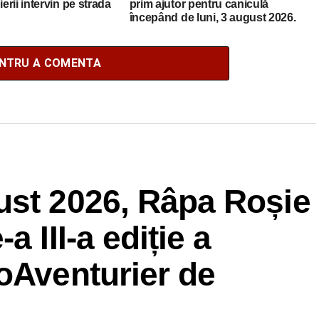
rii intervin pe strada
prim ajutor pentru caniculă
începând de luni, 3 august 2026.
Lista completă a locațiilor
ENTRU A COMENTA
ust 2026, Râpa Roșie
 III-a ediție a
oAventurier de