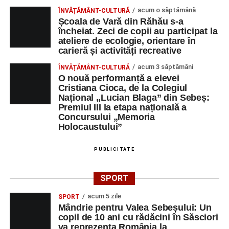
acum o săptămână
ÎNVĂȚĂMÂNT-CULTURĂ
Școala de Vară din Răhău s-a
încheiat. Zeci de copii au participat la
ateliere de ecologie, orientare în
carieră și activități recreative
acum 3 săptămâni
ÎNVĂȚĂMÂNT-CULTURĂ
O nouă performanță a elevei
Cristiana Cioca, de la Colegiul
Național „Lucian Blaga” din Sebeș:
Premiul III la etapa națională a
Concursului „Memoria
Holocaustului”
PUBLICITATE
SPORT
acum 5 zile
SPORT
Mândrie pentru Valea Sebeșului: Un
copil de 10 ani cu rădăcini în Săsciori
va reprezenta România la