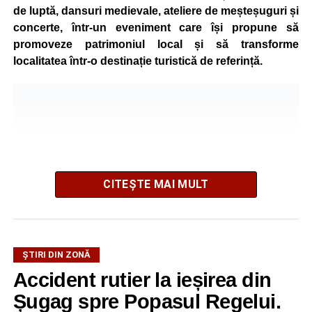
de luptă, dansuri medievale, ateliere de meșteșuguri și
concerte, într-un eveniment care își propune să
promoveze patrimoniul local și să transforme
localitatea într-o destinație turistică de referință.
CITEȘTE MAI MULT
ȘTIRI DIN ZONĂ
Festivalul este organizat de
Asociația AGORA – Născuți
Accident rutier la ieșirea din
Liberi
, în parteneriat cu
Primăria Comunei Gârbova
și
Șugag spre Popasul Regelui.
Ordinul Cetății Mühlbach
, iar accesul publicului va fi