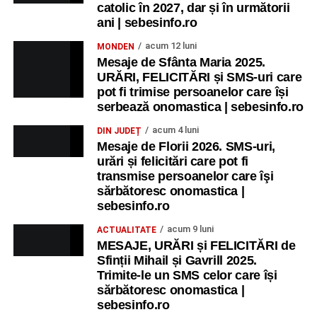
catolic în 2027, dar și în următorii
ani | sebesinfo.ro
acum 12 luni
MONDEN
Mesaje de Sfânta Maria 2025.
URĂRI, FELICITĂRI și SMS-uri care
pot fi trimise persoanelor care își
serbează onomastica | sebesinfo.ro
acum 4 luni
DIN JUDEȚ
Mesaje de Florii 2026. SMS-uri,
urări și felicitări care pot fi
transmise persoanelor care îşi
sărbătoresc onomastica |
sebesinfo.ro
acum 9 luni
ACTUALITATE
MESAJE, URĂRI și FELICITĂRI de
Sfinții Mihail și Gavrill 2025.
Trimite-le un SMS celor care își
sărbătoresc onomastica |
sebesinfo.ro