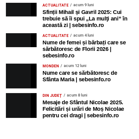
acum 9 luni
ACTUALITATE
Sfinții Mihail și Gavril 2025: Cui
trebuie să îi spui „La mulţi ani” în
această zi | sebesinfo.ro
acum 4 luni
ACTUALITATE
Nume de femei și bărbați care se
sărbătoresc de Florii 2026 |
sebesinfo.ro
acum 12 luni
MONDEN
Nume care se sărbătoresc de
Sfânta Maria | sebesinfo.ro
acum 8 luni
DIN JUDEȚ
Mesaje de Sfântul Nicolae 2025.
Felicitări și urări de Moș Nicolae
pentru cei dragi | sebesinfo.ro