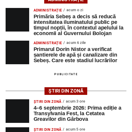
un reper pentru comunitate, pentru istoria locului și pentru
acum o zi
ADMINISTRAȚIE
4–6 septembrie 2026: Prima ediție a Transylvania
toți cei care cred că trecutul poate deveni motor de
Primăria Sebeș a decis să reducă
Fest, la Cetatea Greavilor din Gârbova
dezvoltare pentru prezent”
, a declarat Alexandru Radu,
intensitatea iluminatului public pe
timpul nopții, în contextul apelului la
președintele Asociației AGORA – Născuți Liberi.
Accident rutier la ieșirea din Șugag spre Popasul
economii al Guvernului Bolojan
Regelui. Intervin pompierii din Sebeș
Transylvania Fest va avea loc în perioada
4–6
acum 6 zile
ADMINISTRAȚIE
Biciclist de 70 de ani, rănit într-un accident rutier
septembrie 2026
, la
Cetatea Greavilor din Gârbova
.
Primarul Dorin Nistor a verificat
produs pe strada Dorobanți din Sebeș
șantierele de apă și canalizare din
Intrarea este liberă pe întreaga durată a evenimentului.
Sebeș. Care este stadiul lucrărilor
PUBLICITATE
Adaugă-ne ca sursă preferată
ȘTIRI DIN ZONĂ
Urmărește-ne pe Google News
acum 3 ore
ȘTIRI DIN ZONĂ
4–6 septembrie 2026: Prima ediție a
Transylvania Fest, la Cetatea
Ultimele știri din Sebeș
Greavilor din Gârbova
4–6 septembrie 2026: Prima ediție a Transylvania
acum 5 ore
ȘTIRI DIN ZONĂ