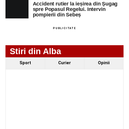
Fest, la Cetatea Greavilor din Gârbova
Accident rutier la ieșirea din Șugag
spre Popasul Regelui. Intervin
Accident rutier la ieșirea din Șugag spre Popasul
pompierii din Sebeș
Regelui. Intervin pompierii din Sebeș
Biciclist de 70 de ani, rănit într-un accident rutier
PUBLICITATE
produs pe strada Dorobanți din Sebeș
Stiri din Alba
Sport
Curier
Opinii