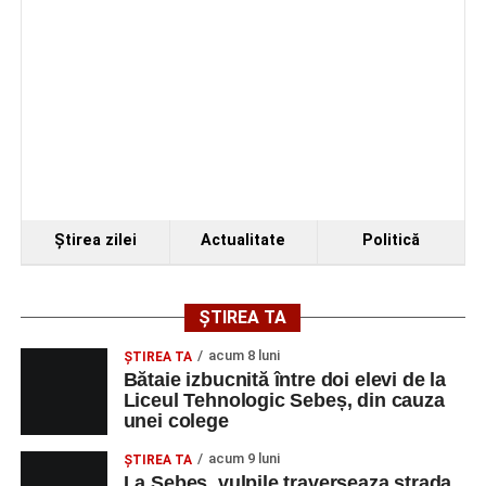
Ştirea zilei
Actualitate
Politică
ȘTIREA TA
acum 8 luni
ŞTIREA TA
Bătaie izbucnită între doi elevi de la
Liceul Tehnologic Sebeș, din cauza
unei colege
acum 9 luni
ŞTIREA TA
La Sebeș, vulpile traverseaza strada