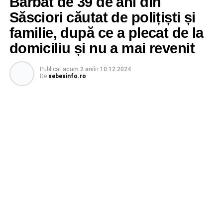
Bărbat de 39 de ani din
Săsciori căutat de polițiști și
familie, după ce a plecat de la
domiciliu și nu a mai revenit
Publicat
acum 2 ani
în
10.12.2024
De
sebesinfo.ro