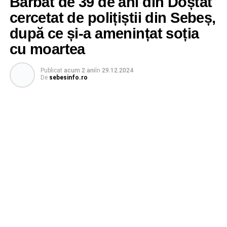
Bărbat de 39 de ani din Doștat
cercetat de polițiștii din Sebeș,
după ce și-a amenințat soția
cu moartea
Publicat
acum 2 ani
în
29.12.2024
De
sebesinfo.ro