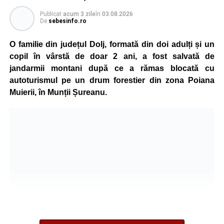
Participare, consens și asumare în școală
Publicat
acum 3 zile
în
03.08.2026
De
sebesinfo.ro
Tema ediției din acest an a pornit de la convingerea că
școala românească dispune de una dintre cele mai
O familie din județul Dolj, formată din doi adulți și un
importante resurse: experiența profesorilor. Provocarea nu
copil în vârstă de doar 2 ani, a fost salvată de
este lipsa ideilor, ci identificarea unor contexte în care
jandarmii montani după ce a rămas blocată cu
acestea să poată fi ascultate, validate și transformate în
autoturismul pe un drum forestier din zona Poiana
proiecte comune.
Muierii, în Munții Șureanu.
Pe parcursul celor patru zile, participanții au analizat
procesele de luare a deciziilor, construirea consensului,
gestionarea situațiilor dificile din viața școlii și importanța
asumării responsabilității în actul educațional. Atelierele
interactive, studiile de caz, exercițiile de grup și jocurile
de rol au oferit profesorilor oportunitatea de a analiza
situații reale din mediul școlar și de a căuta împreună
soluții aplicabile în activitatea de zi cu zi.
Formarea a fost susținută de Lect. univ. dr. Oana Moșoiu,