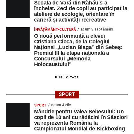
Privind spre ediția următoare
Școala de Vară din Răhău s-a
încheiat. Zeci de copii au participat la
În încheierea evenimentului, organizatorii au anunțat tema
ateliere de ecologie, orientare în
carieră și activități recreative
ediției din 2027, dedicată relației dintre caracter, valori și
educație. După trei ediții care au abordat comunicarea
acum 3 săptămâni
ÎNVĂȚĂMÂNT-CULTURĂ
didactică, dinamica diferențelor, participarea și luarea
O nouă performanță a elevei
Cristiana Cioca, de la Colegiul
deciziilor, comunitatea Sinaxa Educațională își propune
Național „Lucian Blaga” din Sebeș:
să revină la întrebările fundamentale despre valorile care
Premiul III la etapa națională a
stau la baza actului educațional și despre rolul
Concursului „Memoria
profesorului în formarea caracterului tinerilor.
Holocaustului”
Despre comunitatea Sinaxa Educațională
PUBLICITATE
Asociația
„Sinaxa Educațională”
este o comunitate de
SPORT
profesori, dedicată susținerii unei educații centrate pe
valorile creștin-ortodoxe și pe formarea caracterului
acum 4 zile
SPORT
Mândrie pentru Valea Sebeșului: Un
elevilor. Născută din experiența duhovnicească și
copil de 10 ani cu rădăcini în Săsciori
formativă a Mănăstirii Oașa, Sinaxa își propune să
va reprezenta România la
sprijine profesorii în regăsirea motivației interioare,
Campionatul Mondial de Kickboxing
oferindu-le nu doar instrumente metodice actuale, ci și