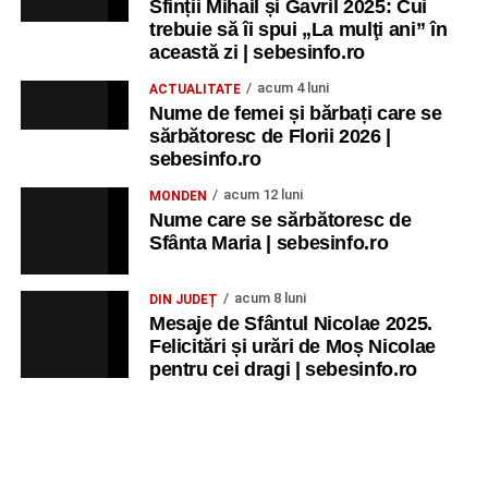
Sfinții Mihail și Gavril 2025: Cui
trebuie să îi spui „La mulţi ani” în
această zi | sebesinfo.ro
acum 4 luni
ACTUALITATE
Nume de femei și bărbați care se
sărbătoresc de Florii 2026 |
sebesinfo.ro
acum 12 luni
MONDEN
Nume care se sărbătoresc de
Sfânta Maria | sebesinfo.ro
acum 8 luni
DIN JUDEȚ
Mesaje de Sfântul Nicolae 2025.
Felicitări și urări de Moș Nicolae
pentru cei dragi | sebesinfo.ro