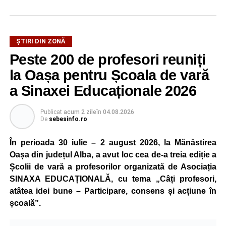
ȘTIRI DIN ZONĂ
Peste 200 de profesori reuniți
la Oașa pentru Școala de vară
a Sinaxei Educaționale 2026
Publicat
acum 2 zile
în
04.08.2026
De
sebesinfo.ro
În perioada 30 iulie – 2 august 2026, la Mănăstirea
Oașa din județul Alba, a avut loc cea de-a treia ediție a
Școlii de vară a profesorilor organizată de Asociația
SINAXA EDUCAȚIONALĂ, cu tema „Câți profesori,
atâtea idei bune – Participare, consens și acțiune în
școală”.