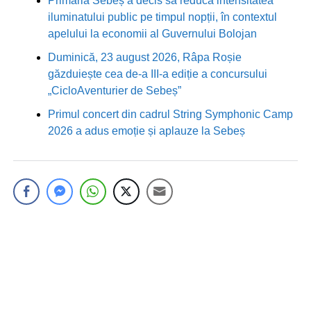
Primăria Sebeș a decis să reducă intensitatea
iluminatului public pe timpul nopții, în contextul
apelului la economii al Guvernului Bolojan
Duminică, 23 august 2026, Râpa Roșie
găzduiește cea de-a III-a ediție a concursului
„CicloAventurier de Sebeș”
Primul concert din cadrul String Symphonic Camp
2026 a adus emoție și aplauze la Sebeș