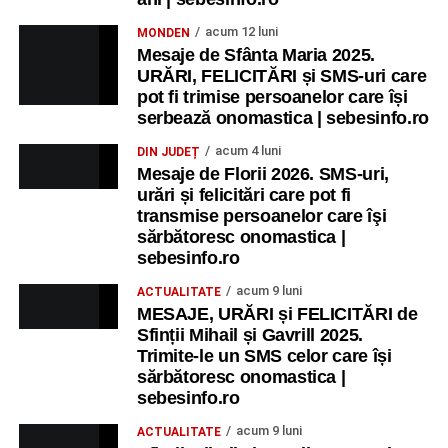
acum 12 luni
MONDEN
Mesaje de Sfânta Maria 2025.
URĂRI, FELICITĂRI și SMS-uri care
pot fi trimise persoanelor care își
serbează onomastica | sebesinfo.ro
acum 4 luni
DIN JUDEȚ
Mesaje de Florii 2026. SMS-uri,
urări și felicitări care pot fi
transmise persoanelor care îşi
sărbătoresc onomastica |
sebesinfo.ro
acum 9 luni
ACTUALITATE
MESAJE, URĂRI și FELICITĂRI de
Sfinții Mihail și Gavrill 2025.
Trimite-le un SMS celor care își
sărbătoresc onomastica |
sebesinfo.ro
acum 9 luni
ACTUALITATE