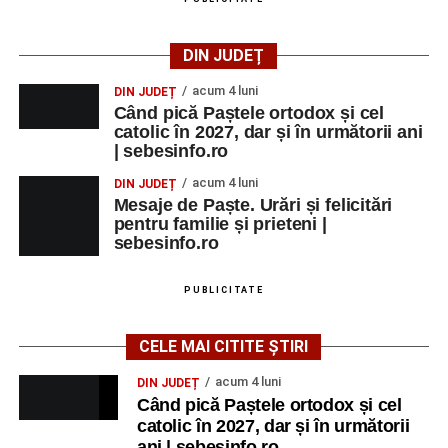
Primul concert din cadrul String Symphonic Camp
2026 a adus emoție și aplauze la Sebeș
DIN JUDEȚ
acum 4 luni
DIN JUDEȚ
Când pică Paștele ortodox și cel
catolic în 2027, dar și în următorii ani
| sebesinfo.ro
acum 4 luni
DIN JUDEȚ
Mesaje de Paște. Urări și felicitări
pentru familie și prieteni |
sebesinfo.ro
PUBLICITATE
CELE MAI CITITE ȘTIRI
acum 4 luni
DIN JUDEȚ
Când pică Paștele ortodox și cel
catolic în 2027, dar și în următorii
ani | sebesinfo.ro