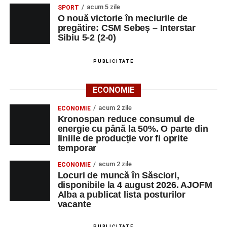
acum 5 zile
SPORT
contexte de sprijin reciproc, colaborare și reconectare la
O nouă victorie în meciurile de
vocația pedagogică autentică.
pregătire: CSM Sebeș – Interstar
Sibiu 5-2 (2-0)
PUBLICITATE
Adaugă-ne ca sursă preferată
ECONOMIE
Urmărește-ne pe Google News
acum 2 zile
ECONOMIE
Kronospan reduce consumul de
Ultimele știri din Sebeș
energie cu până la 50%. O parte din
liniile de producție vor fi oprite
Primăria Sebeș a decis să reducă intensitatea
temporar
iluminatului public pe timpul nopții, în contextul
acum 2 zile
ECONOMIE
apelului la economii al Guvernului Bolojan
Locuri de muncă în Săsciori,
disponibile la 4 august 2026. AJOFM
Duminică, 23 august 2026, Râpa Roșie găzduiește
Alba a publicat lista posturilor
cea de-a III-a ediție a concursului „CicloAventurier
vacante
de Sebeș”
PUBLICITATE