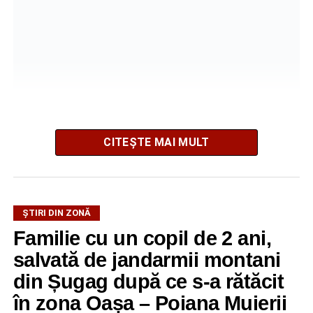
CITEȘTE MAI MULT
La ediția din acest an au participat peste 200 de cadre
ȘTIRI DIN ZONĂ
didactice din întreaga țară. Printre participanți s-au aflat
Familie cu un copil de 2 ani,
profesori debutanți, profesori cu experiență, inspectori
școlari, directori de școli, consilieri școlari, educatori și
salvată de jandarmii montani
învățători, reprezentând aproape toate disciplinele din
din Șugag după ce s-a rătăcit
sistemul de învățământ.
în zona Oașa – Poiana Muierii