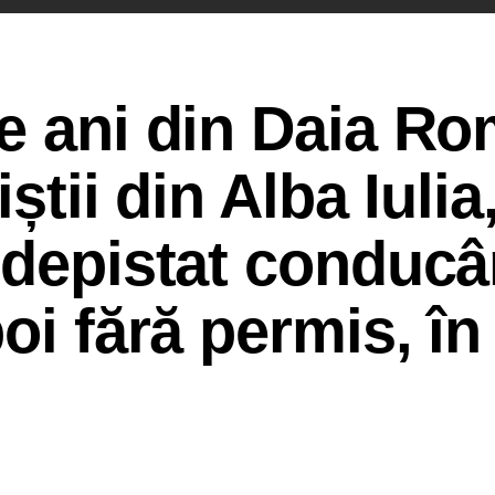
de ani din Daia R
iștii din Alba Iulia
 depistat conduc
oi fără permis, în