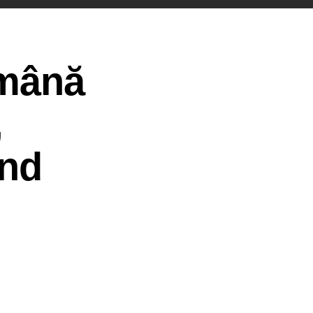
omână
,
ând