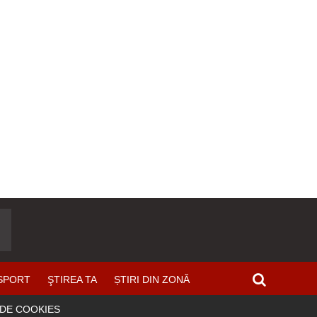
SPORT
ŞTIREA TA
ȘTIRI DIN ZONĂ
 DE COOKIES