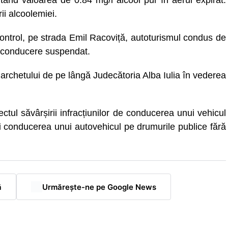
ultând valoarea de 0.84 mg/l alcool pur în aerul expirat.
ii alcoolemiei.
ru control, pe strada Emil Racoviță, autoturismul condus de
e conducere suspendat.
Parchetului de pe lângă Judecătoria Alba Iulia în vederea
ectul săvârșirii infracțiunilor de conducerea unui vehicul
și conducerea unui autovehicul pe drumurile publice fără
ă
Urmărește-ne pe Google News