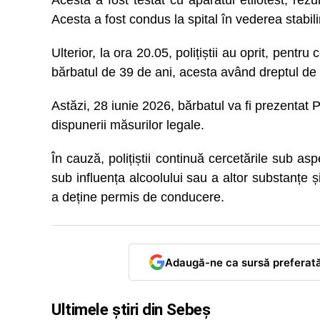
Acesta a fost testat cu aparatul etilotest, rez
Acesta a fost condus la spital în vederea stabilir
Ulterior, la ora 20.05, polițiștii au oprit, pent
bărbatul de 39 de ani, acesta având dreptul d
Astăzi, 28 iunie 2026, bărbatul va fi prezentat 
dispunerii măsurilor legale.
În cauză, polițiștii continuă cercetările sub asp
sub influența alcoolului sau a altor substanțe 
a deține permis de conducere.
Adaugă-ne ca sursă preferat
Ultimele știri din Sebeș