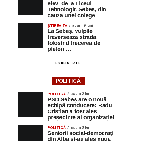
elevi de la Liceul
Tehnologic Sebeș, din
cauza unei colege
acum 9 luni
ŞTIREA TA
La Sebeș, vulpile
traverseaza strada
folosind trecerea de
pietoni…
PUBLICITATE
POLITICĂ
acum 2 luni
POLITICĂ
PSD Sebeș are o nouă
echipă conducere: Radu
Cristian a fost ales
președinte al organizației
acum 3 luni
POLITICĂ
Seniorii social-democrați
din Alba și-au ales noua