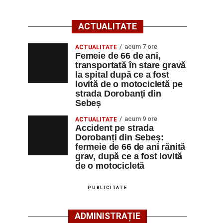
ACTUALITATE
acum 7 ore
ACTUALITATE
Femeie de 66 de ani,
transportată în stare gravă
la spital după ce a fost
lovită de o motocicletă pe
strada Dorobanți din
Sebeș
acum 9 ore
ACTUALITATE
Accident pe strada
Dorobanți din Sebeș:
fermeie de 66 de ani rănită
grav, după ce a fost lovită
de o motocicletă
PUBLICITATE
ADMINISTRAȚIE