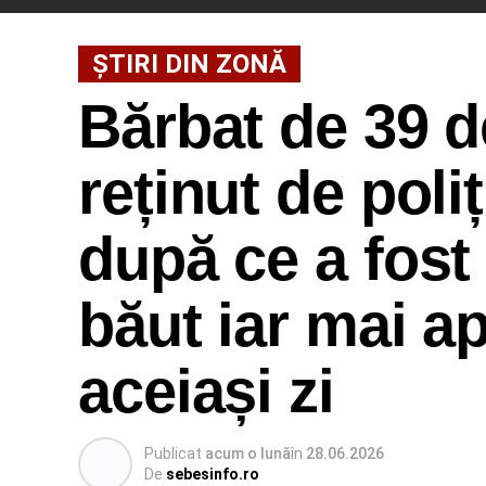
ȘTIRI DIN ZONĂ
Bărbat de 39 
reținut de poliț
după ce a fost
băut iar mai ap
aceiași zi
Publicat
acum o lună
în
28.06.2026
De
sebesinfo.ro