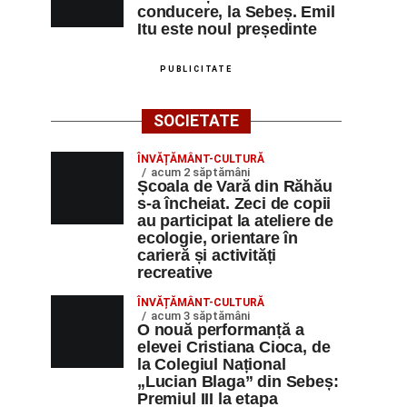
conducere, la Sebeș. Emil
Itu este noul președinte
PUBLICITATE
SOCIETATE
ÎNVĂȚĂMÂNT-CULTURĂ
acum 2 săptămâni
Școala de Vară din Răhău
s-a încheiat. Zeci de copii
au participat la ateliere de
ecologie, orientare în
carieră și activități
recreative
ÎNVĂȚĂMÂNT-CULTURĂ
acum 3 săptămâni
O nouă performanță a
elevei Cristiana Cioca, de
la Colegiul Național
„Lucian Blaga” din Sebeș:
Premiul III la etapa