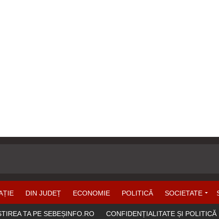
AȚIE
DIN JUDEȚ
ECONOMIE
POLITICĂ
SOCIETATE
ȘTIREA TA PE SEBEȘINFO.RO
CONFIDENȚIALITATE ȘI POLITICĂ