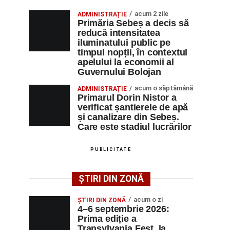
acum 2 zile
ADMINISTRAȚIE
Primăria Sebeș a decis să
reducă intensitatea
iluminatului public pe
timpul nopții, în contextul
apelului la economii al
Guvernului Bolojan
acum o săptămână
ADMINISTRAȚIE
Primarul Dorin Nistor a
verificat șantierele de apă
și canalizare din Sebeș.
Care este stadiul lucrărilor
PUBLICITATE
ȘTIRI DIN ZONĂ
acum o zi
ȘTIRI DIN ZONĂ
4–6 septembrie 2026:
Prima ediție a
Transylvania Fest, la