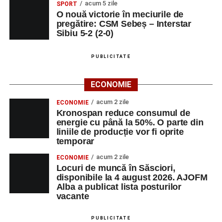
acum 5 zile
SPORT
contexte de sprijin reciproc, colaborare și reconectare la
O nouă victorie în meciurile de
vocația pedagogică autentică.
pregătire: CSM Sebeș – Interstar
Sibiu 5-2 (2-0)
PUBLICITATE
Adaugă-ne ca sursă preferată
ECONOMIE
Urmărește-ne pe Google News
acum 2 zile
ECONOMIE
Kronospan reduce consumul de
Ultimele știri din Sebeș
energie cu până la 50%. O parte din
liniile de producție vor fi oprite
Primăria Sebeș a decis să reducă intensitatea
temporar
iluminatului public pe timpul nopții, în contextul
acum 2 zile
ECONOMIE
apelului la economii al Guvernului Bolojan
Locuri de muncă în Săsciori,
disponibile la 4 august 2026. AJOFM
Duminică, 23 august 2026, Râpa Roșie găzduiește
Alba a publicat lista posturilor
cea de-a III-a ediție a concursului „CicloAventurier
vacante
de Sebeș”
PUBLICITATE
Primul concert din cadrul String Symphonic Camp