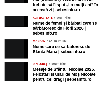
trebuie să îi spui „La mulţi ani” în
această zi | sebesinfo.ro
acum 4 luni
ACTUALITATE
Nume de femei și bărbați care se
sărbătoresc de Florii 2026 |
sebesinfo.ro
acum 12 luni
MONDEN
Nume care se sărbătoresc de
Sfânta Maria | sebesinfo.ro
acum 8 luni
DIN JUDEȚ
Mesaje de Sfântul Nicolae 2025.
Felicitări și urări de Moș Nicolae
pentru cei dragi | sebesinfo.ro