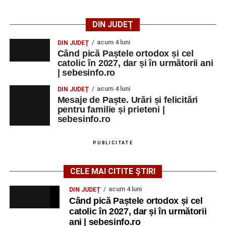
2026 a adus emoție și aplauze la Sebeș
DIN JUDEȚ
acum 4 luni
DIN JUDEȚ
Când pică Paștele ortodox și cel
catolic în 2027, dar și în următorii ani
| sebesinfo.ro
acum 4 luni
DIN JUDEȚ
Mesaje de Paște. Urări și felicitări
pentru familie și prieteni |
sebesinfo.ro
PUBLICITATE
CELE MAI CITITE ȘTIRI
acum 4 luni
DIN JUDEȚ
Când pică Paștele ortodox și cel
catolic în 2027, dar și în următorii
ani | sebesinfo.ro