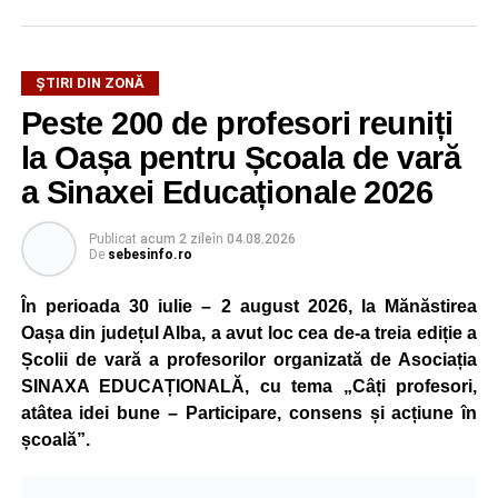
ȘTIRI DIN ZONĂ
Peste 200 de profesori reuniți
la Oașa pentru Școala de vară
a Sinaxei Educaționale 2026
Publicat
acum 2 zile
în
04.08.2026
De
sebesinfo.ro
În perioada 30 iulie – 2 august 2026, la Mănăstirea
Oașa din județul Alba, a avut loc cea de-a treia ediție a
Școlii de vară a profesorilor organizată de Asociația
SINAXA EDUCAȚIONALĂ, cu tema „Câți profesori,
atâtea idei bune – Participare, consens și acțiune în
școală”.