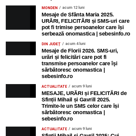
acum 12 luni
MONDEN
Mesaje de Sfânta Maria 2025.
URĂRI, FELICITĂRI și SMS-uri care
pot fi trimise persoanelor care își
serbează onomastica | sebesinfo.ro
acum 4 luni
DIN JUDEȚ
Mesaje de Florii 2026. SMS-uri,
urări și felicitări care pot fi
transmise persoanelor care îşi
sărbătoresc onomastica |
sebesinfo.ro
acum 9 luni
ACTUALITATE
MESAJE, URĂRI și FELICITĂRI de
Sfinții Mihail și Gavrill 2025.
Trimite-le un SMS celor care își
sărbătoresc onomastica |
sebesinfo.ro
acum 9 luni
ACTUALITATE
Sfinții Mihail și Gavril 2025: Cui