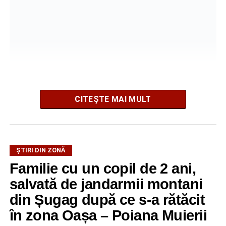
CITEȘTE MAI MULT
La ediția din acest an au participat peste 200 de cadre
ȘTIRI DIN ZONĂ
didactice din întreaga țară. Printre participanți s-au aflat
Familie cu un copil de 2 ani,
profesori debutanți, profesori cu experiență, inspectori
școlari, directori de școli, consilieri școlari, educatori și
salvată de jandarmii montani
învățători, reprezentând aproape toate disciplinele din
din Șugag după ce s-a rătăcit
sistemul de învățământ.
în zona Oașa – Poiana Muierii