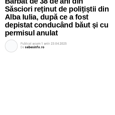
Bărbat de 38 de ani din
Săsciori reținut de polițiștii din
Alba Iulia, după ce a fost
depistat conducând băut și cu
permisul anulat
Publicat
acum 1 an
în
23.04.2025
De
sebesinfo.ro