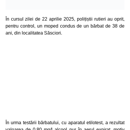
În cursul zilei de 22 aprilie 2025, polițiștii rutieri au oprit,
pentru control, un moped condus de un bărbat de 38 de
ani, din localitatea Săsciori.
În urma testării bărbatului, cu aparatul etilotest, a rezultat
valoarea de 0,80 mg/l alcool pur în aerul expirat, motiv